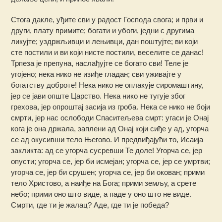
Стога дакле, уђите сви у радост Господа свога; и први и
други, плату примите; богати и убоги, једни с другима
ликујте; уздржљивци и лењивци, дан поштујте; ви који
сте постили и ви који нисте постили, веселите се данас!
Трпеза је препуна, наслађујте се богато сви! Теле је
угојено; нека нико не изиђе гладан; сви уживајте у
богатству доброте! Нека нико не оплакује сиромаштину,
јер се јави опште Царство. Нека нико не тугује због
грехова, јер опроштај засија из гроба. Нека се нико не боји
смрти, јер нас ослободи Спаситељева смрт: угаси је Онај
кога је она држала, заплени ад Онај који сиђе у ад, угорча
се ад окусивши тело Његово. И предвиђајући то, Исаија
закликта: ад се угорча сусревши Те доле! Угорча се, јер
опусти; угорча се, јер би исмејан; угорча се, јер се умртви;
угорча се, јер би срушен; угорча се, јер би окован; прими
тело Христово, а наиђе на Бога; прими земљу, а срете
небо; прими оно што виде, а паде у оно што не виде.
Смрти, где ти је жалац? Аде, где ти је победа?