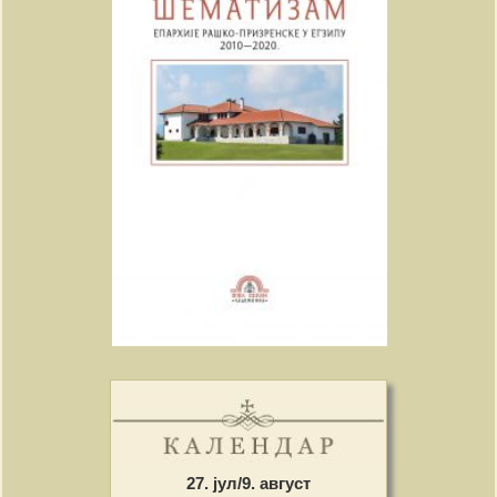
27. јул/9. август