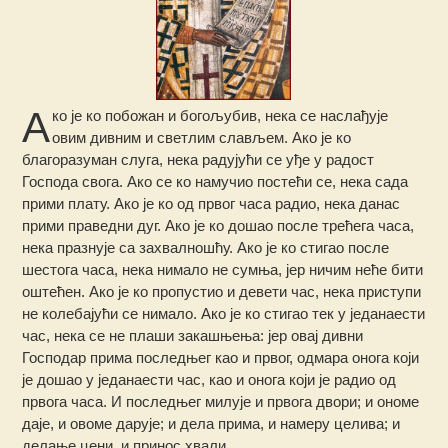
А
ко је ко побожан и богољубив, нека се наслађује
овим дивним и светлим слављем. Ако је ко
благоразуман слуга, нека радујући се уђе у радост
Господа свога. Ако се ко намучио постећи се, нека сада
прими плату. Ако је ко од првог часа радио, нека данас
прими праведни дуг. Ако је ко дошао после трећега часа,
нека празнује са захвалношћу. Ако је ко стигао после
шестога часа, нека нимало не сумња, јер ничим неће бити
оштећен. Ако је ко пропустио и девети час, нека приступи
не колебајући се нимало. Ако је ко стигао тек у једанаести
час, нека се не плаши закашњења: јер овај дивни
Господар прима последњег као и првог, одмара онога који
је дошао у једанаести час, као и онога који је радио од
првога часа. И последњег милује и првога двори; и ономе
даје, и овоме дарује; и дела прима, и намеру целива; и
делање цени, и принос хвали.