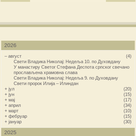
2026
–
август
(4)
Свети Владика Николај: Недеља 10. по Духовдану
У манастиру Светог Стефана Деспота српског свечано
прослављена храмовна слава
Свети Владика Николај: Недеља 9. по Духовдану
Свети пророк Илија – Илиндан
+
јул
(20)
+
јун
(15)
+
мај
(17)
+
април
(34)
+
март
(10)
+
фебруар
(15)
+
јануар
(30)
2025