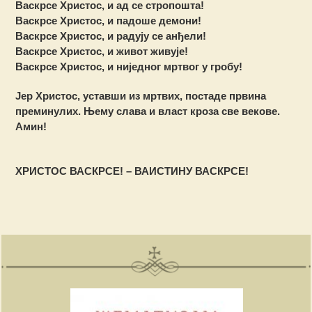
Васкрсе Христос, и ад се стропошта!
Васкрсе Христос, и падоше демони!
Васкрсе Христос, и радују се анђели!
Васкрсе Христос, и живот живује!
Васкрсе Христос, и ниједног мртвог у гробу!
Јер Христос, уставши из мртвих, постаде првина
преминулих. Њему слава и власт кроза све векове.
Амин!
ХРИСТОС ВАСКРСЕ! – ВАИСТИНУ ВАСКРСЕ!