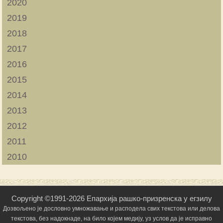
2020
2019
2018
2017
2016
2015
2014
2013
2012
2011
2010
Copyright ©1991-2026 Епархија рашко-призренска у егзилу
Дозвољено је дословно умножавање и расподела свих текстова или делова
текстова, без надокнаде, на било којем медију, уз услов да је исправно