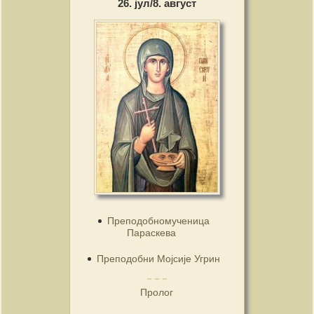
26. јул/8. август
Преподобномученица
Параскева
Преподобни Мојсије Угрин
Пролог