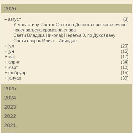
2026
–
август
(3)
У манастиру Светог Стефана Деспота српског свечано
прослављена храмовна слава
Свети Владика Николај: Недеља 9. по Духовдану
Свети пророк Илија – Илиндан
+
јул
(20)
+
јун
(15)
+
мај
(17)
+
април
(34)
+
март
(10)
+
фебруар
(15)
+
јануар
(30)
2025
2024
2023
2022
2021