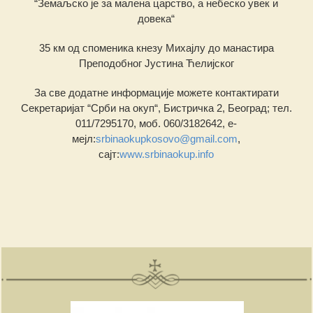
“Земаљско је за малена царство, а небеско увек и
довека“
35 км од споменика кнезу Михајлу до манастира
Преподобног Јустина Ћелијског
За све додатне информације можете контактирати
Секретаријат “Срби на окуп“, Бистричка 2, Београд; тел.
011/7295170, моб. 060/3182642, е-
мејл:
srbinaokupkosovo@gmail.com
,
сајт:
www.srbinaokup.info