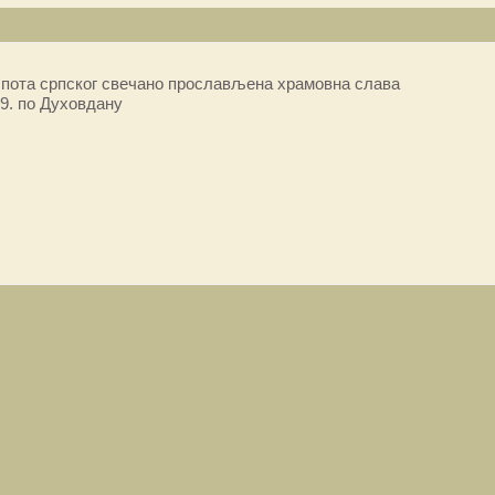
пота српског свечано прослављена храмовна слава
9. по Духовдану