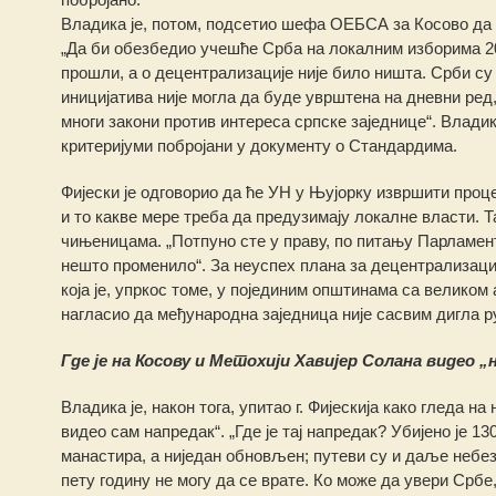
Владика је, потом, подсетио шефа ОЕБСА за Косово да 
„Да би обезбедио учешће Срба на локалним изборима 200
прошли, а о децентрализације није било ништа. Срби су
иницијатива није могла да буде уврштена на дневни ред,
многи закони против интереса српске заједнице“. Владик
критеријуми побројани у документу о Стандардима.
Фијески је одговорио да ће УН у Њујорку извршити проце
и то какве мере треба да предузимају локалне власти. Та
чињеницама. „Потпуно сте у праву, по питању Парламент
нешто променило“. За неуспех плана за децентрализац
која је, упркос томе, у појединим општинама са велико
нагласио да међународна заједница није сасвим дигла ру
Где је на Косову и Метохији Хавијер Солана видео „
Владика је, након тога, упитао г. Фијескија како гледа н
видео сам напредак“. „Где је тај напредак? Убијено је 1
манастира, а ниједан обновљен; путеви су и даље небез
пету годину не могу да се врате. Ко може да увери Србе