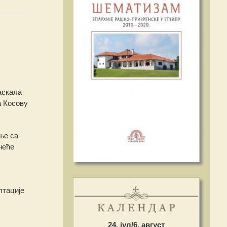
аскала
а Косову
ње са
неће
лтације
24. јул/6. август