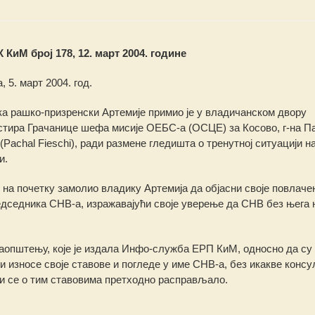
КиМ број 178, 12. март 2004. године
, 5. март 2004. год.
а рашко-призренски Артемије примио је у владичанском двору
тира Грачанице шефа мисије ОЕБС-а (ОСЦЕ) за Косово, г-на П
 (Pachal Fieschi), ради размене гледишта о тренутној ситуацији н
и.
е на почетку замолио владику Артемија да објасни своје повлаче
дседника СНВ-а, изражавајући своје уверење да СНВ без њега 
саопштењу, које је издала Инфо-служба ЕРП КиМ, односно да су
 износе своје ставове и погледе у име СНВ-а, без икакве консу
би се о тим ставовима претходно расправљало.