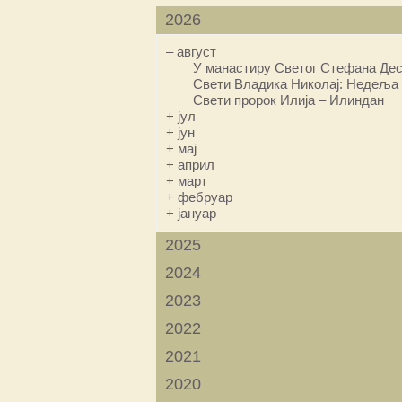
2026
–
август
У манастиру Светог Стефана Дес
Свети Владика Николај: Недеља 
Свети пророк Илија – Илиндан
+
јул
+
јун
+
мај
+
април
+
март
+
фебруар
+
јануар
2025
2024
2023
2022
2021
2020