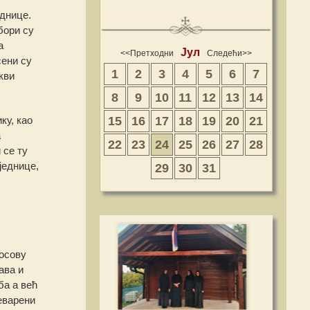
днице.
бори су
а
Јул
<<Претходни
Следећи>>
сени су
1
2
3
4
5
6
7
кви
8
9
10
11
12
13
14
15
16
17
18
19
20
21
ку, као
а
22
23
24
25
26
27
28
 се ту
једнице,
29
30
31
Косову
ава и
ба а већ
реварени