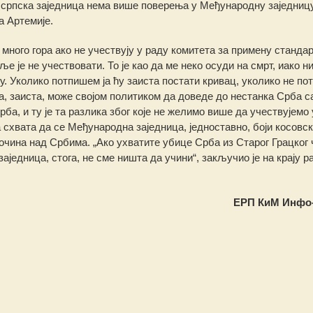
 српска заједница нема више поверења у Међународну заједницу
а Артемије.
 много гора ако не учествују у раду комитета за примену стандар
ље је не учествовати. То је као да ме неко осуди на смрт, иако н
. Уколико потпишем ја ћу заиста постати кривац, уколико не п
, заиста, може својом политиком да доведе до нестанка Срба с
ба, и ту је та разлика због које не желимо више да учествујемо 
 схвата да се Међународна заједница, једноставно, боји косовс
лочина над Србима. „Ако ухватите убице Срба из Старог Грацког 
једница, стога, не сме ништа да учини“, закључио је на крају р
ЕРП КиМ
Инфо