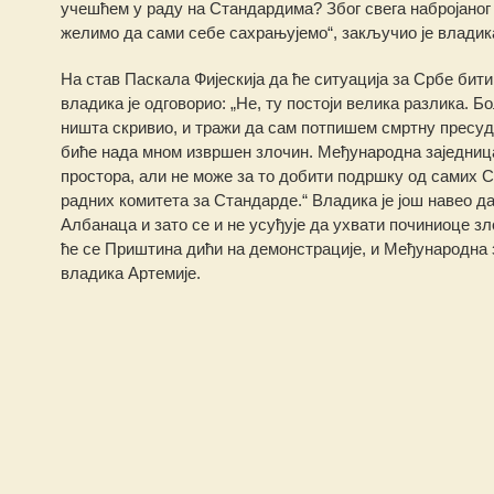
учешћем у раду на Стандардима? Због свега набројаног
желимо да сами себе сахрањујемо“, закључио је владик
На став Паскала Фијескија да ће ситуација за Србе бити
владика је одговорио: „Не, ту постоји велика разлика. Бо
ништа скривио, и тражи да сам потпишем смртну пресуду
биће нада мном извршен злочин. Међународна заједница
простора, али не може за то добити подршку од самих Ср
радних комитета за Стандарде.“ Владика је још навео да
Албанаца и зато се и не усуђује да ухвати починиоце з
ће се Приштина дићи на демонстрације, и Међународна за
владика Артемије.