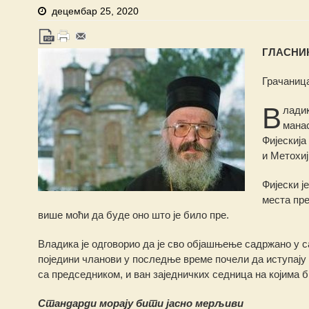
децембар 25, 2020
ГЛАСНИК 
Грачаница
В
ладик
манас
Фијескија
и Метохиј
Фијески ј
места пре
више моћи да буде оно што је било пре.
Владика је одговорио да је сво објашњење садржано у 
поједини чланови у последње време почели да иступају и
са председником, и ван заједничких седница на којима 
Стандарди морају бити јасно мерљиви