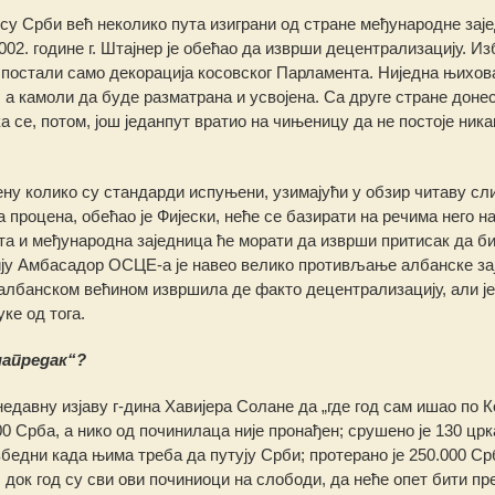
су Срби већ неколико пута изиграни од стране међународне заје
2. године г. Штајнер је обећао да изврши децентрализацију. Из
 постали само декорација косовског Парламента. Ниједна њихов
 а камоли да буде разматрана и усвојена. Са друге стране доне
а се, потом, још једанпут вратио на чињеницу да не постоје ника
ну колико су стандарди испуњени, узимајући у обзир читаву сли
 процена, обећао је Фијески, неће се базирати на речима него н
а и међународна заједница ће морати да изврши притисак да би
ију Амбасадор ОСЦЕ-а је навео велико противљање албанске за
м албанском већином извршила де факто децентрализацију, али је
ке од тога.
напредак“?
а недавну изјаву г-дина Хавијера Солане да „где год сам ишао по 
300 Срба, а нико од починилаца није пронађен; срушено је 130 црк
бедни када њима треба да путују Срби; протерано је 250.000 Ср
, док год су сви ови починиоци на слободи, да неће опет бити п