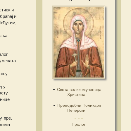
етику и
браћај и
Међутим,
јања
злог
кумената
тању
м
д у
Света великомученица
ксту
Христина
днице
Преподобни Поликарп
Печерски
, пре,
Пролог
рдима