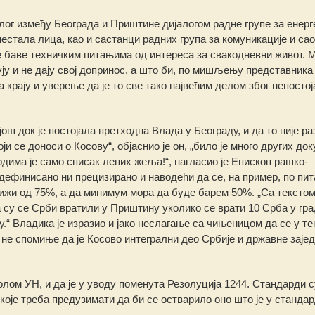
јалог између Београда и Приштине дијалогом радне групе за енерг
нестала лица, као и састанци радних група за комуникације и сао
се баве техничким питањима од интереса за свакодневни живот. 
ју и не дају свој допринос, а што би, по мишљењу представника
 крају и уверење да је то све тако највећим делом због непосто
ош док је постојала претходна Влада у Београду, и да то није ра
и се доноси о Косову“, објаснио је он, „било је много других до
рдима је само списак лепих жеља!“, нагласио је Епископ рашко-
 дефинисано ни прецизирано и наводећи да се, на пример, по пи
ижи од 75%, а да минимум мора да буде барем 50%. „Са тексто
 су се Срби вратили у Приштину уколико се врати 10 Срба у гра
ну.“ Владика је изразио и јако неслагање са чињеницом да се у те
 не спомиње да је Косово интегрални део Србије и државне заје
олом УН, и да је у уводу поменута Резолуција 1244. Стандарди су
 које треба предузимати да би се остварило оно што је у станда