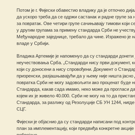
Потом је г. Фијески обавестио владику да је отпочео ди
да ускоро треба да се одржи састанак и радне групе за 
за повратак. Ове четири групе сачињавају тимови који 
у другим групама за примену стандарда Срби не учеству
Међународне заједнице, требало да чине. Изражено је на
владе у Србији.
Владика Артемије је напоменуо да су стандарди донети ј
неучествовања Срба. „Стандарди нису први документ, кој
који су доносени а нису спровођени. Документ о Станда
призренски, разјашњавајући да у њему није ништа јасно
повратка Срби не могу задовољити ако проценат буде н
Стандарда, какав сада имамо, неко може да прогласи да
којем их је живело 40.000. Срби не могу на то да приста
Стандарда, за разлику од Резолуције СБ УН 1244, нигде
СЦГ.
Фијески је објаснио да су стандарди написани под контр
план за имплементацију, који предвиђа конкретне акције
побројано.