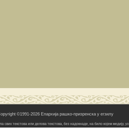
opyright ©1991-2026 Епархија рашко-призренска у егзилу
свих текстова или делова текстова, без надокнаде, на било којем медију, уз 