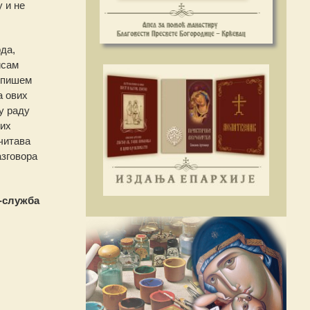
 и не
да,
исам
отпишем
а ових
у раду
ких
читава
азговора
-служба