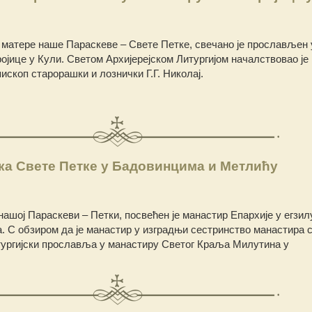
матере наше Параскеве – Свете Петке, свечано је прослављен 
ојице у Кули. Светом Архијерејском Литургијом началствовао је
скоп старорашки и лознички Г.Г. Николај.
ка Свете Петке у Бадовинцима и Метлићу
нашој Параскеви – Петки, посвећен је манастир Епархије у егзил
 С обзиром да је манастир у изградњи сестринство манастира с
ургијски прославља у манастиру Светог Краља Милутина у