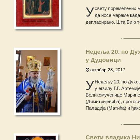
У
свету поремећених м
да носе мараме када 
депласирано. Шта Ви о 
Недеља 20. по Ду
у Дудовици
октобар 23, 2017
У
Недељу 20. по Духов
у егзилу Г.Г. Артеми
Великомученице Марине 
(Димитријевића), протос
Паладија (Матића) и ђак
Свети владика Ни