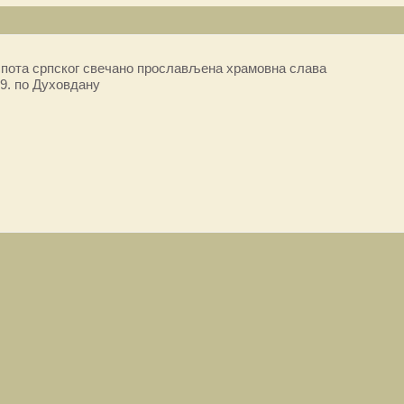
пота српског свечано прослављена храмовна слава
9. по Духовдану