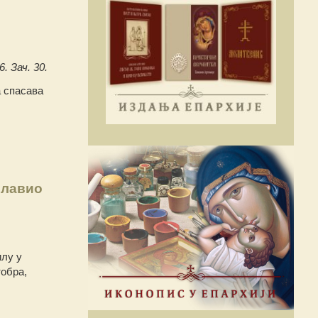
6. Зач. 30.
а спасава
славио
илу у
тобра,