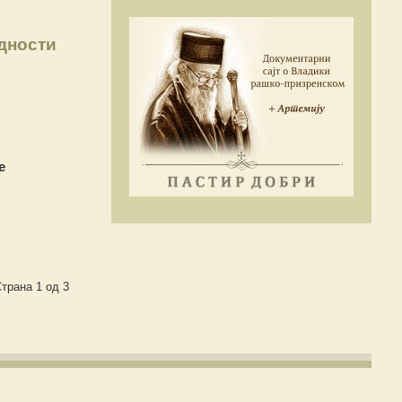
дности
е
трана 1 од 3