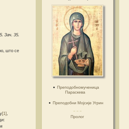
5. Зач. 35.
ро, што се
Преподобномученица
Параскева
Преподобни Мојсије Угрин
у
[1]
,
Пролог
ди:
им