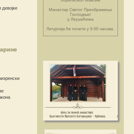
 девојке
Манастир Светог Преображења
Господњег
у Леушићима
Литургија ће почети у 9.00 часова.
Марине
ризренски
ве
акона