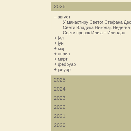
2026
–
август
У манастиру Светог Стефана Дес
Свети Владика Николај: Недеља 
Свети пророк Илија – Илиндан
+
јул
+
јун
+
мај
+
април
+
март
+
фебруар
+
јануар
2025
2024
2023
2022
2021
2020