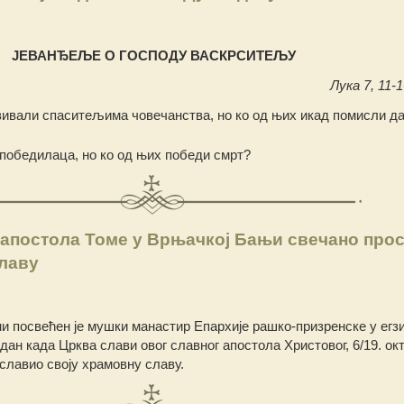
ЈЕВАНЂЕЉЕ О ГОСПОДУ ВАСКРСИТЕЉУ
Лука 7, 11-1
зивали спаситељима човечанства, но ко од њих икад помисли д
о победилаца, но ко од њих победи смрт?
 апостола Томе у Врњачкој Бањи свечано про
славу
и посвећен је мушки манастир Епархије рашко-призренске у егз
дан када Црква слави овог славног апостола Христовог, 6/19. ок
славио своју храмовну славу.