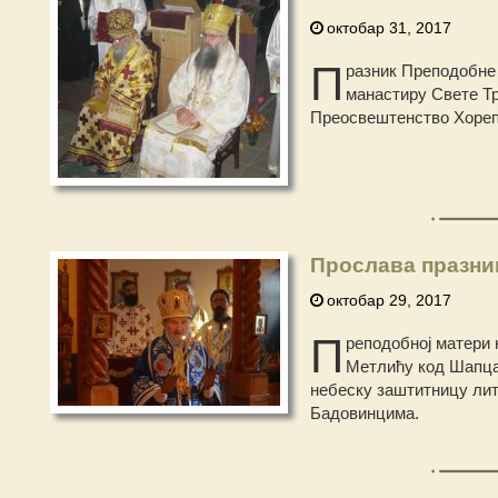
октобар 31, 2017
П
разник Преподобне 
манастиру Свете Тр
Преосвештенство Хорепи
Прослава празни
октобар 29, 2017
П
реподобној матери 
Метлићу код Шапца.
небеску заштитницу лит
Бадовинцима.