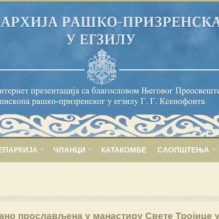
ЕПАРХИЈА
ЧЛАНЦИ
КАТАКОМБЕ
САОПШТЕЊА
ано прослављена у манастиру Свете Тројице 