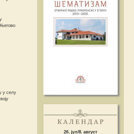
у
 Његово
у у селу
воју
26. јул/8. август