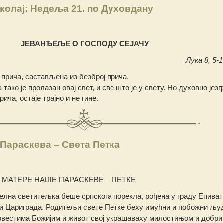
колај: Недеља 21. по Духовдану
ЈЕВАНЂЕЉЕ О ГОСПОДУ СЕЈАЧУ
Лука 8, 5-1
а прича, састављена из безброј прича.
тако је пролазан овај свет, и све што је у свету. Но духовно језг
ича, остаје трајно и не гине.
Параскева – Света Петка
МАТЕРЕ НАШЕ ПАРАСКЕВЕ – ПЕТКЕ
гелна светитељка беше српскога порекла, рођена у граду Епиват
и Цариграда. Родитељи свете Петке беху имућни и побожни љу
овестима Божијим и живот свој украшаваху милостињом и добр