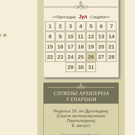
Јул
<<Претходни
Следећи>>
1
2
3
4
5
6
7
у и
8
9
10
11
12
13
14
15
16
17
18
19
20
21
22
23
24
25
26
27
28
29
30
31
Недеља 10. по Духовдану
(Свети великомученик
Пантелејмон)
9. август
Хорепископ Максим