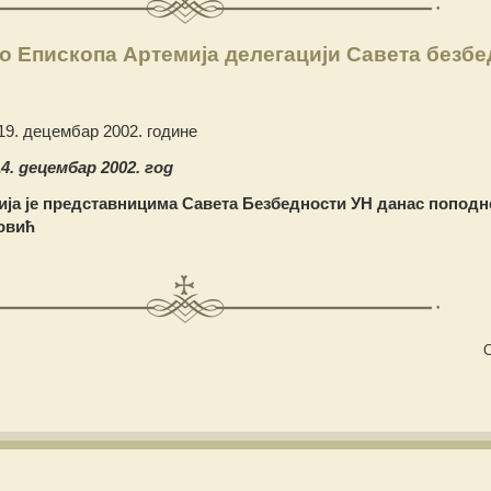
 Епископа Артемија делегацији Савета безбе
9. децембар 2002. године
. децембар 2002. год
ја је представницима Савета Безбедности УН данас поподн
ови
ћ
С