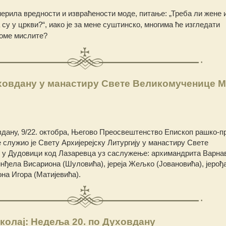
ерила вредности и извраћености моде, питање: „Треба ли жене и
су у цркви?“, иако је за мене суштинско, многима ће изгледати
томе мислите?
ховдану у манастиру Свете Великомученице 
дану, 9/22. октобра, Његово Преосвештенство Епископ рашко-п
је служио је Свету Архијерејску Литургију у манастиру Свете
у Дудовици код Лазаревца уз саслужење: архимандрита Варна
инђела Висариона (Шуловића), јереја Жељко (Јовановића), јерођ
она Игора (Матијевића).
колај: Недеља 20. по Духовдану