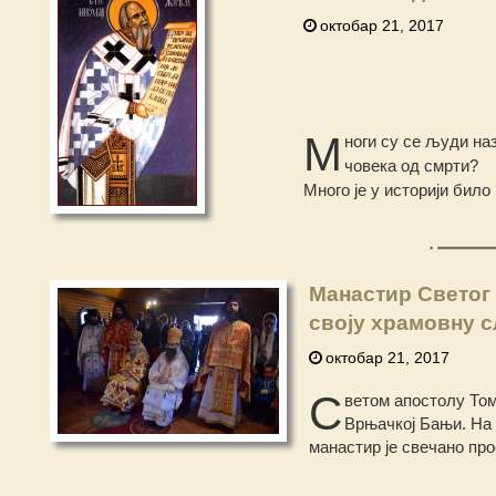
октобар 21, 2017
М
ноги су се људи на
човека од смрти?
Много је у историји бил
Манастир Светог
своју храмовну 
октобар 21, 2017
С
ветом апостолу Том
Врњачкој Бањи. На 
манастир је свечано про