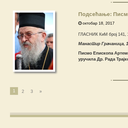
Подсећање: Писмо
октобар 18, 2017
ГЛАСНИК КиМ број 141, 1
Манастир Грачаница, 14
Писмо Епископа Артеми
уручила Др.
Рада Трајк
1
2
3
»