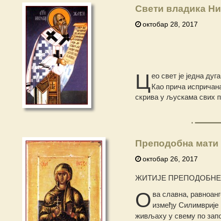
Свети владика Ни
октобар 28, 2017
Ц
ео свет је једна дуг
Као прича испричана 
скрива у љускама свих пр
Преподобна мати 
октобар 26, 2017
ЖИТИЈЕ ПРЕПОДОБНЕ 
О
ва славна, равноан
између Силимврије 
живљаху у свему по зап