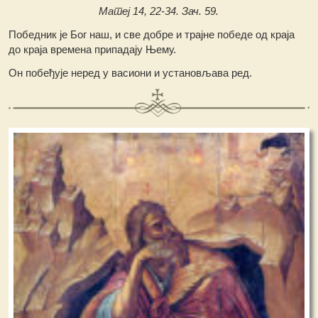
Матеј 14, 22-34. Зач. 59.
Победник је Бог наш, и све добре и трајне победе од краја
до краја времена припадају Њему.
Он побеђује неред у васиони и установљава ред.