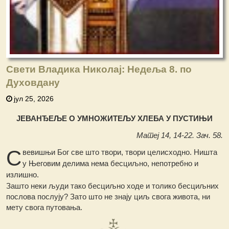
Свети Владика Николај: Недеља 8. по
Духовдану
јул 25, 2026
ЈЕВАНЂЕЉЕ О УМНОЖИТЕЉУ ХЛЕБА У ПУСТИЊИ
Матеј 14, 14-22. Зач. 58.
С
вевишњи Бог све што твори, твори целисходно. Ништа
у Његовим делима нема бесциљно, непотребно и
излишно.
Зашто неки људи тако бесциљно ходе и толико бесциљних
послова послују? Зато што не знају циљ свога живота, ни
мету свога путовања.