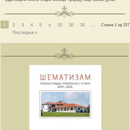
1
2
3
4
5
»
10
20
30
...
Страна 1 од 327
Последња »