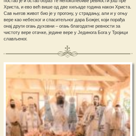
постао је и остао образ те непоколебиве ревности још пре
Христа, и ево већ више од две хиљаде година након Христа.
Сав његов живот био је у прогону, у страдању, али и у огњу
вере као небеског и спаситељног дара Божјег, који порађа
онај други огањ духовни – огањ благодатне ревности за
чистоту вере отачке, једине вере у Јединога Бога у Тројици
слављеног.