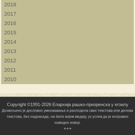
2018
2017
2016
2015
2014
2013
2012
2011
2010
Copyright ©1991-2026 Епархија рашко-призренска у егзилу
Дозвољено је дословно умножавање и расподела свих текстова или делова
текстова, без надокнаде, на било којем медију, уз услов да је исправно
наведен извор.
+++