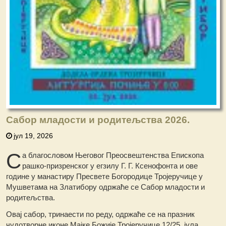
Сабор младости и родитељства 2026.
јул 19, 2026
С
а благословом Његовог Преосвештенства Епископа
рашко-призренског у егзилу Г. Г. Ксенофонта и ове
године у манастиру Пресвете Богородице Тројеручице у
Мушветама на Златибору одржаће се Сабор младости и
родитељства.
Овај сабор, тринаести по реду, одржаће се на празник
чудотворне иконе Мајке Божије Тројеручице 12/25. јула.