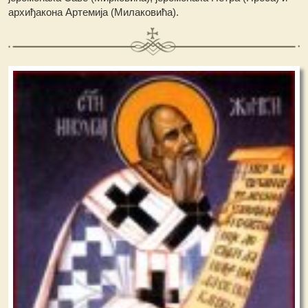
архиђакона Артемија (Милаковића).