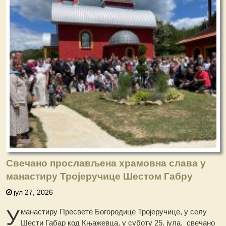
Свечано прослављена храмовна слава у
манастиру Тројеручице Шестом Габру
јул 27, 2026
У
манастиру Пресвете Богородице Тројеручице, у селу
Шести Габар код Књажевца, у суботу 25. јула, свечано