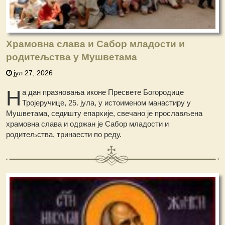
Храмовна слава и Сабор младости и
родитељства у Мушветама
јул 27, 2026
Н
а дан празновања иконе Пресвете Богородице
Тројеручице, 25. јула, у истоименом манастиру у
Мушветама, седишту епархије, свечано је прослављена
храмовна слава и одржан је Сабор младости и
родитељства, тринаести по реду.