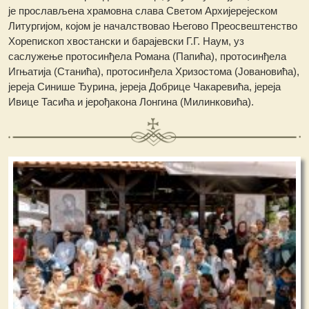
је прослављена храмовна слава Светом Архијерејеском
Литургијом, којом је началствовао Његово Преосвештенство
Хорепископ хвостански и барајевски Г.Г. Наум, уз
саслужење протосинђела Романа (Папића), протосинђела
Игњатија (Станића), протосинђела Хризостома (Јовановића),
јереја Синише Ђурина, јереја Добрице Чакаревића, јереја
Ивице Тасића и јерођакона Лонгина (Милинковића).