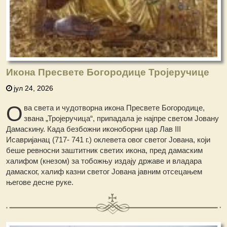
Икона Пресвете Богородице Тројеручице
јул 24, 2026
О
ва света и чудотворна икона Пресвете Богородице,
звана „Тројеручица“, припадала је најпре светом Јовану
Дамаскину. Када безбожни иконоборни цар Лав III
Исавријанац (717- 741 г.) оклевета овог светог Јована, који
беше ревносни заштитник светих икона, пред дамаским
халифом (кнезом) за тобожњу издају државе и владара
дамаског, халиф казни светог Јована јавним отсецањем
његове десне руке.