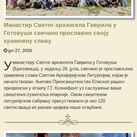
Манастир Светог архангела Гаврила у
Готовуши свечано прославио своју
храмовну славу
јул 27, 2026
У
манастиру Светог архангела Гаврила у Готовуши
(Брезовица), у недељу 26. јула, свечано је прослављена
храмовна слава Светом Архијерејском Литургијом, којом је
началствовао Његово Преосвештенство Епископ рашко-
призренски у егзилу Г.Г. Ксенофонт уз саслужење више
свештенослужитеља епархије. Овом свештеном
литургијском сабрању присуствовало је око 120
светосаваца из разних крајева наше отаџбине.