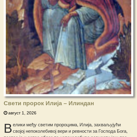
Свети пророк Илија – Илиндан
август 1, 2026
В
елики међу светим пророцима, Илија, захваљујући
својој непоколебивој вери и ревности за Господа Бога,