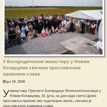
У Богородичином манастиру у Новим
Козарцима свечано прослављена
храмовна слава
јул 19, 2026
У
манастиру Пресвете Богородице Млекопитатељнице у
Новим Козарцима, 16. јула, на дан када света Црква
прославља празник ове чудотворне иконе, свечано је
прослављена храмовна слава.