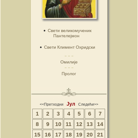
Свети великомученик
Пантелејмон
Свети Климент Охридски
Омилије
Пролог
Јул
<<Претходни
Следећи>>
1
2
3
4
5
6
7
8
9
10
11
12
13
14
15
16
17
18
19
20
21