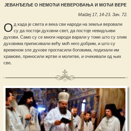
ЈЕВАНЂЕЉЕ О НЕМОЋИ НЕВЕРОВАЊА И МОЋИ ВЕРЕ
Матеј 17, 14-23. Зач. 72.
О
д када је света и века сви народи на земљи веровали
су да постоји духовни свет, да постоје невидљиви
духови. Само су се многи народи варали у томе што су злим
духовима приписивали већу моћ него добрим, и што су
временом зле духове прогласили боговима, подизали им
храмове, приносили жртве и молитве, и очекивали од њих
све.