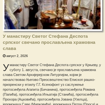
У манастиру Светог Стефана Деспота
српског свечано прослављена храмовна
слава
август 2, 2026
У
манастиру Светог Стефана Деспота српског у Крњеву, у
суботу 1. августа, свечано је прослављена храмовна
слава Светом Архијерејском Литургијом, којом је
началствовао Његово Преосвештенство Eпископ рашко-
призренски у егзилу Г.Г. Ксенофонт уз саслужење
протосинђела Агапита (Бичанина), протосинђела Романа
(Папића), протосинђела Игњатија (Станића), протосинђела
Прохора (Ацковића), протосинђела Јована (Узелца),
јеромонаха Саве (Мирковића), јеромонаха Петра (Проса) и