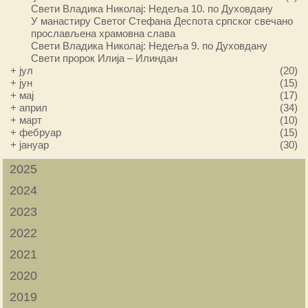
Свети Владика Николај: Недеља 10. по Духовдану
У манастиру Светог Стефана Деспота српског свечано
прослављена храмовна слава
Свети Владика Николај: Недеља 9. по Духовдану
Свети пророк Илија – Илиндан
+
јул
(20)
+
јун
(15)
+
мај
(17)
+
април
(34)
+
март
(10)
+
фебруар
(15)
+
јануар
(30)
2025
2024
2023
2022
2021
2020
2019