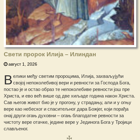
Свети пророк Илија – Илиндан
август 1, 2026
В
елики међу светим пророцима, Илија, захваљујући
својој непоколебивој вери и ревности за Господа Бога,
постао је и остао образ те непоколебиве ревности још пре
Христа, и ево већ више од две хиљаде година након Христа.
Сав његов живот био је у прогону, у страдању, али и у огњу
вере као небеског и спаситељног дара Божјег, који порађа
онај други огањ духовни – огањ благодатне ревности за
чистоту вере отачке, једине вере у Јединога Бога у Тројици
слављеног.