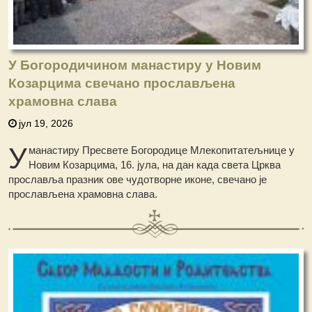
У Богородичином манастиру у Новим
Козарцима свечано прослављена
храмовна слава
јул 19, 2026
У
манастиру Пресвете Богородице Млекопитатељнице у
Новим Козарцима, 16. јула, на дан када света Црква
прославља празник ове чудотворне иконе, свечано је
прослављена храмовна слава.