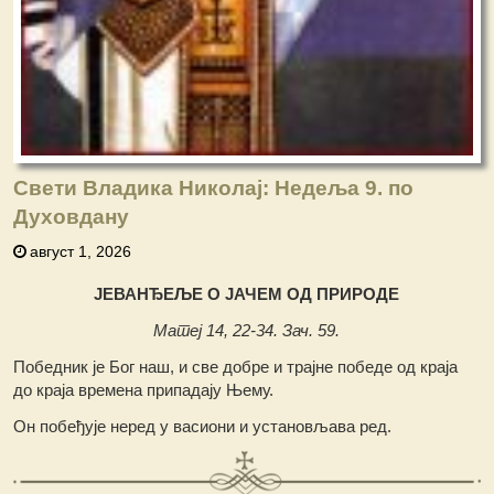
Свети Владика Николај: Недеља 9. по
Духовдану
август 1, 2026
ЈЕВАНЂЕЉЕ О ЈАЧЕМ ОД ПРИРОДЕ
Матеј 14, 22-34. Зач. 59.
Победник је Бог наш, и све добре и трајне победе од краја
до краја времена припадају Њему.
Он побеђује неред у васиони и установљава ред.