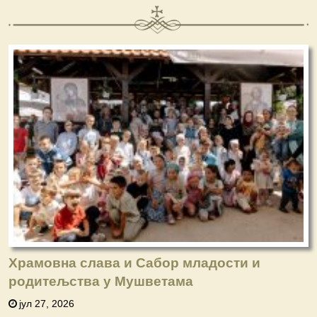
Храмовна слава и Сабор младости и
родитељства у Мушветама
јул 27, 2026