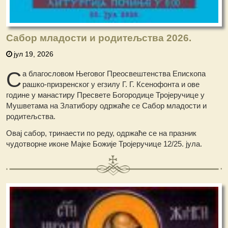
Сабор младости и родитељства 2026.
јул 19, 2026
С
а благословом Његовог Преосвештенства Епископа
рашко-призренског у егзилу Г. Г. Ксенофонта и ове
године у манастиру Пресвете Богородице Тројеручице у
Мушветама на Златибору одржаће се Сабор младости и
родитељства.
Овај сабор, тринаести по реду, одржаће се на празник
чудотворне иконе Мајке Божије Тројеручице 12/25. јула.