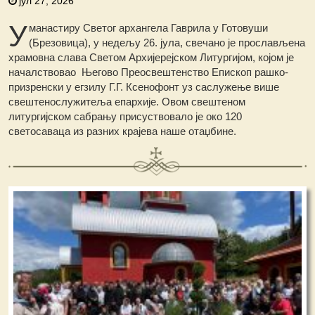
јул 27, 2026
У
манастиру Светог архангела Гаврила у Готовуши
(Брезовица), у недељу 26. јула, свечано је прослављена
храмовна слава Светом Архијерејском Литургијом, којом је
началствовао Његово Преосвештенство Епископ рашко-
призренски у егзилу Г.Г. Ксенофонт уз саслужење више
свештенослужитеља епархије. Овом свештеном
литургијском сабрању присуствовало је око 120
светосаваца из разних крајева наше отаџбине.