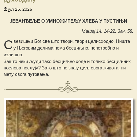
јул 25, 2026
ЈЕВАНЂЕЉЕ О УМНОЖИТЕЉУ ХЛЕБА У ПУСТИЊИ
Матеј 14, 14-22. Зач. 58.
С
вевишњи Бог све што твори, твори целисходно. Ништа
у Његовим делима нема бесциљно, непотребно и
излишно.
Зашто неки људи тако бесциљно ходе и толико бесциљних
послова послују? Зато што не знају циљ свога живота, ни
мету свога путовања.