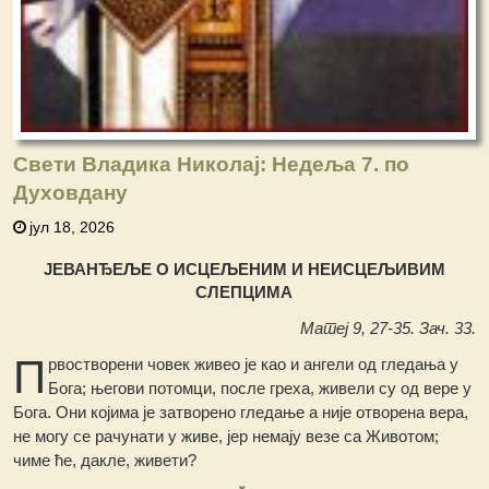
Свети Владика Николај: Недеља 7. по
Духовдану
јул 18, 2026
ЈЕВАНЂЕЉЕ О ИСЦЕЉЕНИМ И НЕИСЦЕЉИВИМ
СЛЕПЦИМА
Матеј 9, 27-35. Зач. 33.
П
рвостворени човек живео је као и ангели од гледања у
Бога; његови потомци, после греха, живели су од вере у
Бога. Они којима је затворено гледање а није отворена вера,
не могу се рачунати у живе, јер немају везе са Животом;
чиме ће, дакле, живети?