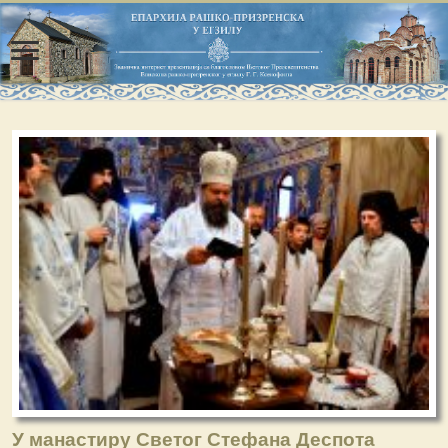
У манастиру Светог Стефана Деспота