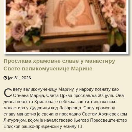
Прослава храмовне славе у манастиру
Свете великомученице Марине
јул 31, 2026
С
вету великомученицу Марину, у народу познату као
Огњена Марија, Света Црква прославља 30. јула. Ова
дивна невеста Христова је небеска заштитница женског
манастира у Дудовици код Лазаревца. Своју храмовну
славу манастир је свечано прославио Светом Архијерејском
Литургијом, којом је началствовао Његово Преосвештенство
Епископ рашко-призренски у егзилу Г.Г.