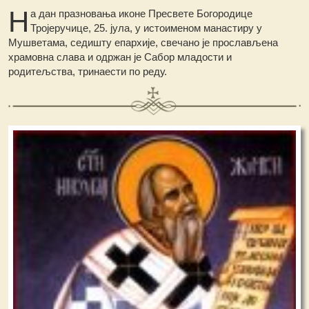
Н
а дан празновања иконе Пресвете Богородице
Тројеручице, 25. јула, у истоименом манастиру у
Мушветама, седишту епархије, свечано је прослављена
храмовна слава и одржан је Сабор младости и
родитељства, тринаести по реду.