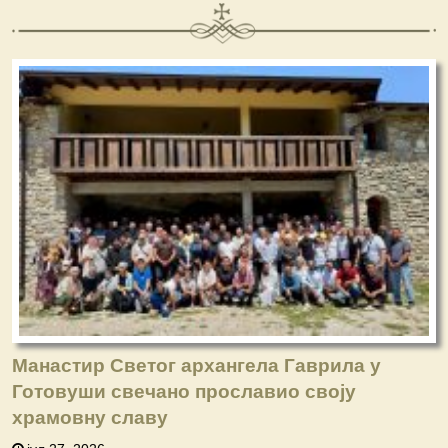
Манастир Светог архангела Гаврила у
Готовуши свечано прославио своју
храмовну славу