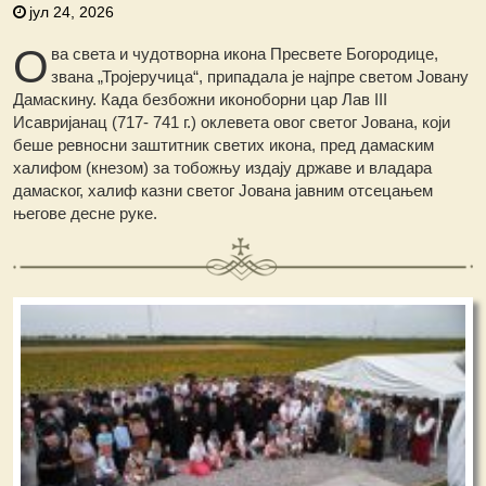
јул 24, 2026
О
ва света и чудотворна икона Пресвете Богородице,
звана „Тројеручица“, припадала је најпре светом Јовану
Дамаскину. Када безбожни иконоборни цар Лав III
Исавријанац (717- 741 г.) оклевета овог светог Јована, који
беше ревносни заштитник светих икона, пред дамаским
халифом (кнезом) за тобожњу издају државе и владара
дамаског, халиф казни светог Јована јавним отсецањем
његове десне руке.