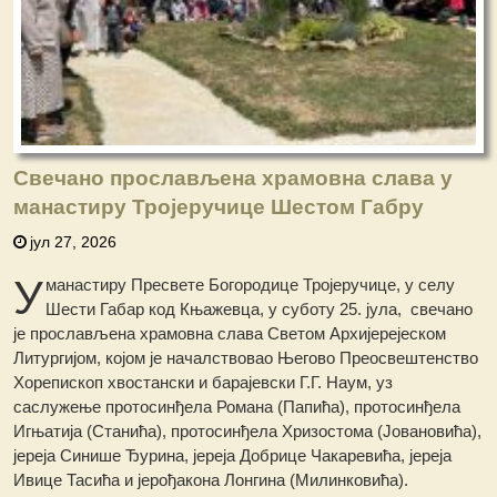
Свечано прослављена храмовна слава у
манастиру Тројеручице Шестом Габру
јул 27, 2026
У
манастиру Пресвете Богородице Тројеручице, у селу
Шести Габар код Књажевца, у суботу 25. јула, свечано
је прослављена храмовна слава Светом Архијерејеском
Литургијом, којом је началствовао Његово Преосвештенство
Хорепископ хвостански и барајевски Г.Г. Наум, уз
саслужење протосинђела Романа (Папића), протосинђела
Игњатија (Станића), протосинђела Хризостома (Јовановића),
јереја Синише Ђурина, јереја Добрице Чакаревића, јереја
Ивице Тасића и јерођакона Лонгина (Милинковића).