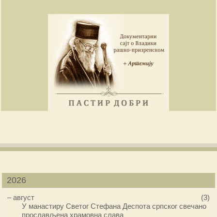
2026
–
август
(3)
У манастиру Светог Стефана Деспота српског свечано
прослављена храмовна слава