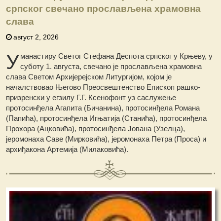
српског свечано прослављена храмовна
слава
август 2, 2026
У
манастиру Светог Стефана Деспота српског у Крњеву, у
суботу 1. августа, свечано је прослављена храмовна
слава Светом Архијерејском Литургијом, којом је
началствовао Његово Преосвештенство Eпископ рашко-
призренски у егзилу Г.Г. Ксенофонт уз саслужење
протосинђела Агапита (Бичанина), протосинђела Романа
(Папића), протосинђела Игњатија (Станића), протосинђела
Прохора (Ацковића), протосинђела Јована (Узелца),
јеромонаха Саве (Мирковића), јеромонаха Петра (Проса) и
архиђакона Артемија (Милаковића).