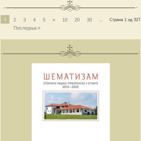
1
2
3
4
5
»
10
20
30
...
Страна 1 од 327
Последња »