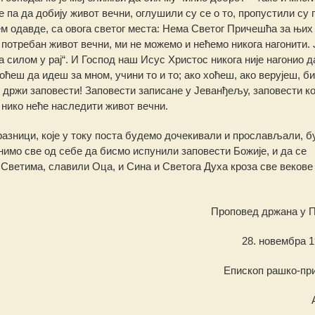
 па да добију живот вечни, оглушили су се о то, пропустили су 
ем одавде, са овога светог места: Нема Светог Причешћа за њих
е потребан живот вечни, ми не можемо и нећемо никога нагонити. 
а силом у рај“. И Господ наш Исус Христос никога није нагонио д
хоћеш да идеш за мном, учини то и то; ако хоћеш, ако верујеш, би
, држи заповести! Заповести записане у Јеванђељу, заповести ко
 нико неће наследити живот вечни.
празници, које у току поста будемо дочекивали и прослављали, б
нимо све од себе да бисмо испунили заповести Божије, и да се
Светима, славили Оца, и Сина и Светога Духа кроза све векове 
Проповед држана у 
28. новембра 1
Епископ рашко-пр
А