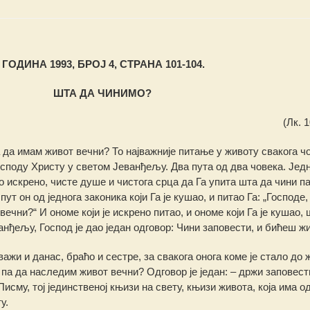
ГОДИНА 1993, БРОЈ 4, СТРАНА 101-104.
ШТА ДА ЧИНИМО?
(Лк. 1
 да имам живот вечни? То најважније питање у животу свакога ч
осподу Христу у светом Јеванђељу. Два пута од два човека. Јед
о искрено, чисте душе и чистога срца да Га упита шта да чини п
ут он од једнога законика који Га је кушао, и питао Га: „Господе
 вечни?“
И ономе који је искрено питао, и ономе који Га је кушао,
ђељу, Господ је дао један одговор: Чини заповести, и бићеш жи
важи и данас, браћо и сестре, за свакога онога коме је стало до 
м, па да наследим живот вечни? Одговор је један: – држи заповест
исму, тој јединственој књизи на свету, књизи живота, која има о
у.