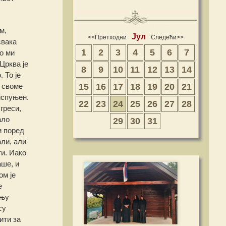
м,
Јул
<<Претходни
Следећи>>
свака
1
2
3
4
5
6
7
мо ми
Црква је
8
9
10
11
12
13
14
 То је
15
16
17
18
19
20
21
о своме
испуњен.
22
23
24
25
26
27
28
греси,
ало
29
30
31
и поред
али, али
ти. Иако
аше, и
ом је
е
ању
су
ити за