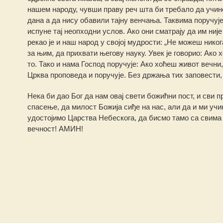
нашем народу, чувши праву реч шта би требало да учине
дана а да нису обавили тајну венчања. Таквима поручуј
испуне тај неопходни услов. Ако они сматрају да им ниј
рекао је и наш народ у својој мудрости: „Не можеш никог
за њим, да прихвати његову науку. Увек је говорио: Ако 
то. Тако и нама Господ поручује: Ако хоћеш живот вечни
Црква проповеда и поручује. Без држања тих заповести,
Нека би дао Бог да нам овај свети божићни пост, и сви 
спасење, да милост Божија сиђе на нас, али да и ми учи
удостојимо Царства Небескога, да бисмо тамо са свима 
вечност! АМИН!