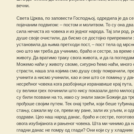
вечни.
Света Црква, по заповести Господњој, одредила је да с
појачаним подвигом: – постом и молитвом. То су она два
сила нечиста из човека и из једног народа. Тај зли род, 
душе своје очистили, да бисмо се достојно припремили 
установила да њима претходи пост, – пост тела од мрсне
оно што ми треба да учинимо, браћо и сестре, за време
животу. Да вратимо траку свога живота, и да га поглед
Можемо наћи у животу своме, сигурно ћемо наћи, много о
страсти, наша зла којима смо душу своју помрачили, пре
учинити а нисмо учинили, као и они што се помињу у да
несрећног човека кога разбојници изранавише крај пута, 
су велики грех починили што нису показали дело милосрђ
су били позвани на то, иако су знали закон Божији да т
прођоше својим путем. Тек онај трећи, који беше туђинац
стању, сажали му се, преви му ране, зали их уљем, и од
оздрави. Цео наш народ данас, браћо и сестре, поготово
овога изубијанога и рањеног човека. Шта ми чинимо да 
гладни данас не помру од глади? Они који су у хладним