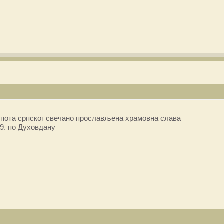
пота српског свечано прослављена храмовна слава
9. по Духовдану