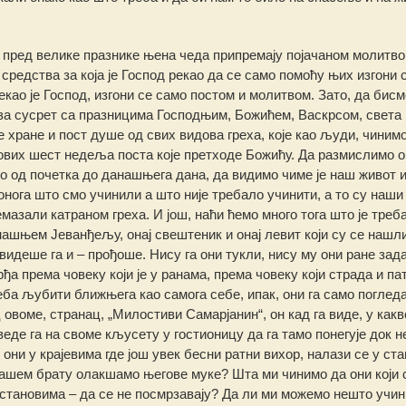
е пред велике празнике њена чеда припремају појачаном молитво
 средства за која је Господ рекао да се само помоћу њих изгони 
рекао је Господ, изгони се само постом и молитвом. Зато, да бис
за сусрет са празницима Господњим, Божићем, Васкрсом, света 
 хране и пост душе од свих видова греха, које као људи, чинимо.
 ових шест недеља поста које претходе Божићу. Да размислимо 
амо од почетка до данашњега дана, да видимо чиме је наш живот 
нога што смо учинили а што није требало учинити, а то су наши 
мазали катраном греха. И још, наћи ћемо много тога што је треб
нашњем Јеванђељу, онај свештеник и онај левит који су се нашл
видеше га и – прођоше. Нису га они тукли, нису му они ране зад
а према човеку који је у ранама, према човеку који страда и па
реба љубити ближњега као самога себе, ипак, они га само поглед
 овоме, странац, „Милостиви Самарјанин“, он кад га виде, у какв
веде га на своме кљусету у гостионицу да га тамо понегује док н
 они у крајевима где још увек бесни ратни вихор, налази се у ст
нашем брату олакшамо његове муке? Шта ми чинимо да они који 
 становима – да се не посмрзавају? Да ли ми можемо нешто учин