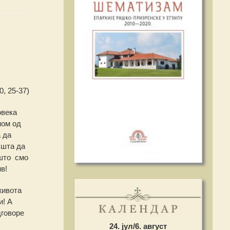
0, 25-37)
овека
ном од
а да
, шта да
 што смо
в!
живота
и! А
дговоре
24. јул/6. август