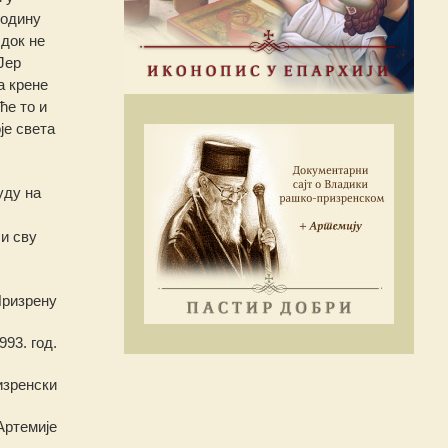
годину
 док не
Јер
а крене
ће то и
је света
уду на
и сву
Призрену
993. год.
изренски
ртемије