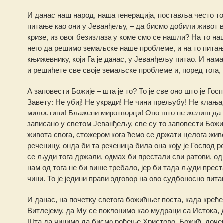
И данас наш народ, наша генерација, поставља често 
питање као они у Јеванђељу, – да бисмо добили живот в
кризе, из овог безизлаза у коме смо се нашли? На то н
него да решимо земаљске наше проблеме, и на то питање
књижевнику, који Га је данас, у Јеванђељу питао. И нам
и решићете све своје земаљске проблеме и, поред тога,
А заповести Божије – шта је то? То је све оно што је Г
Завету: Не убиј! Не укради! Не чини прељубу! Не клања
милостиви! Блажени миротворци! Оно што не желиш да теб
записано у светом Јеванђељу, све су то заповести Божи
живота свога, стожером кога ћемо се држати целога жи
реченицу, онда би та реченица била она коју је Господ р
се људи тога држали, одмах би престали сви ратови, одм
нам од тога не би више требало, јер би тада људи прест
чини. То је једини прави одговор на ово судбоносно пит
И данас, на почетку светога божићњег поста, када крећ
Витлејему, да Му се поклонимо као мудраци са Истока, 
Шта да чинимо да бисмо рођење Христово, Божић, дочек