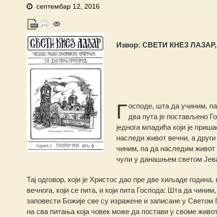
септембар 12, 2016
Извор: СВЕТИ КНЕЗ ЛАЗАР, 
Г
осподе, шта да учиним, па
два пута је постављено Г
једнога младића који је приша
наследи живот вечни, а други п
чиним, па да наследим живот
чули у данашњем светом Јеван
Тај одговор, који је Христос дао пре две хиљаде година, 
вечнога, који се пита, и који пита Господа: Шта да чини
заповести Божије све су изражене и записане у Светом П
на сва питања која човек може да постави у своме живот