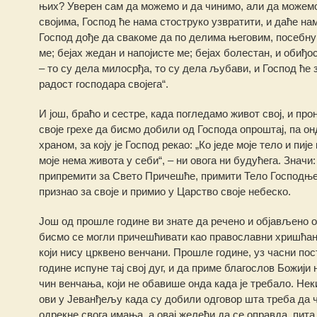
њих? Уверен сам да можемо и да чинимо, али да можемо
својима, Господ ће нама стоструко узвратити, и даће на
Господ дође да свакоме да по делима његовим, посебну
ме; бејах жедан и напојисте ме; бејах болестан, и обиђо
– то су дела милосрђа, то су дела љубави, и Господ ће 
радост господара својега“.
И још, браћо и сестре, када погледамо живот свој, и пр
своје грехе да бисмо добили од Господа опроштај, па о
храном, за коју је Господ рекао: „Ко једе моје тело и пије 
моје нема живота у себи“, – ни овога ни будућега. Значи
припремити за Свето Причешће, примити Тело Господње у
признао за своје и примио у Царство своје небеско.
Још од прошле године ви знате да речено и објављено о
бисмо се могли причешћивати као православни хришћани.
који нису црквено венчани. Прошле године, уз часни пос
године испуне тај свој дуг, и да приме благослов Божији
чин венчања, који не обавише онда када је требало. Нек
ови у Јеванђељу када су добили одговор шта треба да чи
одрекне свога имања, а овај желећи да се оправда, пита 