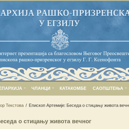
ЕПАРХИЈА
ЧЛАНЦИ
КАТАКОМБЕ
САОПШТЕЊА
ор Текстова
/
Епископ Артемије: Беседа о стицању живота вечн
Беседа о стицању живота вечног