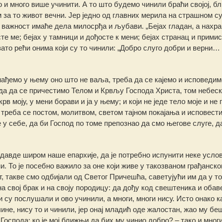
 и много више учинити. А то што будемо чинили браћи својој, 
м за то живот вечни. Јер једно од главних мерила на страшном су
 важност имаће дела милосрђа и љубави. „Бејах гладан, а нахр
сте ме; бејах у тамници и дођосте к мени; бејах странац и примис
зато рећи онима који су то чинили: „Добро слуго добри и верни… 
онађемо у њему оно што не ваља, треба да се кајемо и исповедим
нда да се причестимо Телом и Крвљу Господа Христа, том небес
крв моју, у мени борави и ја у њему; и који не једе тело моје и не 
: треба се постом, молитвом, светом тајном покајања и исповест
 себе, да би Господ по томе препознао да смо његове слуге, д
давде широм наше епархије, да је потребно испунити неке усло
 То је посебно важило за оне који живе у такозваном грађанско
т, такве смо одбијали од Светог Причешћа, саветујући им да у т
 на свој брак и на своју породицу: да дођу код свештеника и обав
и су послушали и ово учинили, а многи, многи нису. Исто онако к
не, нису то и чинили, јер онај младић оде жалостан, жао му бе
Господа: ко је мој ближњи да бих му чинио добро? – тако и многи