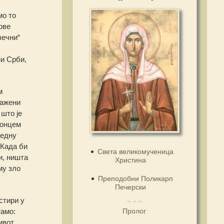
мо то
ове
вечни“
ни Срби,
м
лажени
 што је
лонцем
једну
 Када би
Света великомученица
и, ништа
Христина
му зло
Преподобни Поликарп
Печерски
стири у
Пролог
тамо:
ивот