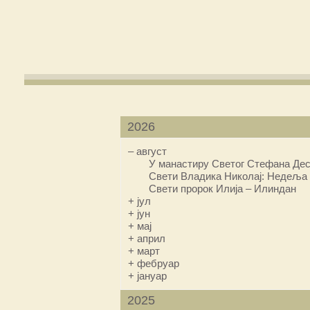
2026
–
август
У манастиру Светог Стефана Дес
Свети Владика Николај: Недеља 
Свети пророк Илија – Илиндан
+
јул
+
јун
+
мај
+
април
+
март
+
фебруар
+
јануар
2025