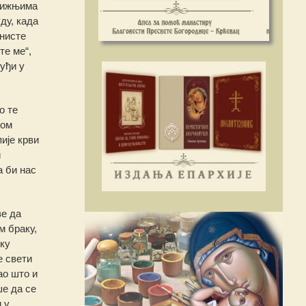
ближњима
ду, када
анисте
те ме“,
уђи у
о те
ком
пије крви
и
а би нас
ве да
м браку,
оку
е свети
ао што и
ше да се
 у