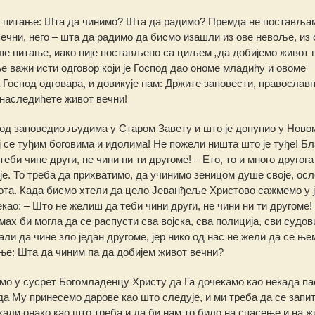
то питање: Шта да чинимо? Шта да радимо? Премда не поставља
ечни, него – шта да радимо да бисмо изашли из ове невоље, из 
аше питање, иако није постављено са циљем „да добијемо живот 
 важи исти одговор који је Господ дао ономе младићу и овоме
а Господ одговара, и довикује нам: Држите заповести, православ
 наследићете живот вечни!
оспод заповедио људима у Старом Завету и што је допунио у Ново
ј се туђим боговима и идолима! Не пожели ништа што је туђе! Б
и чине други, не чини ни ти другоме! – Ето, то и много другога
је. То треба да прихватимо, да учинимо зеницом душе своје, ос
вота. Када бисмо хтели да цело Јеванђеље Христово сажмемо у 
екао: – Што не желиш да теби чини други, не чини ни ти другоме!
ах би могла да се распусти сва војска, сва полиција, сви судов
али да чине зло један другоме, јер нико од нас не жели да се ње
ање: Шта да чиним па да добијем живот вечни?
емо у сусрет Богомладенцу Христу да Га дочекамо као некада па
да Му принесемо дарове као што следује, и ми треба да се запи
али онако као што треба и да би нам то било на спасење и на ж