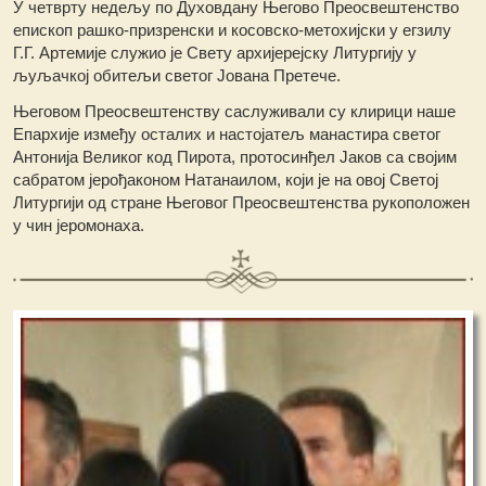
У четврту недељу по Духовдану Његово Преосвештенство
епископ рашко-призренски и косовско-метохијски у егзилу
Г.Г. Артемије служио је Свету архијерeјску Литургију у
љуљачкој обитељи светог Јована Претече.
Његовом Преосвештенству саслуживали су клирици наше
Епархије између осталих и настојатељ манастира светог
Антонија Великог код Пирота, протосинђел Јаков са својим
сабратом јерођаконом Натанаилом, који је на овој Светој
Литургији од стране Његовог Преосвештенства рукоположен
у чин јеромонаха.