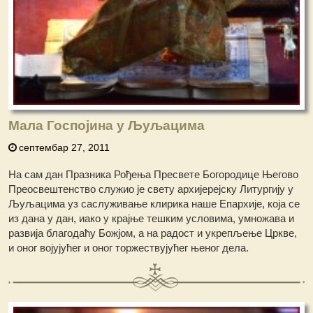
Мала Госпојина у Љуљацима
септембар 27, 2011
На сам дан Празника Рођења Пресвете Богородице Његово
Преосвештенство служио је свету архијерејску Литургију у
Љуљацима уз саслуживање клирика наше Епархије, која се
из дана у дан, иако у крајње тешким условима, умножава и
развија благодаћу Божјом, а на радост и укрепљење Цркве,
и оног војујућег и оног торжествујућег њеног дела.