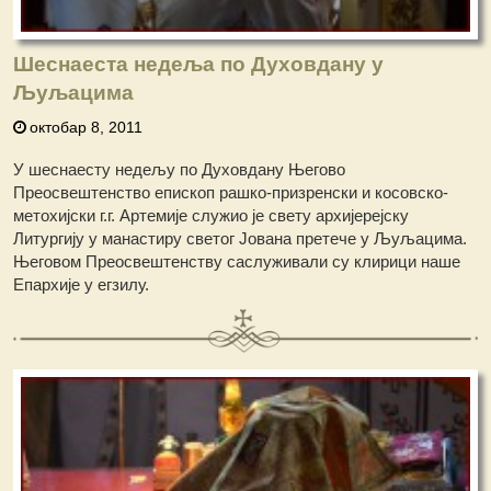
Шеснаеста недеља по Духовдану у
Љуљацима
октобар 8, 2011
У шеснаесту недељу по Духовдану Његово
Преосвештенство епископ рашко-призренски и косовско-
метохијски г.г. Артемије служио је свету архијерејску
Литургију у манастиру светог Јована претече у Љуљацима.
Његовом Преосвештенству саслуживали су клирици наше
Епархије у егзилу.