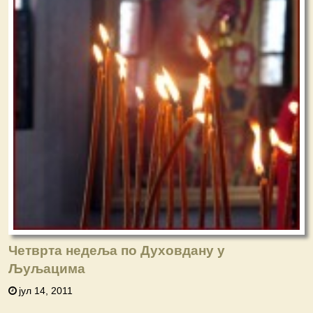
Четврта недеља по Духовдану у
Љуљацима
јул 14, 2011