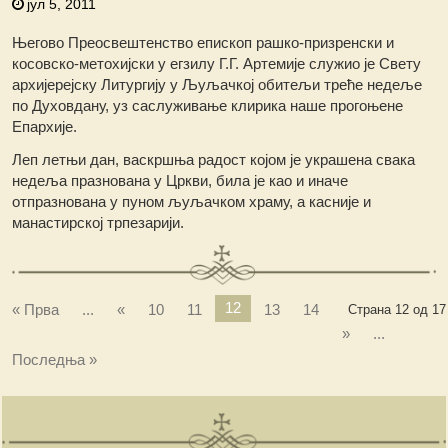
јул 5, 2011
Његово Преосвештенство епископ рашко-призренски и
косовско-метохијски у егзилу Г.Г. Артемије служио је Свету
архијерејску Литургију у Љуљачкој обитељи треће недеље
по Духовдану, уз саслуживање клирика наше прогоњене
Епархије.
Леп летњи дан, васкршња радост којом је украшена свака
недеља празнована у Цркви, била је као и иначе
отпразнована у пуном љуљачком храму, а касније и
манастирској трпезарији.
12
« Прва
...
«
10
11
13
14
Страна 12 од 17
»
...
Последња »