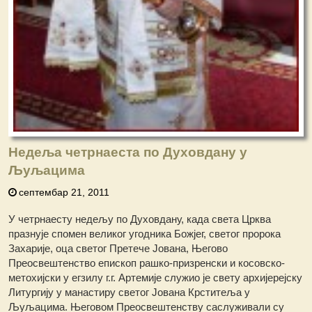
Недеља четрнаеста по Духовдану у
Љуљацима
септембар 21, 2011
У четрнаесту недељу по Духовдану, када света Црква
празнује спомен великог угодника Божјег, светог пророка
Захарије, оца светог Претече Јована, Његово
Преосвештенство епископ рашко-призренски и косовско-
метохијски у егзилу г.г. Артемије служио је свету архијерејску
Литургију у манастиру светог Јована Крститеља у
Љуљацима. Његовом Преосвештенству саслуживали су