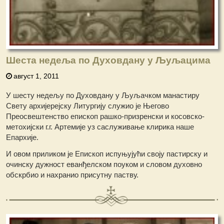
Шеста недеља по Духовдану у Љуљацима
август 1, 2011
У шесту недељу по Духовдану у Љуљачком манастиру
Свету архијерејску Литургију служио је Његово
Преосвештенство епископ рашко-призренски и косовско-
метохијски г.г. Артемије уз саслуживање клирика наше
Епархије.
И овом приликом је Епископ испуњујући своју пастирску и
очинску дужност еванђелском поуком и словом духовно
обскрбио и нахранио присутну паству.