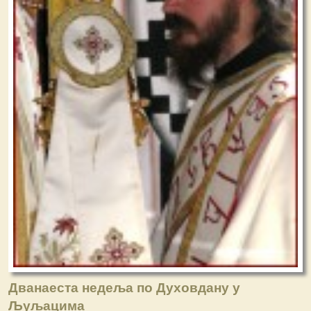
Дванаеста недеља по Духовдану у
Љуљацима