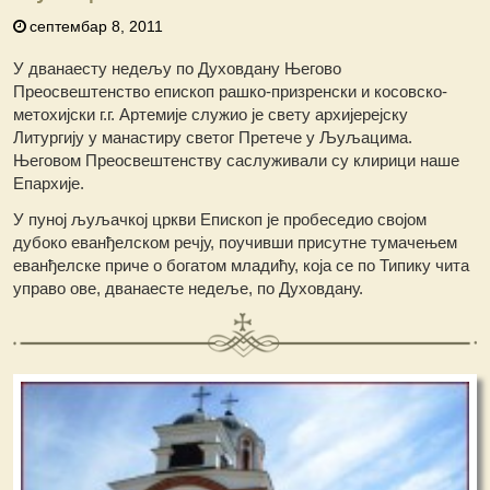
септембар 8, 2011
У дванаесту недељу по Духовдану Његово
Преосвештенство епископ рашко-призренски и косовско-
метохијски г.г. Артемије служио је свету архијерејску
Литургију у манастиру светог Претече у Љуљацима.
Његовом Преосвештенству саслуживали су клирици наше
Епархије.
У пуној љуљачкој цркви Епископ је пробеседио својом
дубоко еванђелском речју, поучивши присутне тумачењем
еванђелске приче о богатом младићу, која се по Типику чита
управо ове, дванаесте недеље, по Духовдану.