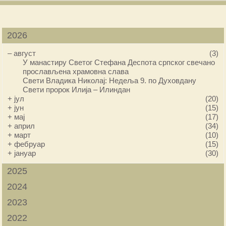
2026
–
август
(3)
У манастиру Светог Стефана Деспота српског свечано
прослављена храмовна слава
Свети Владика Николај: Недеља 9. по Духовдану
Свети пророк Илија – Илиндан
+
јул
(20)
+
јун
(15)
+
мај
(17)
+
април
(34)
+
март
(10)
+
фебруар
(15)
+
јануар
(30)
2025
2024
2023
2022