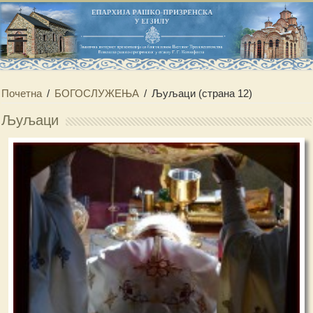
Почетна
/
БОГОСЛУЖЕЊА
/
Љуљаци
(страна 12)
Љуљаци