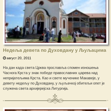
Недеља девета по Духовдану у Љуљацима
август 20, 2011
На дан када света Црква прославља спомен изношења
Часнога Крста у знак победе православних царева над
непријатељима Крста. Као и свете мученике Макавеје, у
девету недељу по Духовдану, у љуљачкој обитељи опет је
служена света архијерејска Литургија.