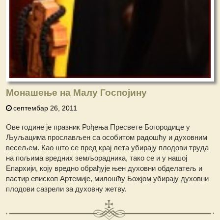
Монашење на Малу Госпојину
септембар 26, 2011
Ове године је празник Рођења Пресвете Богородице у
Љуљацима прослављен са особитом радошћу и духовним
весељем. Као што се пред крај лета убирају плодови труда
на пољима вредних земљорадника, тако се и у нашој
Епархији, коју вредно обрађује њен духовни обделатељ и
пастир епископ Артемије, милошћу Божјом убирају духовни
плодови сазрели за духовну жетву.