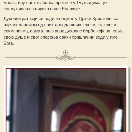
манастиру светог Јована претече у Љуљацима, уз
саслуживање клирика наше Епархије.
Духовни рат који се води на бојишту Цркве Христове, са
најзлославнијом од свих досадашњих јереси, са јереси
екуменизма, само је наставак духовне борбе коју на пољу
своје душе и свог спасења сваки хришћанин води у име
Бога.