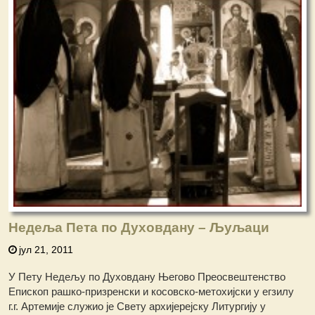
Недеља Пета по Духовдану – Љуљаци
јул 21, 2011
У Пету Недељу по Духовдану Његово Преосвештенство
Епископ рашко-призренски и косовско-метохијски у егзилу
г.г. Артемије служио је Свету архијерејску Литургију у