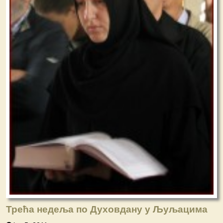
Трећа недеља по Духовдану у Љуљацима