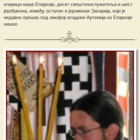
клирици наше Епархије, десет свештенослужитеља и шест
јерођакона, између осталих и јеромонах Захарија, који је
недавно прешао под омофор владике Артемија из Епархије
нишке.