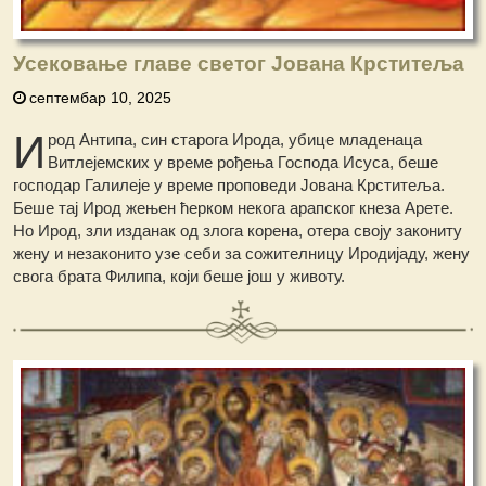
Усековање главе светог Јована Крститеља
септембар 10, 2025
И
род Антипа, син старога Ирода, убице младенаца
Витлејемских у време рођења Господа Исуса, беше
господар Галилеје у време проповеди Јована Крститеља.
Беше тај Ирод жењен ћерком некога арапског кнеза Арете.
Но Ирод, зли изданак од злога корена, отера своју закониту
жену и незаконито узе себи за сожителницу Иродијаду, жену
свога брата Филипа, који беше још у животу.