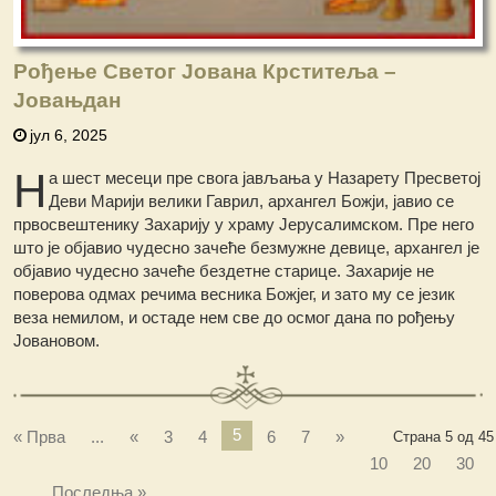
Рођење Светог Јована Крститеља –
Јовањдан
јул 6, 2025
Н
а шест месеци пре свога јављања у Назарету Пресветој
Деви Марији велики Гаврил, архангел Божји, јавио се
првосвештенику Захарију у храму Јерусалимском. Пре него
што је објавио чудесно зачеће безмужне девице, архангел је
објавио чудесно зачеће бездетне старице. Захарије не
поверова одмах речима весника Божјег, и зато му се језик
веза немилом, и остаде нем све до осмог дана по рођењу
Јовановом.
5
« Прва
...
«
3
4
6
7
»
Страна 5 од 45
10
20
30
...
Последња »