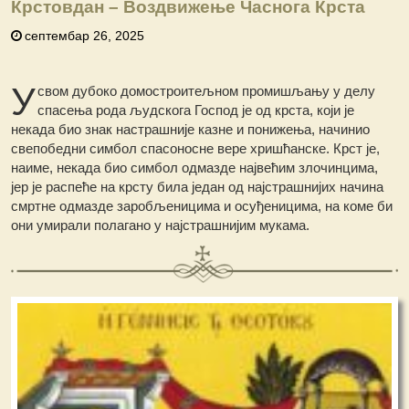
Крстовдан – Воздвижење Часнога Крста
септембар 26, 2025
У
свом дубоко домостроитељном промишљању у делу
спасења рода људскога Господ је од крста, који је
некада био знак настрашније казне и понижења, начинио
свепобедни симбол спасоносне вере хришћанске. Крст је,
наиме, некада био симбол одмазде највећим злочинцима,
јер је распеће на крсту била један од најстрашнијих начина
смртне одмазде заробљеницима и осуђеницима, на коме би
они умирали полагано у најстрашнијим мукама.