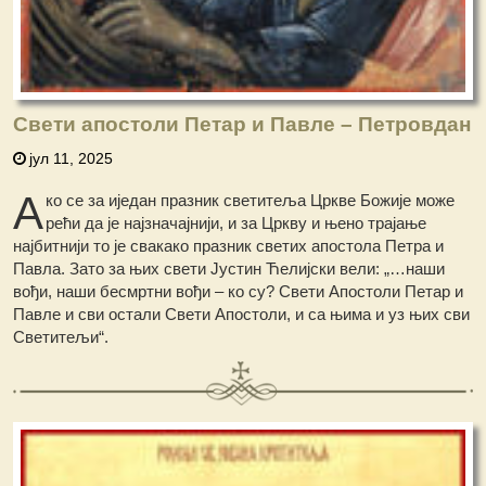
Свети апостоли Петар и Павле – Петровдан
јул 11, 2025
А
ко се за иједан празник светитеља Цркве Божије може
рећи да је најзначајнији, и за Цркву и њено трајање
најбитнији то је свакако празник светих апостола Петра и
Павла. Зато за њих свети Јустин Ћелијски вели: „…наши
вођи, наши бесмртни вођи – ко су? Свети Апостоли Петар и
Павле и сви остали Свети Апостоли, и са њима и уз њих сви
Светитељи“.