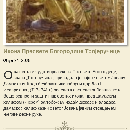
Икона Пресвете Богородице Тројеручице
јул 24, 2025
О
ва света и чудотворна икона Пресвете Богородице,
звана „Тројеручица“, припадала је најпре светом Јовану
Дамаскину. Када безбожни иконоборни цар Лав III
Исавријанац (717- 741 г.) оклевета овог светог Јована, који
беше ревносни заштитник светих икона, пред дамаским
халифом (кнезом) за тобожњу издају државе и владара
дамаског, халиф казни светог Јована јавним отсецањем
његове десне руке.