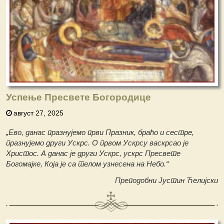
Успење Пресвете Богородице
август 27, 2025
„Ево, данас празнујемо први Празник, браћо и сестре,
празнујемо други Ускрс. О првом Ускрсу васкрсао је
Христос. А данас је други Ускрс, ускрс Пресвете
Богомајке, Која је са телом узнесена на Небо.“
Преподобни Јустин Ћелијски