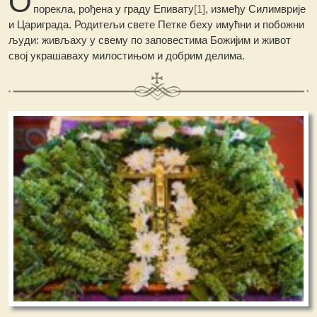
О
порекла, рођена у граду Епивату
[1]
, између Силимврије
и Цариграда. Родитељи свете Петке беху имућни и побожни
људи: живљаху у свему по заповестима Божијим и живот
свој украшаваху милостињом и добрим делима.