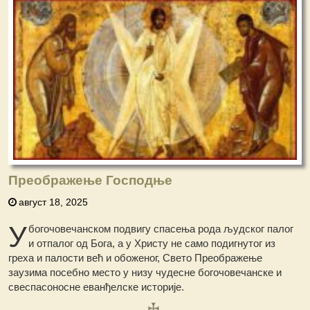
Преображење Господње
август 18, 2025
У
богочовечанском подвигу спасења рода људског палог
и отпалог од Бога, а у Христу не само подигнутог из
греха и палости већ и обоженог, Свето Преображење
заузима посебно место у низу чудесне богочовечанске и
свеспасоносне еванђелске историје.