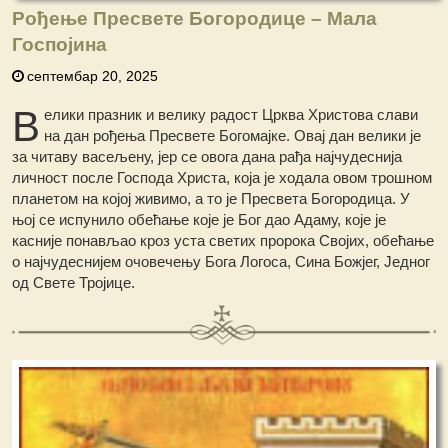
Рођење Пресвете Богородице – Мала
Госпојина
септембар 20, 2025
В
елики празник и велику радост Црква Христова слави
на дан рођења Пресвете Богомајке. Овај дан велики је
за читаву васељену, јер се овога дана рађа најчудеснија
личност после Господа Христа, која је ходала овом трошном
планетом на којој живимо, а то је Пресвета Богородица. У
њој се испунило обећање које је Бог дао Адаму, које је
касније понављао кроз уста светих пророка Својих, обећање
о најчудеснијем очовечењу Бога Логоса, Сина Божјег, Једног
од Свете Тројице.