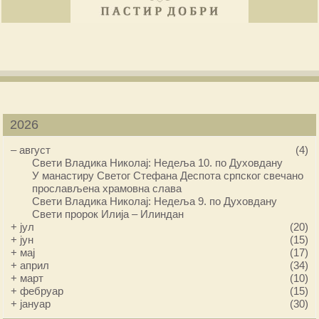
2026
–
август
(4)
Свети Владика Николај: Недеља 10. по Духовдану
У манастиру Светог Стефана Деспота српског свечано
прослављена храмовна слава
Свети Владика Николај: Недеља 9. по Духовдану
Свети пророк Илија – Илиндан
+
јул
(20)
+
јун
(15)
+
мај
(17)
+
април
(34)
+
март
(10)
+
фебруар
(15)
+
јануар
(30)