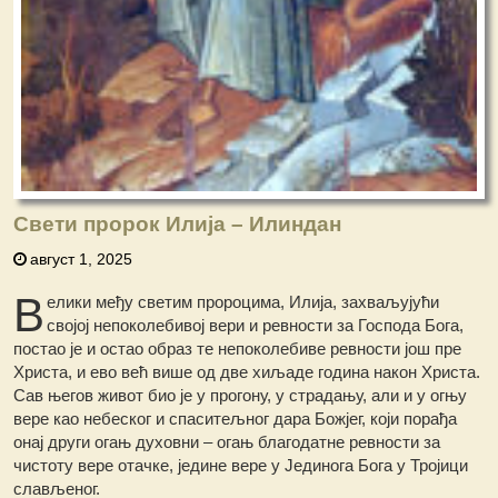
Свети пророк Илија – Илиндан
август 1, 2025
В
елики међу светим пророцима, Илија, захваљујући
својој непоколебивој вери и ревности за Господа Бога,
постао је и остао образ те непоколебиве ревности још пре
Христа, и ево већ више од две хиљаде година након Христа.
Сав његов живот био је у прогону, у страдању, али и у огњу
вере као небеског и спаситељног дара Божјег, који порађа
онај други огањ духовни – огањ благодатне ревности за
чистоту вере отачке, једине вере у Јединога Бога у Тројици
слављеног.