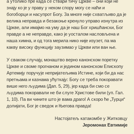
а утолико пре када се ствари тичу Цркве – они који не
знају ко је у праву у неком спору могу се наћи и
богоборци и насупрот Богу. За многе није схватљиво да је
велика неправда и безакоње кренуло управо изнутра из
Цркве, али имајмо на уму да је наш Бог хришћански, Бог
правде а не неправде, како је уосталом насловљена и
наша химна, и од тога мерила нико није изузет, па ма
какву високу функцију заузимао у Цркви или ван ње.
У сваком случају, монаштво верно канонском поретку
Цркве и своме прогнаном и једином канонском Епископу
Артемију поручује непријатељима Истине, који би да нас
претњама и казнама ућуткају: Богу се треба покоравати
више него људима (Дап. 5, 29), јер када би смо се
људима покоравали не би слуге Христове били (уп. Гал.
1, 10). Па ви чините што је вама драго! А скоро ће „Турци“
долијати, Бог је сведок и Његова правда!
Настојатељ катакомбе у Житковцу
Јеромонах Евтимије