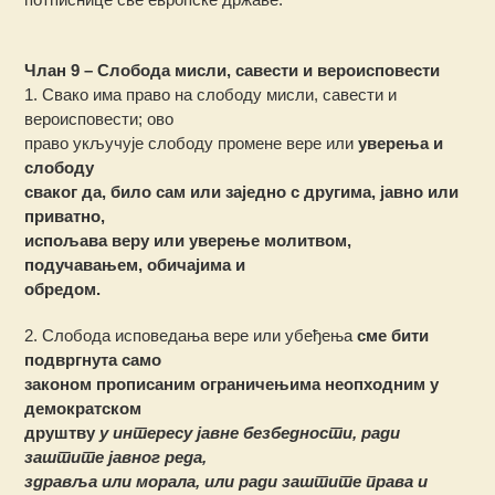
Члан 9 – Слобода мисли, савести и вероисповести
1. Свако има право на слободу мисли, савести и
вероисповести; ово
право укључује слободу промене вере или
уверења и
слободу
сваког да, било сам или заједно с другима, јавно или
приватно,
испољава веру или уверење молитвом,
подучавањем, обичајима и
обредом.
2. Слобода исповедања вере или убеђења
сме бити
подвргнута само
законом прописаним ограничењима неопходним у
демократском
друштву
у интересу јавне безбедности, ради
заштите јавног реда,
здравља или морала, или ради заштите права и