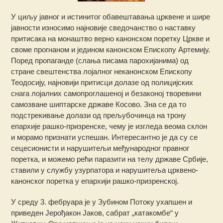
У циљу јавног и истинитог обавештавања црквене и шире
јавности износимо најновије сведочанство о наставку
притисака на монаштво верно канонском поретку Цркве и
своме прогнаном и једином канонском Епископу Артемију.
Поред пропаганде (слања писама парохијанима) од
стране свештенства лојалног неканонском Епископу
Теодосију, најновији притисци долазе од полицијских
снага лојалних самопроглашеној и безаконој творевини
самозване шиптарске државе Косово. Зна се да то
подстрекивање долази од прељубочинца на трону
епархије рашко-призренске, чему је изгледа веома склон
и морамо признати успешан. Интересантно је да су се
сецесионисти и нарушитељи међународног правног
поретка, и можемо рећи паразити на телу државе Србије,
ставили у службу узурпатора и нарушитеља црквено-
канонског поретка у епархији рашко-призренској.
У среду 3. фебруара је у Зубином Потоку ухапшен и
приведен Јерођакон Јаков, сабрат „катакомбе“ у