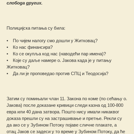
слобода других.
Полицијска питања су била:
• По чијем налогу смо дошли у Житковац?
• Ко нас финансира?
• Ко се окупља код нас (наводећи пар имена)?
• Које су даље намере о. Јакова када је у питању
Житковац?
• Да ли је проповедао против СПЦ и Теодосија?
Затим су помињали члан 11. Закона по коме (по сећању о.
Јакова) после доказане кривици следи казна од 100-800
евра или 40 дана затвора. Пошто нису имали никаквог
доказа прешли су на застрашивање и претње. Рекли су
да ако се у Зубином Потоку појаве сличне плакате, а
отац Јаков се задеси у то време у Зубином Потоку, да ће