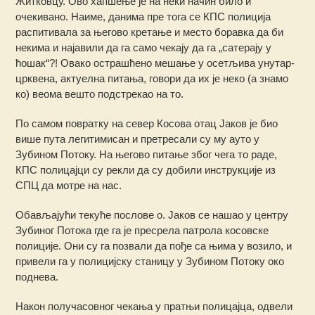
Житковцу. Ово хапшење је на неки начин било и
очекивано. Наиме, данима пре тога се КПС полиција
распитивала за његово кретање и место боравка да би
некима и најавили да га само чекају да га „сатерају у
ћошак“?! Овако острашћено мешање у осетљива унутар-
црквена, актуeлна питања, говори да их је неко (а знамо
ко) веома вешто подстрекао на то.
По самом повратку на север Косова отац Јаков је био
више пута легитимисан и претресали су му ауто у
Зубином Потоку. На његово питање због чега то раде,
КПС полицајци су рекли да су добили инструкције из
СПЦ да мотре на нас.
Обављајући текуће послове о. Јаков се нашао у центру
Зубиног Потока где га је пресрела патрола косовске
полиције. Они су га позвали да пође са њима у возило, и
привели га у полицијску станицу у Зубином Потоку око
поднева.
Након получасовног чекања у пратњи полицајца, одвели