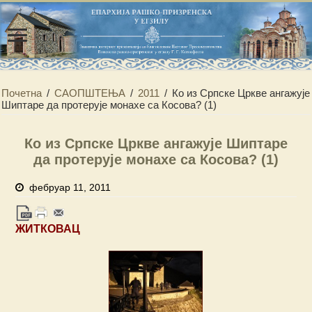
Почетна
/
САОПШТЕЊА
/
2011
/
Ко из Српске Цркве ангажује
Шиптаре да протерује монахе са Косова? (1)
Ко из Српске Цркве ангажује Шиптаре
да протерује монахе са Косова? (1)
фебруар 11, 2011
ЖИТКОВАЦ