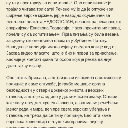
су га у просторију за испитивање. Ово испитивање је
трајало читава три сата! Речено му је да је оптужен за
ширење верске мржње, јер је наводно осумњичен за
лепљење плаката НЕДОСТОЈАН, везаних за неканонског
епархијског Епископа Теодосија. Након прочитаних права,
почели су са испитивањем. Прва питања су била везана
за сумњу око лепљења плаката у Зубином Потоку.
Наводно је полиција имала изјаву сведока који је код о.
Јакова видео плакате, што је био и повод за привођење.
Касније је контактирана та особа која је рекла да није
дала такву изјаву.
Оно што забрињава, а што излази из оквира надлежности
полиције и саме оптужбе, је грубо мешање органа
безбедности у ствари црквеног живота и верских
ставова, а што је следило у даљем испитивању. Ствари
које нису предмет кршења закона, а још мање ремећења
јавног реда и мира, већ пре свега верских убеђења и
ставова, не треба да се тичу полиције. Ево шта каже
европска конвенција о људским правима, чије су
потписнице све европске државе: