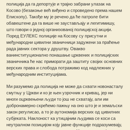
полиција да га депортује и трајно забрани улазак на
Косово (безакоње већ виђено и спроведено према нашем
Епископу). Такође му је речено да ће патроле бити
обавештене да га више не заустављају и легитимишу,
што говори о једној организованој полицијској акцији.
Поред ЕУЛЕКС полиције на Косову су присутни и
међународни цивилни званичници задужени за праћење
рада јавних сектора у друштву. Овакво
ванинституционално понашање црквених и полицијских
званичника ће нас приморати да заштиту својих основних
верских права и слобода потражимо код надлежних у
међународним институцијама.
Ми разумемо да полиција не може да схвати новонасталу
смутњу у Цркви и ко је њен узрочник и кривац, јер ни
многи оцрквењени људи то још не схватају, али им
добронамерно скрећемо пажњу на оно што је и земаљски
закон регулисао, а то је аутономија верских од цивилних
субјеката. Наклоност ка утицајним људима се коси са
неутралном позицијом коју јавне функције подразумевају,