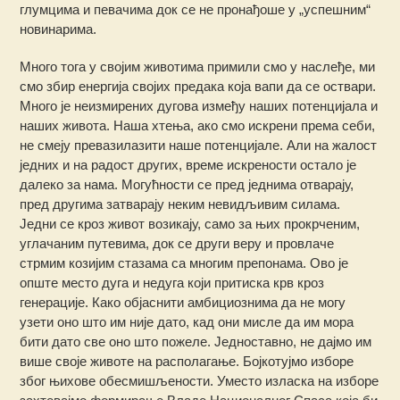
глумцима и певачима док се не пронађоше у „успешним“
новинарима.
Много тога у својим животима примили смо у наслеђе, ми
смо збир енергија својих предака која вапи да се оствари.
Много је неизмирених дугова између наших потенцијала и
наших живота. Наша хтења, ако смо искрени према себи,
не смеју превазилазити наше потенцијале. Али на жалост
једних и на радост других, време искрености остало је
далеко за нама. Могућности се пред једнима отварају,
пред другима затварају неким невидљивим силама.
Једни се кроз живот возикају, само за њих прокрченим,
углачаним путевима, док се други веру и провлаче
стрмим козијим стазама са многим препонама. Ово је
опште место дуга и недуга који притиска крв кроз
генерације. Како објаснити амбициознима да не могу
узети оно што им није дато, кад они мисле да им мора
бити дато све оно што пожеле. Једноставно, не дајмо им
више своје животе на располагање. Бојкотујмо изборе
због њихове обесмишљености. Уместо изласка на изборе