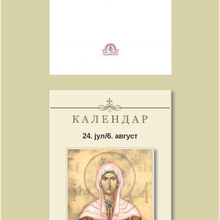
24. јул/6. август