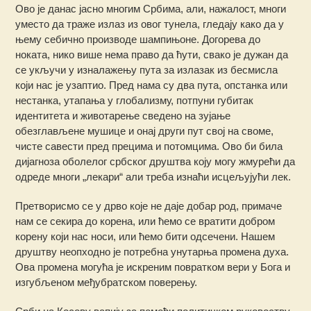
Ово је данас јасно многим Србима, али, нажалост, многи
уместо да траже излаз из овог тунела, гледају како да у
њему себично производе шампињоне. Догорева до
ноката, нико више нема право да ћути, свако је дужан да
се укључи у изналажењу пута за излазак из бесмисла
који нас је узаптио. Пред нама су два пута, опстанка или
нестанка, утапања у глобализму, потпуни губитак
идентитета и животарење сведено на зујање
обезглављене мушице и онај други пут свој на своме,
чисте савести пред прецима и потомцима. Ово би била
дијагноза оболелог србског друштва коју могу жмурећи да
одреде многи „лекари“ али треба изнаћи исцељујући лек.
Претворисмо се у дрво које не даје добар род, примаче
нам се секира до корена, или ћемо се вратити добром
корену који нас носи, или ћемо бити одсечени. Нашем
друштву неопходно је потребна унутарња промена духа.
Ова промена могућа је искреним повратком вери у Бога и
изгубљеном међубратском поверењу.