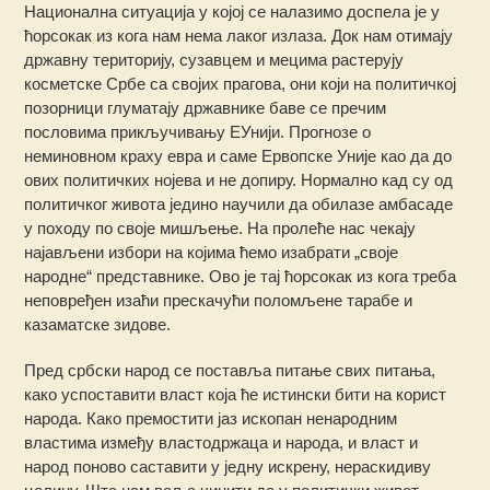
Национална ситуација у којој се налазимо доспела је у
ћорсокак из кога нам нема лаког излаза. Док нам отимају
државну територију, сузавцем и мецима растерују
косметске Србе са својих прагова, они који на политичкој
позорници глуматају државнике баве се пречим
пословима прикључивању ЕУнији. Прогнозе о
неминовном краху евра и саме Ервопске Уније као да до
ових политичких нојева и не допиру. Нормално кад су од
политичког живота једино научили да обилазе амбасаде
у походу по своје мишљење. На пролеће нас чекају
најављени избори на којима ћемо изабрати „своје
народне“ представнике. Ово је тај ћорсокак из кога треба
неповређен изаћи прескачући поломљене тарабе и
казаматске зидове.
Пред србски народ се поставља питање свих питања,
како успоставити власт која ће истински бити на корист
народа. Како премостити јаз ископан ненародним
властима између властодржаца и народа, и власт и
народ поново саставити у једну искрену, нераскидиву