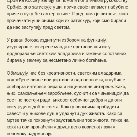
Срби на Косову вапију за помоћи политичком руковоству
Србије, оно затискује уши, прича своје напамет набубане
приче о путу без алтернативе. Пред нама је питање, како
прочачкати уши онима који их затискују, које смо бирали
да нас заступају пред светом.
У раван богова издигнути избором на функцију,
узурпираше поверене мандате претворивши их у
додворавање светским владарима и гажење сопствених
бирача у замену за несметано лично богаћење.
Обмањују нас без креативности, светским владарима
подређене личне иницијативе и одговорности, изгубише
осећај за интересе бирача и националне интересе. Како,
њих, самомњењем заробљене, суочити са чињеницом да
свет не постоји ради њиховог себичног добра и да они
нису једино добро света. Како у оваквима пробудити
савест и у њихове душе удахнути дух живота. Како са
мртве тачке покренути заустављени ток живота, тачке на
којој га ови пронађени у друштвено корисној лажи у
непомаку задржавају.