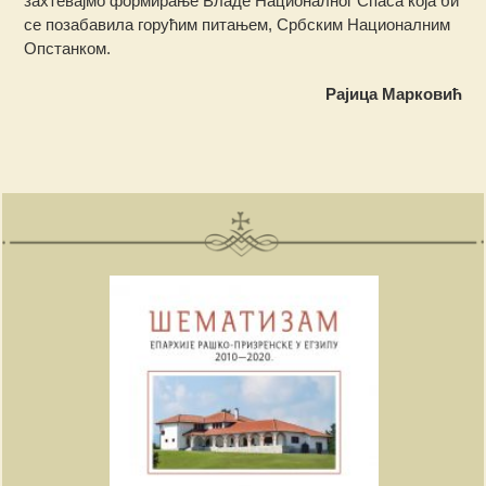
захтевајмо формирање Владе Националног Спаса која би
се позабавила горућим питањем, Србским Националним
Опстанком.
Рајица Марковић