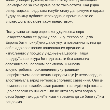
Запитајмо се за које време ће то тако остати. Кад једна
репертоарска представа изгуби снагу да привуче и одржи
будну пажњу публике неопходна је промена а то се
управо догађа са светском представом.
Пољуљани стожер европског уједињења евро
незаустављиво се руши у прашину. Ускоро ће цела
Европа бити принуђена да се упути повратним путем до
себе и до сопствених националних вредности
изгубљених у процесу уједињења Европе. Наша
владајућа гарнитура ће тада остати без спољних
савезника са наопаком политиком, и многим
злоупотребама произведеним унутрашњим
непријатељем, сопственим народом који је немилосрдно
злостављала зарад интереса спољних савезника. Ово је
неминован и незаобилазан расплет трагедије која потапа
цео европски континент. Сви ће бити заузети водом у
свом броду тако да неће имати времена да се баве туђим
пацовима.