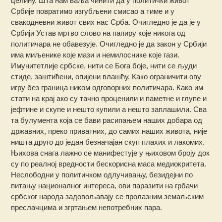
целину. Шта нам ваља чинити да у политички живот
Србије повратимо изгубљени смисао а тиме и у
свакодневни живот свих нас Срба. Очигледно је да је у
Србији Устав мртво слово на папиру које никога од
политичара не обавезује. Очигледно је да закон у Србији
има миљенике које мази и немилоснике које гази.
Имунитетлије србске, нити се Бога боје, нити се људи
стиде, заштићени, опијени влашћу. Како ограничити ову
игру без граница ником одговорних политичара. Како им
стати на крај ако су тачно проценили и паметне и глупе и
јефтине и скупе и нешто купили а нешто заплашили. Сва
та булумента која се бави расипањем наших добара од
државних, преко приватних, до самих наших живота, није
ништа друго до један безначајан скуп плахих и лакомих.
Њихова снага лажно се манифестује у њиховом броју док
су по реалној вредности бескорисна маса медиокритета.
Неслободни у политичком одлучивању, безидејни по
питању националног интереса, ови паразити на грбачи
србског народа задовољавају се пролазним земаљским
преслачцима и згртањем непотребних пара.