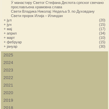
У манастиру Светог Стефана Деспота српског свечано
прослављена храмовна слава
Свети Владика Николај: Недеља 9. по Духовдану
Свети пророк Илија – Илиндан
+
јул
(20)
+
јун
(15)
+
мај
(17)
+
април
(34)
+
март
(10)
+
фебруар
(15)
+
јануар
(30)
2025
2024
2023
2022
2021
2020
2019
2018