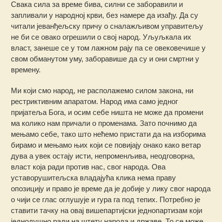
Свака сила за време бива, силни се заборавили и
запливали у народној крви, без намере да изађу. Да су
читали јеванђељску причу о сналажљивом управитељу
не би се овако огрешили о свој народ. Уљуљкала их
власт, занеше се у том лажном рају па се овековечише у
свом обманутом уму, заборавише да су и они смртни у
времену.
Ми који смо народ, не располажемо силом закона, ни
рестриктивним апаратом. Народ има само једног
пријатеља Бога, и осим себе ништа не може да промени
ма колико нам причали о променама. Зато почнимо да
мењамо себе, тако што нећемо пристати да на изборима
бирамо и мењамо њих који се повијају онако како ветар
дува а увек остају исти, непроменљива, неодговорна,
власт која ради против нас, свог народа. Ова
уставорушитељска владајућа клика нема праву
опозицију и право је време да је добије у лику свог народа
о чији се глас оглушује и гура га под тепих. Потребно је
ставити тачку на овај вишепартијски једнопартизам који
једнодушно ради на штету народа и државе. То се може