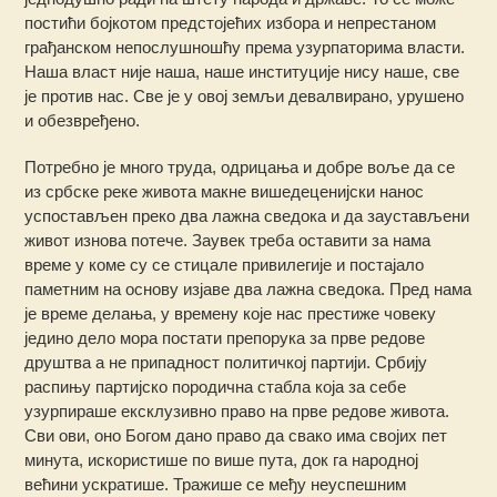
постићи бојкотом предстојећих избора и непрестаном
грађанском непослушношћу према узурпаторима власти.
Наша власт није наша, наше институције нису наше, све
је против нас. Све је у овој земљи девалвирано, урушено
и обезвређено.
Потребно је много труда, одрицања и добре воље да се
из србске реке живота макне вишедеценијски нанос
успостављен преко два лажна сведока и да заустављени
живот изнова потече. Заувек треба оставити за нама
време у коме су се стицале привилегије и постајало
паметним на основу изјаве два лажна сведока. Пред нама
је време делања, у времену које нас престиже човеку
једино дело мора постати препорука за прве редове
друштва а не припадност политичкој партији. Србију
распињу партијско породична стабла која за себе
узурпираше ексклузивно право на прве редове живота.
Сви ови, оно Богом дано право да свако има својих пет
минута, искористише по више пута, док га народној
већини ускратише. Тражише се међу неуспешним