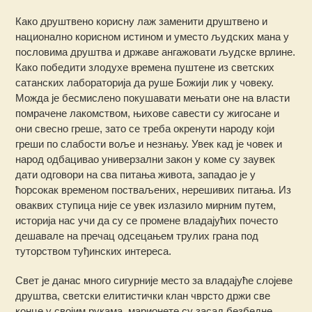
Како друштвено корисну лаж заменити друштвено и
национално корисном истином и уместо људских мана у
пословима друштва и државе ангажовати људске врлине.
Како победити злодухе времена пуштене из светских
сатанских лабораторија да руше Божији лик у човеку.
Можда је бесмислено покушавати мењати оне на власти
помрачене лакомством, њихове савести су жигосане и
они свесно греше, зато се треба окренути народу који
греши по слабости воље и незнању. Увек кад је човек и
народ одбацивао универзални закон у коме су заувек
дати одговори на сва питања живота, западао је у
ћорсокак временом постваљених, нерешивих питања. Из
оваквих ступица није се увек излазило мирним путем,
историја нас учи да су се промене владајућих почесто
дешавале на пречац одсецањем трулих грана под
туторством туђинских интереса.
Свет је данас много сигурније место за владајуће слојеве
друштва, светски елитистички клан чврсто држи све
конце у својим рукама, марионете су засад безбедне.