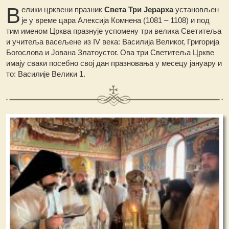
В
елики црквени празник
Света Три Јерарха
установљен
је у време цара Алексија Комнена (1081 – 1108) и под
тим именом Црква празнује успомену три велика Светитеља
и учитеља васељене из IV века: Василија Великог, Григорија
Богослова и Јована Златоустог. Ова три Светитеља Цркве
имају сваки посебно свој дан празновања у месецу јануару и
то: Василије Велики 1.