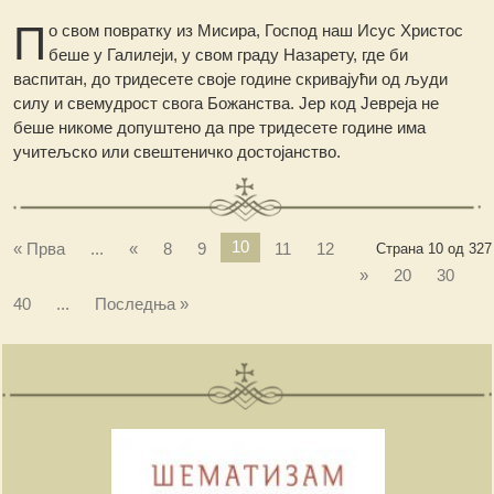
П
о свом повратку из Мисира, Господ наш Исус Христос
беше у Галилеји, у свом граду Назарету, где би
васпитан, до тридесете своје године скривајући од људи
силу и свемудрост свога Божанства. Јер код Јевреја не
беше никоме допуштено да пре тридесете године има
учитељско или свештеничко достојанство.
10
« Прва
...
«
8
9
11
12
Страна 10 од 327
»
20
30
40
...
Последња »