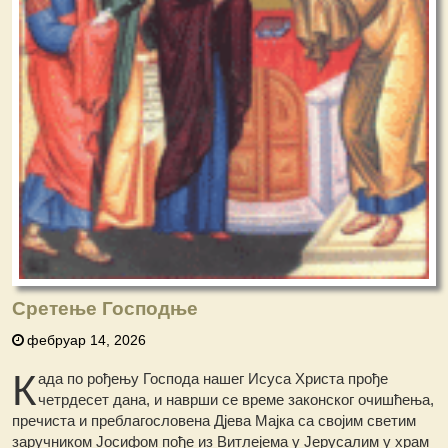
Сретење Господње
фебруар 14, 2026
К
ада пo рођењу Господа нашег Исуса Христа прође
четрдесет дана, и наврши се време законског очишћења,
пречиста и преблагословена Дјева Мајка са својим светим
заручником Јосифом пође из Витлејема у Јерусалим у храм