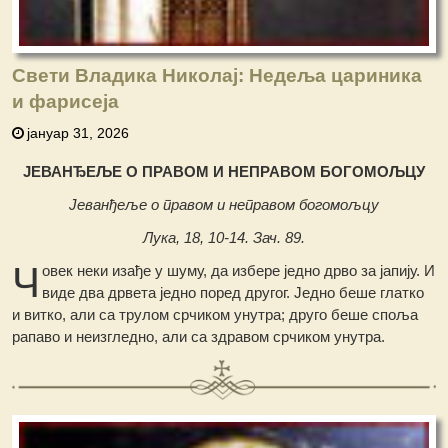
Свети Владика Николај: Недеља цариника
и фарисеја
јануар 31, 2026
ЈЕВАНЂЕЉЕ O ПРАВОМ И НЕПРАВОМ БОГОМОЉЦУ
Јеванђеље о правом и неправом богомољцу
Лука, 18, 10-14. Зач. 89.
Ч
овек неки изађе у шуму, да избере једно дрво за јапију. И
виде два дрвета једно поред другог. Једно беше глатко
и витко, али са трулом срчиком унутра; друго беше споља
рапаво и неизгледно, али са здравом срчиком унутра.