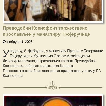
Преподобни Ксенофонт торжествено
прослављен у манастиру Тројеручице
фебруар 9, 2026
У
недељу, 8. фебруара, у манастиру Пресвете Богородице
Тројеручице у Мушветама Светом Архијерејском
Литургијом свечано је прослављен празник Преподобног
Ксенофонта, небеског заштитника Његовог
Преосвештенства Епископа рашко-призренског у егзилу Г.Г.
Ксенофонта.