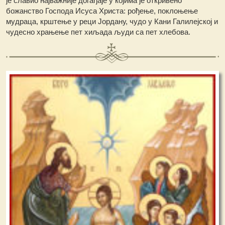
је славио најважније догађаје у којима је откривено
божанство Господа Исуса Христа: рођење, поклоњење
мудраца, крштење у реци Јордану, чудо у Кани Галилејској и
чудесно храњење пет хиљада људи са пет хлебова.