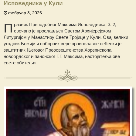
Исповедника у Кули
фебруар 3, 2026
П
разник Преподобног Максима Исповедника, 3. 2,
свечано је прослављен Светом Архијерејском
Литургијом у Манастиру Свете Тројице у Кули. Овај велики
угодник Божији и поборник вере православне небески је
заштитник Његовог Преосвештенства Хорепископа
новобрдског и панонског Г.Г. Максима, настојатеља ове
свете обитељи.