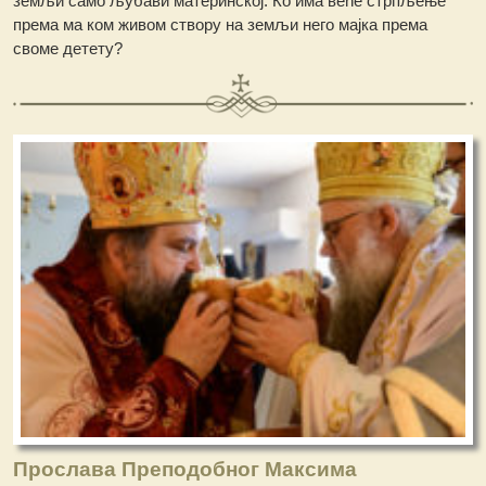
земљи само љубави материнској. Ко има веће стрпљење
према ма ком живом створу на земљи него мајка према
своме детету?
Прослава Преподобног Максима