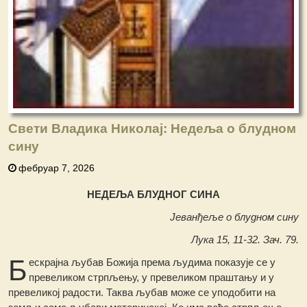
Свети Владика Николај: Недеља o блудном
сину
фебруар 7, 2026
НЕДЕЉА БЛУДНОГ СИНА
Јеванђеље о блудном сину
Лука 15, 11-32. Зач. 79.
Б
ескрајна љубав Божија према људима показује се у
превеликом стрпљењу, у превеликом праштању и у
превеликој радости. Таква љубав може се уподобити на