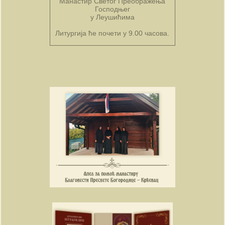
Манастир Светог Преображења
Господњег
у Леушићима
Литургија ће почети у 9.00 часова.