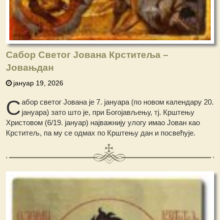
Сабор Светог Јована Крститеља –
Јовањдан
јануар 19, 2026
С
абор светог Јована је 7. јануара (по новом календару 20.
јануара) зато што је, при Богојављењу, тј. Крштењу
Христовом (6/19. јануар) најважнију улогу имао Јован као
Крститељ, па му се одмах по Крштењу дан и посвећује.