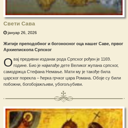
Свети Сава
јануар 26, 2026
Житије преподобног и богоносног оца нашег Саве, првог
Архиепископа Српског
О
вај предивни изданак рода Српског рођен је 1169.
године. Био је најмлађе дете Великог жупана српског,
самодржца Стефана Немање. Мати му је такође била
царског порекла – ћерка грчког цара Романа. Обоје су били
побожни, богобојажљиви, убогољубиви.