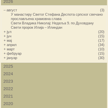
2026
–
август
(3)
У манастиру Светог Стефана Деспота српског свечано
прослављена храмовна слава
Свети Владика Николај: Недеља 9. по Духовдану
Свети пророк Илија – Илиндан
+
јул
(20)
+
јун
(15)
+
мај
(17)
+
април
(34)
+
март
(10)
+
фебруар
(15)
+
јануар
(30)
2025
2024
2023
2022
2021
2020