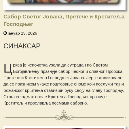
Сабор Светог Јована, Претече и Крститеља
Господњег
јануар 19, 2026
СИНАКСАР
Ц
рква је испочетка узела да сутрадан пo Светом
Богојављењу празнује сабор чесног и славног Пророка,
Претече и Крститеља Господњег Јована. Јер је доликовало
да се празником укаже поштовање ономе који послужи тајни
божанског крштења ставивши руку своју на главу Господњу.
Стога се одмах после Крштења Господњег празнује
Крститељ и прославља песмама саборно.