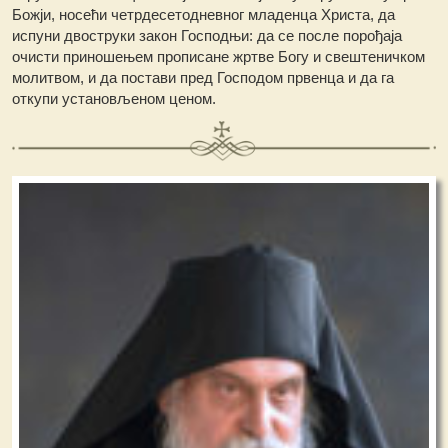
Божји, носећи четрдесетодневног младенца Христа, да
испуни двоструки закон Господњи: да се после порођаја
очисти приношењем прописане жртве Богу и свештеничком
молитвом, и да постави пред Господом првенца и да га
откупи установљеном ценом.