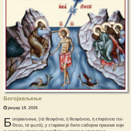
Богојављење
јануар 18, 2026
Б
огојављење, (τά θεοφάνια, ή θεοφάνεια, ή επιφάνεια του
Θεου, τά φωτά), у старини је било саборни празник који