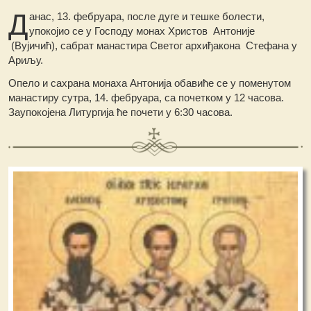
Д
анас, 13. фебруара, после дуге и тешке болести,
упокојио се у Господу монах Христов Антоније
(Вујичић), сабрат манастира Светог архиђакона Стефана у
Ариљу.
Опело и сахрана монаха Антонија обавиће се у поменутом
манастиру сутра, 14. фебруара, са почетком у 12 часова.
Заупокојена Литургија ће почети у 6:30 часова.