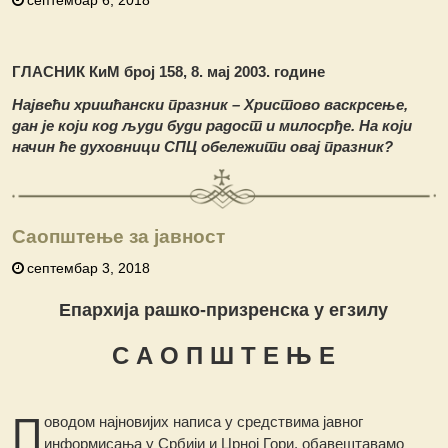
ГЛАСНИК КиМ број 158, 8. мај 2003. године
Највећи хришћански празник – Христово васкрсење,
дан је који код људи буди радост и милосрђе.
На који
на
ч
ин
ћ
е духовници СПЦ обеле
ж
ити овај празник?
Саопштење за јавност
септембар 3, 2018
Епархија рашко-призренска у егзилу
С А О П Ш Т Е Њ Е
П
оводом најновијих написа у средствима јавног
информисања у Србији и Црној Гори, обавештавамо