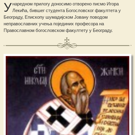
У
наредном прилогу доносимо отворено писмо Игора
Лекића, бившег студента Богословског факултета у
Београду, Епископу шумадијском Јовану поводом
неправославних учења појединих професора на
Православном богословском факултету у Београду.