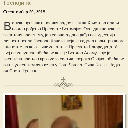
Госпојина
септембар 20, 2018
В
елики празник и велику радост Црква Христова слави
на дан рођења Пресвете Богомајке. Овај дан велики је
за читаву васељену, јер се овога дана рађа најчудеснија
личност после Господа Христа, која је ходала овом трошном
планетом на којој живимо, а то је Пресвета Богородица. У
њој се испунило обећање које је Бог дао Адаму, које је
касније понављао кроз уста светих пророка Својих, обећање
о најчудеснијем очовечењу Бога Логоса, Сина Божјег, Једног
од Свете Тројице.