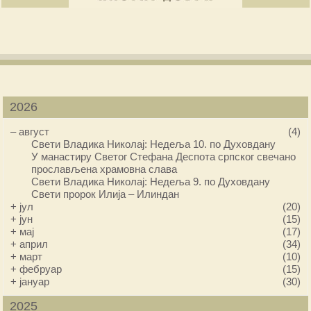
2026
–
август
(4)
Свети Владика Николај: Недеља 10. по Духовдану
У манастиру Светог Стефана Деспота српског свечано
прослављена храмовна слава
Свети Владика Николај: Недеља 9. по Духовдану
Свети пророк Илија – Илиндан
+
јул
(20)
+
јун
(15)
+
мај
(17)
+
април
(34)
+
март
(10)
+
фебруар
(15)
+
јануар
(30)
2025