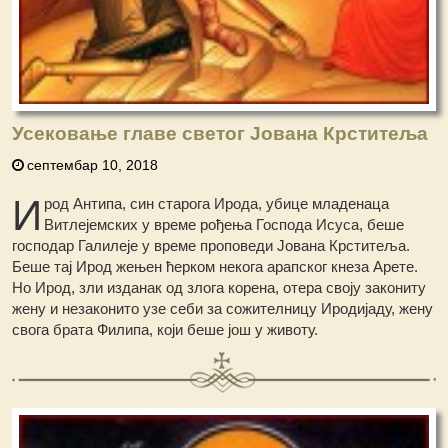
Усековање главе светог Јована Крститеља
септембар 10, 2018
И
род Антипа, син старога Ирода, убице младенаца
Витлејемских у време рођења Господа Исуса, беше
господар Галилеје у време проповеди Јована Крститеља.
Беше тај Ирод жењен ћерком некога арапског кнеза Арете.
Но Ирод, зли изданак од злога корена, отера своју закониту
жену и незаконито узе себи за сожителницу Иродијаду, жену
свога брата Филипа, који беше још у животу.