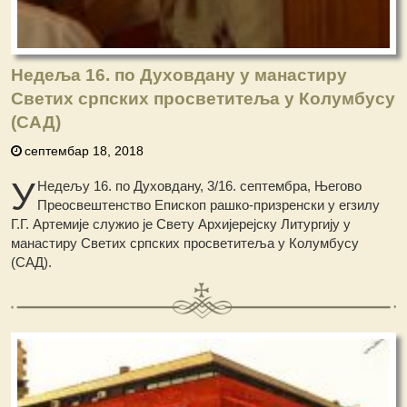
Недеља 16. по Духовдану у манастиру
Светих српских просветитеља у Колумбусу
(САД)
септембар 18, 2018
У
Недељу 16. по Духовдану, 3/16. септембра, Његово
Преосвештенство Епископ рашко-призренски у егзилу
Г.Г. Артемије служио је Свету Архијерејску Литургију у
манастиру Светих српских просветитеља у Колумбусу
(САД).