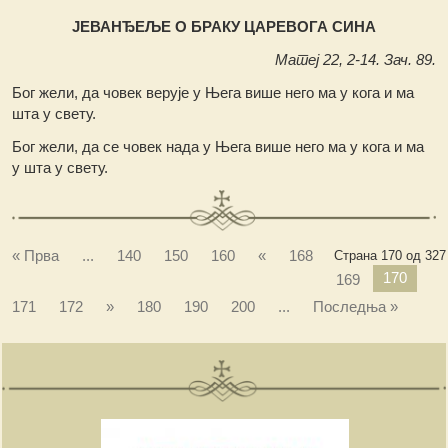
ЈЕВАНЂЕЉЕ О БРАКУ ЦАРЕВОГА СИНА
Матеј 22, 2-14. Зач. 89.
Бог жели, да човек верује у Њега више него ма у кога и ма
шта у свету.
Бог жели, да се човек нада у Њега више него ма у кога и ма
у шта у свету.
« Прва
...
140
150
160
«
168
Страна 170 од 327
170
169
171
172
»
180
190
200
...
Последња »