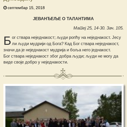
септембар 15, 2018
ЈЕВАНЂЕЉЕ О ТАЛАНТИМА
Матеј 25, 14-30. Зач. 105.
Б
ог ствара неједнакост; људи ропћу на неједнакост. Јесу
ли људи мудрији од Бога? Кад Бог ствара неједнакост,
значи да је неједнакост мудрија и боља него једнакост.
Бог ствара неједнакост због добра људи; људи не могу да
виде своје добро у неједнакости.