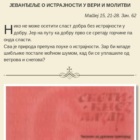
ЈЕВАНЂЕЉЕ О ИСТРАЈНОСТИ У ВЕРИ И МОЛИТВИ
Матеј 15, 21-28. Зач. 62
Н
ико не може осетити сласт добра без истрајности у
добру. Јер на путу ка добру прво се сретају горчине па
онда сласти.
Сва је природа препуна поуке о истрајности. Зар би младе
шибљике постале моћном шумом, кад би се уплашиле од
ветрова и снегова?