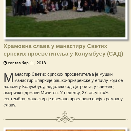
Храмовна слава у манастиру Светих
српских просветитеља у Колумбусу (САД)
септембар 11, 2018
М
анастир Светих српских просветитеља је мушки
манастир Епархије рашко-призренске у егзилу који се
налази у Колумбусу, недалеко од Детроита, у савезној
америчкој држави Мичиген. У недељу, 27. августа/9.
септембра, манастир је свечано прославио своју храмовну
славу.