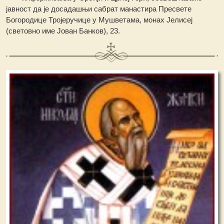
јавност да је досадашњи сабрат манастира Пресвете
Богородице Тројеручице у Мушветама, монах Јелисеј
(световно име Јован Банков), 23.