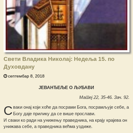
Свети Владика Николај: Недеља 15. по
Духовдану
септембар 8, 2018
ЈЕВАНЂЕЉЕ О ЉУБАВИ
Матеј 22, 35-46. Зач. 92.
С
ваки онај који хоће да посрами Бога, посрамљује себе, а
Богу даје прилику да се више прослави.
И сваки ко ради на унижењу праведника, на крају крајева он
унижава себе, а праведника већма уздиже.