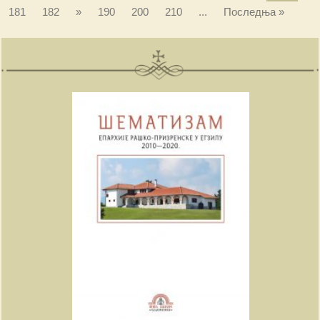
181
182
»
190
200
210
...
Последња »