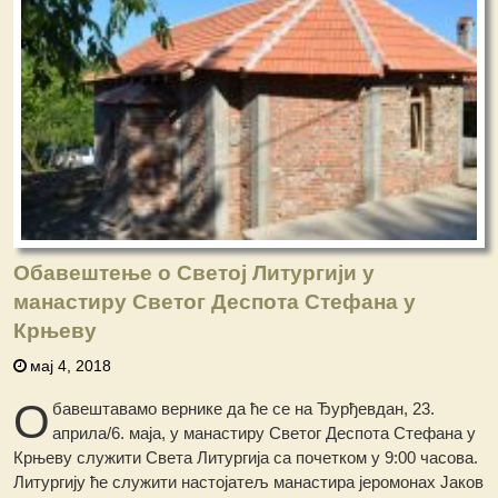
Обавештење о Светoj Литургији у
манастиру Светог Деспота Стефана у
Крњеву
мај 4, 2018
О
бавештавамо вернике да ће се на Ђурђевдан, 23.
априла/6. маја, у манастиру Светог Деспота Стефана у
Крњеву служити Света Литургија са почетком у 9:00 часова.
Литургију ће служити настојатељ манастира јеромонах Јаков