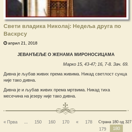
Свети владика Николај: Недеља друга по
Васкрсу
април 21, 2018
ЈЕВАНЂЕЉЕ О ЖЕНАМА МИРОНОСИЦАМА
Марко 15, 43-47; 16, 7-8. Зач. 69.
Дивна је љубав живих према живима. Никад светлост сунца
није тако дивна.
Дивна је и љубав живих према мртвима. Никад тиха
месечина на језеру није тако дивна.
« Прва
...
150
160
170
«
178
Страна 180 од 327
180
179