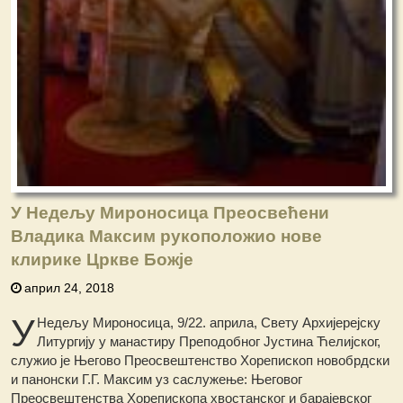
У Недељу Мироносица Преосвећени
Владика Максим рукоположио нове
клирике Цркве Божје
април 24, 2018
У
Недељу Мироносица, 9/22. априла, Свету Архијерејску
Литургију у манастиру Преподобног Јустина Ћелијског,
служио је Његово Преосвештенство Хорепископ новобрдски
и панонски Г.Г. Максим уз саслужење: Његовог
Преосвештенства Хорепископа хвостанског и барајевског