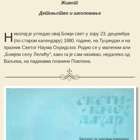
Живот
Детињство и школовање
Н
иколај је угледао овај Божји свет у зору 23. децембра
(по старом календару) 1880. године, на Туциндан и на
празник Светог Наума Охридског. Родио се у маленом али
„Божјем селу Лелићу“, како га је сам називао, недалеко од
Ваљева, на падинама планине Повлена.