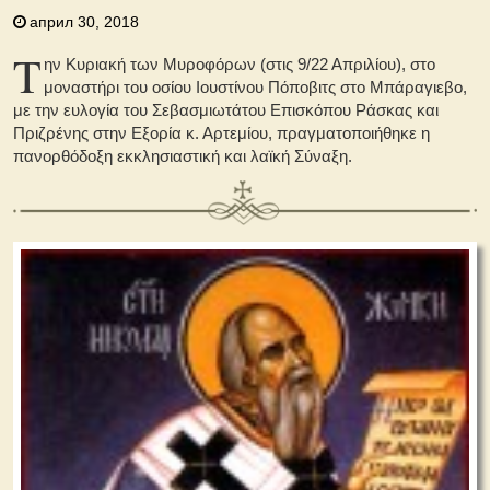
април 30, 2018
Τ
ην Κυριακή των Μυροφόρων (στις 9/22 Απριλίου), στο
μοναστήρι του οσίου Ιουστίνου Πόποβιτς στο Μπάραγιεβο,
με την ευλογία του Σεβασμιωτάτου Επισκόπου Ράσκας και
Πριζρένης στην Εξορία κ. Αρτεμίου, πραγματοποιήθηκε η
πανορθόδοξη εκκλησιαστική και λαϊκή Σύναξη.