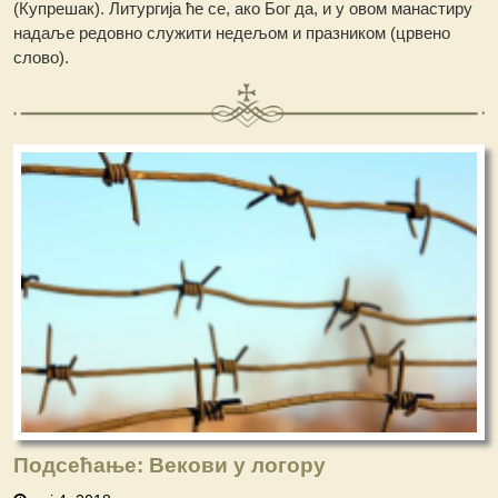
(Купрешак). Литургија ће се, ако Бог да, и у овом манастиру
надаље редовно служити недељом и празником (црвено
слово).
Подсећање: Векови у логору