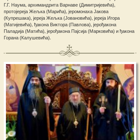
Г.Г. Наума, архимандрита Варнаве (Димитријевића),
протојереја Жељка (Марића), јеромонаха Јакова
(Купрешака), јереја Жељка (Јовановића), јереја Игора
(Матијевића), ђакона Виктора (Павлова), јерођакона
Паладија (Матића), јерођакона Пајсија (Марковића) и ђакона
Горана (Калушевића).