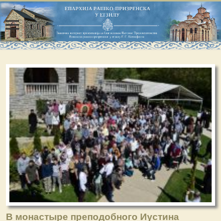
В монастыре преподобного Иустина