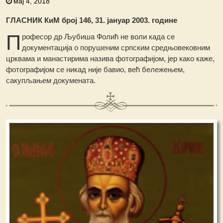
мај 4, 2018
ГЛАСНИК КиМ број 146, 31. јануар 2003. године
П
рофесор др Љубиша Фолић не воли када се
документација о порушеним српским средњовековним
црквама и манастирима назива фотографијом, јер како каже,
фотографијом се никад није бавио, већ бележењем,
сакупљањем докумената.