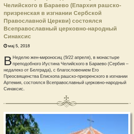
Челийского в Бараево (Епархия рашско-
призренская в изгнании Сербской
Православной Церкви) состоялся
Всеправославный церковно-народный
Синаксис
мај 5, 2018
В
Неделю жен-мироносиц (9/22 апреля), в монастыре
преподобного Иустина Челийского в Бараево (Сербия –
недалеко от Белграда), с благословением Его
Преосвященства Епископа рашско-призренского в изгнании
Артемия, состоялся Всеправославный церковно-народный
Синаксис.