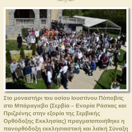
Στο μοναστήρι του οσίου Ιουστίνου Πόποβιτς
στο Μπάραγιεβο (Σερβία – Ενορία Ράσκας και
Πριζρένης στην εξορία της Σερβικής
Ορθόδοξης Εκκλησίας) πραγματοποιήθηκε η
πανορθόδοξη εκκλησιαστική και λαϊκή Σύναξη