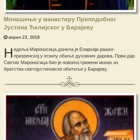
Монашење у манастиру Преподобног
Јустина Ћелијског у Барајеву
април 23, 2018
Н
едеља Мироносица донела је Епархији рашко-
призренској у егзилу обиље духовних дарова. Први дар
Светих Мироносица био је новопострижени монах из
братства светојустиновске обитељи у Барајеву.