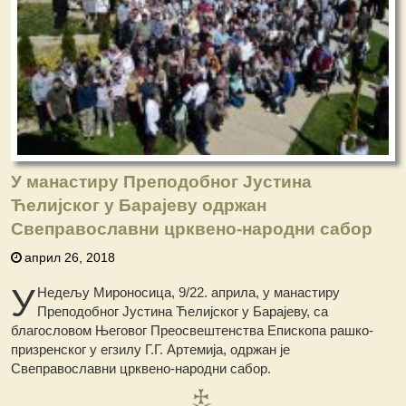
У манастиру Преподобног Јустина
Ћелијског у Барајеву одржан
Свеправославни црквено-народни сабор
април 26, 2018
У
Недељу Мироносица, 9/22. априла, у манастиру
Преподобног Јустина Ћелијског у Барајеву, са
благословом Његовог Преосвештенства Епископа рашко-
призренског у егзилу Г.Г. Артемија, одржан је
Свеправославни црквено-народни сабор.