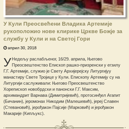
У Кули Преосвећени Владика Артемије
рукоположио нове клирике Цркве Божје за
службу у Кули и на Светој Гори
април 30, 2018
У
Недељу раслабљеног, 16/29. априла, Његово
Преосвештенство Епископ рашко-призренски у егзилу
Г.Г. Артемије, служио је Свету Архијерејску Литургијуу
манастиру Свете Тројице у Кули. Епископу Артемију су на
Литургији саслуживали: Његово Преосвештенство
Хорепископ новобрдски и панонски Г.Г. Максим,
архимандрит Варнава (Димитријевић), протосинђел Агапит
(Бичанин), јеромонах Никодим (Малешевић), јереј Славен
(Стевановић), јерођакон Пајсије (Марковић) и јерођакон
Макарије (Кипљукс).