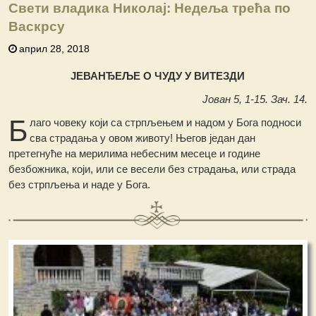
Свети владика Николај: Недеља трећа по
Васкрсу
април 28, 2018
ЈЕВАНЂЕЉЕ О ЧУДУ У ВИТЕЗДИ
Јован 5, 1-15. Зач. 14.
Б
лаго човеку који са стрпљењем и надом у Бога подноси
сва страдања у овом животу! Његов један дан
претегнуће на мерилима небесним месеце и године
безбожника, који, или се весели без страдања, или страда
без стрпљења и наде у Бога.