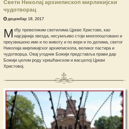
Свети Николај архиепископ мирликијски
чудотворац
децембар 18, 2017
М
еђу превеликим светилима Цркве Христове, као
најсјајнија звезда, несумљиво стоји многопоштовано и
преузвишено име и по животу и по вери и по делима, светог
Николаја мирликијског архиепископа, великог пастира и
чудотворца. Овај угодник Божији представља прави дар
Божији целом роду хришћанском и васцелој Цркви
Христовој.