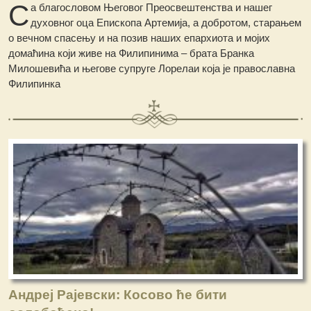
С
а благословом Његовог Преосвештенства и нашег
духовног оца Епископа Артемија, а добротом, старањем
о вечном спасењу и на позив наших епархиота и мојих
домаћина који живе на Филипинима – брата Бранка
Милошевића и његове супруге Лорелаи која је православна
Филипинка
Андреј Рајевски: Косово ће бити