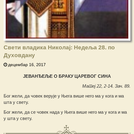
Свети владика Николај: Недеља 28. по
Духовдану
децембар 16, 2017
ЈЕВАНЂЕЉЕ О БРАКУ ЦАРЕВОГ СИНА
Матеј 22, 2-14. Зач. 89.
Бог жели, да човек верује у Њега више него ма у кога и ма
шта у свету.
Бог жели, да се човек нада у Њега више него ма у кога и ма
у шта у свету.