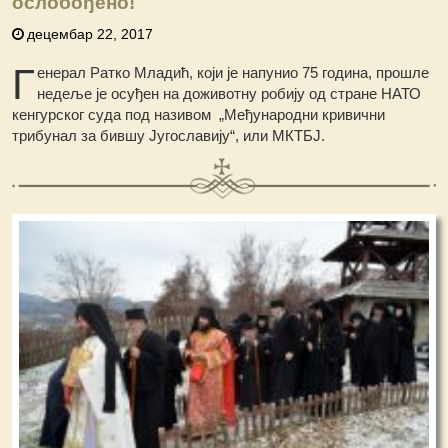
ослобођено!
децембар 22, 2017
Г
енерал Ратко Младић, који је напунио 75 година, прошле
недеље је осуђен на доживотну робију од стране НАТО
кенгурског суда под називом „Међународни кривични
трибунал за бившу Југославију“, или МКТБЈ.