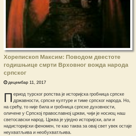
Хорепископ Максим: Поводом двестоте
годишњице смрти Врховног вожда народа
српског
децембар 11, 2017
П
ериод турског ропства је историјска гробница српске
државности, српске културе и тиме српског народа. Но,
на срећу, то није била и гробница српске духовности,
оличене у Српској православној цркви, чији је носиоц наш
светосавски народ. Црква је уједно историјски, али и
надисторијски феномен, те као таква за овај свет увек остаје
неухватљива и необухватљива.