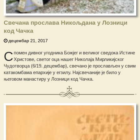
Свечана прослава Никољдана у Лозници
код Чачка
децембар 21, 2017
С
помен дивног угодника Божјег и великог сведока Истине
Христове, светог оца нашег Николаја Мирликијског
Чудотворца (6/19. децембар), свечано је прослављен у свим
катакомбама епархије у егзилу. Најсвечаније је било у
његовом манастиру у Лозници код Чачка.