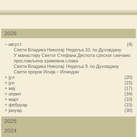
2026
–
август
(4)
Свети Владика Николај: Недеља 10. по Духовдану
У манастиру Светог Стефана Деспота српског свечано
прослављена храмовна слава
Свети Владика Николај: Недеља 9. по Духовдану
Свети пророк Илија – Илиндан
+
јул
(20)
+
јун
(15)
+
мај
(17)
+
април
(34)
+
март
(10)
+
фебруар
(15)
+
јануар
(30)
2025
2024