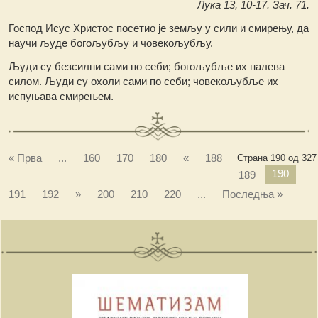
Лука 13, 10-17. Зач. 71.
Господ Исус Христос посетио је земљу у сили и смирењу, да
научи људе богољубљу и човекољубљу.
Људи су безсилни сами по себи; богољубље их налева
силом. Људи су охоли сами по себи; човекољубље их
испуњава смирењем.
« Прва
...
160
170
180
«
188
Страна 190 од 327
190
189
191
192
»
200
210
220
...
Последња »