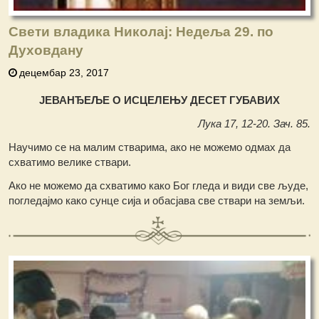
Свети владика Николај: Недеља 29. по
Духовдану
децембар 23, 2017
ЈЕВАНЂЕЉЕ О ИСЦЕЛЕЊУ ДЕСЕТ ГУБАВИХ
Лука 17, 12-20. Зач. 85.
Научимо се на малим стварима, ако не можемо одмах да
схватимо велике ствари.
Ако не можемо да схватимо како Бог гледа и види све људе,
погледајмо како сунце сија и обасјава све ствари на земљи.