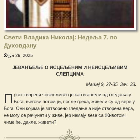
Свети Владика Николај: Недеља 7. по
Духовдану
јул 26, 2025
ЈЕВАНЂЕЉЕ О ИСЦЕЉЕНИМ И НЕИСЦЕЉИВИМ
СЛЕПЦИМА
Матеј 9, 27-35. Зач. 33.
П
рвостворени човек живео је као и ангели од гледања у
Бога; његови потомци, после греха, живели су од вере у
Бога. Они којима је затворено гледање а није отворена вера,
не могу се рачунати у живе, јер немају везе са Животом;
чиме ће, дакле, живети?