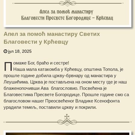
Апел за помоћ манастиру Светих
Благовести у Крћевцу
јул 18, 2025
П
омаже Бог, браћо и сестре!
Наша мала катакомба у Крћевцу, општина Топола, је
прошле године добила цркву-брвнару од манастира у
Леушићима. Црква је постављена на оном месту где је наш
блаженопочивши Ава благословио. Посвећена је
Благовестима Пресвете Богородице. Прошле године смо са
благословом нашег Преосвећеног Владике Ксенофонта
урадили темељ, поставили цркву и покрили.