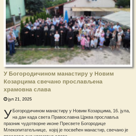
У Богородичином манастиру у Новим
Козарцима свечано прослављена
храмовна слава
јул 21, 2025
У
Богородичином манастиру у Новим Козарцима, 16. јула,
на дан када света Православна Црква прославља
празник чудотворне иконе Пресвете Богородице
Млекопитатељнице, којој је посвећен манастир, свечано је