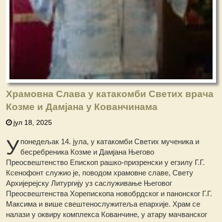
Храмовна Слава у катакомби Светих врача
Козме и Дамјана у Кованчинама
јул 18, 2025
У
понедељак 14. јула, у катакомби Светих мученика и
бесребреника Козме и Дамјана
Његово
Преосвештенство Епископ рашко-призренски у егзилу Г.Г.
Ксенофонт служио је, поводом храмовне славе, Свету
Архијерејску Литургију уз саслуживање Његовог
Преосвештенства Хорепископа новобрдског и панонског Г.Г.
Максима и више свештенослужитеља епархије.
Храм се
налази у оквиру комплекса Кованчине, у атару мачванског