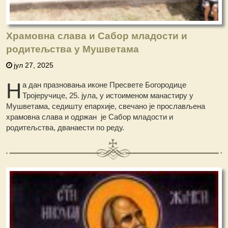
Храмовна слава и Сабор младости и
родитељства у Мушветама
јул 27, 2025
Н
а дан празновања иконе Пресвете Богородице
Тројеручице, 25. јула, у истоименом манастиру у
Мушветама, седишту епархије, свечано је прослављена
храмовна слава и одржан је Сабор младости и
родитељства, дванаести по реду.