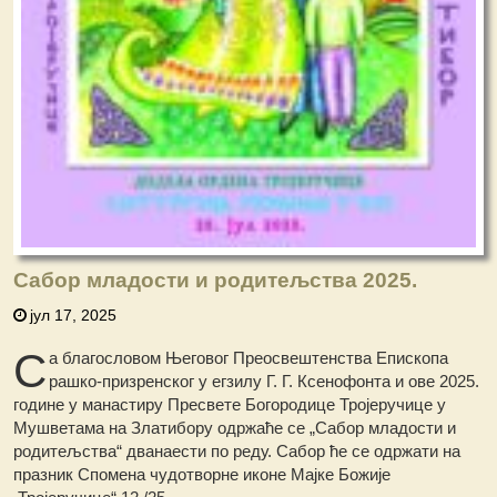
Сабор младости и родитељства 2025.
јул 17, 2025
С
а благословом Његовог Преосвештенства Епископа
рашко-призренског у егзилу Г. Г. Ксенофонта и ове 2025.
године у манастиру Пресвете Богородице Тројеручице у
Мушветама на Златибору одржаће се „Сабор младости и
родитељства“ дванаести по реду. Сабор ће се одржати на
празник Спомена чудотворне иконе Мајке Божије