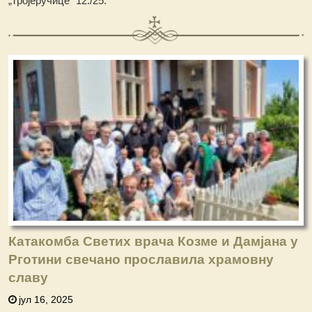
„Тројеручице“ 12./25.
Катакомба Светих врача Козме и Дамјана у
Рготини свечано прославила храмовну
славу
јул 16, 2025