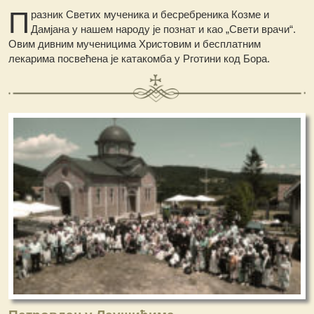
П
разник Светих мученика и бесребреника Козме и
Дамјана у нашем народу је познат и као „Свети врачи“.
Овим дивним мученицима Христовим и бесплатним
лекарима посвећена је катакомба у Рготини код Бора.