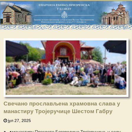
Свечано прослављена храмовна слава у
манастиру Тројеручице Шестом Габру
јул 27, 2025
манастиру Пресвете Богородице Тројеручице, у селу