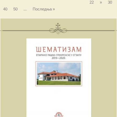
22
»
30
40
50
...
Последња »