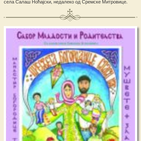
села Салаш Ноћајски, недалеко од Сремске Митровице.