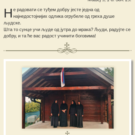
Н
е радовати се туђем добру јесте једна од
најнедостојнијих одлика огрубеле од греха душе
људске.
Шта то сунце учи људе од јутра до мрака? Људи, радујте се
добру, и та ће вас радост учинити боговима!