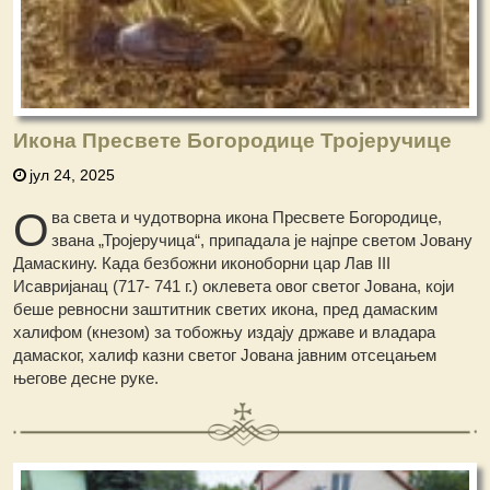
Икона Пресвете Богородице Тројеручице
јул 24, 2025
О
ва света и чудотворна икона Пресвете Богородице,
звана „Тројеручица“, припадала је најпре светом Јовану
Дамаскину. Када безбожни иконоборни цар Лав III
Исавријанац (717- 741 г.) оклевета овог светог Јована, који
беше ревносни заштитник светих икона, пред дамаским
халифом (кнезом) за тобожњу издају државе и владара
дамаског, халиф казни светог Јована јавним отсецањем
његове десне руке.