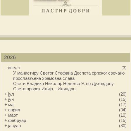
2026
–
август
(3)
У манастиру Светог Стефана Деспота српског свечано
прослављена храмовна слава
Свети Владика Николај: Недеља 9. по Духовдану
Свети пророк Илија – Илиндан
+
јул
(20)
+
јун
(15)
+
мај
(17)
+
април
(34)
+
март
(10)
+
фебруар
(15)
+
јануар
(30)