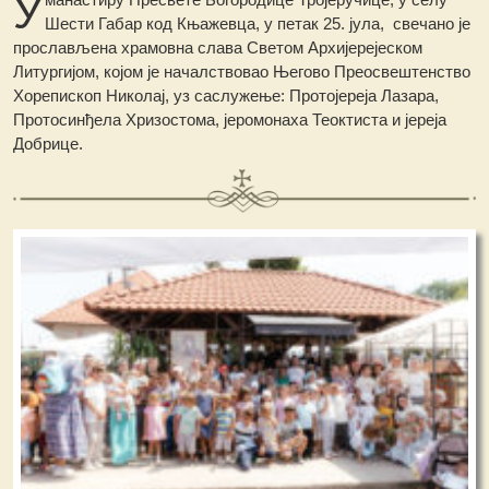
У
Шести Габар код Књажевца, у петак 25. јула, свечано је
прослављена храмовна слава Светом Архијерејеском
Литургијом, којом је началствовао Његово Преосвештенство
Хорепископ Николај, уз саслужење: Протојереја Лазара,
Протосинђела Хризостома, јеромонаха Теоктиста и јереја
Добрице.