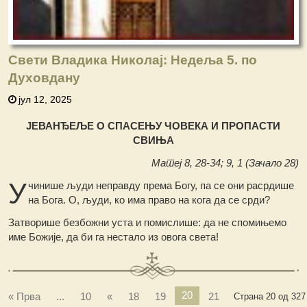
Свети Владика Николај: Недеља 5. по
Духовдану
јул 12, 2025
ЈЕВАНЂЕЉЕ О СПАСЕЊУ ЧОВЕКА И ПРОПАСТИ
СВИЊА
Матеј 8, 28-34; 9, 1 (Зачало 28)
У
чинише људи неправду према Богу, па се они расрдише
на Бога. О, људи, ко има право на кога да се срди?
Затворише безбожни уста и помислише: да не спомињемо
име Божије, да би га нестало из овога света!
20
« Прва
...
10
«
18
19
21
Страна 20 од 327