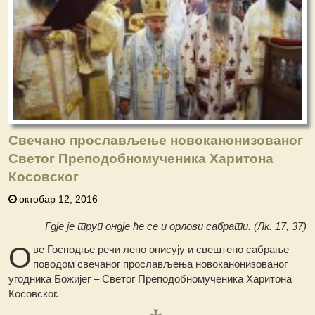
Свечано прослављење новоканонизованог
Светог Преподобномученика Харитона
Косовског
октобар 12, 2016
Гдје је труп ондје ће се и орлови сабрати. (Лк. 17, 37)
О
ве Господње речи лепо описују и свештено сабрање
поводом свечаног прослављења новоканонизованог
угодника Божијег – Светог Преподобномученика Харитона
Косовског.