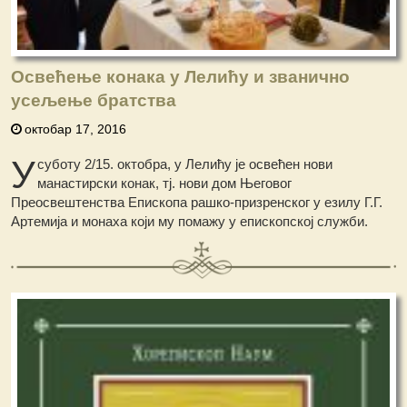
Освећење конака у Лелићу и званично
усељење братства
октобар 17, 2016
У
суботу 2/15. октобра, у Лелићу је освећен нови
манастирски конак, тј. нови дом Његовог
Преосвештенства Епископа рашко-призренског у езилу Г.Г.
Артемија и монаха који му помажу у епископској служби.