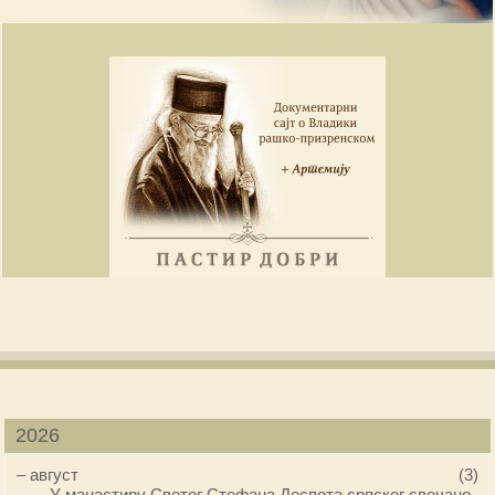
2026
–
август
(3)
У манастиру Светог Стефана Деспота српског свечано