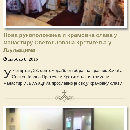
Нова рукоположења и храмовна слава у
манастиру Светог Јована Крститеља у
Љуљацима
октобар 8, 2016
У
четвртак, 23. септембра/6. октобра, на празник Зачећа
Светог Јована Претече и Крститеља, истоимени
манастир у Љуљацима прославио је своју храмовну славу.