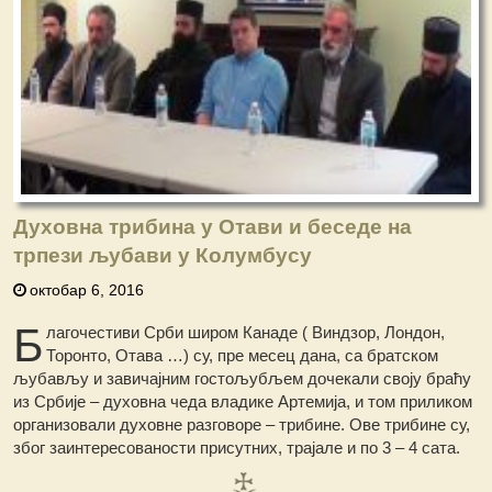
Духовна трибина у Отави и беседе на
трпези љубави у Колумбусу
октобар 6, 2016
Б
лагочестиви Срби широм Канаде ( Виндзор, Лондон,
Торонто, Отава …) су, пре месец дана, са братском
љубављу и завичајним гостољубљем дочекали своју браћу
из Србије – духовна чеда владике Артемија, и том приликом
организовали духовне разговоре – трибине. Ове трибине су,
због заинтересованости присутних, трајале и по 3 – 4 сата.