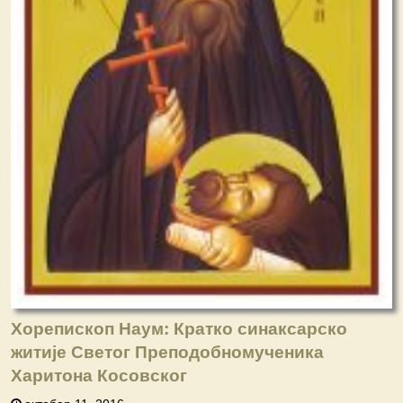
Хорепископ Наум: Кратко синаксарско
житије Светог Преподобномученика
Харитона Косовског