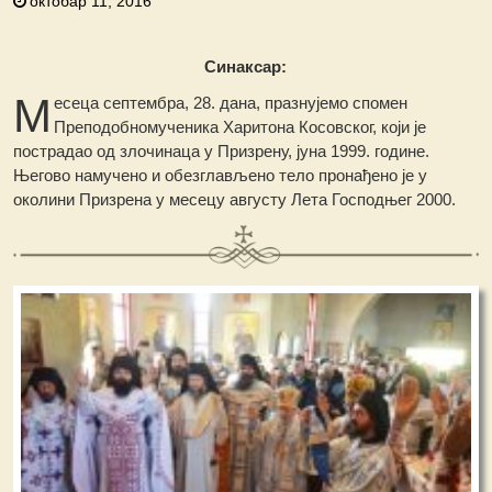
октобар 11, 2016
Синаксар:
М
есеца септембра, 28. дана, празнујемо спомен
Преподобномученика Харитона Косовског, који је
пострадао од злочинаца у Призрену, јуна 1999. године.
Његово намучено и обезглављено тело пронађено је у
околини Призрена у месецу августу Лета Господњег 2000.