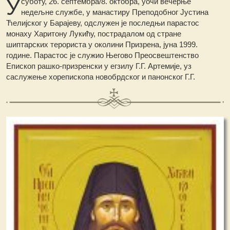
У
суботу, 26. септембра/8. октобра, уочи вечерње
недељне службе, у манастиру Преподобног Јустина
Ћелијског у Барајеву, одслужен је последњи парастос
монаху Харитону Лукићу, пострадалом од стране
шиптарских терориста у околини Призрена, јуна 1999.
године. Парастос је служио Његово Преосвештенство
Епископ рашко-призренски у егзилу Г.Г. Артемије, уз
саслужење хорепископа новобрдског и панонског Г.Г.