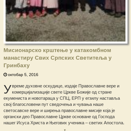
Мисионарско крштење у катакомбном
манастиру Свих Српских Светитеља у
Гринбаху
октобар 5, 2016
У
време духовне оскудице, издаје Православне вере и
комерцијализације свете Цркве Божије од стране
екумениста и новотараца у СПЦ, ЕРП у егзилу наставља
свој благословени пут сведочења и чувања наше
светосавске вере и ширења православне мисије која је
органски део Православне Цркве основане од Господа
нашег Исуса Христа и Његових ученика – светих Апостола.