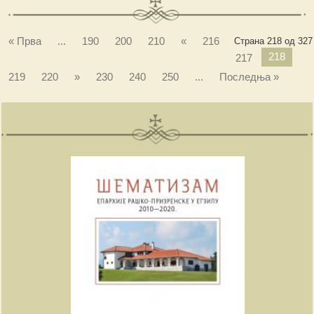
« Прва
...
190
200
210
«
216
Страна 218 од 327
218
217
219
220
»
230
240
250
...
Последња »