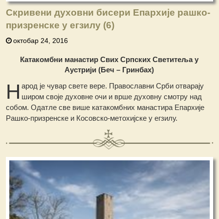
Скривени духовни бисери Епархије рашко-
призренске у егзилу (6)
октобар 24, 2016
Катакомбни манастир Свих Српских Светитеља у
Аустрији (Беч – Гринбах)
Н
арод је чувар свете вере. Православни Срби отварају
широм своје духовне очи и врше духовну смотру над
собом. Одатле све више катакомбних манастира Епархије
Рашко-призренске и Косовско-метохијске у егзилу.