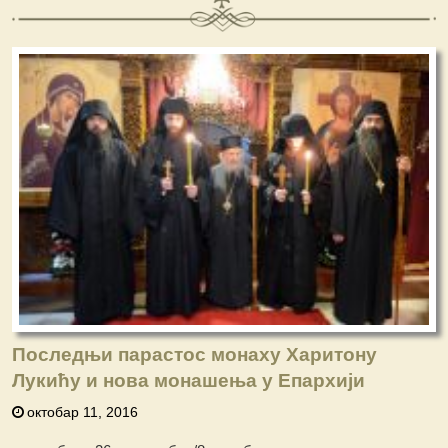
Последњи парастос монаху Харитону
Лукићу и нова монашења у Епархији
октобар 11, 2016