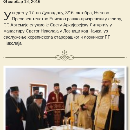
октобар 18, 2016
У
недељу 17. по Духовдану, 3/16. октобра, Његово
Преосвештенство Епископ рашко-призренски у егзилу,
Г.Г. Артемије служио је Свету Архијерејску Литургију у
манастиру Светог Николаја у Лозници код Чачка, уз
саслужење хорепископа старорашког и лозничког Г.Г.
Николаја