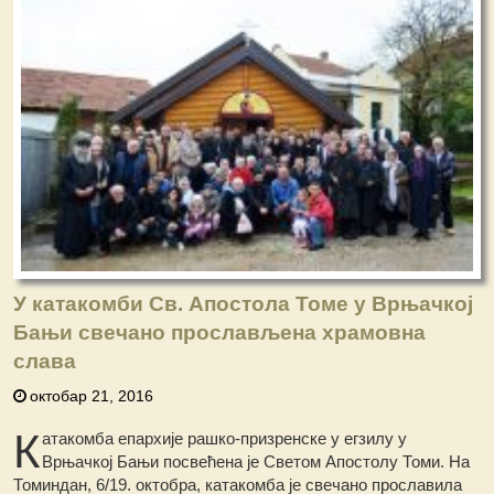
У катакомби Св. Апостола Томе у Врњачкој
Бањи свечано прослављена храмовна
слава
октобар 21, 2016
К
атакомба епархије рашко-призренске у егзилу у
Врњачкој Бањи посвећена је Светом Апостолу Томи. На
Томиндан, 6/19. октобра, катакомба је свечано прославила