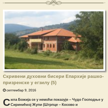
Скривени духовни бисери Епархије рашко-
призренске у егзилу (5)
септембар 9, 2016
С
ила Божија се у немоћи показује – Чудо Господње у
Сиринићкој Жупи (Штрпце – Косово и