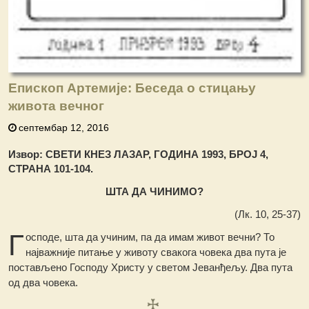
Епископ Артемије: Беседа о стицању
живота вечног
септембар 12, 2016
Извор: СВЕТИ КНЕЗ ЛАЗАР, ГОДИНА 1993, БРОЈ 4,
СТРАНА 101-104.
ШТА ДА ЧИНИМО?
(Лк. 10, 25-37)
Г
осподе, шта да учиним, па да имам живот вечни? То
најважније питање у животу свакога човека два пута је
постављено Господу Христу у светом Јеванђељу. Два пута
од два човека.