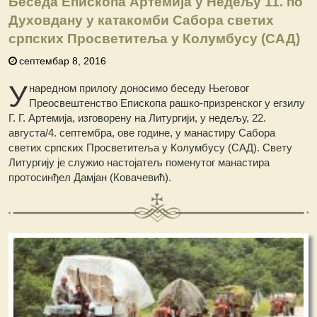
Беседа Епископа Артемија у Недељу 11. по
Духовдану у катакомби Сабора светих
српских Просветитеља у Колумбусу (САД)
септембар 8, 2016
У
наредном прилогу доносимо беседу Његовог
Преосвештенство Епископа рашко-призренског у егзилу
Г. Г. Артемија, изговорену на Литургији, у недељу, 22.
августа/4. септембра, ове године, у манастиру Сабора
светих српских Просветитеља у Колумбусу (САД). Свету
Литургију је служио настојатељ поменутог манастира
протосинђел Дамјан (Ковачевић).