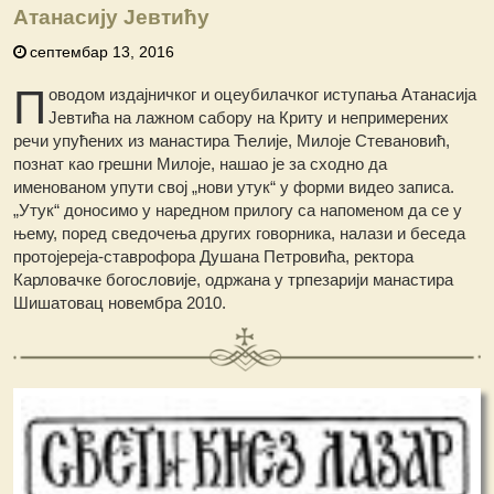
Атанасију Јевтићу
септембар 13, 2016
П
оводом издајничког и оцеубилачког иступања Атанасија
Јевтића на лажном сабору на Криту и непримерених
речи упућених из манастира Ћелије, Милоје Стевановић,
познат као грешни Милоје, нашао је за сходно да
именованом упути свој „нови утук“ у форми видео записа.
„Утук“ доносимо у наредном прилогу са напоменом да се у
њему, поред сведочења других говорника, налази и беседа
протојереја-ставрофора Душана Петровића, ректора
Карловачке богословије, одржана у трпезарији манастира
Шишатовац новембра 2010.