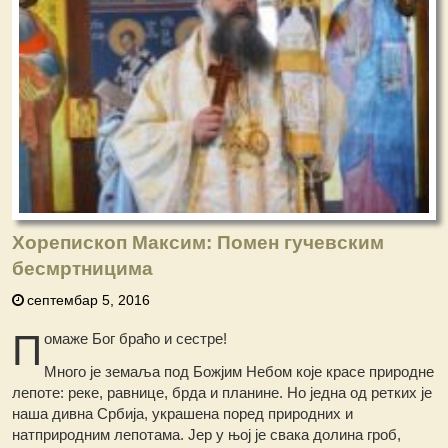
Хорепископ Максим: Помен гучевским
бесмртницима
септембар 5, 2016
П
омаже Бог браћо и сестре!
Много је земаља под Божјим Небом које красе природне
лепоте: реке, равнице, брда и планине. Но једна од ретких је
наша дивна Србија, украшена поред природних и
натприродним лепотама. Јер у њој је свака долина гроб,