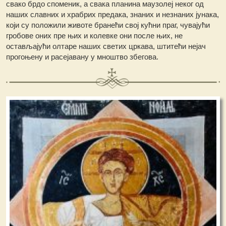
свако брдо споменик, а свака планина маузолеј неког од
наших славних и храбрих предака, знаних и незнаних јунака,
који су положили животе бранећи свој кућни праг, чувајући
гробове оних пре њих и колевке они после њих, не
остављајући олтаре наших светих цркава, штитећи нејач
прогоњену и расејавану у мноштво збегова.