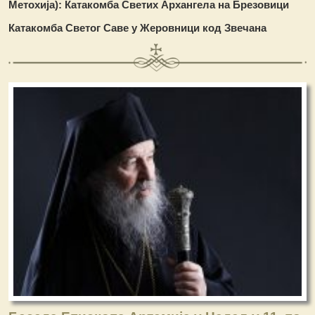
Метохија)
:
Катакомба Светих Архангела на Брезовици
Катакомба Светог Саве у Жеровници код Звечана