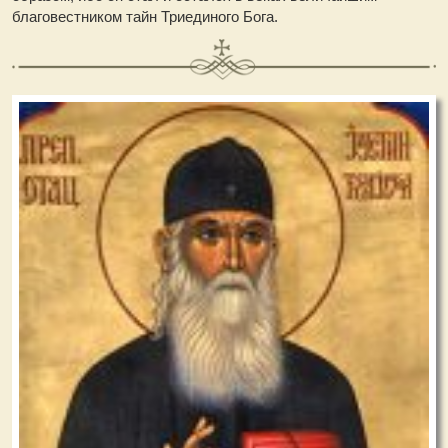
благовестником тайн Триединого Бога.