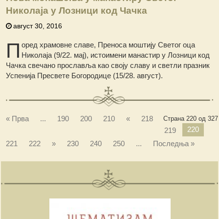
Николаја у Лозници код Чачка
август 30, 2016
П
оред храмовне славе, Преноса моштију Светог оца
Николаја (9/22. мај), истоимени манастир у Лозници код
Чачка свечано прославља као своју славу и светли празник
Успенија Пресвете Богородице (15/28. август).
« Прва
...
190
200
210
«
218
Страна 220 од 327
220
219
221
222
»
230
240
250
...
Последња »