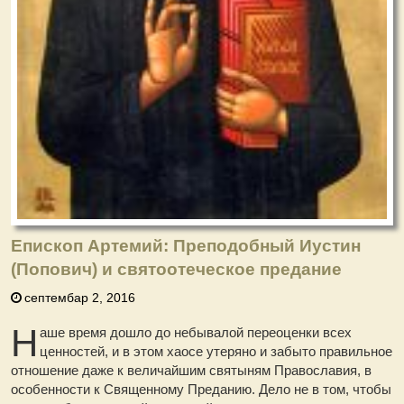
Епископ Артемий: Преподобный Иустин
(Попович) и святоотеческое предание
септембар 2, 2016
Н
аше время дошло до небывалой переоценки всех
ценностей, и в этом хаосе утеряно и забыто правильное
отношение даже к величайшим святыням Православия, в
особенности к Священному Преданию. Дело не в том, чтобы