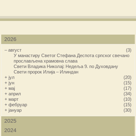
2026
–
август
(3)
У манастиру Светог Стефана Деспота српског свечано
прослављена храмовна слава
Свети Владика Николај: Недеља 9. по Духовдану
Свети пророк Илија – Илиндан
+
јул
(20)
+
јун
(15)
+
мај
(17)
+
април
(34)
+
март
(10)
+
фебруар
(15)
+
јануар
(30)
2025
2024