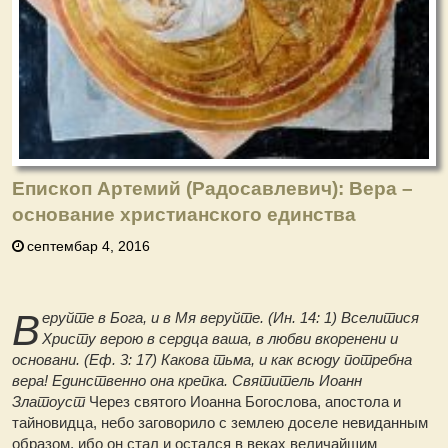
Епископ Артемий (Радосавлевич): Вера –
основание христианского единства
септембар 4, 2016
В
еруйте в Бога, и в Мя веруйте.
(Ин. 14: 1) Вселитися
Хри
c
ту верою в сердца ваша, в любви вкоренени и
основани.
(Еф. 3: 17) Какова тьма, и как всюду потребна
вера! Единственно она крепка.
Святитель Иоанн
Златоу
ст
Через святого Иоанна Богослова, апостола и
тайновидца, небо заговорило с землею доселе невиданным
образом, ибо он стал и остался в веках величайшим