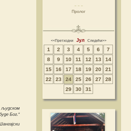
Пролог
Јул
<<Претходни
Следећи>>
1
2
3
4
5
6
7
8
9
10
11
12
13
14
15
16
17
18
19
20
21
22
23
24
25
26
27
28
29
30
31
ом људском
буде Бог.“
Шангајски