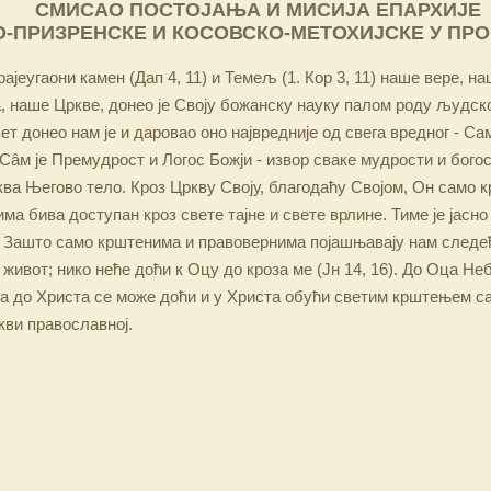
СМИСАО ПОСТОЈАЊА И МИСИЈА ЕПАРХИЈЕ
-ПРИЗРЕНСКЕ И КОСОВСКО-МЕТОХИЈСКЕ У ПР
ајеугаони камен (Дап 4, 11) и Темељ (1. Кор 3, 11) наше вере, н
 наше Цркве, донео је Своју божанску науку палом роду људско
ет донео нам је и даровао оно највредније од свега вредног - Са
Сâм је Премудрост и Логос Божји - извор сваке мудрости и бого
ква Његово тело. Кроз Цркву Своју, благодаћу Својом, Он само 
а бива доступан кроз свете тајне и свете врлине. Тиме је јасно
 Зашто само крштенима и правовернима појашњавају нам следећ
 живот; нико неће доћи к Оцу до кроза ме (Јн 14, 16). До Оца Не
 а до Христа се може доћи и у Христа обући светим крштењем с
кви православној.