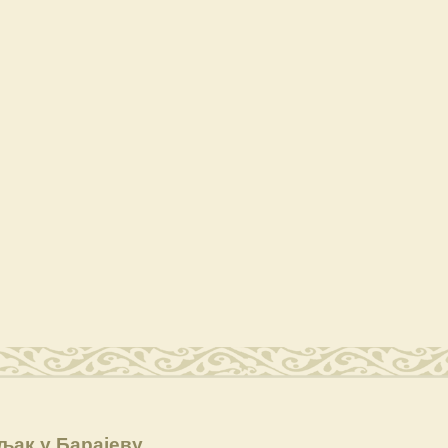
љак у Барајеву