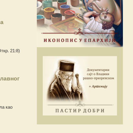
на
ткр. 21:8)
лавног
ла као