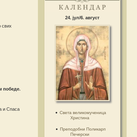
24. јул/6. август
р свих
м победе.
а и Спаса
Света великомученица
Христина
Преподобни Поликарп
Печерски