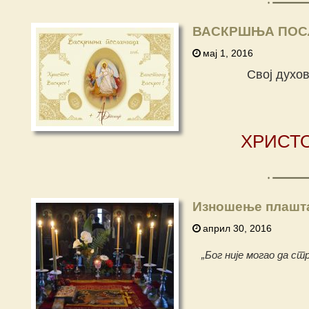
ВАСКРШЊА ПОСЛ
мај 1, 2016
Свој духо
ХРИСТО
Изношење плашт
април 30, 2016
„Бог није могао да ст