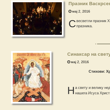
Празник Васкрсе
мај 2, 2016
С
весветли празник Х
празника.
Синаксар на свет
мај 2, 2016
Стихови: Хр
Н
а свету и велику не
нашега Исуса Христ