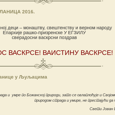
АНИЦА 2016.
вној деци – монаштву, свештенству и верном народу
Епархије рашко-призренске У ЕГЗИЛУ
сверадосни васкрсни поздрав
С ВАСКРСЕ! ВАИСТИНУ ВАСКРСЕ!
анице у Љуљацима
рада и умре по Божанској природи, зато се овлаплоћује и Свој
природом страда и умире, не престајући да 
Свети Јован 