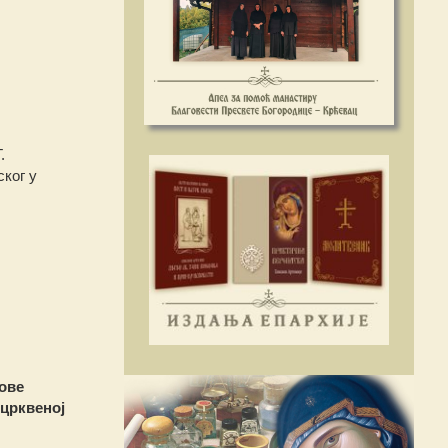
.
ског у
зове
црквеној