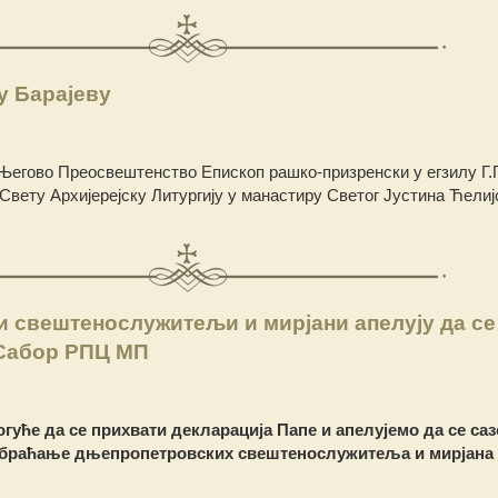
у Барајеву
Његово Преосвештенство Епископ рашко-призренски у егзилу Г.Г
Свету Архијерејску Литургију у манастиру Светог Јустина Ћелиј
 свештенослужитељи и мирјани апелују да се
Сабор РПЦ МП
огуће да се прихвати декларација Папе и апелујемо да се са
браћање дњепропетровских свештенослужитеља и мирјана 