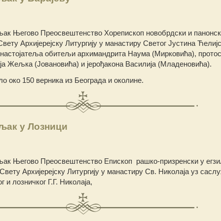
ак Његово Преосвештенство Хорепископ новобрдски и панонски
Свету Архијерејску Литургију у манастиру Светог Јустина Ћелијс
 настојатеља обитељи архимандрита Наума (Мирковића), прото
еја Жељка (Јовановића) и јерођакона Василија (Младеновића).
ло око 150 верника из Београда и околине.
љак у Лозници
љак Његово Преосвештенство Епископ рашко-призренски у егзил
 Свету Архијерејску Литургију у манастиру Св. Николаја уз сасл
 и лозничког Г.Г. Николаја,