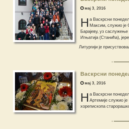
мај 3, 2016
Н
а Васкрсни понедељ
Максим, служио је 
Барајеву, уз саслужење
Игњатија (Станића), јер
Литургији је присуствова
Васкрсни понеде
мај 3, 2016
Н
а Васкрсни понеде
Артемије служио је
хорепископа старорашког