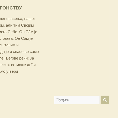
ОГОНСТВУ
ашег спасења, нашег
м, али тим Својим
мога Себе. Он Сâм је
словља; Он Сâм је
крштеним и
 да је и спасење само
е Његове речи: Ја
беског се може доћи
амо у вери