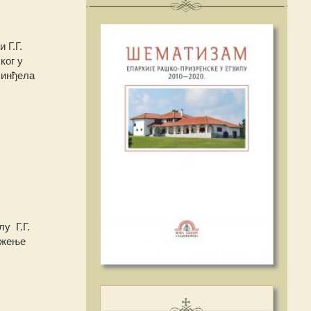
 Г.Г.
ког у
синђела
у Г.Г.
ужење