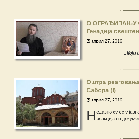
О ОГРАЂИВАЊУ О
Генадија свештен
април 27, 2016
„Који 
Оштра реаговања
Сабора (I)
април 27, 2016
Н
едавно су се у јавн
реакција на докуме