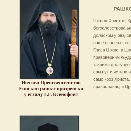
РАШКО
Господ Христос, Кр
богословствовања,
доласком у овај св
наше спасење; он 
Глава Цркве, а Цр
правоверним људим
таквима доступно.
сам пут и истина и
само кроз Христа,
Његово Преосвештенство
православној и Цр
Епископ рашко-призренски
у егзилу Г.Г. Ксенофонт