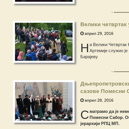
Велики четвртак 
април 29, 2016
Н
а Велики Четвртак 
Артемије служио је 
Барајеву
Дњепропетровски
сазове Помесни 
април 28, 2016
С
матрамо да је нем
Помесни Сабор.
О
јерархији РПЦ МП.