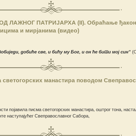
Д ЛАЖНОГ ПАТРИЈАРХА (II). Обраћање ђако
ицима и мирјанима (видео)
побиједи, добиће све, и бићу му Бог, и он ће бити мој син“
(О
 светогорских манастира поводом Свеправос
ости појавила писма светогорских манастира, оштрог тона, наста
нте наступајућег Свеправославног Сабора,