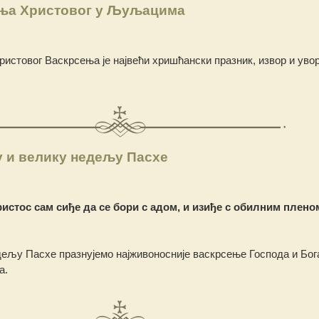
ња Христовог у Љуљацима
ристовог Васкрсења је највећи хришћански празник, извор и уво
у и велику недељу Пасхе
истос сам сиђе да се бори с адом, и изиђе с обилним плено
дељу Пасхе празнујемо најживоносније васкрсење Господа и Бог
а.