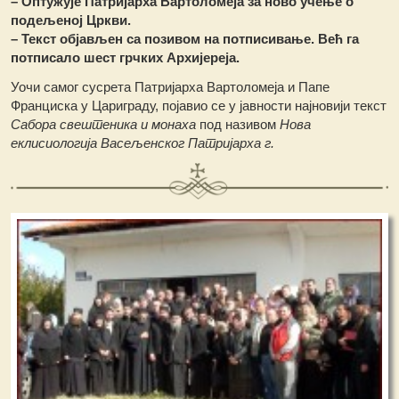
– Оптужује Патријарха Вартоломеја за ново учење о
подељеној Цркви.
– Текст објављен са позивом на потписивање. Већ га
потписало шест грчких Архијереја.
Уочи самог сусрета Патријарха Вартоломеја и Папе
Франциска у Цариграду, појавио се у јавности најновији текст
Сабора свештеника и монаха
под називом
Нова
еклисиологија Васељенског Патријарха г.