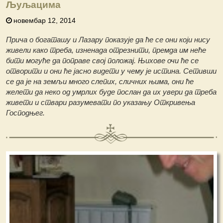
Љуљацима
новембар 12, 2014
Прича о богаташу и Лазару показује да ће се они који нису
живели како треба, изненада отрезнити, премда им неће
бити могуће да поправе свој положај. Њихове очи ће се
отворити и они ће јасно видети у чему је истина. Сетивши
се да је на земљи много слепих, сличних њима, они ће
желети да неко од умрлих буде послан да их увери да треба
живети и ствари разумевати по указању Откривења
Господњег.