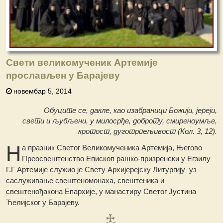
Свети великомученик Артемије
прослављен у Барајеву
новембар 5, 2014
Обуците се, дакле, као изабраници Божији, јереји,
свети и љубљени, у милосрђе, доброту, смиреноумље,
кротост, дуготрпељивост (Кол. 3, 12).
Н
а празник Светог Великомученика Артемија, Његово
Преосвештенство Епископ рашко-призренски у Егзилу
Г.Г Артемије служио је Свету Архијерејску Литургију уз
саслуживање свештеномонаха, свештеника и
свештенођакона Епархије, у манастиру Светог Јустина
Ћелијског у Барајеву.