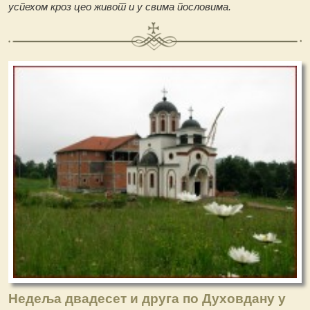
успехом кроз цео живот и у свима пословима.
Недеља двадесет и друга по Духовдану у