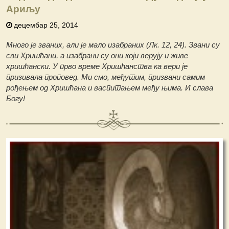
Ариљу
децембар 25, 2014
Много је званих, али је мало изабраних (Лк. 12, 24). Звани су
сви Хришћани, а изабрани су они који верују и живе
хришћански. У прво време Хришћанства ка вери је
призивала проповед. Ми смо, међутим, призвани самим
рођењем од Хришћана и васпитањем међу њима. И слава
Богу!