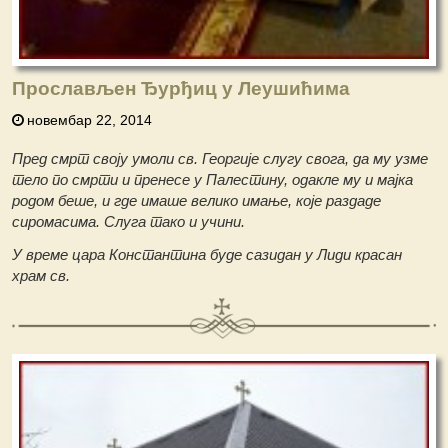
Прослављен Ђурђиц у Леушићима
новембар 22, 2014
Пред смрт своју умоли св. Георгије слугу свога, да му узме
тело по смрти и пренесе у Палестину, одакле му и мајка
родом беше, и где имаше велико имање, које раздаде
сиромасима. Слуга тако и учини.
У време цара Константина буде сазидан у Лиди красан
храм св.