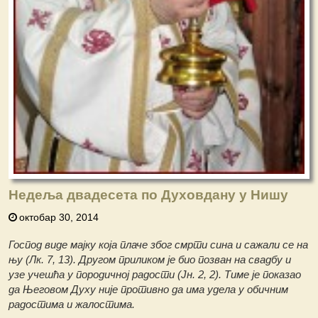
Недеља двадесета по Духовдану у Нишу
октобар 30, 2014
Господ виде мајку која плаче због смрти сина и сажали се на
њу (Лк. 7, 13). Другом приликом је био позван на свадбу и
узе учешћа у породичној радости (Јн. 2, 2). Тиме је показао
да Његовом Духу није противно да има удела у обичним
радостима и жалостима.