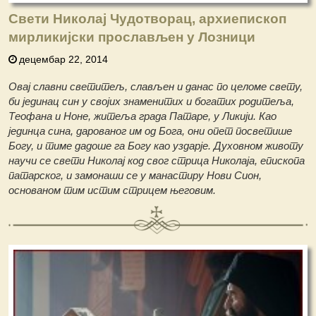
Свети Николај Чудотворац, архиепископ
мирликијски прослављен у Лозници
децембар 22, 2014
Овај славни светитељ, слављен и данас по целоме свету,
би јединац син у својих знаменитих и богатих родитеља,
Теофана и Ноне, житеља града Патаре, у Ликији. Као
јединца сина, дарованог им од Бога, они опет посветише
Богу, и тиме дадоше га Богу као уздарје. Духовном животу
научи се свети Николај код свог стрица Николаја, епископа
патарског, и замонаши се у манастиру Нови Сион,
основаном тим истим стрицем његовим.