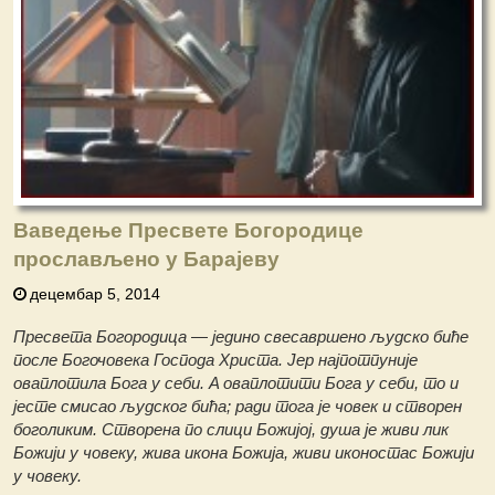
Ваведење Пресвете Богородице
прослављено у Барајеву
децембар 5, 2014
Пресвета Богородица — једино свесавршено људско биће
после Богочовека Господа Христа. Јер најпотпуније
оваплотила Бога у себи. Α оваплотити Бога у себи, то и
јесте смисао људског бића; ради тога је човек и створен
боголиким. Створена по слици Божијој, душа је живи лик
Божији у човеку, жива икона Божија, живи иконостас Божији
у човеку.