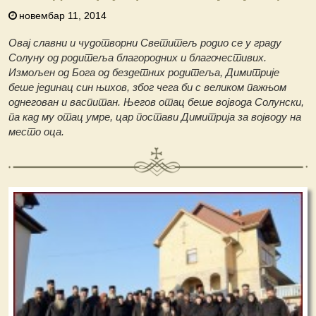
новембар 11, 2014
Овај славни и чудотворни Светитељ родио се у граду
Солуну од родитеља благородних и благочестивих.
Измољен од Бога од бездетних родитеља, Димитрије
беше јединац син њихов, због чега би с великом пажњом
однегован и васпитан. Његов отац беше војвода Солунски,
па кад му отац умре, цар постави Димитрија за војводу на
место оца.