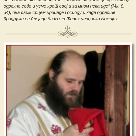
одрекне себе и узме крст свој и за мном нека иде“ (Мк. 8,
34), она свим срцем припаде Господу и када одрасте
придружи се плејади благочестивих угодника Божијих.