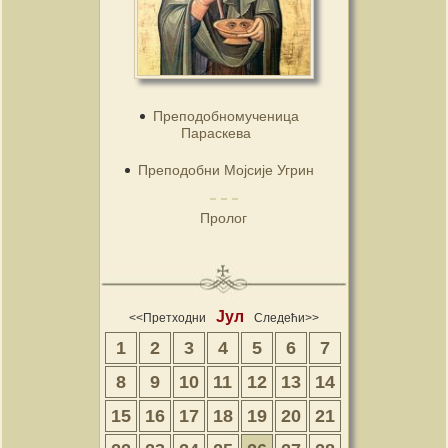
Преподобномученица
Параскева
Преподобни Мојсије Угрин
Пролог
Јул
<<Претходни
Следећи>>
1
2
3
4
5
6
7
8
9
10
11
12
13
14
15
16
17
18
19
20
21