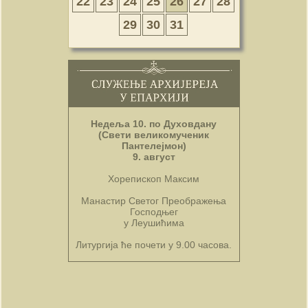
22
23
24
25
26
27
28
29
30
31
Недеља 10. по Духовдану
(Свети великомученик
Пантелејмон)
9. август
Хорепископ Максим
Манастир Светог Преображења
Господњег
у Леушићима
Литургија ће почети у 9.00 часова.