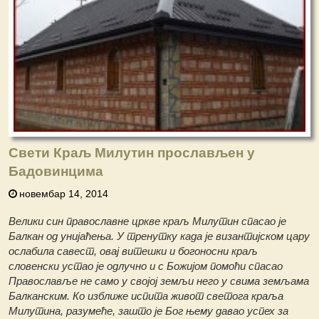
Свети Краљ Милутин прослављен у
Бадовинцима
новембар 14, 2014
Велики син православне цркве краљ Милутин спасао је
Балкан од унијаћења. У тренутку када је византијском цару
ослабила савест, овај витешки и богоносни краљ
словенски устао је одлучно и с Божијом помоћи спасао
Православље не само у својој земљи него у свима земљама
Балканским. Ко изближе испита живот светога краља
Милутина, разумеће, зашто је Бог њему давао успех за