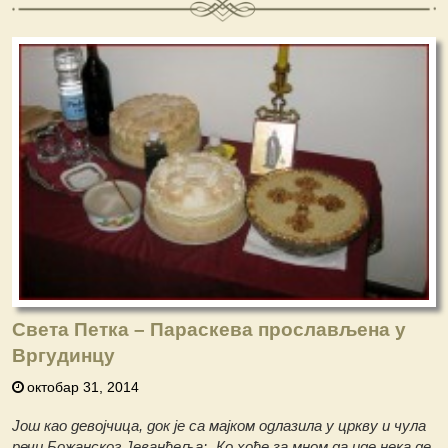
Света Петка – Параскева прослављена у
Вргудинцу
октобар 31, 2014
Још као девојчица, док је са мајком одлазила у цркву и чула
речи Божанског Јеванђеља: „Ко хоће за мном да иде нека де