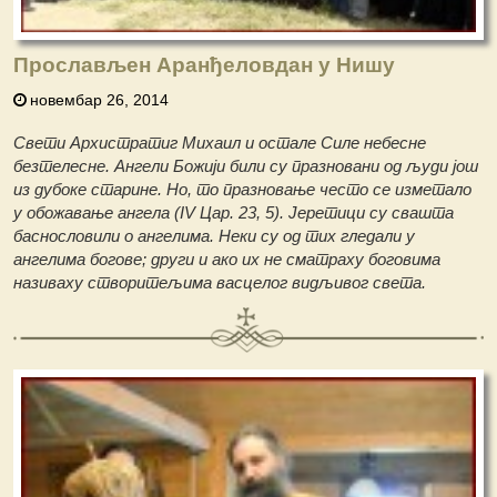
Прослављен Аранђеловдан у Нишу
новембар 26, 2014
Свeти Архистратиг Михаил и остале Силе небесне
безтелесне. Ангели Божији били су празновани од људи још
из дубоке старине. Но, то празновање често се изметало
у обожавање ангела (IV Цар. 23, 5). Јеретици су свашта
баснословили о ангелима. Неки су од тих гледали у
ангелима богове; други и ако их не сматраху боговима
називаху створитељима васцелог видљивог света.