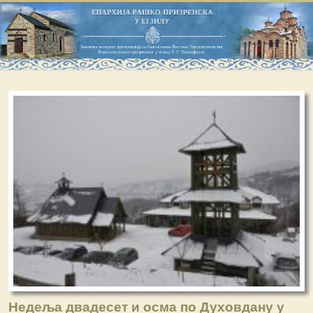
Недеља двадесет и осма по Духовдану у