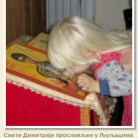
Свети Димитрије прослављен у Љуљацима