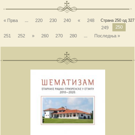
« Прва
...
220
230
240
«
248
Страна 250 од 327
250
249
251
252
»
260
270
280
...
Последња »