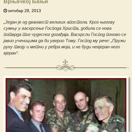
Врњачкој Бањи
октобар 28, 2013
„Један је од дванаест великих апостола. Кроз његову
сумњу у васкрсење Господа Христа, добила се нова
потврда тог чудесног догађаја. Васкрсли Господ поново се
јавио ученицима да би уверио Тому. Господ му рече: „Пружи
руку твоју и метни у ребра моја, и не буди невјеран него
вјеран“.