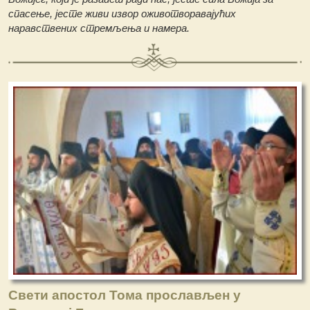
спасење, јесте живи извор оживотворавајућих
наравствених стремљења и намера.
Свети апостол Тома прослављен у