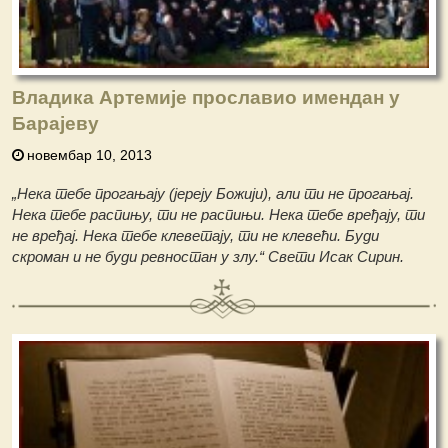
Владика Артемије прославио имендан у
Барајеву
новембар 10, 2013
„Нека тебе прогањају (јереју Божији), али ти не прогањај.
Нека тебе распињу, ти не распињи. Нека тебе вређају, ти
не вређај. Нека тебе клеветају, ти не клевећи. Буди
скроман и не буди ревностан у злу.“ Свети Исак Сирин.