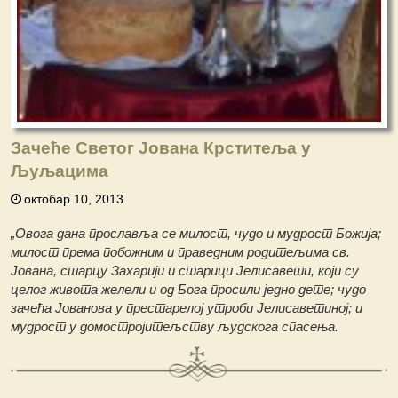
Зачеће Светог Јована Крститеља у
Љуљацима
октобар 10, 2013
„Овога дана прославља се милост, чудо и мудрост Божија;
милост према побожним и праведним родитељима св.
Јована, старцу Захарији и старици Јелисавети, који су
целог живота желели и од Бога просили једно дете; чудо
зачећа Јованова у престарелој утроби Јелисаветиној; и
мудрост у домостројитељству људскога спасења.