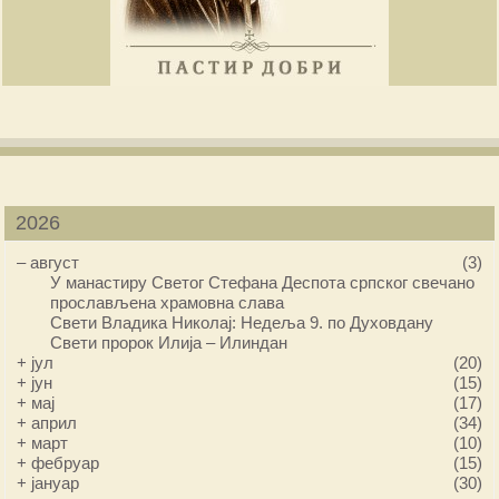
2026
–
август
(3)
У манастиру Светог Стефана Деспота српског свечано
прослављена храмовна слава
Свети Владика Николај: Недеља 9. по Духовдану
Свети пророк Илија – Илиндан
+
јул
(20)
+
јун
(15)
+
мај
(17)
+
април
(34)
+
март
(10)
+
фебруар
(15)
+
јануар
(30)