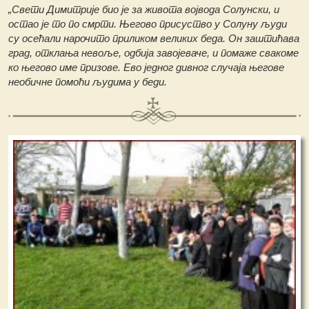
„Свети Димитрије био је за живота војвода Солунски, и
остао је то по смрти. Његово присуство у Солуну људи
су осећали нарочито приликом великих беда. Он заштићава
град, отклања невоље, одбија завојеваче, и помаже свакоме
ко његово име призове. Ево једног дивног случаја његове
необичне помоћи људима у беди.