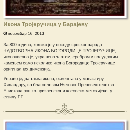
Икона Тројеручица у Барајеву
новембар 16, 2013
За 800 година, колико је у поседу српског народа
ЧУДОТВОРНА ИКОНА БОГОРОДИЦЕ ТРОЈЕРУЧИЦЕ,
иконописано је, украшено златом, сребром и полудрагим
камењем само неколико икона Богородице Тројеручице
оригиналних димензија.
Управо једна таква икона, освештана у манастиру
Хиландару, са благословом Његовог Преосвештенства
Епископа рашко-призренског и косовско-метохијског у
егзилу Г.Г.