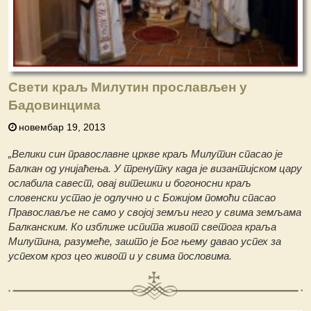
Свети краљ Милутин прослављен у
Бадовинцима
новембар 19, 2013
„Велики син православне цркве краљ Милутин спасао је
Балкан од унијаћења. У тренутку када је византијском цару
ослабила савест, овај витешки и богоносни краљ
словенски устао је одлучно и с Божијом помоћи спасао
Православље не само у својој земљи него у свима земљама
Балканским. Ко изближе испита живот светога краља
Милутина, разумеће, зашто је Бог њему давао успех за
успехом кроз цео живот и у свима пословима.