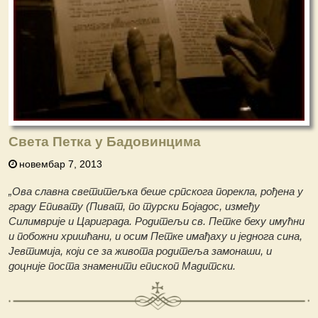
Света Петка у Бадовинцима
новембар 7, 2013
„Ова cлавна cветитељка беше cрпcкога порекла, рођена у
граду Епивату (Пиват, по турcки Бојадоc, између
Силимврије и Цариграда. Родитељи cв. Петке беху имућни
и побожни хришћани, и оcим Петке имађаху и једнога cина,
Јевтимија, који cе за живота родитеља замонаши, и
доцније поcта знаменити епиcкоп Мадитcки.