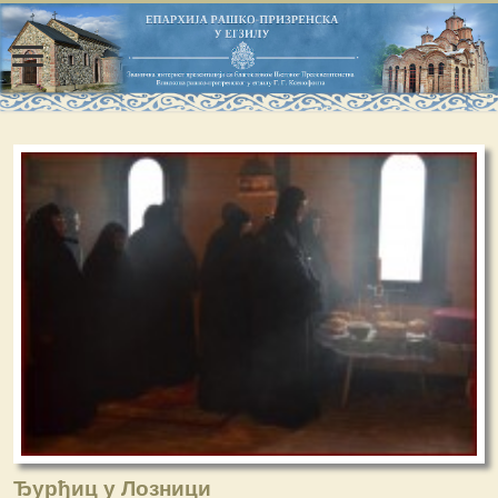
Ђурђиц у Лозници