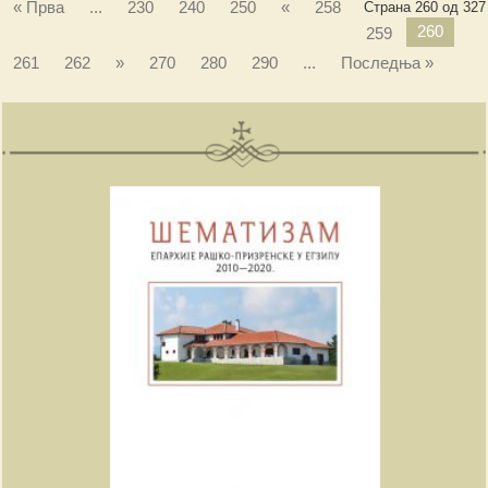
« Прва
...
230
240
250
«
258
Страна 260 од 327
260
259
261
262
»
270
280
290
...
Последња »