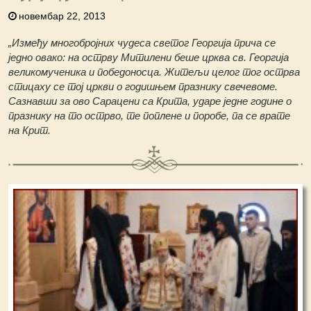
новембар 22, 2013
„Између многобројних чудеса светог Георгија прича се
једно овако: на острву Митилени беше црква св. Георгија
великомученика и победоносца. Житељи целог тог острва
стицаху се тој цркви о годишњем празнику свечевоме.
Сазнавши за ово Сарацени са Крита, ударе једне године о
празнику на то острво, те поплене и поробе, па се врате
на Крит.