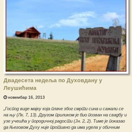
Двадесета недеља по Духовдану у
Леушићима
новембар 16, 2013
„Господ виде мајку која плаче због смрти сина и сажали се
на њу (Лк. 7, 13). Другом приликом је био позван на свадбу и
узе учешћа у породичној радости (Јн. 2, 2). Тиме је показао
да Његовом Духу није противно да има удела у обичним