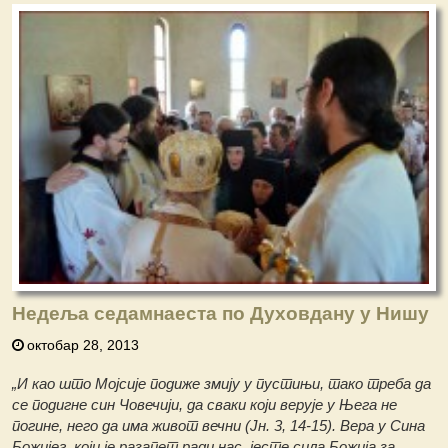
Недеља седамнаеста по Духовдану у Нишу
октобар 28, 2013
„И као штo Мојсије подиже змију у пустињи, тако треба да
се подигне син Човечији, да сваки који верује у Њега не
погине, него да има живот вечни (Јн. 3, 14-15). Вера у Сина
Божијег, који је разапет ради нас, јесте сила Божија за