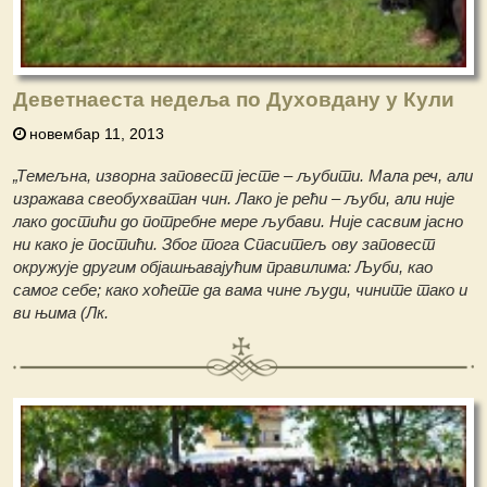
Деветнаеста недеља по Духовдану у Кули
новембар 11, 2013
„Темељна, изворна заповест јесте – љубити. Мала реч, али
изражава свеобухватан чин. Лако је рећи – љуби, али није
лако достићи до потребне мере љубави. Није сасвим јасно
ни како је постићи. Због тога Спаситељ ову заповест
окружује другим објашњавајућим правилима: Љуби, као
самог себе; како хоћете да вама чине људи, чините тако и
ви њима (Лк.