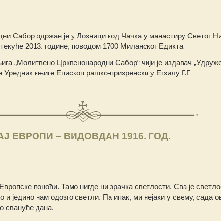
ни Сабор одржан је у Лозници код Чачка у манастиру Светог Ни
а текуће 2013. године, поводом 1700 Миланског Едикта.
њига „Молитвено Црквенонародни Сабор“ чији је издавач „Удруж
је Уредник књиге Епископ рашко-призренски у Егзилу Г.Г
Ј ЕВРОПИ – ВИДОВДАН 1916. ГОД.
Европске поноћи. Тамо нигде ни зрачка светлости. Сва је светло
 и једино нам одозго светли. Па ипак, ми нејаки у свему, сада ов
ро свануће дана.