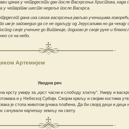
ави црква у четрдесети дан после Васкрсења Христова, када с
ада у четвртак шесте недеље после Васкрса.
етрдесет дана иза свога васкрсења јављао ученицима говорећи
 им је заповедио да се не одаљују од Јерусалима но да чекају
оспод своје ученике до Витаније, подигао је своје руке и благос
нео се на небо.
диком Артемијем
Уводна реч
а крсту умиру за „крст часни и слободу златну“. Умиру и васкрс
отомака и у Небеској Србији. Својом крвљу и својим костима ут
вака је стопа животом јунака плаћена. Да би својој деци и деци
х сачували најлепшу земљу на свету.