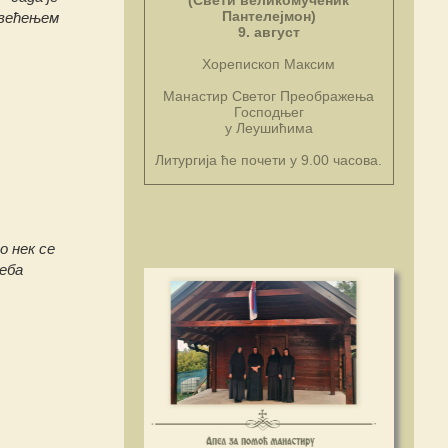
(Свети великомученик
Пантелејмон)
свећењем
9. август
Хорепископ Максим
Манастир Светог Преображења
Господњег
у Леушићима
Литургија ће почети у 9.00 часова.
о нек се
реба