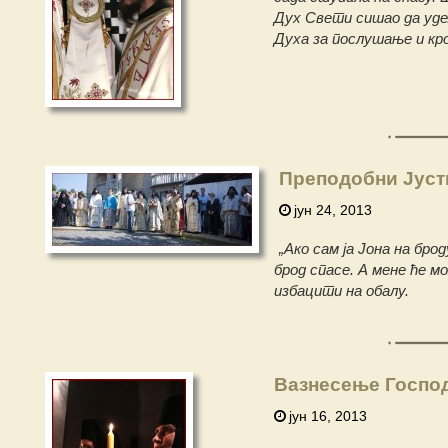
Дух Свети сишао да уде
Духа за послушање и кр
Преподобни Јуст
јун 24, 2013
„Ако сам ја Јона на бро
брод спасе. А мене ће м
избацити на обалу.
Вазнесење Госпо
јун 16, 2013