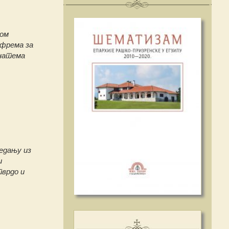
вом
ефрема за
анатема
едању из
и
тврдо и