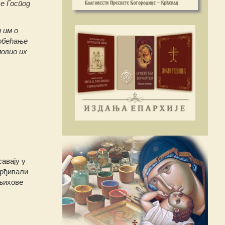
е Господ
 им о
 обећање
ловио их
авају у
врђивали
 њихове