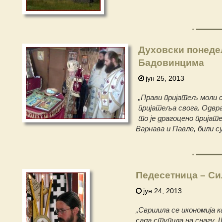
Духовски понеде
Бадовинцима
јун 25, 2013
„Прави пријатељ моли с
пријатеља свога. Одвр
то је драгоцено прија
Варнава и Павле, били с
Педесетница – Си
јун 24, 2013
„Свршила се икономија к
сада ступила на снагу. 