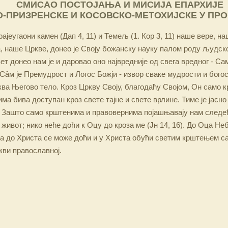
СМИСАО ПОСТОЈАЊА И МИСИЈА ЕПАРХИЈЕ
-ПРИЗРЕНСКЕ И КОСОВСКО-МЕТОХИЈСКЕ У ПР
ајеугаони камен (Дап 4, 11) и Темељ (1. Кор 3, 11) наше вере, н
 наше Цркве, донео је Своју божанску науку палом роду људско
ет донео нам је и даровао оно највредније од свега вредног - Са
Сâм је Премудрост и Логос Божји - извор сваке мудрости и бого
ква Његово тело. Кроз Цркву Своју, благодаћу Својом, Он само 
а бива доступан кроз свете тајне и свете врлине. Тиме је јасно
 Зашто само крштенима и правовернима појашњавају нам следећ
 живот; нико неће доћи к Оцу до кроза ме (Јн 14, 16). До Оца Не
 а до Христа се може доћи и у Христа обући светим крштењем с
кви православној.