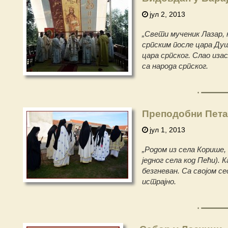
јул 2, 2013
„Свети мученик Лазар, 
српским после цара Душ
цара српског. Слао иза
са народа српског.
Преподобни Пет
јул 1, 2013
„Родом из села Корише,
једног села код Пећи). 
безгневан. Са својом с
истрајно.