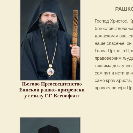
РАШКО
Господ Христос, Кр
богословствовања,
доласком у овај св
наше спасење; он 
Глава Цркве, а Цр
правоверним људим
таквима доступно.
сам пут и истина и
само кроз Христа,
Његово Преосвештенство
православној и Цр
Епископ рашко-призренски
у егзилу Г.Г. Ксенофонт