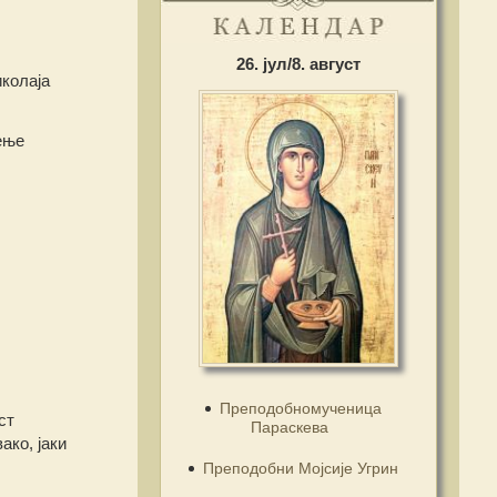
26. јул/8. август
колаја
ење
Преподобномученица
ст
Параскева
ако, јаки
Преподобни Мојсије Угрин