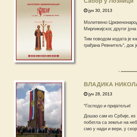
Сабор у Лозници
јун 30, 2013
Молитвено Црквенонарод
Мирликијског, другог јун
Тим поводом издата је к
грађана Ревнитељ“, док 
ВЛАДИКА НИКОЛА
јун 28, 2013
“Господо и пријатељи!
Дошао сам из Србије, из 
побегла са земље на небо
смо у нади и вери, у ско