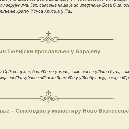
ли верујућима. Јер, спасење наше је по предзнању Бога Оца, о
опљење крвљу Исуса Христа (I Пт.
ин Ћелијски прослављен у Барајеву
ду Српске цркве, баците ме у море, само нек се утиша бура, сам
ожда гостољубиви кит неки примити у утробу своју, и кад зат
дње – Спасовдан у манастиру Ново Вазнесење