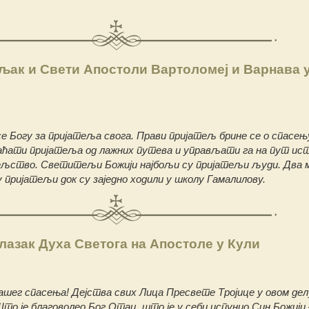
љак и Свети Апостоли Вартоломеј и Варнава 
е Богу за пријатеља свога. Прави пријатељ брине сe o спасењ
аћати пријатеља од лажних путева и управљати га на пут ис
тељство. Светитељи Божији најбољи су пријатељи људи. Два 
у пријатељи док су заједно ходили у школу Гамалилову.
лазак Духа Светога на Апостоле у Кули
ашег спасења! Дејства свих Лица Пресвете Тројице у овом дел
Што је благоволео Бог Отац, што је у себи испунио Син Божији –