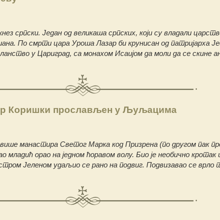
кнез српски. Један од великаша српских, који су владали царст
ана. По смрти цара Уроша Лазар би крунисан од патријарха Ј
сланство у Цариград, са монахом Исаијом да моли да се скине 
ар Коришки прослављен у Љуљацима
 више манастира Светог Марка код Призрена (по другом пак пр
Као младић орао на једном ћоравом волу. Био је необично кротак 
естром Јеленом удаљио се рано на подвиг. Подвизавао се врло 