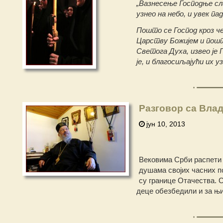
„Вазнесење Господње сл
узнео на небо, и увек п
Пошто се Господ кроз ч
Царству Божијем и пошто
Светога Духа, извео је Г
је, и благосиљајући их уз
Разговор са Вла
јун 10, 2013
Вековима Срби распети н
душама својих часних п
су границе Отачества. С
деце обезбедили и за њи