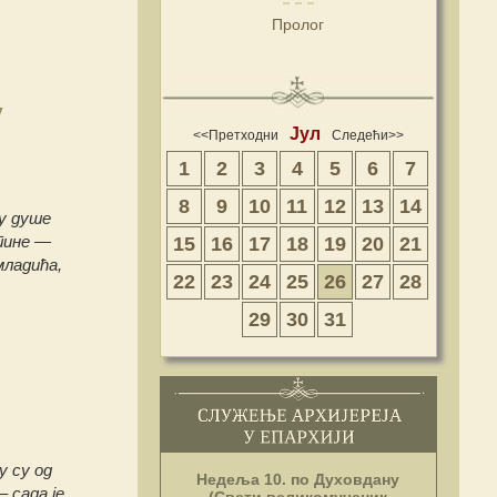
Пролог
у
Јул
<<Претходни
Следећи>>
1
2
3
4
5
6
7
8
9
10
11
12
13
14
у душе
тине —
15
16
17
18
19
20
21
младића,
22
23
24
25
26
27
28
29
30
31
у су од
Недеља 10. по Духовдану
 сада је