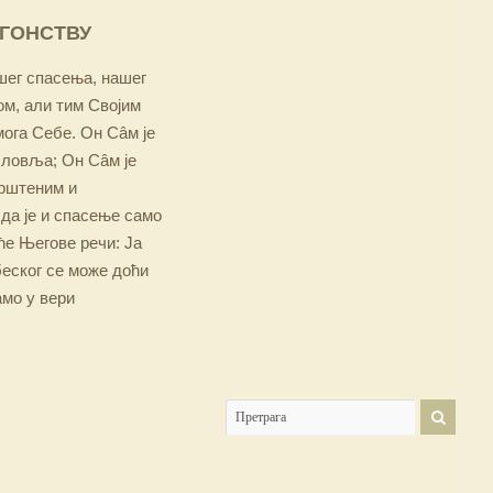
ОГОНСТВУ
ашег спасења, нашег
м, али тим Својим
мога Себе. Он Сâм је
словља; Он Сâм је
крштеним и
 да је и спасење само
е Његове речи: Ја
беског се може доћи
амо у вери