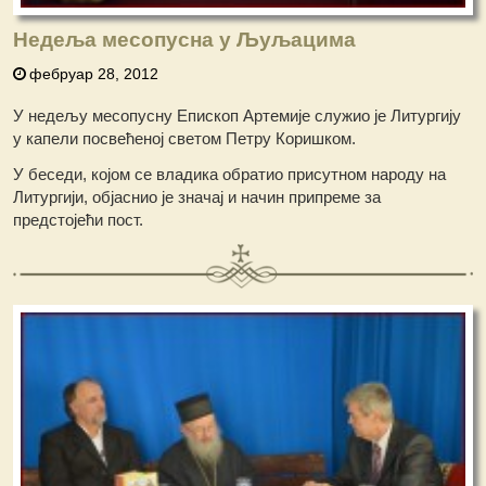
Недеља месопусна у Љуљацима
фебруар 28, 2012
У недељу месопусну Епископ Артемије служио је Литургију
у капели посвећеној светом Петру Коришком.
У беседи, којом се владика обратио присутном народу на
Литургији, објаснио је значај и начин припреме за
предстојећи пост.