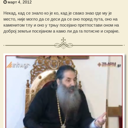
март 4, 2012
Некад, кад се знало ко је ко, кад је свако знао где му је
место, није могло да се деси да се оно поред пута, оно на
каменитом тлу и оно у трњу посејано претпостави оном на
доброј земљи посејаном а камо ли да га потисне и скрајне.