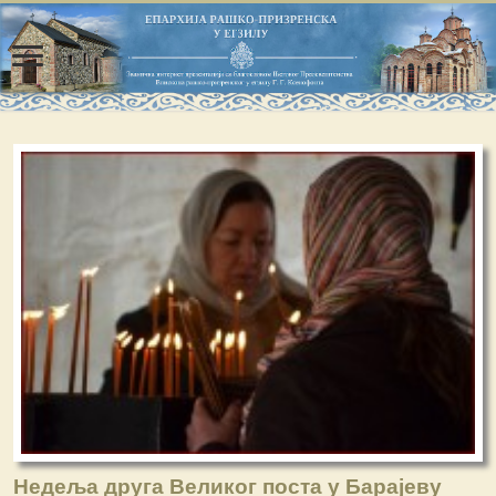
Недеља друга Великог поста у Барајеву