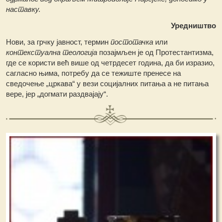
наставку.
Уредништво
Нови, за грчку јавност, термин
постотачка
или
контекстуална теологија
позајмљен је од Протестантизма,
где се користи већ више од четрдесет година, да би изразио,
сагласно њима, потребу да се тежиште пренесе на
сведочење „цркава“ у вези социјалних питања а не питања
вере, јер „догмати раздвајају“.