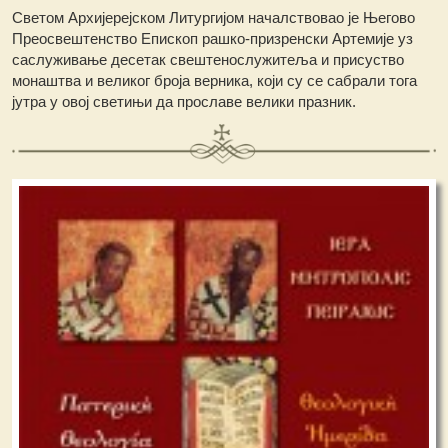
Светом Архијерејском Литургијом началствовао је Његово
Преосвештенство Епископ рашко-призренски Артемије уз
саслуживање десетак свештенослужитеља и присуство
монаштва и великог броја верника, који су се сабрали тога
јутра у овој светињи да прославе велики празник.