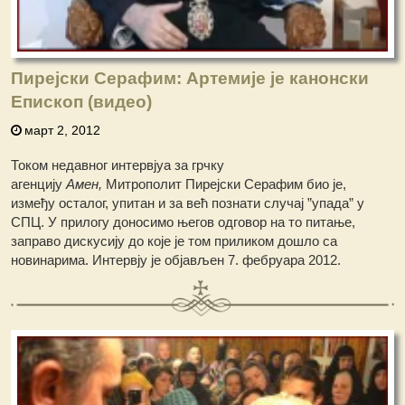
Пирејски Серафим: Артемије је канонски
Епископ (видео)
март 2, 2012
Током недавног интервјуа за грчку
агенцију
Амен,
Митрополит Пирејски Серафим био је,
између осталог, упитан и за већ познати случај ”упада” у
СПЦ. У прилогу доносимо његов одговор на то питање,
заправо дискусију до које је том приликом дошло са
новинарима. Интервју је објављен 7. фебруара 2012.