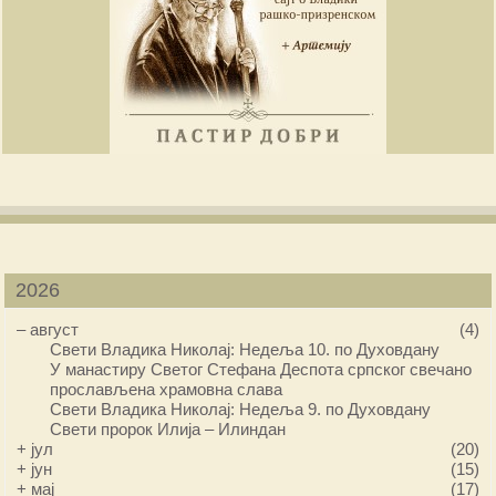
2026
–
август
(4)
Свети Владика Николај: Недеља 10. по Духовдану
У манастиру Светог Стефана Деспота српског свечано
прослављена храмовна слава
Свети Владика Николај: Недеља 9. по Духовдану
Свети пророк Илија – Илиндан
+
јул
(20)
+
јун
(15)
+
мај
(17)