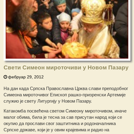
Свети Симеон мироточиви у Новом Пазару
фебруар 29, 2012
На дан када Српска Православна Црква слави преподобног
Симеона мироточивог Епископ рашко-призренски Артемије
служио је свету Литургију у Новом Пазару.
Катакомба посвећена светом Симеону мироточивом, иначе
малог обима, била је тесна за сав присутан народ који се
окупио да прослави свог заштитника и родоначалника
Српске државе, који је у овим крајевима и радио на