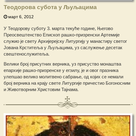
Теодорова субота у Љуљацима
март 6, 2012
У Теодорову суботу 3. марта текуће године, Његово
Преосвештенство Епископ рашко-призренски Артемије
служио је свету Архијерејску Литургију у манастиру светог
Јована Крститеља у Љуљацима, уз саслужење десетак
свештенослужитеља.
Велики број присутних верника, уз присуство монаштва
епархије рашко-призренске у егзилу, је и овог празника
улепшао велико молитвено сабрање, од којих се немали
број верника на крају свете Литургије причестио Богоносним
и Животворним Христовим Тајнама.