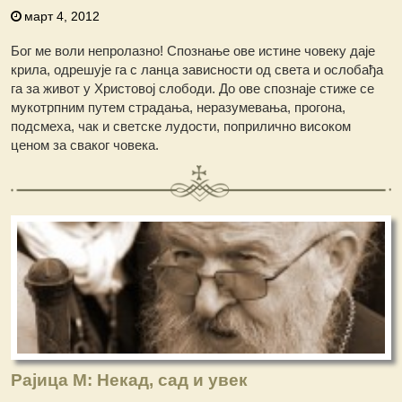
март 4, 2012
Бог ме воли непролазно! Спознање ове истине човеку даје
крила, одрешује га с ланца зависности од света и ослобађа
га за живот у Христовој слободи. До ове спознаје стиже се
мукотрпним путем страдања, неразумевања, прогона,
подсмеха, чак и светске лудости, поприлично високом
ценом за сваког човека.
Рајица М: Некад, сад и увек