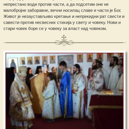
непрестано води против части, а да подсетим оне не
малобројне заборавне, вечни носилац славе и части је Бог.
Живот је незаустављиво кретање и непрекидни рат свести и
савести против несвесних стихија у свету и човеку. Нови и
стари човек боре се у човеку за власт над човеком.