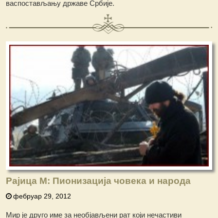
васпостављању државе Србије.
Рајица М: Пионизација човека и народа
фебруар 29, 2012
Мир је друго име за необјављени рат који нечастиви