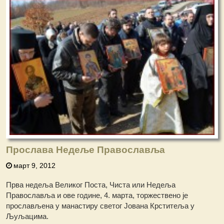
Прослава Недеље Православља
март 9, 2012
Прва недеља Великог Поста, Чиста или Недеља
Православља и ове године, 4. марта, торжествено је
прослављена у манастиру светог Јована Крститеља у
Љуљацима.