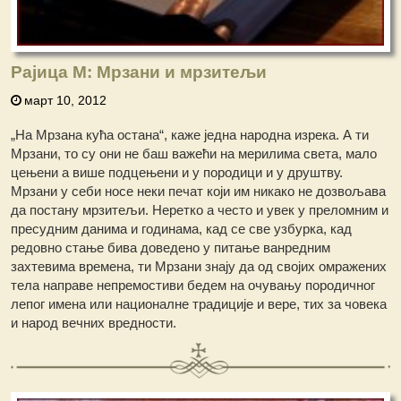
Рајица М: Мрзани и мрзитељи
март 10, 2012
„На Мрзана кућа остана“, каже једна народна изрека. А ти
Мрзани, то су они не баш важећи на мерилима света, мало
цењени а више подцењени и у породици и у друштву.
Мрзани у себи носе неки печат који им никако не дозвољава
да постану мрзитељи. Неретко а често и увек у преломним и
пресудним данима и годинама, кад се све узбурка, кад
редовно стање бива доведено у питање ванредним
захтевима времена, ти Мрзани знају да од својих омражених
тела направе непремостиви бедем на очувању породичног
лепог имена или националне традиције и вере, тих за човека
и народ вечних вредности.