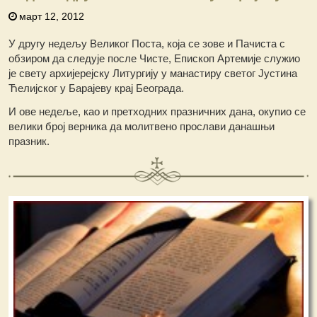
март 12, 2012
У другу недељу Великог Поста, која се зове и Пачиста с
обзиром да следује после Чисте, Епископ Артемије служио
је свету архијерејску Литургију у манастиру светог Јустина
Ћелијског у Барајеву крај Београда.
И ове недеље, као и претходних празничних дана, окупио се
велики број верника да молитвено прослави данашњи
празник.