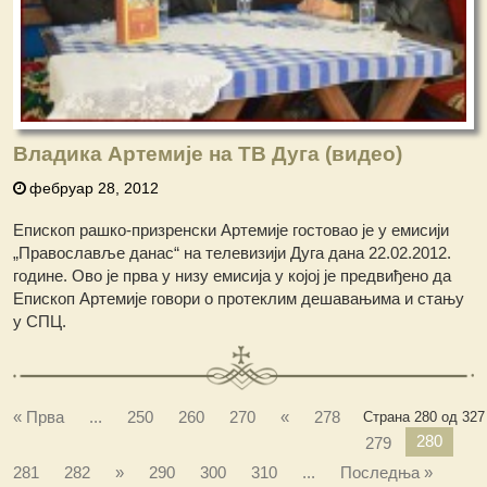
Владика Артемије на ТВ Дуга (видео)
фебруар 28, 2012
Епископ рашко-призренски Артемије гостовао je у емисији
„Православље данас“ на телевизији Дуга дана 22.02.2012.
године. Ово је прва у низу емисија у којој је предвиђено да
Епископ Артемије говори о протеклим дешавањима и стању
у СПЦ.
« Прва
...
250
260
270
«
278
Страна 280 од 327
280
279
281
282
»
290
300
310
...
Последња »