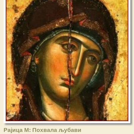
Рајица М: Похвала љубави