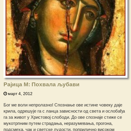
Рајица М: Похвала љубави
март 4, 2012
Бог ме воли непролазно! Спознање ове истине човеку даје
крила, одрешује га с ланца зависности од света и ослобађа
га за живот у Христовој слободи. До ове спознаје стиже се
мукотрпним путем страдања, неразумевања, прогона,
подсмеха, чак и светске лудости, поприлично високом