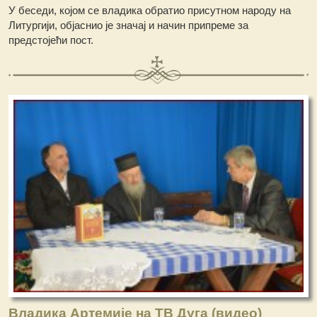
У беседи, којом се владика обратио присутном народу на
Литургији, објаснио је значај и начин припреме за
предстојећи пост.
Владика Артемије на ТВ Дуга (видео)