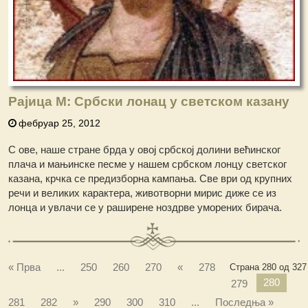
Рајица М: Србски лонац у светском казану
фебруар 25, 2012
С ове, наше стране брда у овој србској долини већинског
плача и мањинске песме у нашем србском лонцу светског
казана, крчка се предизборна кампања. Све ври од крупних
речи и великих карактера, животворни мирис диже се из
лонца и увлачи се у раширене ноздрве уморених бирача.
« Прва
...
250
260
270
«
278
Страна 280 од 327
280
279
281
282
»
290
300
310
...
Последња »