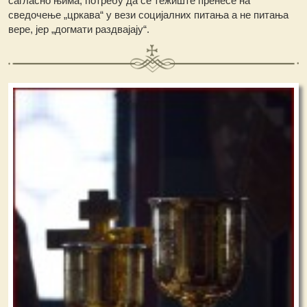
сагласно њима, потребу да се тежиште пренесе на
сведочење „цркава“ у вези социјалних питања а не питања
вере, јер „догмати раздвајају“.