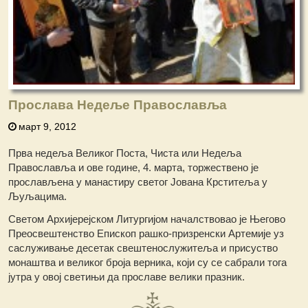
Прослава Недеље Православља
март 9, 2012
Прва недеља Великог Поста, Чиста или Недеља
Православља и ове године, 4. марта, торжествено је
прослављена у манастиру светог Јована Крститеља у
Љуљацима.
Светом Архијерејском Литургијом началствовао је Његово
Преосвештенство Епископ рашко-призренски Артемије уз
саслуживање десетак свештенослужитеља и присуство
монаштва и великог броја верника, који су се сабрали тога
јутра у овој светињи да прославе велики празник.