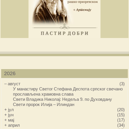
2026
–
август
(3)
У манастиру Светог Стефана Деспота српског свечано
прослављена храмовна слава
Свети Владика Николај: Недеља 9. по Духовдану
Свети пророк Илија – Илиндан
+
јул
(20)
+
јун
(15)
+
мај
(17)
+
април
(34)