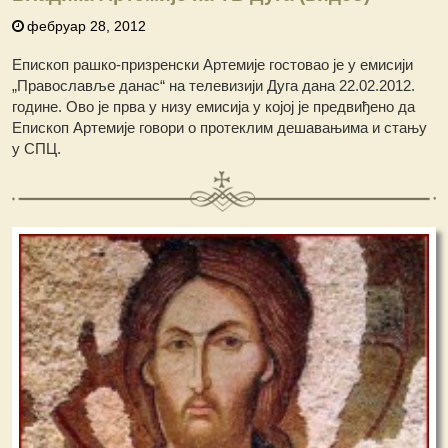
фебруар 28, 2012
Епископ рашко-призренски Артемије гостовао je у емисији
„Православље данас“ на телевизији Дуга дана 22.02.2012.
године. Ово је прва у низу емисија у којој је предвиђено да
Епископ Артемије говори о протеклим дешавањима и стању
у СПЦ.