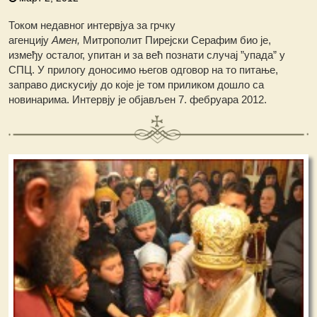
Током недавног интервјуа за грчку
агенцију
Амен,
Митрополит Пирејски Серафим био је,
између осталог, упитан и за већ познати случај ”упада” у
СПЦ. У прилогу доносимо његов одговор на то питање,
заправо дискусију до које је том приликом дошло са
новинарима. Интервју је објављен 7. фебруара 2012.