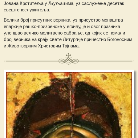
Јована Крститеља у Љуљацима, уз саслужење десетак
свештенослужитеља.
Велики број присутних верника, уз присуство монаштва
епархије рашко-призренске у егзилу, је и овог празника
улепшао велико молитвено сабрање, од којих се немали
број верника на крају свете Литургије причестио Богоносним
и Животворним Христовим Тајнама.