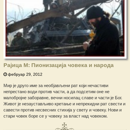
Рајица М: Пионизација човека и народа
фебруар 29, 2012
Мир је друго име за необјављени рат који нечастиви
непрестано води против части, а да подсетим оне не
малобројне заборавне, вечни носилац славе и части је Бог.
Живот је незаустављиво кретање и непрекидни рат свести и
савести против несвесних стихија у свету и човеку. Нови и
стари човек боре се у човеку за власт над човеком.