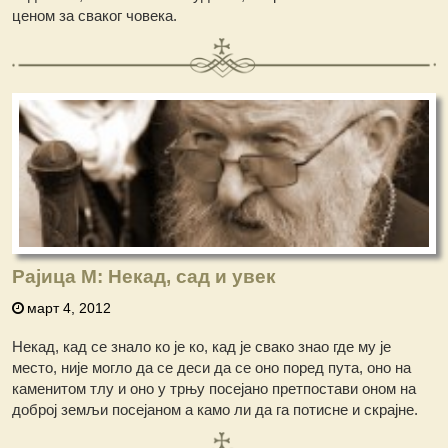
ценом за сваког човека.
Рајица М: Некад, сад и увек
март 4, 2012
Некад, кад се знало ко је ко, кад је свако знао где му је
место, није могло да се деси да се оно поред пута, оно на
каменитом тлу и оно у трњу посејано претпостави оном на
доброј земљи посејаном а камо ли да га потисне и скрајне.