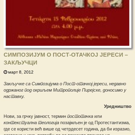
СИМПОЗИЈУМ О ПОСТ-ОТАЧКОЈ ЈЕРЕСИ –
ЗАКЉУЧЦИ
март 8, 2012
Закључке са Симпозијума о Пост-отачкој јереси, недавно
одржаног под окриљем
Митрополије Пирејске, доносимо у
наставку.
Уредништво
Нови, за грчку јавност, термин
постотачка
или
контекстуална теологија
позајмљен је од Протестантизма,
где се користи већ више од четрдесет година, да би изразио,