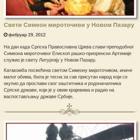
Свети Симеон мироточиви у Новом Пазару
фебруар 29, 2012
На дан када Српска Православна Црква слави преподобног
Симеона мироточивог Епископ рашко-призренски Артемије
служио је свету Литургију у Новом Пазару.
Катакомба посвећена светом Симеону мироточивом, иначе
малог обима, била је тесна за сав присутан народ који се
окупио да прослави свог заштитника и родоначалника
Српске државе, који је у овим крајевима и радио на
васпостављању државе Србије.