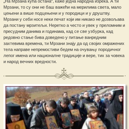
„На Мрзана кућа остана“, каже једна народна изрека. А ти
Мрзани, то су они не баш важећи на мерилима света, мало
цењени а више подцењени и у породици и у друштву.
Мрзани у себи носе неки печат који им никако не дозвољава
да постану мрзитељи. Неретко а често и увек у преломним и
пресудним данима и годинама, кад се све узбурка, кад
редовно стање бива доведено у питање ванредним
захтевима времена, ти Мрзани знају да од својих омражених
тела направе непремостиви бедем на очувању породичног
лепог имена или националне традиције и вере, тих за човека
и народ вечних вредности.