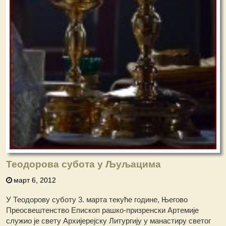
Теодорова субота у Љуљацима
март 6, 2012
У Теодорову суботу 3. марта текуће године, Његово
Преосвештенство Епископ рашко-призренски Артемије
служио је свету Архијерејску Литургију у манастиру светог