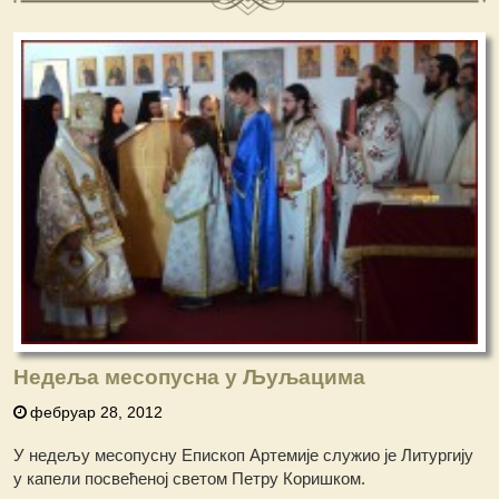
Недеља месопусна у Љуљацима
фебруар 28, 2012
У недељу месопусну Епископ Артемије служио је Литургију
у капели посвећеној светом Петру Коришком.