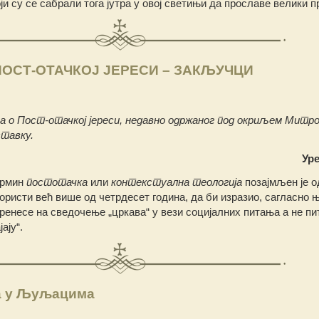
оји су се сабрали тога јутра у овој светињи да прославе велики п
ОСТ-ОТАЧКОЈ ЈЕРЕСИ – ЗАКЉУЧЦИ
а о Пост-отачкој јереси, недавно одржаног под окриљем
Митро
ставку.
Ур
термин
постотачка
или
контекстуална теологија
позајмљен је о
користи већ више од четрдесет година, да би изразио, сагласно 
ренесе на сведочење „цркава“ у вези социјалних питања а не п
ају“.
а у Љуљацима