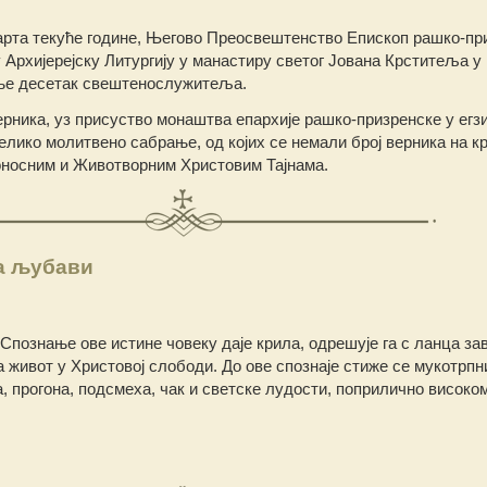
арта текуће године, Његово Преосвештенство Епископ рашко-пр
у Архијерејску Литургију у манастиру светог Јована Крститеља у
е десетак свештенослужитеља.
рника, уз присуство монаштва епархије рашко-призренске у егзил
елико молитвено сабрање, од којих се немали број верника на кр
оносним и Животворним Христовим Тајнама.
а љубави
 Спознање ове истине човеку даје крила, одрешује га с ланца за
за живот у Христовој слободи. До ове спознаје стиже се мукотрп
 прогона, подсмеха, чак и светске лудости, поприлично високо