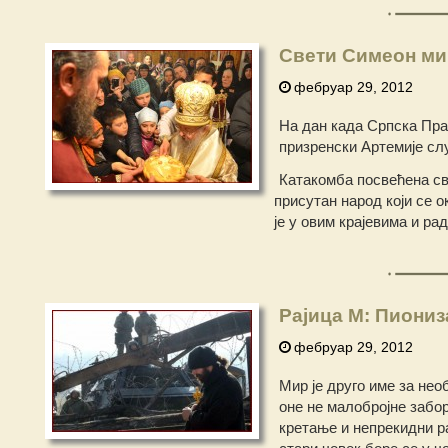
Свети Симеон ми
фебруар 29, 2012
На дан када Српска Пра
призренски Артемије слу
Катакомба посвећена св
присутан народ који се 
је у овим крајевима и р
Рајица М: Пиониз
фебруар 29, 2012
Мир је друго име за нео
оне не малобројне забор
кретање и непрекидни ра