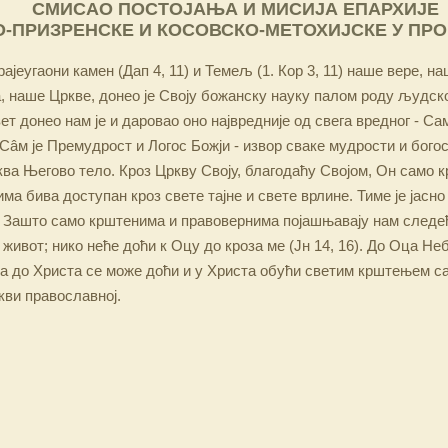
СМИСАО ПОСТОЈАЊА И МИСИЈА ЕПАРХИЈЕ
-ПРИЗРЕНСКЕ И КОСОВСКО-МЕТОХИЈСКЕ У ПР
ајеугаони камен (Дап 4, 11) и Темељ (1. Кор 3, 11) наше вере, н
 наше Цркве, донео је Своју божанску науку палом роду људско
ет донео нам је и даровао оно највредније од свега вредног - Са
Сâм је Премудрост и Логос Божји - извор сваке мудрости и бого
ква Његово тело. Кроз Цркву Своју, благодаћу Својом, Он само 
а бива доступан кроз свете тајне и свете врлине. Тиме је јасно
 Зашто само крштенима и правовернима појашњавају нам следећ
 живот; нико неће доћи к Оцу до кроза ме (Јн 14, 16). До Оца Не
 а до Христа се може доћи и у Христа обући светим крштењем с
кви православној.