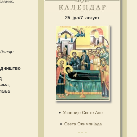
разник.
25. јул/7. август
полије
едништво
д
њима,
итања
Успеније Свете Ане
Света Олимпијада