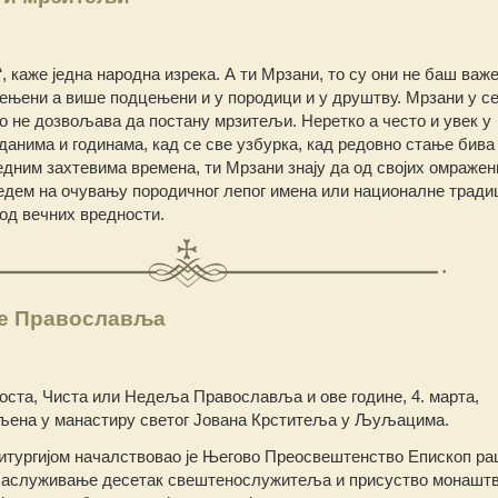
, каже једна народна изрека. А ти Мрзани, то су они не баш важ
ењени а више подцењени и у породици и у друштву. Мрзани у с
ко не дозвољава да постану мрзитељи. Неретко а често и увек у
анима и годинама, кад се све узбурка, кад редовно стање бива
дним захтевима времена, ти Мрзани знају да од својих омражен
дем на очувању породичног лепог имена или националне традиц
род вечних вредности.
е Православља
ста, Чиста или Недеља Православља и ове године, 4. марта,
вљена у манастиру светог Јована Крститеља у Љуљацима.
итургијом началствовао је Његово Преосвештенство Епископ ра
 саслуживање десетак свештенослужитеља и присуство монаштв