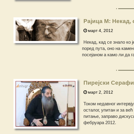
Рајица М: Некад, 
март 4, 2012
Некад, кад се знало ко је
поред пута, оно на каме
посејаном а камо ли да га
Пирејски Серафим
март 2, 2012
Током недавног интервју
осталог, упитан и за ве
питање, заправо дискуси
фебруара 2012.