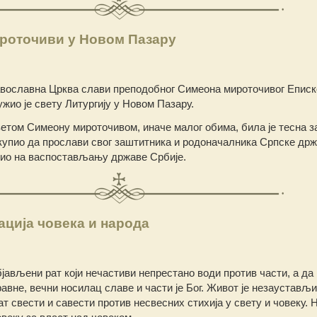
роточиви у Новом Пазару
вославна Црква слави преподобног Симеона мироточивог Еписк
жио је свету Литургију у Новом Пазару.
етом Симеону мироточивом, иначе малог обима, била је тесна з
окупио да прослави свог заштитника и родоначалника Српске држа
адио на васпостављању државе Србије.
ација човека и народа
бјављени рат који нечастиви непрестано води против части, а да
авне, вечни носилац славе и части је Бог. Живот је незаустављ
т свести и савести против несвесних стихија у свету и човеку. 