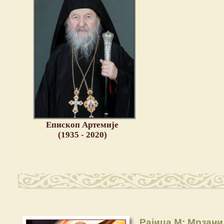
Епископ Артемије
(1935 - 2020)
Рајица М: Мрзани