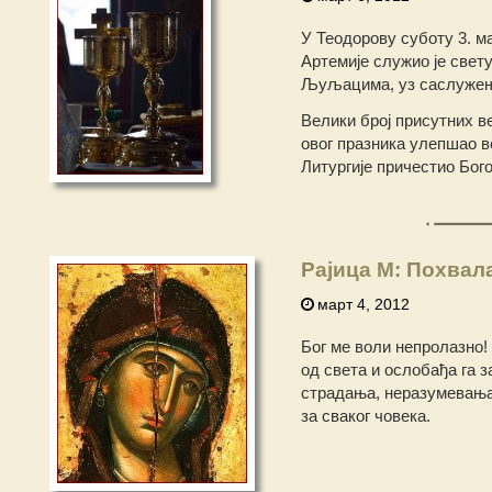
У Теодорову суботу 3. м
Артемије служио је свет
Љуљацима, уз саслужењ
Велики број присутних ве
овог празника улепшао в
Литургије причестио Бог
Рајица М: Похвал
март 4, 2012
Бог ме воли непролазно!
од света и ослобађа га 
страдања, неразумевања,
за сваког човека.