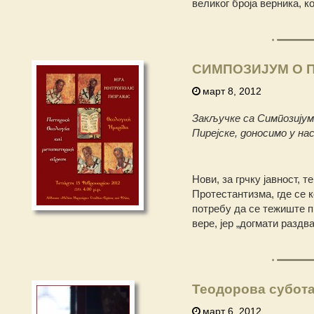
великог броја верника, к
СИМПОЗИЈУМ О П
март 8, 2012
Закључке са Симпозијум
Пирејске, доносимо у на
Нови, за грчку јавност, 
Протестантизма, где се 
потребу да се тежиште п
вере, јер „догмати раздвај
Теодорова субот
март 6, 2012