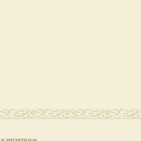
 и мрзитељи