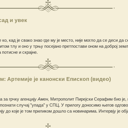
сад и увек
 ко, кад је свако знао где му је место, није могло да се деси да с
нитом тлу и оно у трњу посејано претпостави оном на доброј зем
 потисне и скрајне.
: Артемије је канонски Епископ (видео)
а за грчку агенцију
Амен,
Митрополит Пирејски Серафим био је,
ћ познати случај ”упада” у СПЦ. У прилогу доносимо његов одгово
ју до које је том приликом дошло са новинарима. Интервју је об