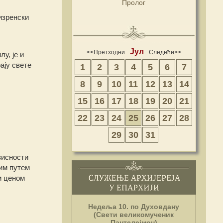
Пролог
изренски
Јул
<<Претходни
Следећи>>
у, је и
ају свете
1
2
3
4
5
6
7
8
9
10
11
12
13
14
15
16
17
18
19
20
21
22
23
24
25
26
27
28
29
30
31
висности
ним путем
м ценом
Недеља 10. по Духовдану
(Свети великомученик
Пантелејмон)