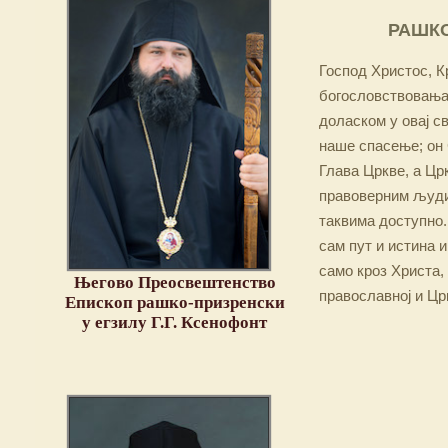
РАШКО
Господ Христос, Кр
богословствовања,
доласком у овај св
наше спасење; он 
Глава Цркве, а Цр
правоверним људим
таквима доступно.
сам пут и истина и
само кроз Христа,
Његово Преосвештенство
православној и Цр
Епископ рашко-призренски
у егзилу Г.Г. Ксенофонт