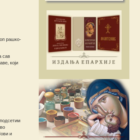
оп рашко-
а сав
ве, који
 подсетим
иво
Нови и