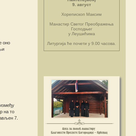
9. август
Хорепископ Максим
Манастир Светог Преображења
Господњег
у Леушићима
е оно
Литургија ће почети у 9.00 часова.
љи
 између
р на то
јављен 7.