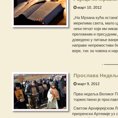
март 10, 2012
„На Мрзана кућа остана“
мерилима света, мало ц
неки печат који им ника
преломним и пресудним д
доведено у питање ванре
направе непремостиви бе
вере, тих за човека и на
Прослава Недељ
март 9, 2012
Прва недеља Великог По
торжествено је просла
Светом Архијерејском Л
призренски Артемије уз