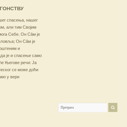
ОГОНСТВУ
ашег спасења, нашег
м, али тим Својим
мога Себе. Он Сâм је
словља; Он Сâм је
крштеним и
 да је и спасење само
е Његове речи: Ја
беског се може доћи
амо у вери