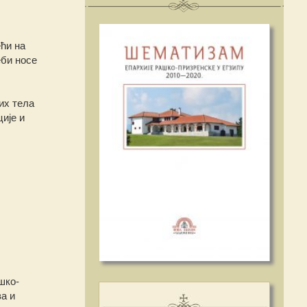
ећи на
еби носе
их тела
ије и
шко-
а и