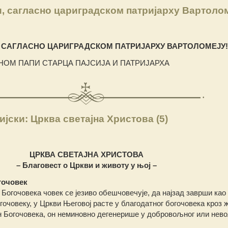
, сагласно цариградском патријарху Вартоло
 САГЛАСНО ЦАРИГРАДСКОМ ПАТРИЈАРХУ ВАРТОЛОМЕЈУ! 
НОМ ПАПИ СТАРЦА ПАЈСИЈА И ПАТРИЈАРХА
јски: Црква светајна Христова (5)
ЦРКВА СВЕТАЈНА ХРИСТОВА
– Благовест о Цркви и животу у њој –
гочовек
 Богочовека човек се језиво обешчовечује, да најзад заврши као
огочовеку, у Цркви Његовој расте у благодатног богочовека кро
ан Богочовека, он неминовно дегенерише у добровољног или нев