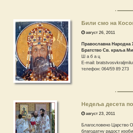
Били смо на Косо
август 26, 2011
Православна Народна 
Братство Св. краља М
Ш а б а ц
Е-mail: bratstvosvkraljmil
телефон: 064/59 89 273
Недеља десета по
август 23, 2011
Благословено Царство Оц
благодатну радост изоби