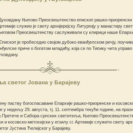
Духовдану Његово Преосвештенство епископ рашко-призренски
 Артемије служио је свету архијерејску Литургију у манастиру свет
говом Преосвештенству саслуживали су клирици наше Епархи
Епископ је пробеседио својом дубоко еванђелском речју, поучи
ђелске приче о богатом младићу, која се по Типику чита управо 
уховдану.
а светог Јована у Барајеву
у паству богоспасаване Епархије рашко-призренске и косовск
е у недељу 29. августа, тј. 11. септембра текуће године, на праз
а Претече и Сабора српских светитеља, Његово Преосвештенст
 и косовско-метохијски у егзилу г.г. Артемије служити свету арх
етог Јустина Ћелијског у Барајеву.