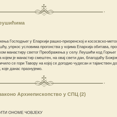
Леушићима
ења Господњег у Епархији рашко-призренској и кососвско-метох
шћу, упркос условима прогонства у којима Епархија обитава, п
ском манастиру светог Преображења у селу Леушићи код Горњег
којем је манастир смештен, на овај свети дан, благодаћу Божјо
ило се гори Тавору на којој се догодио чудесан и тајанствен до
које данас празнујемо.
законо Архиепископство у СПЦ (2)
СИТИ ОНОМЕ ЧОВЈЕКУ