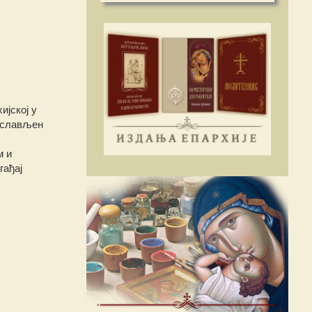
ијској у
рослављен
м и
гађај