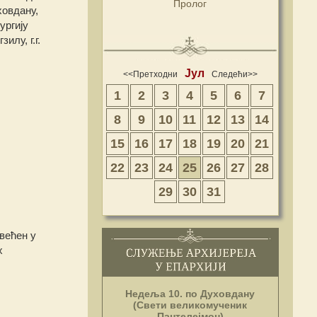
Пролог
ховдану,
ургију
лу, г.г.
Јул
<<Претходни
Следећи>>
1
2
3
4
5
6
7
8
9
10
11
12
13
14
15
16
17
18
19
20
21
22
23
24
25
26
27
28
29
30
31
већен у
х
Недеља 10. по Духовдану
(Свети великомученик
Пантелејмон)