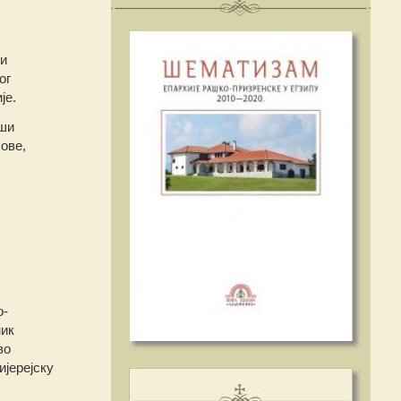
 и
ог
је.
вши
ове,
о-
ник
во
ијерејску