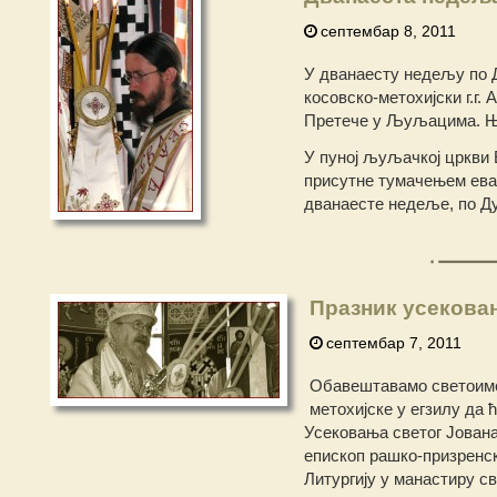
септембар 8, 2011
У дванаесту недељу по 
косовско-метохијски г.г.
Претече у Љуљацима. Ње
У пуној љуљачкој цркви 
присутне тумачењем еван
дванаесте недеље, по Д
Празник усековањ
септембар 7, 2011
Обавештавамо светоимен
метохијске у егзилу да ћ
Усековања светог Јован
епископ рашко-призренски
Литургију у манастиру св