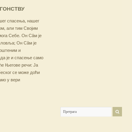
ОГОНСТВУ
ашег спасења, нашег
м, али тим Својим
мога Себе. Он Сâм је
словља; Он Сâм је
крштеним и
 да је и спасење само
е Његове речи: Ја
беског се може доћи
амо у вери