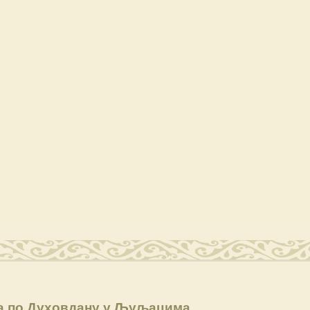
а по Духовдану у Љуљацима