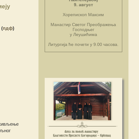
9. август
меју
Хорепископ Максим
Манастир Светог Преображења
(
пдф
)
Господњег
у Леушићима
Литургија ће почети у 9.00 часова.
з живљење
ољног