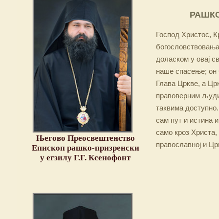
РАШКО
Господ Христос, Кр
богословствовања,
доласком у овај св
наше спасење; он 
Глава Цркве, а Цр
правоверним људим
таквима доступно.
сам пут и истина и
само кроз Христа,
Његово Преосвештенство
православној и Цр
Епископ рашко-призренски
у егзилу Г.Г. Ксенофонт