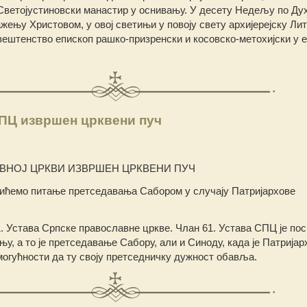
Светојустиновски манастир у оснивању. У десету Недељу по Ду
ењу Христовом, у овој светињи у повоју свету архијерејску Лит
штенство епископ рашко-призренски и косовско-метохијски у егзи
СПЦ извршен црквени пуч
ВНОЈ ЦРКВИ ИЗВРШЕН ЦРКВЕНИ ПУЧ
лићемо питање претседавања Сабором у случају Патријархове
1. Устава Српске православне цркве. Члан 61. Устава СПЦ је пос
у, а то је претседавање Сабору, али и Синоду, када је Патријар
 могућности да ту своју претседничку дужност обавља.