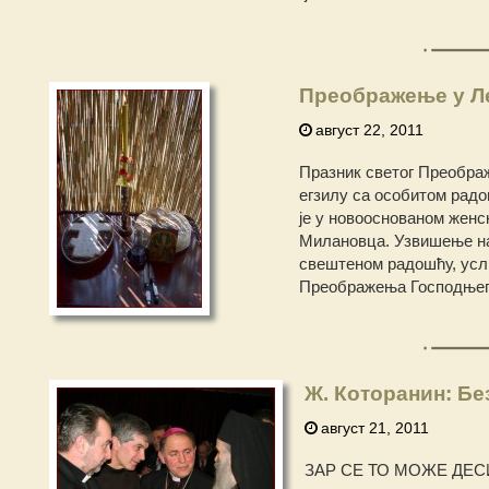
Преображење у 
август 22, 2011
Празник светог Преображ
егзилу са особитом радo
је у новооснованом жен
Милановца. Узвишење на 
свештеном радошћу, услич
Преображења Господњег, 
Ж. Которанин: Бе
август 21, 2011
ЗАР СЕ ТО МОЖЕ ДЕ