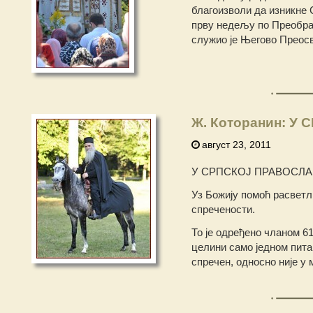
благоизволи да изникне 
прву недељу по Преображ
служио је Његово Преосве
Ж. Которанин: У 
август 23, 2011
У СРПСКОЈ ПРАВОСЛА
Уз Божију помоћ расвет
спречености.
То је одређено чланом 6
целини само једном питањ
спречен, односно није у