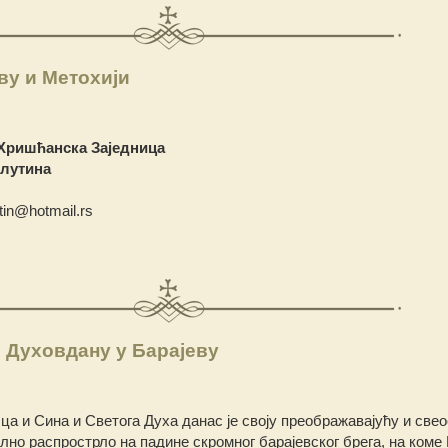
ву и Метохији
Хришћанска Заједница
илутина
utin@hotmail.rs
 Духовдану у Барајеву
а и Сина и Светога Духа данас је своју преображавајућу и свео
лно распрострло на падинe скромног барајевског брега, на коме