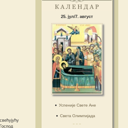
25. јул/7. август
Успеније Свете Ане
Света Олимпијада
свећујућу
 Господ