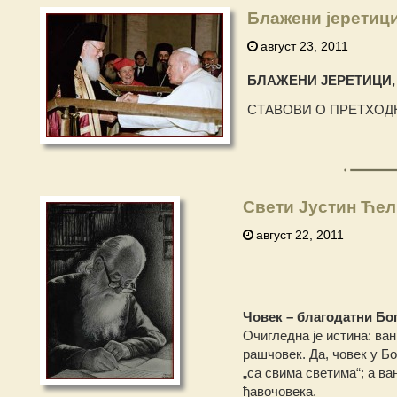
Блажени јеретици
август 23, 2011
БЛАЖЕНИ ЈЕРЕТИЦИ,
СТАВОВИ О ПРЕТХОД
Свети Јустин Ћели
август 22, 2011
Човек – благодатни Бо
Очигледна је истина: ван
рашчовек. Да, човек у Б
„са свима светима“; а в
ђавочовека.