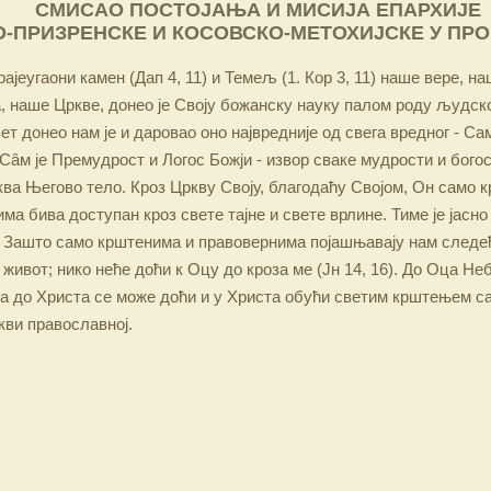
СМИСАО ПОСТОЈАЊА И МИСИЈА ЕПАРХИЈЕ
-ПРИЗРЕНСКЕ И КОСОВСКО-МЕТОХИЈСКЕ У ПР
ајеугаони камен (Дап 4, 11) и Темељ (1. Кор 3, 11) наше вере, н
 наше Цркве, донео је Своју божанску науку палом роду људско
ет донео нам је и даровао оно највредније од свега вредног - Са
Сâм је Премудрост и Логос Божји - извор сваке мудрости и бого
ква Његово тело. Кроз Цркву Своју, благодаћу Својом, Он само 
а бива доступан кроз свете тајне и свете врлине. Тиме је јасно
 Зашто само крштенима и правовернима појашњавају нам следећ
 живот; нико неће доћи к Оцу до кроза ме (Јн 14, 16). До Оца Не
 а до Христа се може доћи и у Христа обући светим крштењем с
кви православној.