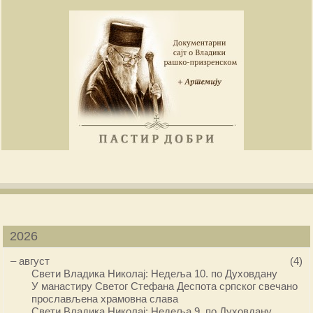
2026
–
август
(4)
Свети Владика Николај: Недеља 10. по Духовдану
У манастиру Светог Стефана Деспота српског свечано
прослављена храмовна слава
Свети Владика Николај: Недеља 9. по Духовдану