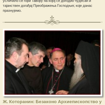
усличило се гори Тавору на којој се догодио чудесан и
тајанствен догађај Преображења Господњег, које данас
празнујемо.
Ж. Которанин: Безаконо Архиепископство у