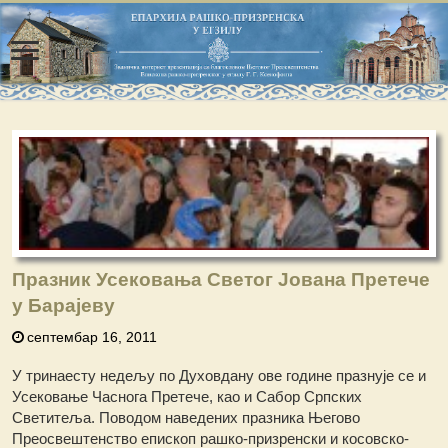
Празник Усековања Светог Јована Претече
у Барајеву
септембар 16, 2011
У тринаесту недељу по Духовдану ове године празнује се и
Усековање Часнога Претече, као и Сабор Српских
Светитеља. Поводом наведених празника Његово
Преосвештенство епископ рашко-призренски и косовско-