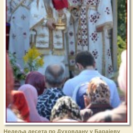
Недеља десета по Духовдану у Барајеву