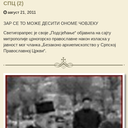
СПЦ (2)
август 21, 2011
ЗАР СЕ ТО МОЖЕ ДЕСИТИ ОНОМЕ ЧОВЈЕКУ
Светигорапрес је своје „Подсјећање“ објавила на сајту
митрополије црногорско православне након изласка у
јавност мог чланка „Безаконо архиепископство у Српској
Православној Цркви“.