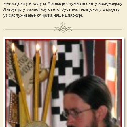
метохијски у егзилу г.г Артемије служио је свету архијерејску
Литругију у манастиру светог Јустина Ћелијског у Барајеву,
уз саслуживање клирика наше Епархије.