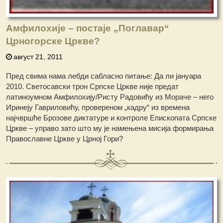
Амфилохије – постаје „Поглавар“
Црногорске Цркве?
август 21, 2011
Пред свима нама лебди сабласно питање: Да ли јануара
2010. Светосавски трон Српске Цркве није предат
латиноумном Амфилохију/Ристу Радовићу из Мораче – него
Иринеју Гавриловићу, провереном „кадру“ из времена
најчвршће Брозове диктатуре и контроле Епископата Српске
Цркве – управо зато што му је намењена мисија формирања
Православне Цркве у Црној Гори?