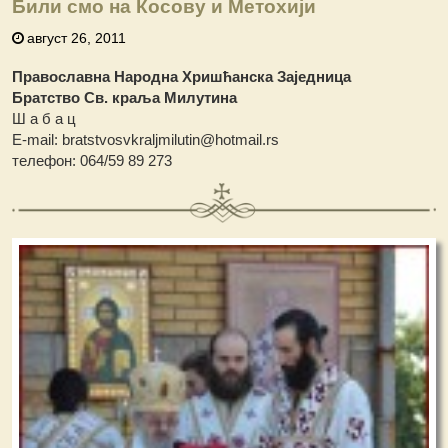
Били смо на Косову и Метохији
август 26, 2011
Православна Народна Хришћанска Заједница
Братство Св. краља Милутина
Ш а б а ц
Е-mail: bratstvosvkraljmilutin@hotmail.rs
телефон: 064/59 89 273