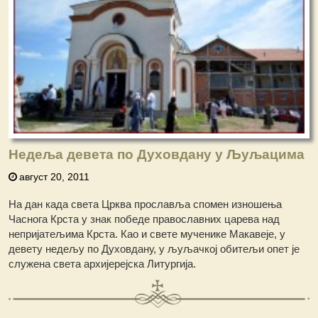
Недеља девета по Духовдану у Љуљацима
август 20, 2011
На дан када света Црква прославља спомен изношења
Часнога Крста у знак победе православних царева над
непријатељима Крста. Као и свете мученике Макавеје, у
девету недељу по Духовдану, у љуљачкој обитељи опет је
служена света архијерејска Литургија.