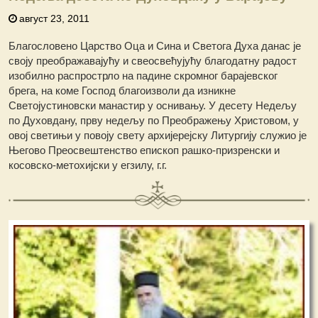
август 23, 2011
Благословено Царство Оца и Сина и Светога Духа данас је
своју преображавајућу и свеосвећујућу благодатну радост
изобилно распрострло на падинe скромног барајевског
брега, на коме Господ благоизволи да изникне
Светојустиновски манастир у оснивању. У десету Недељу
по Духовдану, прву недељу по Преображењу Христовом, у
овој светињи у повоју свету архијерејску Литургију служио је
Његово Преосвештенство епископ рашко-призренски и
косовско-метохијски у егзилу, г.г.