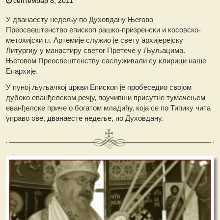
септембар 8, 2011
У дванаесту недељу по Духовдану Његово
Преосвештенство епископ рашко-призренски и косовско-
метохијски г.г. Артемије служио је свету архијерејску
Литургију у манастиру светог Претече у Љуљацима.
Његовом Преосвештенству саслуживали су клирици наше
Епархије.
У пуној љуљачкој цркви Епископ је пробеседио својом
дубоко еванђелском речју, поучивши присутне тумачењем
еванђелске приче о богатом младићу, која се по Типику чита
управо ове, дванаесте недеље, по Духовдану.