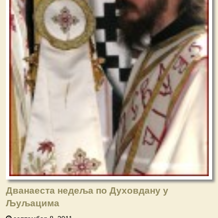
Дванаеста недеља по Духовдану у
Љуљацима