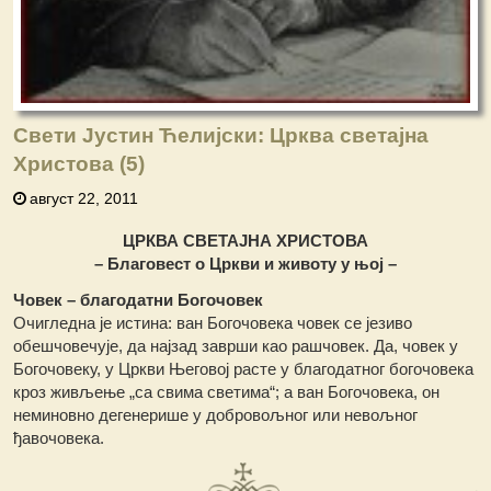
Свети Јустин Ћелијски: Црква светајна
Христова (5)
август 22, 2011
ЦРКВА СВЕТАЈНА ХРИСТОВА
– Благовест о Цркви и животу у њој –
Човек – благодатни Богочовек
Очигледна је истина: ван Богочовека човек се језиво
обешчовечује, да најзад заврши као рашчовек. Да, човек у
Богочовеку, у Цркви Његовој расте у благодатног богочовека
кроз живљење „са свима светима“; а ван Богочовека, он
неминовно дегенерише у добровољног или невољног
ђавочовека.