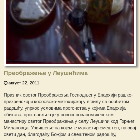
Преображење у Леушићима
август 22, 2011
Празник светог Преображења Господњег у Епархији рашко-
призренској и кососвско-метохијској у егзилу са особитом
радoшћу, упркос условима прогонства у којима Епархија
обитава, прослављен је у новооснованом женском
манастиру светог Преображења у селу Леушићи код Горњег
Милановца. Узвишење на којем је манастир смештен, на овај
свети дан, благодаћу Божјом и свештеном радошћу,