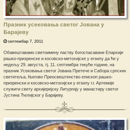
Празник усековања светог Јована у
Барајеву
септембар 7, 2011
Обавештавамо светоимену паству богоспасаване Епархије
рашко-призренске и косовско-метохијске у егзилу да ће у
недељу 29. августа, тј. 11. септембра текуће године, на
празник Усековања светог Јована Претече и Сабора српских
светитеља, Његово Преосвештенство епископ рашко-
призренски и косовско-метохијски у егзилу г.г. Артемије
служити свету архијерејску Литургију у манастиру светог
Јустина Ћелијског у Барајеву.