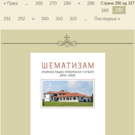
« Прва
...
260
270
280
«
288
Страна 290 од 327
290
289
291
292
»
300
310
320
...
Последња »