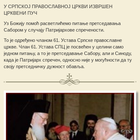
У СРПСКОЈ ПРАВОСЛАВНОЈ ЦРКВИ ИЗВРШЕН
ЦРКВЕНИ ПУЧ
Уз Божију помоћ расветлићемо питање претседавања
Сабором у случају Патријархове спречености.
То је одређено чланом 61. Устава Српске православне
цркве. Члан 61. Устава СПЦ је посвећен у целини само
једном питању, а то је претседавање Сабору, али и Синоду,
када је Патријарх спречен, односно није у могућности да ту
своју претседничку дужност обавља.