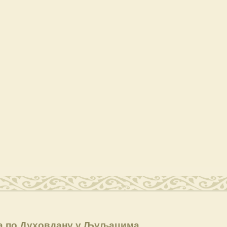
а по Духовдану у Љуљацима