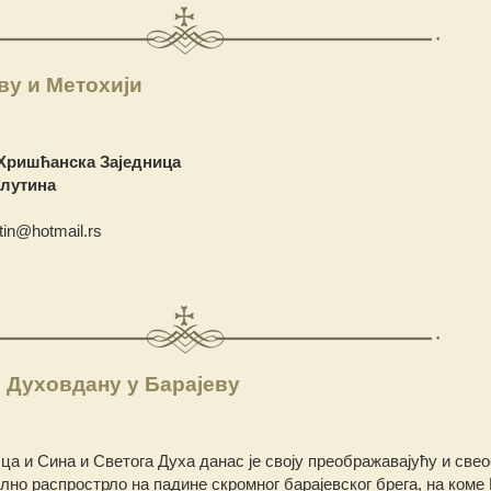
ву и Метохији
Хришћанска Заједница
илутина
utin@hotmail.rs
 Духовдану у Барајеву
а и Сина и Светога Духа данас је своју преображавајућу и свео
лно распрострло на падинe скромног барајевског брега, на коме