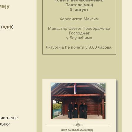
(Свети великомученик
Пантелејмон)
меју
9. август
Хорепископ Максим
(
пдф
)
Манастир Светог Преображења
Господњег
у Леушићима
Литургија ће почети у 9.00 часова.
з живљење
ољног