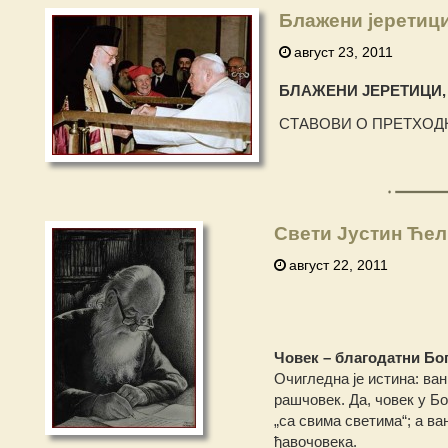
Блажени јеретици
август 23, 2011
БЛАЖЕНИ ЈЕРЕТИЦИ,
СТАВОВИ О ПРЕТХОД
Свети Јустин Ћели
август 22, 2011
Човек – благодатни Бо
Очигледна је истина: ван
рашчовек. Да, човек у Б
„са свима светима“; а в
ђавочовека.