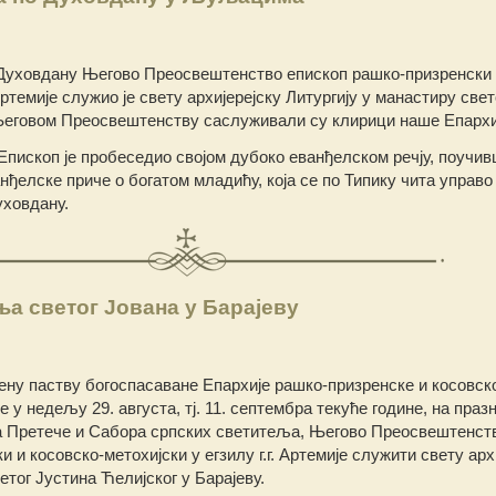
Духовдану Његово Преосвештенство епископ рашко-призренски
 Артемије служио је свету архијерејску Литургију у манастиру свет
говом Преосвештенству саслуживали су клирици наше Епархи
Епископ је пробеседио својом дубоко еванђелском речју, поучи
ђелске приче о богатом младићу, која се по Типику чита управо 
уховдану.
а светог Јована у Барајеву
у паству богоспасаване Епархије рашко-призренске и косовск
е у недељу 29. августа, тј. 11. септембра текуће године, на праз
а Претече и Сабора српских светитеља, Његово Преосвештенст
 и косовско-метохијски у егзилу г.г. Артемије служити свету арх
етог Јустина Ћелијског у Барајеву.