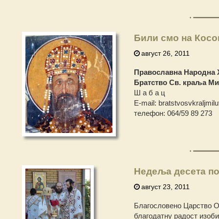
Били смо на Косо
август 26, 2011
Православна Народна 
Братство Св. краља М
Ш а б а ц
Е-mail: bratstvosvkraljmil
телефон: 064/59 89 273
Недеља десета по
август 23, 2011
Благословено Царство Оц
благодатну радост изоби