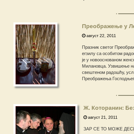
Преображење у 
август 22, 2011
Празник светог Преображ
егзилу са особитом радo
је у новооснованом жен
Милановца. Узвишење на 
свештеном радошћу, услич
Преображења Господњег, 
Ж. Которанин: Бе
август 21, 2011
ЗАР СЕ ТО МОЖЕ ДЕ