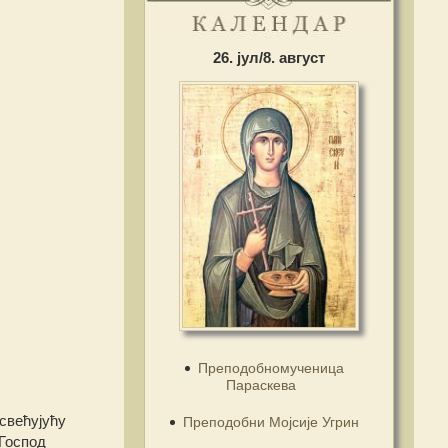
26. јул/8. август
Преподобномученица
Параскева
свећујућу
Преподобни Мојсије Угрин
 Господ