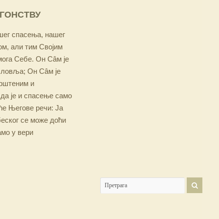
ОГОНСТВУ
ашег спасења, нашег
м, али тим Својим
мога Себе. Он Сâм је
словља; Он Сâм је
крштеним и
 да је и спасење само
е Његове речи: Ја
беског се може доћи
амо у вери