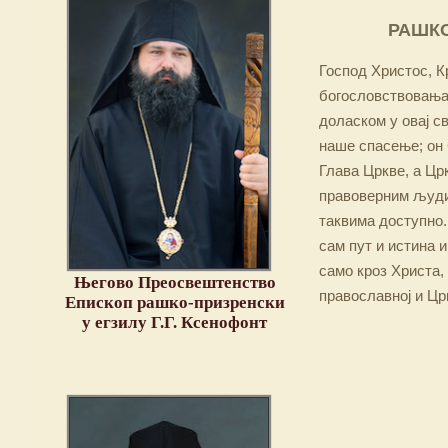
РАШКО
Господ Христос, Кр
богословствовања,
доласком у овај св
наше спасење; он 
Глава Цркве, а Цр
правоверним људим
таквима доступно.
сам пут и истина и
само кроз Христа,
Његово Преосвештенство
православној и Цр
Епископ рашко-призренски
у егзилу Г.Г. Ксенофонт