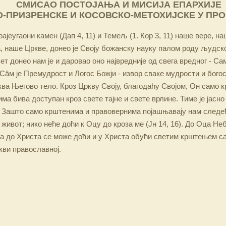
СМИСАО ПОСТОЈАЊА И МИСИЈА ЕПАРХИЈЕ
-ПРИЗРЕНСКЕ И КОСОВСКО-МЕТОХИЈСКЕ У ПР
ајеугаони камен (Дап 4, 11) и Темељ (1. Кор 3, 11) наше вере, н
 наше Цркве, донео је Своју божанску науку палом роду људско
ет донео нам је и даровао оно највредније од свега вредног - Са
Сâм је Премудрост и Логос Божји - извор сваке мудрости и бого
ква Његово тело. Кроз Цркву Своју, благодаћу Својом, Он само 
а бива доступан кроз свете тајне и свете врлине. Тиме је јасно
 Зашто само крштенима и правовернима појашњавају нам следећ
 живот; нико неће доћи к Оцу до кроза ме (Јн 14, 16). До Оца Не
 а до Христа се може доћи и у Христа обући светим крштењем с
кви православној.