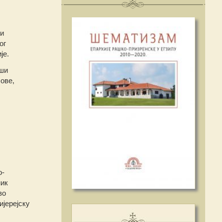
 и
ог
је.
вши
ове,
о-
ник
во
ијерејску