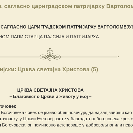
, сагласно цариградском патријарху Вартоло
 САГЛАСНО ЦАРИГРАДСКОМ ПАТРИЈАРХУ ВАРТОЛОМЕЈУ! 
НОМ ПАПИ СТАРЦА ПАЈСИЈА И ПАТРИЈАРХА
јски: Црква светајна Христова (5)
ЦРКВА СВЕТАЈНА ХРИСТОВА
– Благовест о Цркви и животу у њој –
гочовек
 Богочовека човек се језиво обешчовечује, да најзад заврши као
огочовеку, у Цркви Његовој расте у благодатног богочовека кро
ан Богочовека, он неминовно дегенерише у добровољног или нев