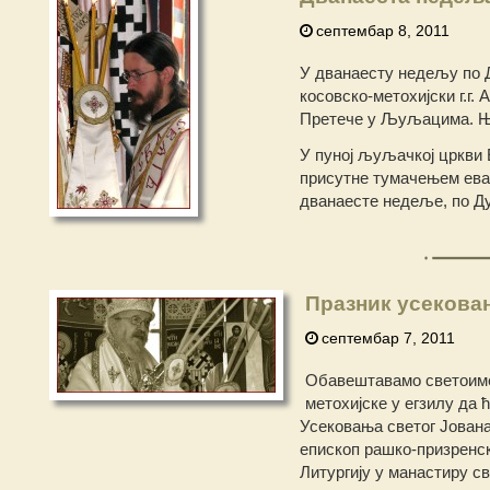
септембар 8, 2011
У дванаесту недељу по 
косовско-метохијски г.г.
Претече у Љуљацима. Ње
У пуној љуљачкој цркви 
присутне тумачењем еван
дванаесте недеље, по Д
Празник усековањ
септембар 7, 2011
Обавештавамо светоимен
метохијске у егзилу да ћ
Усековања светог Јован
епископ рашко-призренски
Литургију у манастиру св