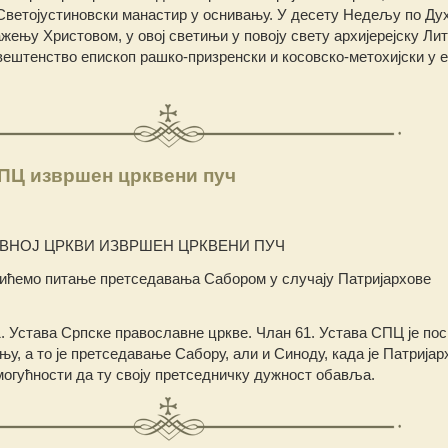
Светојустиновски манастир у оснивању. У десету Недељу по Ду
ењу Христовом, у овој светињи у повоју свету архијерејску Лит
штенство епископ рашко-призренски и косовско-метохијски у егзи
СПЦ извршен црквени пуч
ВНОЈ ЦРКВИ ИЗВРШЕН ЦРКВЕНИ ПУЧ
лићемо питање претседавања Сабором у случају Патријархове
1. Устава Српске православне цркве. Члан 61. Устава СПЦ је пос
у, а то је претседавање Сабору, али и Синоду, када је Патријар
 могућности да ту своју претседничку дужност обавља.