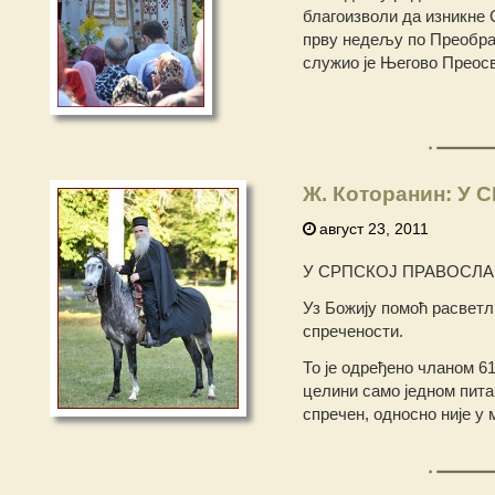
благоизволи да изникне 
прву недељу по Преображ
служио је Његово Преосве
Ж. Которанин: У 
август 23, 2011
У СРПСКОЈ ПРАВОСЛА
Уз Божију помоћ расвет
спречености.
То је одређено чланом 6
целини само једном питањ
спречен, односно није у