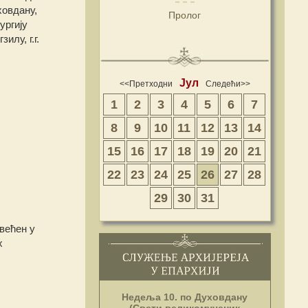
ховдану,
Пролог
ургију
лу, г.г.
Јул
<<Претходни
Следећи>>
1
2
3
4
5
6
7
8
9
10
11
12
13
14
15
16
17
18
19
20
21
22
23
24
25
26
27
28
29
30
31
већен у
х
Недеља 10. по Духовдану