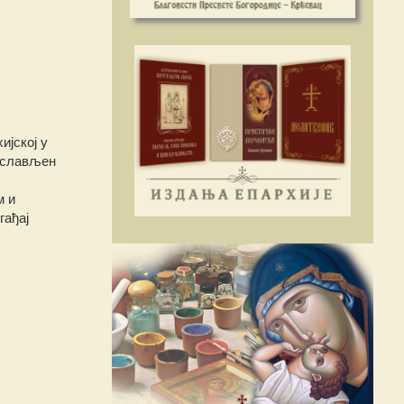
ијској у
рослављен
м и
гађај