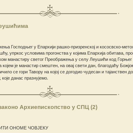
Леушићима
ења Господњег у Епархији рашко-призренској и кососвско-метох
шћу, упркос условима прогонства у којима Епархија обитава, п
ском манастиру светог Преображења у селу Леушићи код Горњег
којем је манастир смештен, на овај свети дан, благодаћу Божјо
ило се гори Тавору на којој се догодио чудесан и тајанствен до
које данас празнујемо.
законо Архиепископство у СПЦ (2)
СИТИ ОНОМЕ ЧОВЈЕКУ