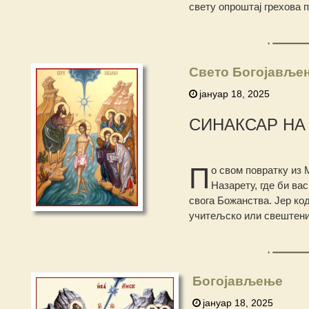
свету опроштај грехова п
Свето Богојављењ
јануар 18, 2025
СИНАКСАР Н
П
о свом повратку из 
Назарету, где би ва
свога Божанства. Јер ко
учитељско или свештени
Богојављење
јануар 18, 2025