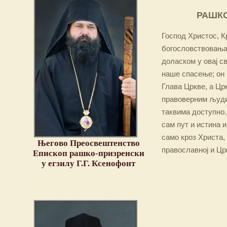
РАШКО
Господ Христос, Кр
богословствовања,
доласком у овај св
наше спасење; он 
Глава Цркве, а Цр
правоверним људим
таквима доступно.
сам пут и истина и
само кроз Христа,
Његово Преосвештенство
православној и Цр
Епископ рашко-призренски
у егзилу Г.Г. Ксенофонт