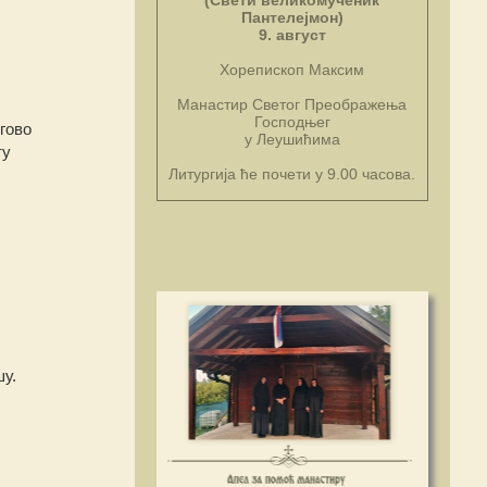
(Свети великомученик
Пантелејмон)
9. август
Хорепископ Максим
Манастир Светог Преображења
Господњег
гово
у Леушићима
ту
Литургија ће почети у 9.00 часова.
у.