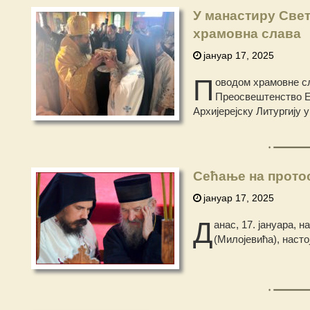
У манастиру Све
храмовна слава
јануар 17, 2025
П
оводом храмовне сл
Преосвештенство Еп
Архијерејску Литургију
Сећање на прото
јануар 17, 2025
Д
анас, 17. јануара,
(Милојевића), наст