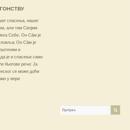
ОГОНСТВУ
ашег спасења, нашег
м, али тим Својим
мога Себе. Он Сâм је
словља; Он Сâм је
крштеним и
 да је и спасење само
е Његове речи: Ја
беског се може доћи
амо у вери