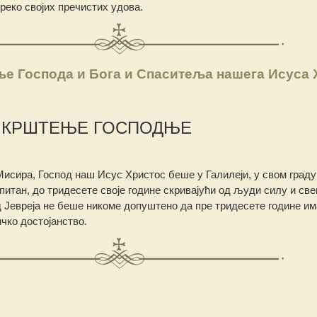
реко својих пречистих удова.
е Господа и Бога и Спаситеља нашега Исуса 
А КРШТЕЊЕ ГОСПОДЊЕ
Мисира, Господ наш Исус Христос беше у Галилеји, у свом граду
спитан, до тридесете своје године скривајући од људи силу и св
д Јевреја не беше никоме допуштено да пре тридесете године им
чко достојанство.