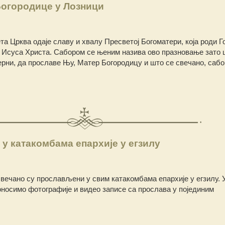
Богородице у Лозници
та Црква одаје славу и хвалу Пресветој Богоматери, која роди Г
 Исуса Христа. Сабором се њеним назива ово празновање зато 
верни, да прославе Њу, Матер Богородицу и што се свечано, сабо
у катакомбама епархије у егзилу
вечано су прослављени у свим катакомбама епархије у егзилу. 
носимо фотографије и видео записе са прослава у појединим