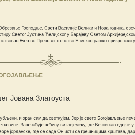
Обрезање Господње, Свети Василије Велики и Нова година, свеч
тиру Светог Јустина Ћелијског у Барајеву Светом Архијерејско
чалствовао Његово Преосвештенство Епископ рашко-призренски у
БОГОЈАВЉЕЊЕ
шег Јована Златоуста
убљени, и оран сам да светкујем. Јер је свето Богојављење печ
етковине. Запечаћује пећину витлејемску, где Вечни као одојче у
воре јорданске, где се сада Он исти са грешницима крштава, дар