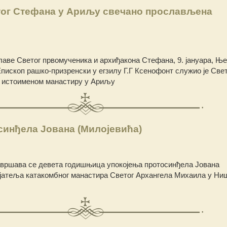
тог Стефана у Ариљу свечано прослављена
аве Светог првомученика и архиђакона Стефана, 9. јануара, Ње
ископ рашко-призренски у егзилу Г.Г Ксенофонт служио је Све
 у истоименом манастиру у Ариљу
синђела Јована (Милојевића)
 навршава се девета годишњица упокојења протосинђела Јована
ојатеља катакомбног манастира Светог Архангела Михаила у Ниш