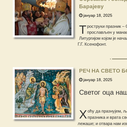
Барајеву
јануар 18, 2025
Т
роструки празник – 
прослављен у манас
Литургијом којом је на
Г.Г. Ксенофонт.
РЕЧ НА СВЕТО 
јануар 18, 2025
Светог оца на
Х
оћу да празнујем, љ
празника и врата св
лежаше; и отвара нам из