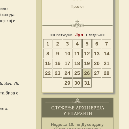
Пролог
било
Господа
ејској и
Јул
<<Претходни
Следећи>>
1
2
3
4
5
6
7
8
9
10
11
12
13
14
15
16
17
18
19
20
21
22
23
24
25
26
27
28
29
30
31
. Зач. 79.
та бива с
рета.
Недеља 10. по Духовдану