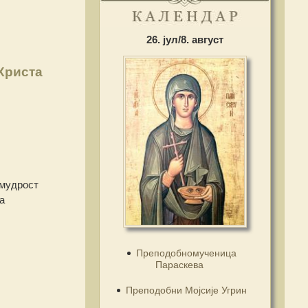
26. јул/8. август
Христа
емудрост
а
Преподобномученица
Параскева
Преподобни Мојсије Угрин