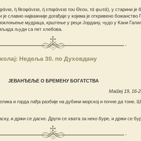
άνια, ή θεοφάνεια, ή επιφάνεια του Θεου, τά φωτά), у старини је 
и је славио најважније догађаје у којима је откривено божанство 
поклоњење мудраца, крштење у реци Јордану, чудо у Кани Галил
иљада људи са пет хлебова.
колај: Недеља 30. по Духовдану
ЈЕВАНЂЕЉЕ О БРЕМЕНУ БОГАТСТВА
Матеј 19, 16-26
елика и горда лађа разбије на дубини морској и почне да тоне. Ш
аску, и држи се даске. Други се хвата за неко буре, и држи се бу