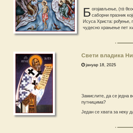
Б
огојављење, (τά θεοφ
саборни празник кој
Исуса Христа: рођење, 
чудесно храњење пет х
Свети владика Ни
јануар 18, 2025
Замислите, да се једна в
путницима?
Један се хвата за неку д