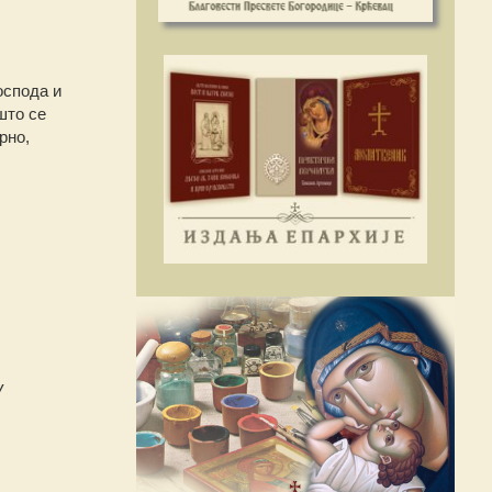
оспода и
што се
рно,
У