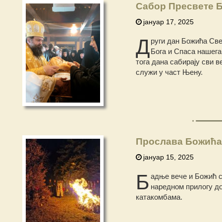
Сабор Пресвете 
јануар 17, 2025
Д
руги дан Божића Све
Бога и Спаса нашега
тога дана сабирају сви 
служи у част Њену.
Прослава Божића 
јануар 15, 2025
Б
адње вече и Божић с
наредном прилогу до
катакомбама.