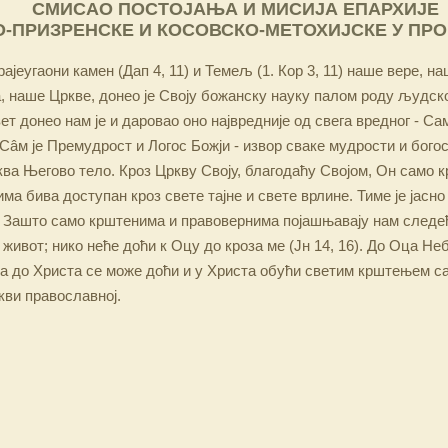
СМИСАО ПОСТОЈАЊА И МИСИЈА ЕПАРХИЈЕ
-ПРИЗРЕНСКЕ И КОСОВСКО-МЕТОХИЈСКЕ У ПР
ајеугаони камен (Дап 4, 11) и Темељ (1. Кор 3, 11) наше вере, н
 наше Цркве, донео је Своју божанску науку палом роду људско
ет донео нам је и даровао оно највредније од свега вредног - Са
Сâм је Премудрост и Логос Божји - извор сваке мудрости и бого
ква Његово тело. Кроз Цркву Своју, благодаћу Својом, Он само 
а бива доступан кроз свете тајне и свете врлине. Тиме је јасно
 Зашто само крштенима и правовернима појашњавају нам следећ
 живот; нико неће доћи к Оцу до кроза ме (Јн 14, 16). До Оца Не
 а до Христа се може доћи и у Христа обући светим крштењем с
кви православној.