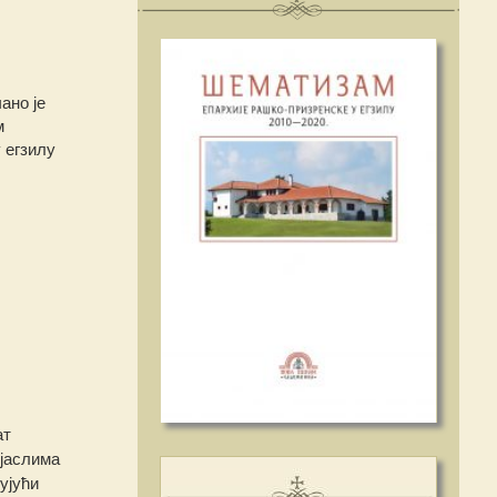
ано је
м
 егзилу
ат
 јаслима
ујући