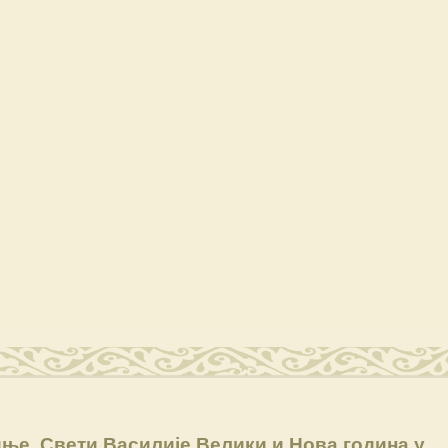
ње, Свети Василије Велики и Нова година у