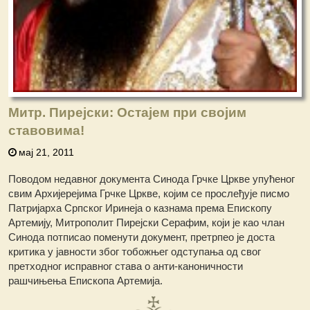
Митр. Пирејски: Остајем при својим
ставовима!
мај 21, 2011
Поводом недавног документа Синода Грчке Цркве упућеног
свим Архијерејима Грчке Цркве, којим се прослеђује писмо
Патријарха Српског Иринеја о казнама према Епископу
Артемију, Митрополит Пирејски Серафим, који је као члан
Синода потписао поменути документ, претрпео је доста
критика у јавности због тобожњег одступања од свог
претходног исправног става о анти-каноничности
рашчињења Епископа Артемија.