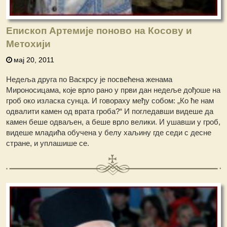
Епископ Артемије поново на Косову и
Метохији
мај 20, 2011
Недеља друга по Васкрсу је посвећена женама
Мироносицама, које врло рано у први дан недеље дођоше на
гроб око изласка сунца. И говораху међу собом: „Ко ће нам
одвалити камен од врата гроба?“ И погледавши видеше да
камен беше одваљен, а беше врло велики. И ушавши у гроб,
видеше младића обучена у белу хаљину где седи с десне
стране, и уплашише се.