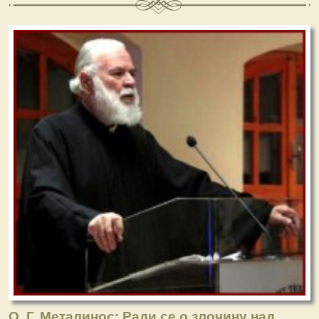
О. Г. Металинос: Ради се о злочину над