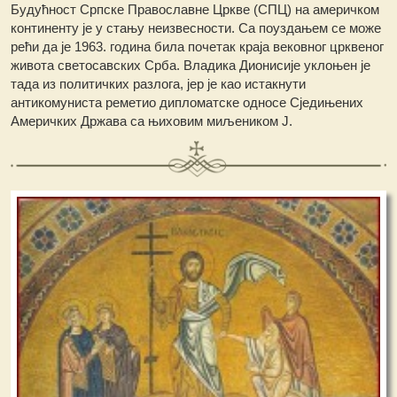
Будућност Српске Православне Цркве (СПЦ) на америчком
континенту је у стању неизвесности. Са поуздањем се може
рећи да је 1963. година била почетак краја вековног црквеног
живота светосавских Срба. Владика Дионисије уклоњен је
тада из политичких разлога, јер је као истакнути
антикомуниста реметио дипломатске односе Сједињених
Америчких Држава са њиховим миљеником Ј.