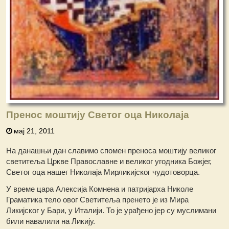
Пренос моштију Светог оца Николаја
мај 21, 2011
На данашњи дан славимо спомен преноса моштију великог
светитеља Цркве Православне и великог угодника Божјег,
Светог оца нашег Николаја Мирликијског чудотоворца.
У време цара Алексија Комнена и патријарха Николе
Граматика тело овог Светитеља пренето је из Мира
Ликијског у Бари, у Италији. То је урађено јер су муслимани
били навалили на Ликију.