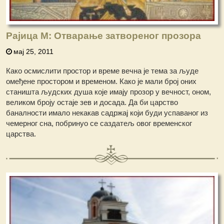
Рајица М: Отварање затвореног прозора
мај 25, 2011
Како осмислити простор и време вечна је тема за људе
омеђене простором и временом. Како је мали број оних
станишта људских душа које имају прозор у вечност, оном,
великом броју остаје зев и досада. Да би царство
баналности имало некакав садржај који буди успаваног из
чемерног сна, побринуо се саздатељ овог временског
царства.