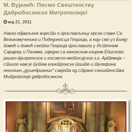
М. Вујанић: Писмо Свештенству
Дабробосанске Митрополије!
мај 21, 2011
Након објављене вијести о прослављењу крсне славе Св.
Великомученика и Победоносца Георгија, а коју смо уз Божју
помоћ и помоћ светог Георгија прославили у Источном
Сарајеву и Палама, заједно са канонским клиром Епископа
рашко-призренског и косовско-метохијског г.г. Артемија –
стигло нам је путем електронске поште и телефона
неколико „душебрижних“ савјета од стране свештенства
Митрополије дабробосанске.