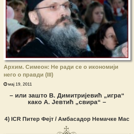
Архим. Симеон: Не ради се о икономији
него о правди (III)
мај 19, 2011
– или зашто В. Димитријевић „игра“
како А. Јевтић „свира“ –
4) ICR Питер Фејт / Амбaсадор Немачке Мас