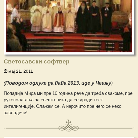
Светосавски софтвер
мај 21, 2011
(
Поводом одлуке да папа 2013. иде у Чешку
)
Попадија Мира ми пре 10 година рече да треба свакоме, пре
рукополагања за свештеника да се уради тест
интелигенције. Слажем се. А нарочито пре него се неко
завладичи!