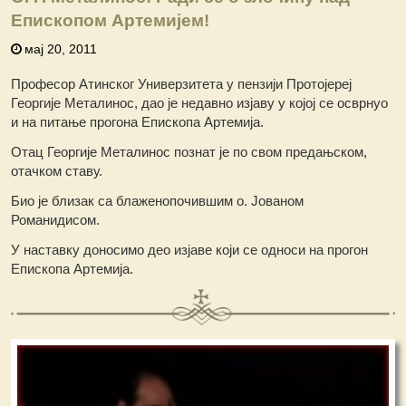
Епископом Артемијем!
мај 20, 2011
Професор Атинског Универзитета у пензији Протојереј
Георгије Металинос, дао је недавно изјаву у којој се осврнуо
и на питање прогона Епископа Артемија.
Отац Георгије Металинос познат је по свом предањском,
отачком ставу.
Био је близак са блаженопочившим о. Јованом
Романидисом.
У наставку доносимо део изјаве који се односи на прогон
Епископа Артемија.