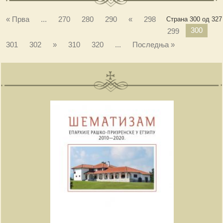
« Прва
...
270
280
290
«
298
Страна 300 од 327
300
299
301
302
»
310
320
...
Последња »