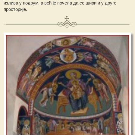
излива у подрум, а већ је почела да се шири и у друге
просторије.