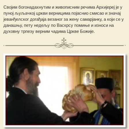
Својим богонадахнутим и живописним речима Архијереј је у
пуној љуљачкој цркви верницима појаснио смисао и значај
јеванђелског догађаја везаног за жену самарјанку, а који се у
данашњу, пету недељу по Васкрсу помиње и износи на
духовну трпезу верним чадима Цркве Божије.