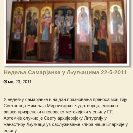
Недеља Самарјанке у Љуљацима 22-5-2011
мај 23, 2011
У недељу самарјанке и на дан празновања преноса моштију
Светог оца Николаја Мирликијског чудотворца, епископ
рашко-призренски и косовско-метохијски у егзилу Г.Г.
Артемије служио је Свету архијерејску Литургију у
манастиру Љуљаци уз саслуживање клира наше Епархије у
егзилу.