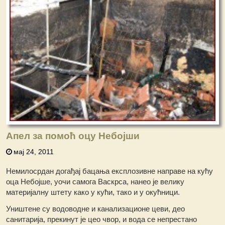
Апел за помоћ оцу Небојши
мај 24, 2011
Немилосрдан догађај бацања експлозивне направе на кућу
оца Небојше, уочи самога Васкрса, нанео је велику
материјалну штету како у кући, тако и у окућници.
Уништене су водоводне и канализационе цеви, део
санитарија, прекинут је цео чвор, и вода се непрестано