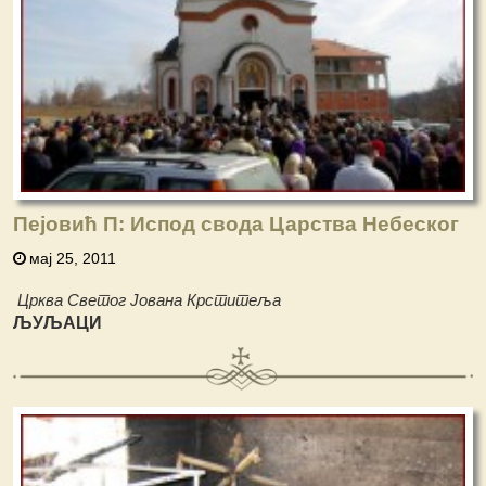
Пејовић П: Испод свода Царства Небеског
мај 25, 2011
Црква Светог Јована Крститеља
ЉУЉАЦИ