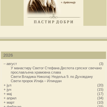
2026
–
август
(3)
У манастиру Светог Стефана Деспота српског свечано
прослављена храмовна слава
Свети Владика Николај: Недеља 9. по Духовдану
Свети пророк Илија – Илиндан
+
јул
(20)
+
јун
(15)
+
мај
(17)
+
април
(34)
+
март
(10)
+
фебруар
(15)