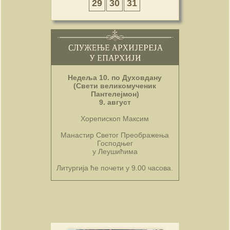
29
30
31
Недеља 10. по Духовдану
(Свети великомученик
Пантелејмон)
9. август
Хорепископ Максим
Манастир Светог Преображења
Господњег
у Леушићима
Литургија ће почети у 9.00 часова.