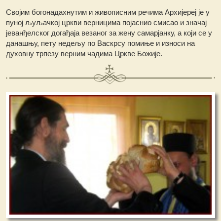
Својим богонадахнутим и живописним речима Архијереј је у
пуној љуљачкој цркви верницима појаснио смисао и значај
јеванђелског догађаја везаног за жену самарјанку, а који се у
данашњу, пету недељу по Васкрсу помиње и износи на
духовну трпезу верним чадима Цркве Божије.