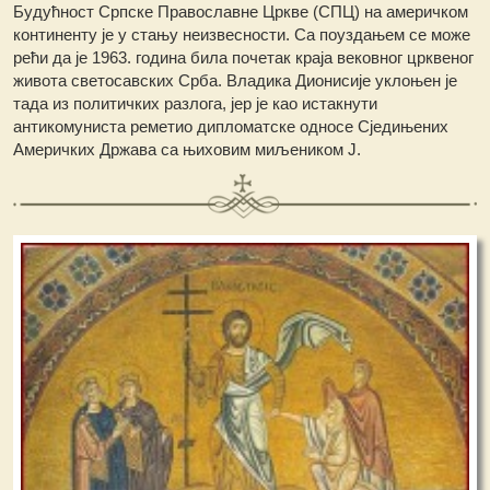
Будућност Српске Православне Цркве (СПЦ) на америчком
континенту је у стању неизвесности. Са поуздањем се може
рећи да је 1963. година била почетак краја вековног црквеног
живота светосавских Срба. Владика Дионисије уклоњен је
тада из политичких разлога, јер је као истакнути
антикомуниста реметио дипломатске односе Сједињених
Америчких Држава са њиховим миљеником Ј.