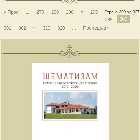
« Прва
...
270
280
290
«
298
Страна 300 од 327
300
299
301
302
»
310
320
...
Последња »