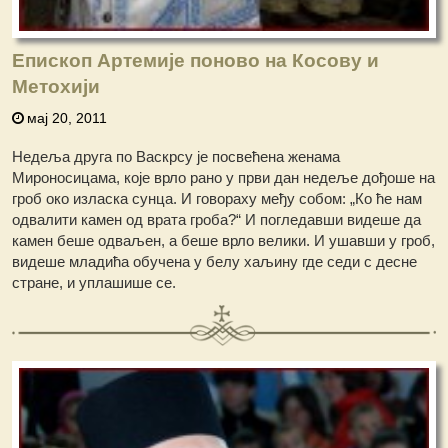
Епископ Артемије поново на Косову и
Метохији
мај 20, 2011
Недеља друга по Васкрсу је посвећена женама
Мироносицама, које врло рано у први дан недеље дођоше на
гроб око изласка сунца. И говораху међу собом: „Ко ће нам
одвалити камен од врата гроба?“ И погледавши видеше да
камен беше одваљен, а беше врло велики. И ушавши у гроб,
видеше младића обучена у белу хаљину где седи с десне
стране, и уплашише се.