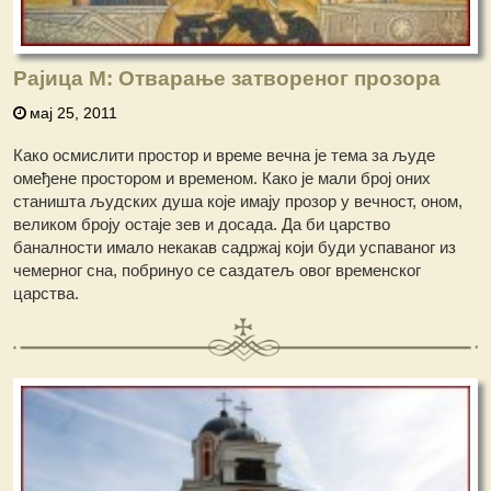
Рајица М: Отварање затвореног прозора
мај 25, 2011
Како осмислити простор и време вечна је тема за људе
омеђене простором и временом. Како је мали број оних
станишта људских душа које имају прозор у вечност, оном,
великом броју остаје зев и досада. Да би царство
баналности имало некакав садржај који буди успаваног из
чемерног сна, побринуо се саздатељ овог временског
царства.