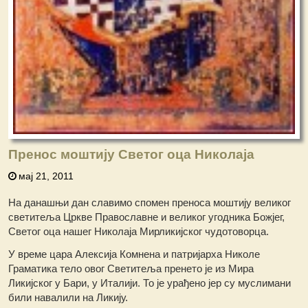
Пренос моштију Светог оца Николаја
мај 21, 2011
На данашњи дан славимо спомен преноса моштију великог
светитеља Цркве Православне и великог угодника Божјег,
Светог оца нашег Николаја Мирликијског чудотоворца.
У време цара Алексија Комнена и патријарха Николе
Граматика тело овог Светитеља пренето је из Мира
Ликијског у Бари, у Италији. То је урађено јер су муслимани
били навалили на Ликију.