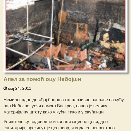
Апел за помоћ оцу Небојши
мај 24, 2011
Немилосрдан догађај бацања експлозивне направе на кућу
оца Небојше, уочи самога Васкрса, нанео је велику
материјалну штету како у кући, тако и у окућници.
Уништене су водоводне и канализационе цеви, део
санитарија, прекинут је цео чвор, и вода се непрестано