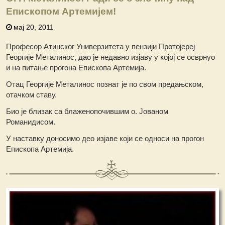
Епископом Артемијем!
мај 20, 2011
Професор Атинског Универзитета у пензији Протојереј
Георгије Металинос, дао је недавно изјаву у којој се осврнуо
и на питање прогона Епископа Артемија.
Отац Георгије Металинос познат је по свом предањском,
отачком ставу.
Био је близак са блаженопочившим о. Јованом
Романидисом.
У наставку доносимо део изјаве који се односи на прогон
Епископа Артемија.