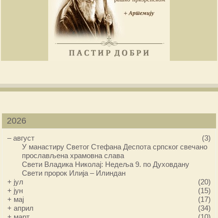
2026
–
август
(3)
У манастиру Светог Стефана Деспота српског свечано
прослављена храмовна слава
Свети Владика Николај: Недеља 9. по Духовдану
Свети пророк Илија – Илиндан
+
јул
(20)
+
јун
(15)
+
мај
(17)
+
април
(34)
+
март
(10)