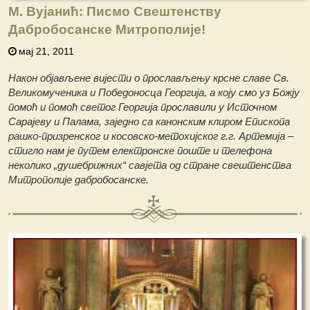
М. Вујанић: Писмо Свештенству
Дабробосанске Митрополије!
мај 21, 2011
Након објављене вијести о прослављењу крсне славе Св.
Великомученика и Победоносца Георгија, а коју смо уз Божју
помоћ и помоћ светог Георгија прославили у Источном
Сарајеву и Палама, заједно са канонским клиром Епископа
рашко-призренског и косовско-метохијског г.г. Артемија –
стигло нам је путем електронске поште и телефона
неколико „душебрижних“ савјета од стране свештенства
Митрополије дабробосанске.