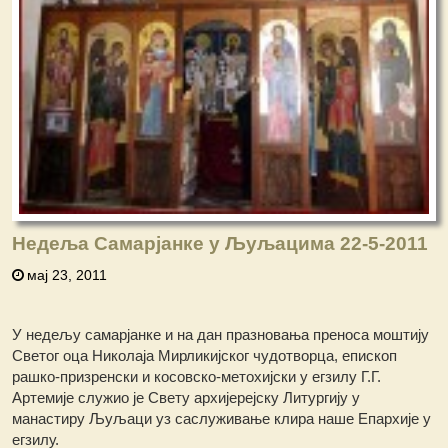
Недеља Самарјанке у Љуљацима 22-5-2011
мај 23, 2011
У недељу самарјанке и на дан празновања преноса моштију
Светог оца Николаја Мирликијског чудотворца, епископ
рашко-призренски и косовско-метохијски у егзилу Г.Г.
Артемије служио је Свету архијерејску Литургију у
манастиру Љуљаци уз саслуживање клира наше Епархије у
егзилу.