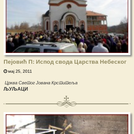
Пејовић П: Испод свода Царства Небеског
мај 25, 2011
Црква Светог Јована Крститеља
ЉУЉАЦИ