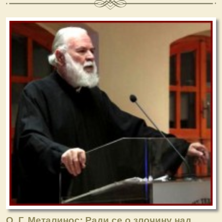
О. Г. Металинос: Ради се о злочину над