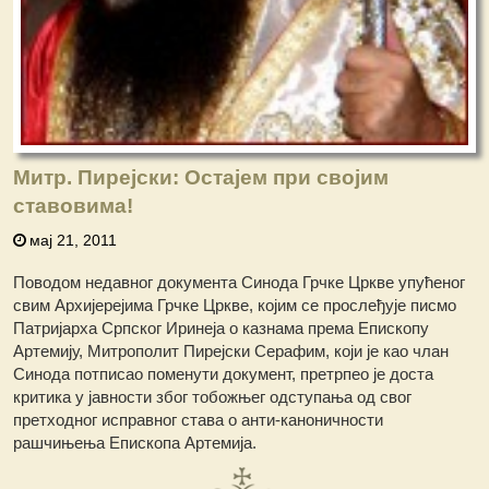
Митр. Пирејски: Остајем при својим
ставовима!
мај 21, 2011
Поводом недавног документа Синода Грчке Цркве упућеног
свим Архијерејима Грчке Цркве, којим се прослеђује писмо
Патријарха Српског Иринеја о казнама према Епископу
Артемију, Митрополит Пирејски Серафим, који је као члан
Синода потписао поменути документ, претрпео је доста
критика у јавности због тобожњег одступања од свог
претходног исправног става о анти-каноничности
рашчињења Епископа Артемија.