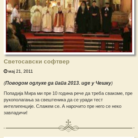
Светосавски софтвер
мај 21, 2011
(
Поводом одлуке да папа 2013. иде у Чешку
)
Попадија Мира ми пре 10 година рече да треба свакоме, пре
рукополагања за свештеника да се уради тест
интелигенције. Слажем се. А нарочито пре него се неко
завладичи!