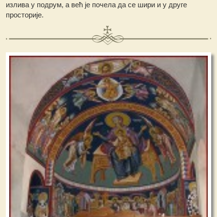
излива у подрум, а већ је почела да се шири и у друге
просторије.