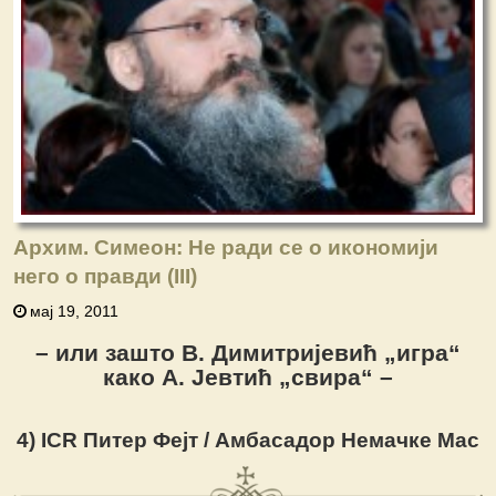
Архим. Симеон: Не ради се о икономији
него о правди (III)
мај 19, 2011
– или зашто В. Димитријевић „игра“
како А. Јевтић „свира“ –
4) ICR Питер Фејт / Амбaсадор Немачке Мас