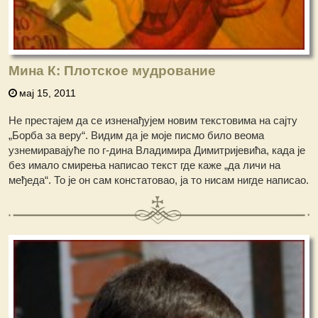
Мина К: Плотское мудрование
мај 15, 2011
Не престајем да се изненађујем новим текстовима на сајту
„Борба за веру“. Видим да је моје писмо било веома
узнемиравајуће по г-дина Владимира Димитријевића, када је
без имало смирења написао текст где каже „да личи на
међеда“. То је он сам констатовао, ја то нисам нигде написао.