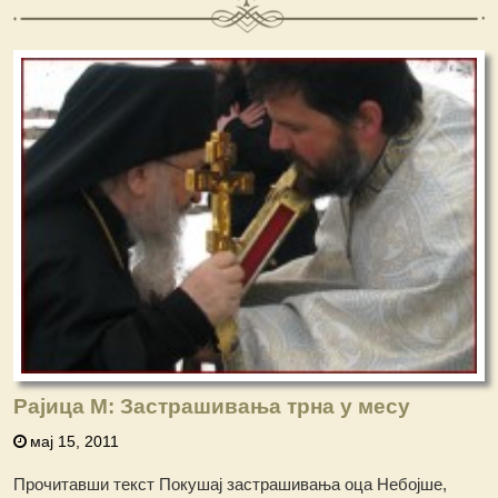
Рајица М: Застрашивања трна у месу
мај 15, 2011
Прочитавши текст Покушај застрашивања оца Небојше,