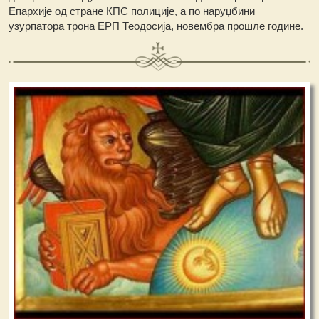
Епархије од стране КПС полиције, а по наруџбини
узурпатора трона ЕРП Теодосија, новембра прошле године.