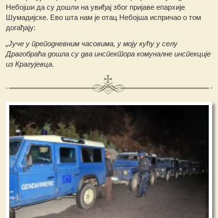
Небојши да су дошли на увиђај због пријаве епархије
Шумадијске. Ево шта нам је отац Небојша испричао о том
догађају:
„Јуче у преподневним часовима, у моју кућу у селу
Драгобраћа дошла су два инспектора комуналне инспекције
из Крагујевца.