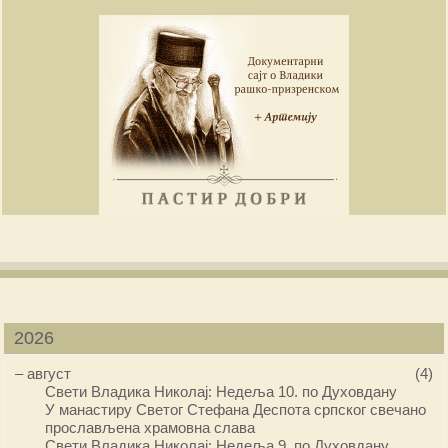
2026
–
август
(4)
Свети Владика Николај: Недеља 10. по Духовдану
У манастиру Светог Стефана Деспота српског свечано
прослављена храмовна слава
Свети Владика Николај: Недеља 9. по Духовдану