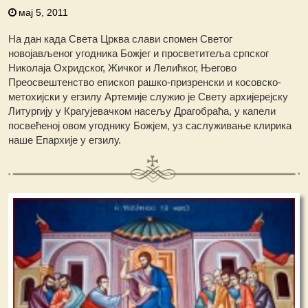
мај 5, 2011
На дан када Света Црква слави спомен Светог
новојављеног угодника Божјег и просветитеља српског
Николаја Охридског, Жичког и Лелићког, Његово
Преосвештенство епископ рашко-призренски и косовско-
метохијски у егзилу Артемије служио је Свету архијерејску
Литургију у Крагујевачком насељу Драгобраћа, у капели
посвећеној овом угоднику Божјем, уз саслуживање клирика
наше Епархије у егзилу.