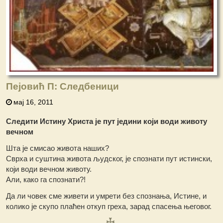
Пејовић П: Следбеници
мај 16, 2011
Следити Истину Христа је пут једини који води животу
вечном
Шта је смисао живота наших?
Сврха и суштина живота људског, је спознати пут истински,
који води вечном животу.
Али, како га спознати?!
Да ли човек сме живети и умрети без спознања, Истине, и
колико је скупо плаћен откуп греха, зарад спасења његовог.