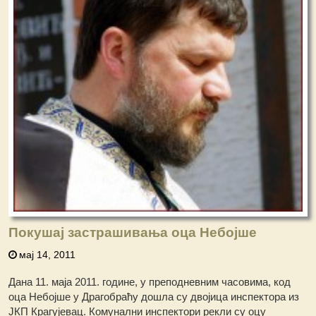
Покушај застрашивања оца Небојше
мај 14, 2011
Дана 11. маја 2011. године, у преподневним часовима, код
оца Небојше у Драгобраћу дошла су двојица инспектора из
ЈКП Крагујевац. Комунални инспектори рекли су оцу