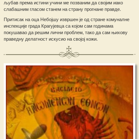
љубав према истини учини ме позваним да својим иако
слабашним гласом станем на страну прогнане правде.
Притисак на оца Небојшу извршен је од стране комуналне
инспекције града Крагујевца са којом сам годинама
покушавао да решим лични проблем, тако да сам њихову
праведну делатност искусио на својој кожи.