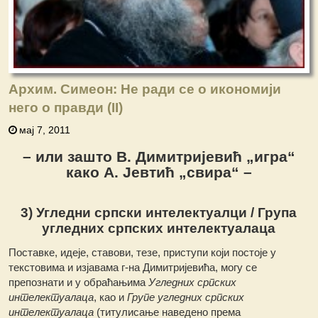
Архим. Симеон: Не ради се о икономији
него о правди (II)
мај 7, 2011
– или зашто В. Димитријевић „игра“
како А. Јевтић „свира“ –
3) Угледни српски интелектуалци / Група
угледних српских интелектуалаца
Поставке, идеје, ставови, тезе, приступи који постоје у
текстовима и изјавама г-на Димитријевића, могу се
препознати и у обраћањима
Угледних српских
интелектуалаца
, као и
Групе угледних српских
интелектуалаца
(титулисање наведено према