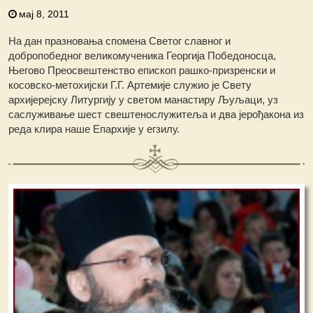
мај 8, 2011
На дан празновања спомена Светог славног и
добропобедног великомученика Георгија Победоносца,
Његово Преосвештенство епископ рашко-призренски и
косовско-метохијски Г.Г. Артемије служио је Свету
архијерејску Литургију у светом манастиру Љуљаци, уз
саслуживање шест свештенослужитеља и два јерођакона из
реда клира нaше Епархије у егзилу.