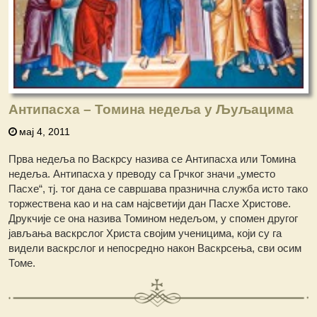
Антипасха – Томина недеља у Љуљацима
мај 4, 2011
Прва недеља по Васкрсу назива се Антипасха или Томина
недеља. Антипасха у преводу са Грчког значи „уместо
Пасхе“, тј. тог дана се савршава празнична служба исто тако
торжествена као и на сам најсветији дан Пасхе Христове.
Друкчије се она назива Томином недељом, у спомен другог
јављања васкрслог Христа својим ученицима, који су га
видели васкрслог и непосредно након Васкрсења, сви осим
Томе.