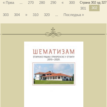
« Прва
...
270
280
290
«
300
Страна 302 од 327
302
301
303
304
»
310
320
...
Последња »