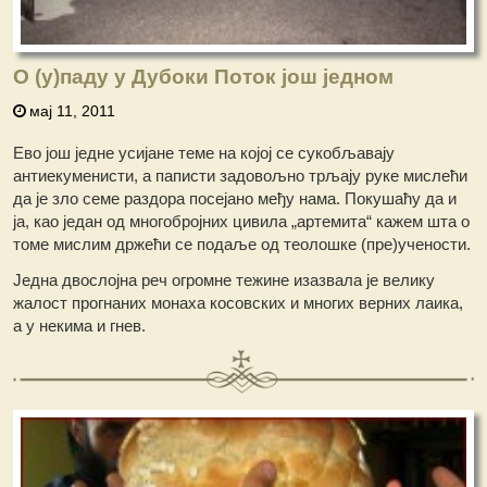
О (у)паду у Дубоки Поток још једном
мај 11, 2011
Ево још једне усијане теме на којој се сукобљавају
антиекуменисти, а паписти задовољно трљају руке мислећи
да је зло семе раздора посејано међу нама. Покушаћу да и
ја, као један од многобројних цивила „артемита“ кажем шта о
томе мислим држећи се подаље од теолошке (пре)учености.
Једна двослојна реч огромне тежине изазвала је велику
жалост прогнаних монаха косовских и многих верних лаика,
а у некима и гнев.