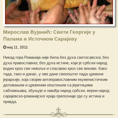
Мирослав Вујанић: Свети Георгије у
Палама и Источном Сарајеву
мај 11, 2011
Никад гора Романија није била без духа светосавског, без
духа православног, без духа истине, који је србски народ
водио кроз све невоље и спасавао кроз све векове. Како
тада, тако и данас, у ове дане свеопштег пада црквене
јерархије, која својим антиправославним екуменистичким
деловањем и црквеним општењем са јеретицима
саблажњава, збуњује и завађа народ србски, верни народ
сарајевско-романијског краја препознаје где су истина и
правда.