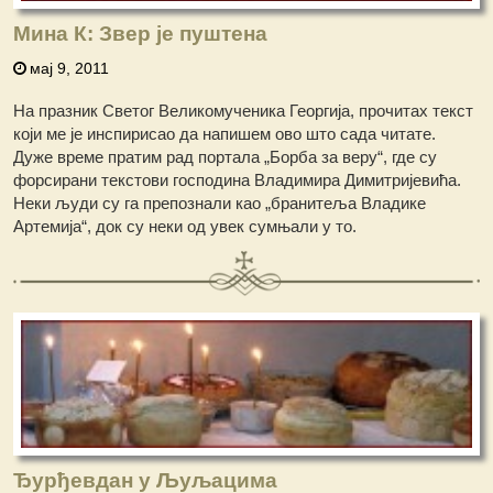
Мина К: Звер је пуштена
мај 9, 2011
На празник Светог Великомученика Георгија, прочитах текст
који ме је инспирисао да напишем ово што сада читате.
Дуже време пратим рад портала „Борба за веру“, где су
форсирани текстови господина Владимира Димитријевића.
Неки људи су га препознали као „бранитеља Владике
Артемија“, док су неки од увек сумњали у то.
Ђурђевдан у Љуљацима