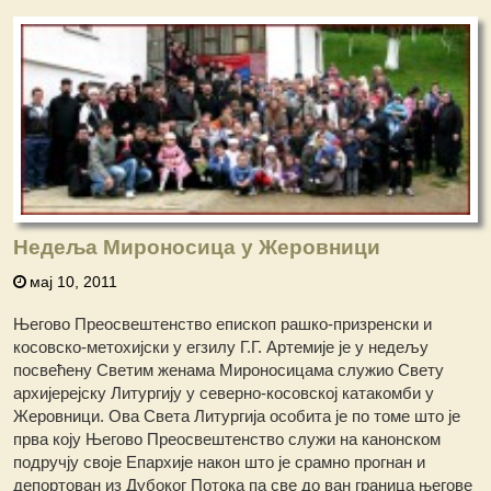
Недеља Мироносица у Жеровници
мај 10, 2011
Његово Преосвештенство епископ рашко-призренски и
косовско-метохијски у егзилу Г.Г. Артемије је у недељу
посвећену Светим женама Мироносицама служио Свету
архијерејску Литургију у северно-косовској катакомби у
Жеровници. Ова Света Литургија особита је по томе што је
прва коју Његово Преосвештенство служи на канонском
подручју своје Епархије након што је срамно прогнан и
депортован из Дубоког Потока па све до ван граница његове