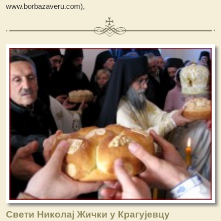
www.borbazaveru.com),
Свети Николај Жички у Крагујевцу