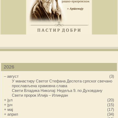
2026
–
август
(3)
У манастиру Светог Стефана Деспота српског свечано
прослављена храмовна слава
Свети Владика Николај: Недеља 9. по Духовдану
Свети пророк Илија – Илиндан
+
јул
(20)
+
јун
(15)
+
мај
(17)
+
април
(34)