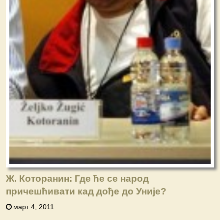
Ж. Которанин: Где ће се народ
причешћивати кад дође до Уније?
март 4, 2011