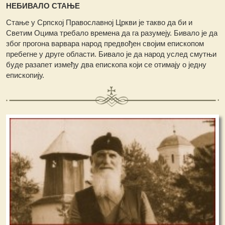
НЕБИВАЛО СТАЊЕ
Стање у Српској Православној Цркви је такво да би и
Светим Оцима требало времена да га разумеју. Бивало је да
због прогона варвара народ предвођен својим епископом
пребегне у друге области. Бивало је да народ услед смутњи
буде разапет између два епископа који се отимају о једну
епископију.