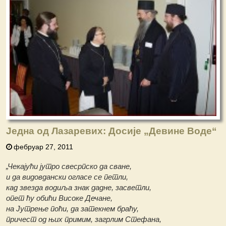
Једна од Лазаревих: Досије „Девине Воде“
фебруар 27, 2011
„Чекајући јутро свесрпско да сване,
и да видовдански огласе се петли,
кад звезда водиља знак дадне, засветли,
опет ћу обићи Високе Дечане,
на Јутрење поћи, да затекнем браћу,
причест од њих примим, загрлим Стефана,