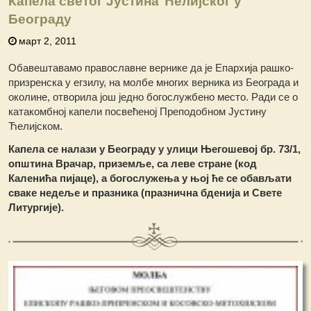
Капела светог Јустина Ћелијског у
Београду
март 2, 2011
Обавештавамо православне вернике да је Епархија рашко-
призренска у егзилу, на молбе многих верника из Београда и
околине, отворила још једно богослужбено место. Ради се о
катакомбној капели посвећеној Преподобном Јустину
Ћелијском.
Капела се налази у Београду у улици Његошевој бр. 73/1,
општина Врачар, приземље, са леве стране (код
Каленића пијаце), а богослужења у њој ће се обављати
сваке недеље и празника (празнична бденија и Свете
Литургије).