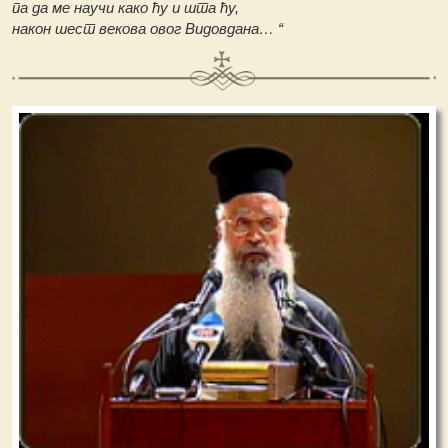
па да ме научи како ћу и шта ћу,
након шест векова овог Видовдана… “