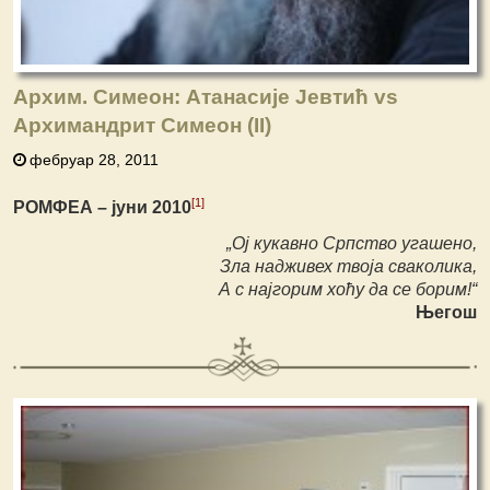
Архим. Симеон: Атанасије Јевтић vs
Архимандрит Симеон (II)
фебруар 28, 2011
[1]
РОМФЕА – јуни 2010
„Ој кукавно Српство угашено,
Зла надживех твоја сваколика,
А с најгорим хоћу да се борим!
“
Његош