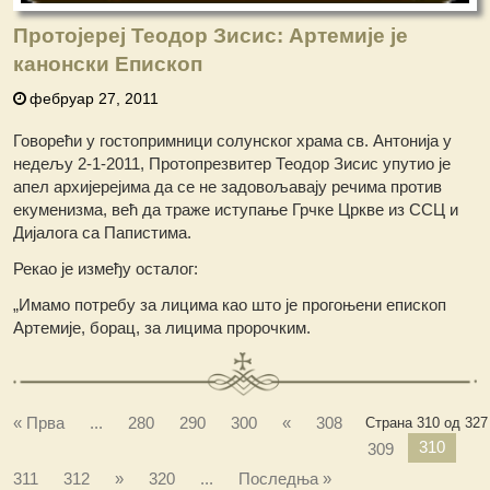
Протојереј Теодор Зисис: Артемије је
канонски Епископ
фебруар 27, 2011
Говорећи у гостопримници солунског храма св. Антонија у
недељу 2-1-2011, Протопрезвитер Теодор Зисис упутио је
апел архијерејима да се не задовољавају речима против
екуменизма, већ да траже иступање Грчке Цркве из ССЦ и
Дијалога са Папистима.
Рекао је између осталог:
„Имамо потребу за лицима као што је прогоњени епископ
Артемије, борац, за лицима пророчким.
« Прва
...
280
290
300
«
308
Страна 310 од 327
310
309
311
312
»
320
...
Последња »