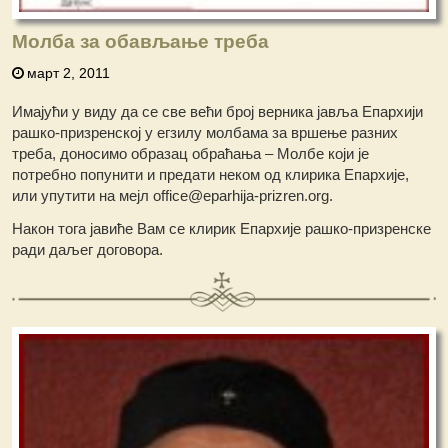
Молба за обављање треба
март 2, 2011
Имајући у виду да се све већи број верника јавља Епархији
рашко-призренској у егзилу молбама за вршење разних
треба, доносимо образац обраћања – Молбе који је
потребно попунити и предати неком од клирика Епархије,
или упутити на мејл office@eparhija-prizren.org.
Након тога јавиће Вам се клирик Епархије рашко-призренске
ради даљег договора.