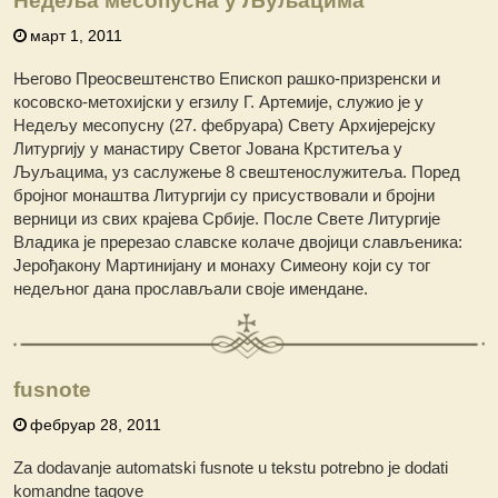
Недеља месопусна у Љуљацима
март 1, 2011
Његово Преосвештенство Епископ рашко-призренски и
косовско-метохијски у егзилу Г. Артемије, служио је у
Недељу месопусну (27. фебруара) Свету Архијерејску
Литургију у манастиру Светог Јована Крститеља у
Љуљацима, уз саслужење 8 свештенослужитеља. Поред
бројног монаштва Литургији су присуствовали и бројни
верници из свих крајева Србије. После Свете Литургије
Владика је пререзао славске колаче двојици слављеника:
Јерођакону Мартинијану и монаху Симеону који су тог
недељног дана прослављали своје имендане.
fusnote
фебруар 28, 2011
Za dodavanje automatski fusnote u tekstu potrebno je dodati
komandne tagove