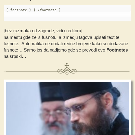
{ footnote } { /footnote }
[bez razmaka od zagrade, vidi u editoru]
na mestu gde zelis fusnotu, a izmedju tagova upisati text te
fusnote. Automatika ce dodati redne brojeve kako su dodavane
fusnote… Samo jos da nadjemo gde se prevodi ovo
Footnotes
na srpski…