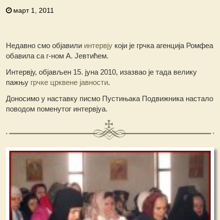
март 1, 2011
Недавно смо објавили
интервју
који је грчка агенција Ромфеа
обавила са г-ном А. Јевтићем.
Интервју, објављен 15. јуна 2010, изазвао је тада велику
пажњу
грчке црквене јавности
.
Доносимо у наставку писмо Пустињака Подвижника настало
поводом поменутог интервјуа.