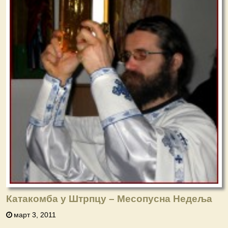
Катакомба у Штрпцу – Месопусна Недеља
март 3, 2011