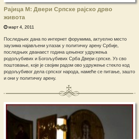
Рајица М: Двери Српске рајско дрво
живота
март 4, 2011
Последњих дана по интернет форумима, актуелно место
заузима најављени улазак у политичку арену Србије,
последњих дванаест година цењеног удружења
родољубивих и Богољубивих Срба Двери српске. Уз сво
поштовање, које је својим радом ово удружење стекло код
родољубивог дела српског народа, намеће се питање, зашто
и они у политичку арену.