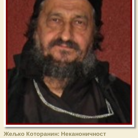
Жељко Которанин: Неканоничност