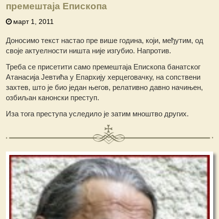
премештаја Епископа
март 1, 2011
Доносимо текст настао пре више година, који, међутим, од
своје актуелности ништа није изгубио. Напротив.
Треба се присетити само премештаја Епископа банатског
Атанасија Јевтића у Епархију херцеговачку, на сопствени
захтев, што је био један његов, релативно давно начињен,
озбиљан канонски преступ.
Иза тога преступа уследило је затим мноштво других.