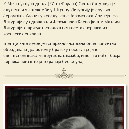
У Месопусну недељу (27. фебруара) Света Литургија је
служена и у катакомби у Штрпцу. Литургију је служио
Јеромонах Агапит уз саслужење Јеромонаха Иринеја. На
Литургији су одговарали Јеромонаси Ксенофонт и Максим.
Литургији је присуствовало и петнаестак верника из
косовских енклава.
Братија катакомбе је тог празничног дана била приметно
обрадована доласком у братску посету тројице
свештеноманаха из других катакомби, и нешто већег броја
верника него што је то раније био случај.