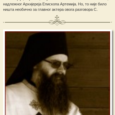
надлежног Архијереја Епископа Артемија. Но, то није било
ништа необично за главног актера овога разговора С.