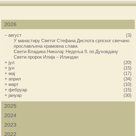
2026
–
август
(3)
У манастиру Светог Стефана Деспота српског свечано
прослављена храмовна слава
Свети Владика Николај: Недеља 9. по Духовдану
Свети пророк Илија – Илиндан
+
јул
(20)
+
јун
(15)
+
мај
(17)
+
април
(34)
+
март
(10)
+
фебруар
(15)
+
јануар
(30)
2025
2024
2023
2022