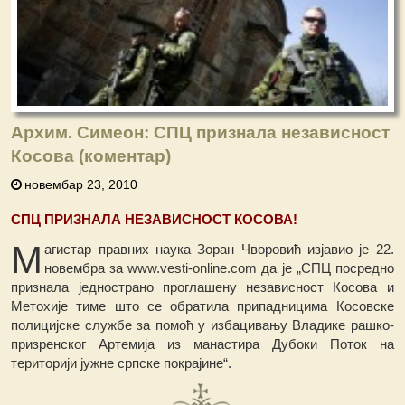
Архим. Симеон: СПЦ признала независност
Косова (коментар)
новембар 23, 2010
СПЦ ПРИЗНАЛА НЕЗАВИСНОСТ КОСОВА!
М
агистар правних наука Зоран Чворовић изјавио је 22.
новембра за www.vesti-online.com да је „СПЦ посредно
признала једнострано проглашену независност Косова и
Метохије тиме што се обратила припадницима Косовске
полицијске службе за помоћ у избацивању Владике рашко-
призренског Артемија из манастира Дубоки Поток на
територији јужне српске покрајине“.