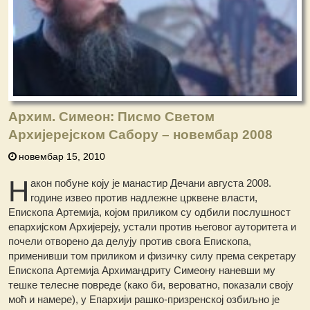
Архим. Симеон: Писмо Светом
Архијерејском Сабору – новембар 2008
новембар 15, 2010
Н
акон побуне коју је манастир Дечани августа 2008.
године извео против надлежне црквене власти,
Епископа Артемија, којом приликом су одбили послушност
епархијском Архијереју, устали против његовог ауторитета и
почели отворено да делују против свога Епископа,
применивши том приликом и физичку силу према секретару
Епископа Артемија Архимандриту Симеону наневши му
тешке телесне повреде (како би, вероватно, показали своју
моћ и намере), у Епархији рашко-призренској озбиљно је