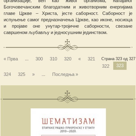
организације, већ као живог организма, напајаног
Богочовечанским благодатним и животворним енергијама
главе Цркве – Христа, јесте саборност. Саборност је
испуњење самог предназначења Цркве, као иконе, носиоца
и пројаве оне унутар-тројичне саборности, свезане
савршеном љубављу и једносушним јединством.
« Прва
...
300
310
320
«
321
Страна 323 од 327
323
322
324
325
»
...
Последња »