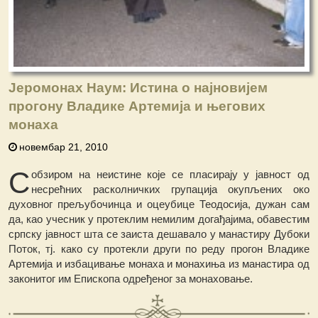
Јеромонах Наум: Истина о најновијем
прогону Владике Артемија и његових
монаха
новембар 21, 2010
С
обзиром на неистине које се пласирају у јавност од
несрећних расколничких групација окупљених око
духовног прељубочинца и оцеубице Теодосија, дужан сам
да, као учесник у протеклим немилим догађајима, обавестим
српску јавност шта се заиста дешавало у манастиру Дубоки
Поток, тј. како су протекли други по реду прогон Владике
Артемија и избацивање монаха и монахиња из манастира од
законитог им Епископа одређеног за монаховање.