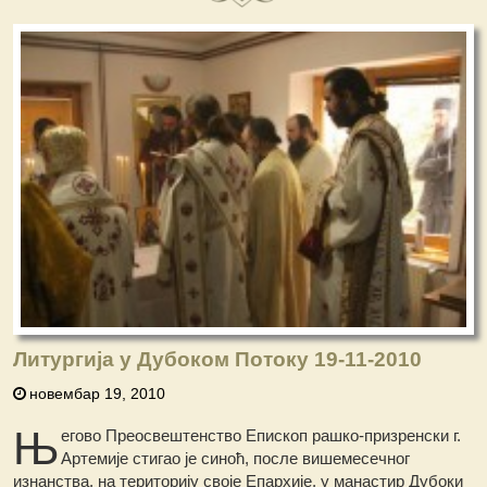
Литургија у Дубоком Потоку 19-11-2010
новембар 19, 2010
Њ
егово Преосвештенство Епископ рашко-призренски г.
Артемије стигао је синоћ, после вишемесечног
изнанства, на територију своје Епархије, у манастир Дубоки