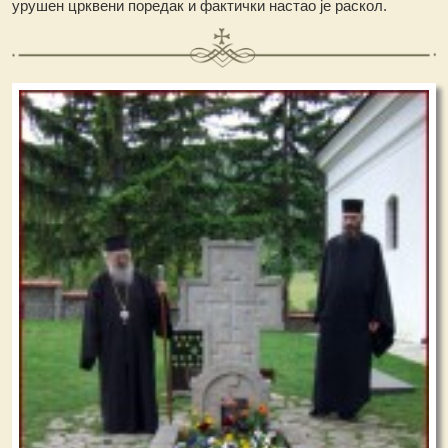
урушен црквени поредак и фактички настао је раскол.