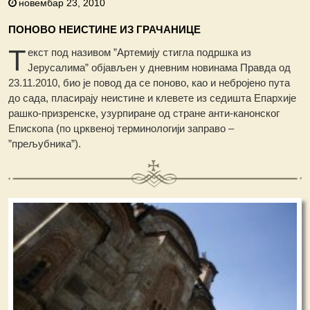
новембар 23, 2010
ПОНОВО НЕИСТИНЕ ИЗ ГРАЧАНИЦЕ
Т
екст под називом ”Артемију стигла подршка из
Јерусалима” објављен у дневним новинама Правда од
23.11.2010, био је повод да се поново, као и небројено пута
до сада, пласирају неистине и клевете из седишта Епархије
рашко-призренске, узурпиране од стране анти-канонског
Епископа (по црквеној терминологији заправо –
”прељубника”).