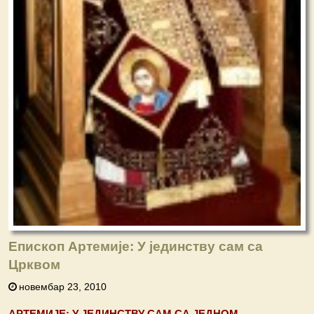
Епископ Артемије: У јединству сам са
Црквом
новембар 23, 2010
АРТЕМИЈЕ: У ЈЕДИНСТВУ САМ СА ЈЕДНОМ,