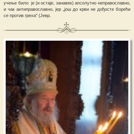
учење било је (и остаје, занавек) апсолутно неправославно,
и чак антиправославно, јер „још до крви не дођосте борећи
се против греха“ (Јевр.