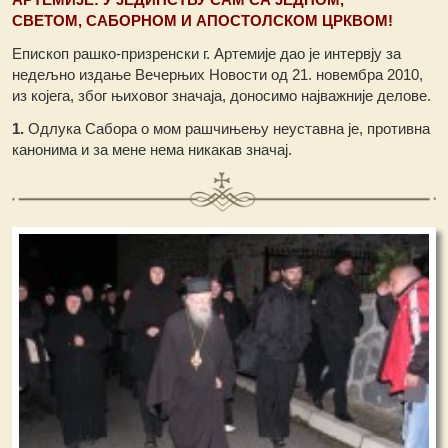
СВЕТОМ, САБОРНОМ И АПОСТОЛСКОМ ЦРКВОМ!
Епископ рашко-призренски г. Артемије дао је интервју за
недељно издање Вечерњих Новости од 21. новембра 2010,
из којега, због њиховог значаја, доносимо најважније делове.
1.
Одлука Сабора о мом рашчињењу неуставна је, противна
канонима и за мене нема никакав значај.