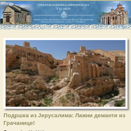
Подршка из Јерусалима: Лажни деманти из
Грачанице!