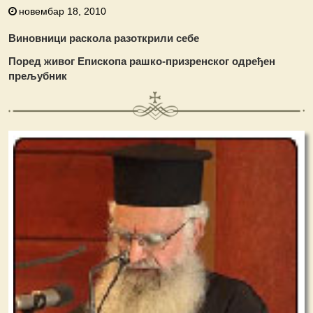
новембар 18, 2010
Виновници раскола разоткрили себе
Поред живог Епископа рашко-призренског одређен
прељубник