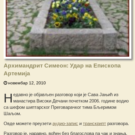
Архимандрит Симеон: Удар на Епископа
Артемија
новембар 12, 2010
Н
едавно је објављен разговор који је Сава Јањић из
манастира Високи Дечани почетком 2006. године водио
са шефом шиптарског Преговарачког тима Бљеримом
Шаљом.
Овде можете преузети
аудио-запис
и
транскрипт
разговора.
Разговор је, наравно, вођен без благослова па чак и знања,