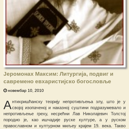
Јеромонах Максим: Литургија, подвиг и
савремено евхаристијско богословље
новембар 10, 2010
А
нтихришћанску теорију непротивљења злу, што је у
својој изопаченој и наказној суштини подразумевало и
непротивљење греху, несрећни Лав Николајевич Толстој
породио је, као ишчадије руске културе, а у руском
православном и културном миљеу крајем 19. века. Такво