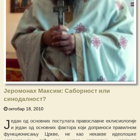
Јеромонах Максим: Саборност или
синодалност?
октобар 18, 2010
Ј
едан од основних постулата православне еклисиологије
и један од основних фактора који доприноси правилном
функционисању Цркве, не као некакве идеолошке