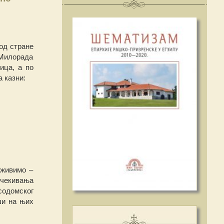
од стране
 Милорада
ица, а по
 казни:
 живимо –
очекивања
 содомског
ши на њих