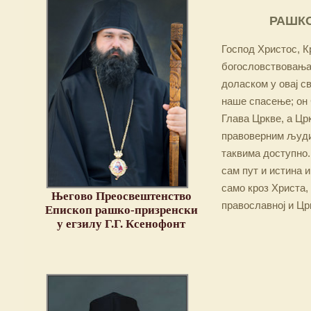
РАШКО
Господ Христос, Кр
богословствовања,
доласком у овај св
наше спасење; он 
Глава Цркве, а Цр
правоверним људим
таквима доступно.
сам пут и истина и
само кроз Христа,
Његово Преосвештенство
православној и Цр
Епископ рашко-призренски
у егзилу Г.Г. Ксенофонт