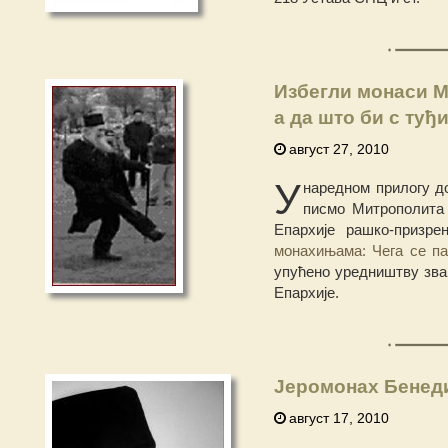
Избегли монаси М
а да што би с туђ
август 27, 2010
У
наредном прилогу д
писмо Митрополита 
Епархије рашко-призре
монахињама: Чега се па
упућено уредништву зван
Епархије.
Јеромонах Бенеди
август 17, 2010