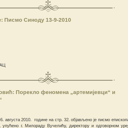
: Писмо Синоду 13-9-2010
АЦ
овић: Порекло феномена „артемијевци“ и
“
 6. августа 2010. године на стр. 32. објављено је писмо епископа
, упућено г. Милораду Вучелићу, директору и одговорном уре