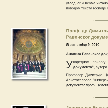
угледног и веома читано
поводом текста госпође 
Проф. др Димитри
Равенског докуме
септембар 9, 2010
Анализа Равенског док
У
наредном прилогу
документа“
, аутора
Професор Димитрије Це
Аристотеловог Универз
документа“ проф. Целенг
Јеромонах Бенеди