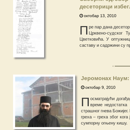
десеторици избег
октобар 13, 2010
П
ре пар дана десето
Црквено-судског Т
Цветковића. У оптужниц
саставу и садржини су п
Јеромонах Наум: 
октобар 9, 2010
П
осматрајући догађ
време недостатка 
страшног гнева Божијег.
греха – греха због ког
сумпорну огњену кишу.