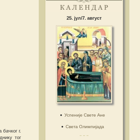
25. јул/7. август
Успеније Свете Ане
Света Олимпијада
 бачког г.
днику тог