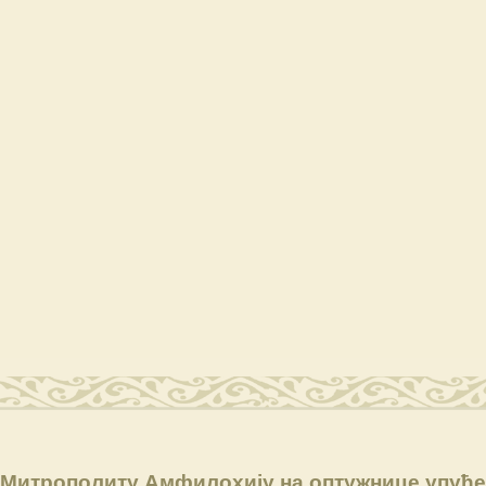
 Митрополиту Амфилохију на оптужнице упућ