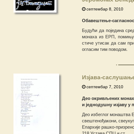
септембар 8, 2010
Обавештење-сагласнос
Будући да поједина сре
монаха из ЕРП, помињу 
стиче утисак да сам пр
огласим тим поводом.
Изјава-саслушањ
септембар 7, 2010
Део окривљених монаха
и једнодушну изјаву у
Део избеглог монаштва 
свештенођакони, свеукуп
Епархије рашко-призренс
218 Устава СПЦ и ст.