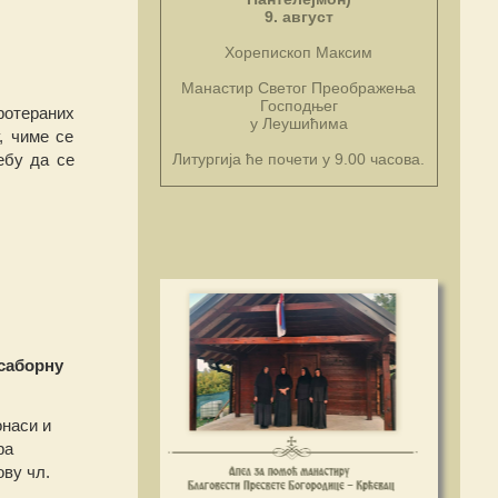
9. август
Хорепископ Максим
Манастир Светог Преображења
Господњег
ротераних
у Леушићима
, чиме се
ебу да се
Литургија ће почети у 9.00 часова.
 саборну
онаси и
ра
ову чл.