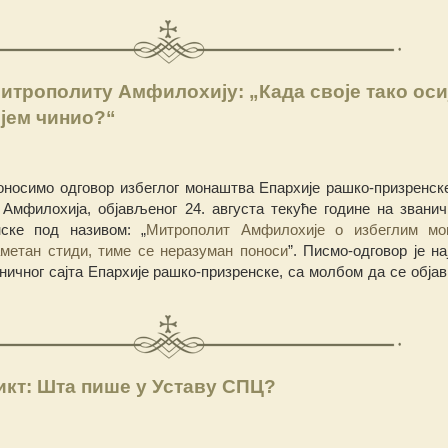
итрополиту Амфилохију: „Када своје тако оси
ијем чинио?“
оносимо одговор избеглог монаштва Епархије рашко-призренске
Амфилохија, објављеног 24. августа текуће године на званич
нске под називом: „
Митрополит Амфилохије о избеглим мо
метан стиди, тиме се неразуман поноси
”. Писмо-одговор је н
ичног сајта Епархије рашко-призренске, са молбом да се објави
кт: Шта пише у Уставу СПЦ?