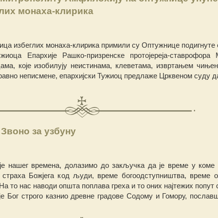
лих монаха-клирика
рица избеглих монаха-клирика примили су Оптужнице подигнуте 
ужиоца Епархије Рашко-призренске протојереја-ставрофора
ама, које изобилују неистинама, клеветама, извртањем чињен
равно неписмене, епархијски Тужиоц предлаже Црквеном суду да
Звоно за узбуну
аје нашег времена, долазимо до закључка да је време у коме
страха Божјега код људи, време богоодступништва, време 
 На то нас наводи општа поплава греха и то оних најтежих попут
а је Бог строго казнио древне градове Содому и Гомору, послав