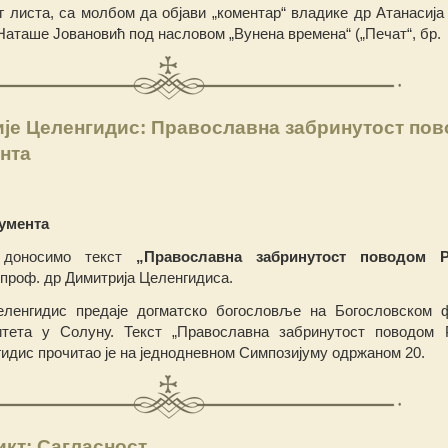
г листа, са молбом да објави „коментар“ владике др Атанасија 
Наташе Јовановић под насловом „Вунена времена“ („Печат“, бр.
је Целенгидис: Православна забринутост по
нта
умента
 доносимо текст
„Православна забринутост поводом Р
 проф. др Димитрија Целенгидиса.
ленгидис предаје догматско богословље на Богословском 
итета у Солуну. Текст „Православна забринутост поводом 
идис прочитао је на једнодневном Симпозијуму одржаном 20.
кт: Сагласност