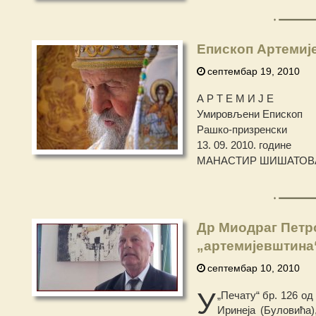
Епископ Артемије
септембар 19, 2010
А Р Т Е М И Ј Е
Умировљени Епископ
Рашко-призренски
13. 09. 2010. године
МАНАСТИР ШИШАТОВ
Др Миодраг Петр
„артемијевштина
септембар 10, 2010
У
„Печату“ бр. 126 од
Иринеја (Буловића)