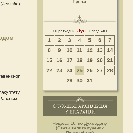
Пролог
(Јевтића)
Јул
<<Претходни
Следећи>>
водом
1
2
3
4
5
6
7
8
9
10
11
12
13
14
15
16
17
18
19
20
21
22
23
24
25
26
27
28
авенског
29
30
31
факултету
Равенског
Недеља 10. по Духовдану
(Свети великомученик
Пантелејмон)