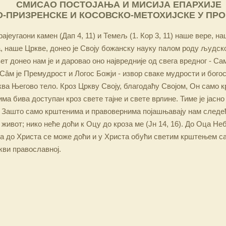
СМИСАО ПОСТОЈАЊА И МИСИЈА ЕПАРХИЈЕ
-ПРИЗРЕНСКЕ И КОСОВСКО-МЕТОХИЈСКЕ У ПР
ајеугаони камен (Дап 4, 11) и Темељ (1. Кор 3, 11) наше вере, н
 наше Цркве, донео је Своју божанску науку палом роду људско
ет донео нам је и даровао оно највредније од свега вредног - Са
Сâм је Премудрост и Логос Божји - извор сваке мудрости и бого
ква Његово тело. Кроз Цркву Своју, благодаћу Својом, Он само 
а бива доступан кроз свете тајне и свете врлине. Тиме је јасно
 Зашто само крштенима и правовернима појашњавају нам следећ
 живот; нико неће доћи к Оцу до кроза ме (Јн 14, 16). До Оца Не
 а до Христа се може доћи и у Христа обући светим крштењем с
кви православној.