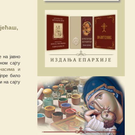
јећаш,
 на јавно
ном сајту
насима и
ајпре било
 на сајту