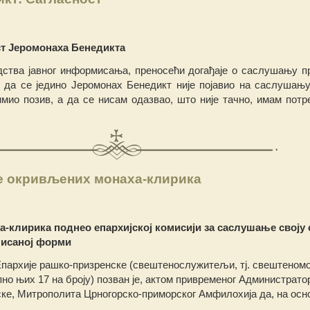
т Јеромонаха Бенедикта
дства јавног информисања, преносећи догађаје о саслушању п
да се једино Јеромонах Бенедикт није појавио на саслушању
имио позив, а дa се нисам одазвао, што није тачно, имам потр
е окривљених монаха-клирика
-клирика поднео епархијској комисији за саслушање своју
 писаној форми
Епархије рашко-призренске (свештенослужитељи, тј. свештеном
но њих 17 на броју) позван је, актом привременог Администрато
ке, Митрополита Црногорско-приморског Амфилохија да, на осн