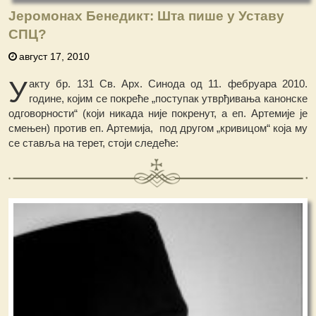
Јеромонах Бенедикт: Шта пише у Уставу
СПЦ?
август 17, 2010
У
акту бр. 131 Св. Арх. Синода од 11. фебруара 2010.
године, којим се покреће „поступак утврђивања канонске
одговорности“ (који никада није покренут, а еп. Артемије је
смењен) против еп. Артемија, под другом „кривицом“ која му
се ставља на терет, стоји следеће: