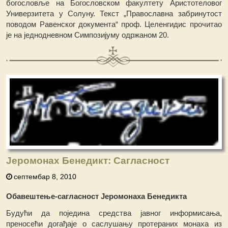
богословље на Богословском факултету Аристотеловог
Универзитета у Солуну. Текст „Православна забринутост
поводом Равенског документа“ проф. Целенгидис прочитао
је на једнодневном Симпозијуму одржаном 20.
Јеромонах Бенедикт: Сагласност
септембар 8, 2010
Обавештење-сагласност Јеромонаха Бенедикта
Будући да поједина средства јавног информисања,
преносећи догађаје о саслушању протераних монаха из