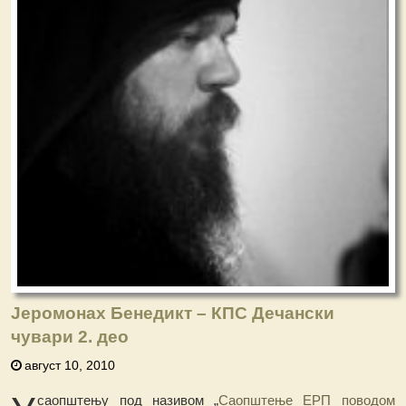
Јеромонах Бенедикт – КПС Дечански
чувари 2. део
август 10, 2010
саопштењу под називом „
Саопштење ЕРП поводом