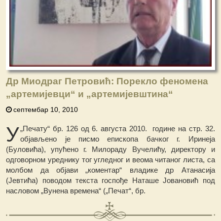
Др Миодраг Петровић: Порекло феномена
„артемијевци“ и „артемијевштина“
септембар 10, 2010
У
„Печату“ бр. 126 од 6. августа 2010. године на стр. 32.
објављено је писмо епископа бачког г. Иринеја
(Буловића), упућено г. Милораду Вучелићу, директору и
одговорном уреднику тог угледног и веома читаног листа, са
молбом да објави „коментар“ владике др Атанасија
(Јевтића) поводом текста госпође Наташе Јовановић под
насловом „Вунена времена“ („Печат“, бр.