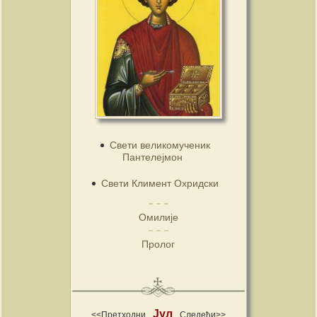
Свети великомученик
Пантелејмон
Свети Климент Охридски
Омилије
Пролог
Јул
<<Претходни
Следећи>>