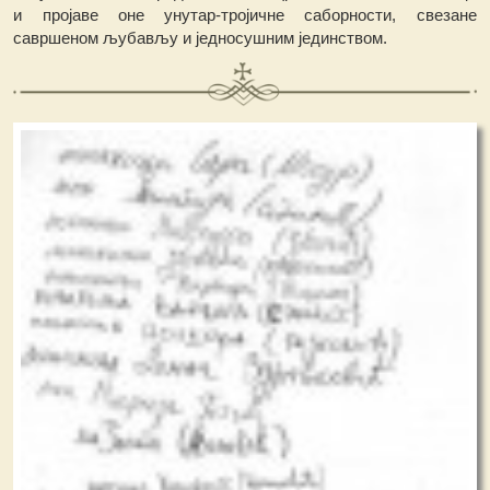
и пројаве оне унутар-тројичне саборности, свезане
савршеном љубављу и једносушним јединством.