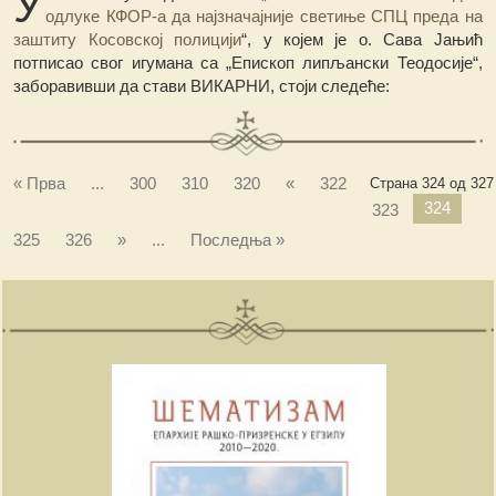
У
одлуке КФОР-а да најзначајније светиње СПЦ преда на
заштиту Косовској полицији
“, у којем је о. Сава Јањић
потписао свог игумана са „Епископ липљански Теодосије“,
заборавивши да стави ВИКАРНИ, стоји следеће:
« Прва
...
300
310
320
«
322
Страна 324 од 327
324
323
325
326
»
...
Последња »