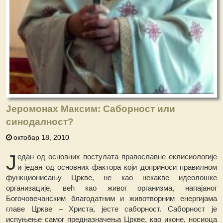
Јеромонах Максим: Саборност или
синодалност?
октобар 18, 2010
Ј
едан од основних постулата православне еклисиологије
и један од основних фактора који доприноси правилном
функционисању Цркве, не као некакве идеолошке
организације, већ као живог организма, напајаног
Богочовечанским благодатним и животворним енергијама
главе Цркве – Христа, јесте саборност. Саборност је
испуњење самог предназначења Цркве, као иконе, носиоца