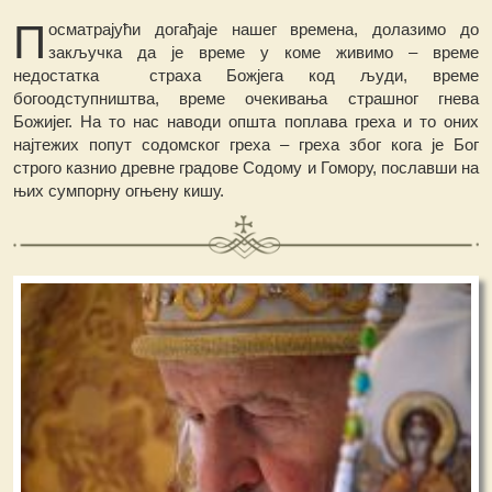
П
осматрајући догађаје нашег времена, долазимо до
закључка да је време у коме живимо – време
недостатка страха Божјега код људи, време
богоодступништва, време очекивања страшног гнева
Божијег. На то нас наводи општа поплава греха и то оних
најтежих попут содомског греха – греха због кога је Бог
строго казнио древне градове Содому и Гомору, пославши на
њих сумпорну огњену кишу.