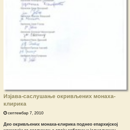
Изјава-саслушање окривљених монаха-
клирика
септембар 7, 2010
Део окривљених монаха-клирика поднео епархијској