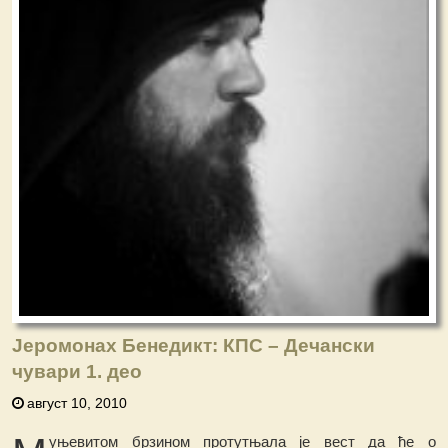
Јеромонах Бенедикт: КПС – Дечански
чувари 1. део
август 10, 2010
уњевитом брзином протутњала је вест да ће о