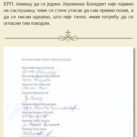
ЕРП, помињу да се једино Јеромонах Бенедикт није појавио
на саслушању, чиме се стиче утисак да сам примио позив, а
дa се нисам одазвао, што није тачно, имам потребу да се
огласим тим поводом.