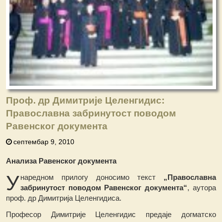
Проф. др Димитрије Целенгидис:
Православна забринутост поводом
Равенског документа
септембар 9, 2010
Анализа Равенског документа
У
наредном прилогу доносимо текст
„Православна
забринутост поводом Равенског документа“
, аутора
проф. др Димитрија Целенгидиса.
Професор Димитрије Целенгидис предаје догматско