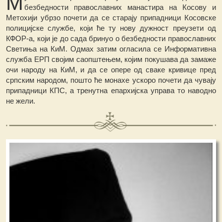
М
безбедности православних манастира на Косову и
Метохији убрзо почети да се старају припадници Косовске
полицијске службе, који ће ту нову дужност преузети од
КФОР-а, који је до сада бринуо о безбедности православних
Светиња на КиМ. Одмах затим огласила се Информативна
служба ЕРП својим саопштењем, којим покушава да замаже
очи народу на КиМ, и да се опере од сваке кривице пред
српским народом, пошто ће монахе ускоро почети да чувају
припадници КПС, а тренутна епархијска управа то наводно
не жели.