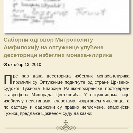
Саборни одговор Митрополиту
Амфилохију на оптужнице упућене
десеторици избеглих монаха-клирика
октобар 13, 2010
П
ре пар дана десеторица избеглих монаха-клирика
примили су Оптужнице подигнуте од стране Црквено-
судског Тужиоца Епархије Рашко-призренске протојереја-
ставрофора Милорада Цветковића. У оптужницама, које
изобилују неистинама, клеветама, извртањем чињеница, а
по саставу и садржини су правно неписмене, епархијски
Тужиоц предлаже Црквеном суду да казни: