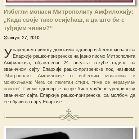
Избегли монаси Митрополиту Амфилохију:
„Када своје тако осијећаш, а да што би с
туђијем чинио?“
август 27, 2010
У
наредном прилогу доносимо одговор избеглог монаштва
Епархије рашко-призренске на јавно писмо Митрополита
Амфилохија, објављеног 24. августа текуће године на
званичном сајту Епархије рашко-призренске под називом:
„
Митрополит Амфилохије о избеглим монасима и
монахињама: Чега се паметан стиди, тиме се неразуман
поноси
”. Писмо-одговор је најпре било упућено уредништву
званичног сајта Епархије рашко-призренске, са молбом да
се објави на сајту Епархије.