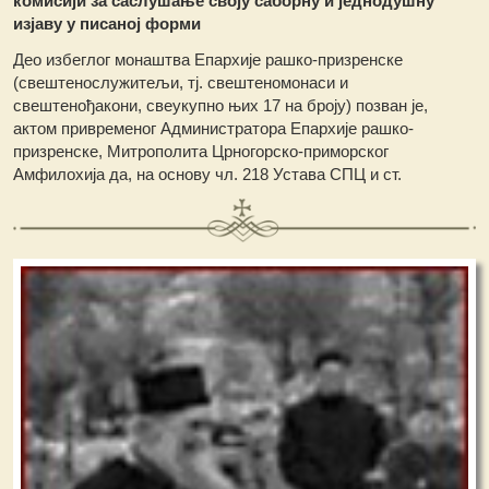
комисији за саслушање своју саборну и једнодушну
изјаву у писаној форми
Део избеглог монаштва Епархије рашко-призренске
(свештенослужитељи, тј. свештеномонаси и
свештенођакони, свеукупно њих 17 на броју) позван је,
актом привременог Администратора Епархије рашко-
призренске, Митрополита Црногорско-приморског
Амфилохија да, на основу чл. 218 Устава СПЦ и ст.