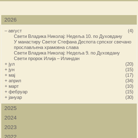
2026
–
август
(4)
Свети Владика Николај: Недеља 10. по Духовдану
У манастиру Светог Стефана Деспота српског свечано
прослављена храмовна слава
Свети Владика Николај: Недеља 9. по Духовдану
Свети пророк Илија – Илиндан
+
јул
(20)
+
јун
(15)
+
мај
(17)
+
април
(34)
+
март
(10)
+
фебруар
(15)
+
јануар
(30)
2025
2024
2023
2022