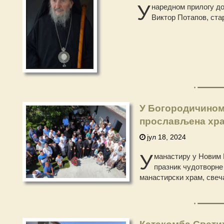
У
наредном прилогу до
Виктор Потапов, ста
У Богородичином
прослављена хра
јул 18, 2024
У
манастиру у Новим 
празник чудотворне
манастирски храм, свеч