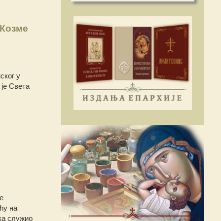
 Козме
ског у
 је Света
е
ћу на
ка служио