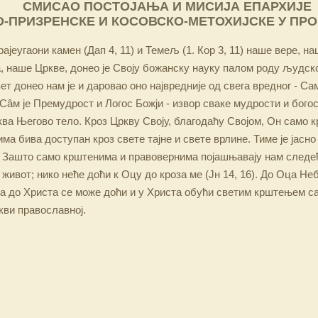
СМИСАО ПОСТОЈАЊА И МИСИЈА ЕПАРХИЈЕ
-ПРИЗРЕНСКЕ И КОСОВСКО-МЕТОХИЈСКЕ У ПР
ајеугаони камен (Дап 4, 11) и Темељ (1. Кор 3, 11) наше вере, н
 наше Цркве, донео је Своју божанску науку палом роду људско
ет донео нам је и даровао оно највредније од свега вредног - Са
Сâм је Премудрост и Логос Божји - извор сваке мудрости и бого
ква Његово тело. Кроз Цркву Своју, благодаћу Својом, Он само 
а бива доступан кроз свете тајне и свете врлине. Тиме је јасно
 Зашто само крштенима и правовернима појашњавају нам следећ
 живот; нико неће доћи к Оцу до кроза ме (Јн 14, 16). До Оца Не
 а до Христа се може доћи и у Христа обући светим крштењем с
кви православној.