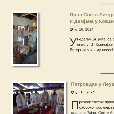
Прва Света Литур
и Дамјана у Кова
јул 16, 2024
У
недељу 14. јула, са
егзилу Г.Г. Ксенофо
Литургија у храму посве
Петровдан у Леу
јул 16, 2024
П
разник светих прво
саборно прославља
планини Рајац. Свету Ар