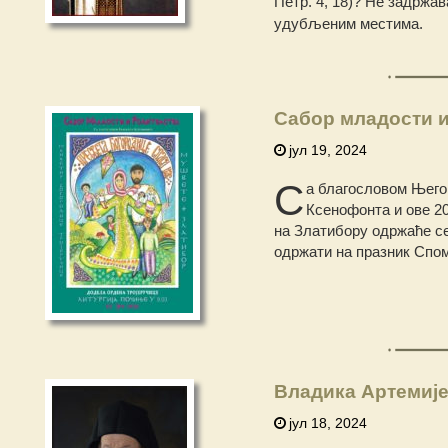
Петр. 4, 18)? Не задржа
удубљеним местима.
Сабор младости и
јул 19, 2024
С
а благословом Његов
Ксенофонта и ове 2
на Златибору одржаће се
одржати на празник Спом
Владика Артемије
јул 18, 2024