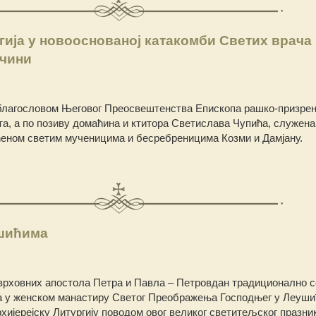
гија у новооснованој катакомби Светих врача
нчини
 благословом Његовог Преосвештенства Епископа рашко-призрен
нта, а по позиву домаћина и ктитора Светислава Чупића, служена
ћеном светим мученицима и бесребреницима Козми и Дамјану.
шићима
врховних апостола Петра и Павла – Петровдан традиционално с
 у женском манастиру Светог Преображења Господњег у Леуши
хијерејску Литургију поводом овог великог светитељског празни