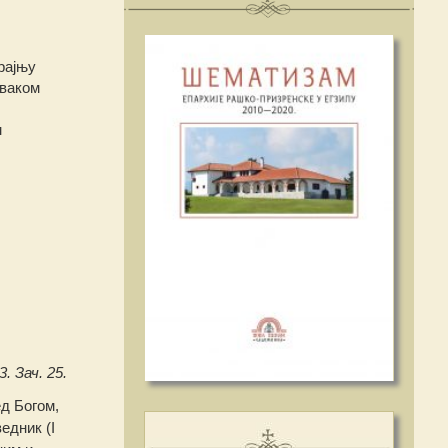
рајњу
сваком
м
3. Зач. 25.
д Богом,
едник (I