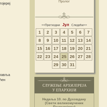
Пролог
ојереј
Јул
<<Претходни
Следећи>>
1
2
3
4
5
6
7
8
9
10
11
12
13
14
15
16
17
18
19
20
21
22
23
24
25
26
27
28
29
30
31
славља
ћен
Недеља 10. по Духовдану
(Свети великомученик
Пантелејмон)