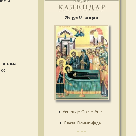
ним и
25. јул/7. август
ушветама
 се
Успеније Свете Ане
Света Олимпијада