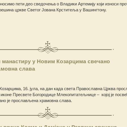
носимo пети део сведочењa о Владики Артемију који износи прот
решина цркве Светог Јована Крститеља у Вашингтону.
 манастиру у Новим Козарцима свечано
мовна слава
Козарцима, 16. јула, на дан када света Православна Црква про
 иконе Пресвете Богородице Млекопитатељнице – којој је посве
ано је прослављена храмовна слава.