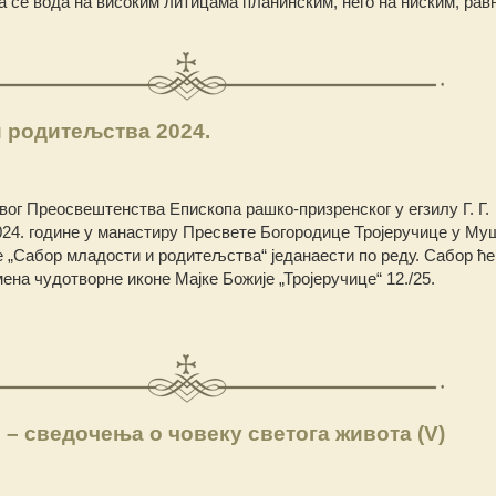
ва се вода на високим литицама планинским, него на ниским, рав
 родитељства 2024.
ог Преосвештенства Епископа рашко-призренског у егзилу Г. Г.
024. године у манастиру Пресвете Богородице Тројеручице у М
 „Сабор младости и родитељства“ једанаести по реду. Сабор ће
ена чудотворне иконе Мајке Божије „Тројеручице“ 12./25.
 – сведочења о човеку светога живота (V)