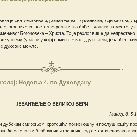
века је сва мемљива од западњачког хуманизма, који као своју к
ало, ограничено, нестално-релативно биће – човека, наместо, у 
змењивог Богочовека – Христа. То је разлог више да непрестано
де у њему (у мери у којој сами то желе), духовним, јеванђелски
ве духовне мемле.
колај: Недеља 4. по Духовдану
ЈЕВАНЂЕЉЕ О ВЕЛИКОЈ ВЕРИ
Матеј, 8, 5-1
ни дубоким смирењем, кротошћу, понизношћу и послушношћу пре
ако ће се спасти безбожник и грешник, кад се једва спасава прав