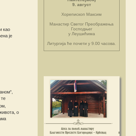
9. август
Хорепископ Максим
Манастир Светог Преображења
Господњег
и као
у Леушићима
ена је
Литургија ће почети у 9.00 часова.
аном“,
 те
ом,
живота, о
ама