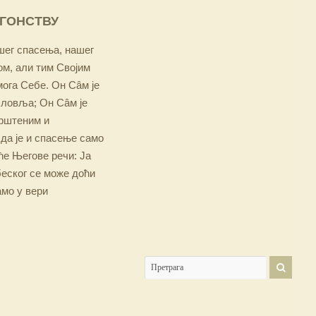
ОГОНСТВУ
ашег спасења, нашег
м, али тим Својим
мога Себе. Он Сâм је
словља; Он Сâм је
крштеним и
 да је и спасење само
е Његове речи: Ја
беског се може доћи
амо у вери