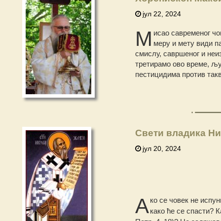
јул 22, 2024
М
исао савременог чо
меру и мету види п
смислу, савршеног и неи
третирамо ово време, љу
пестицидима против так
Свети владика Ни
јул 20, 2024
А
ко се човек не испу
како ће се спасти? К