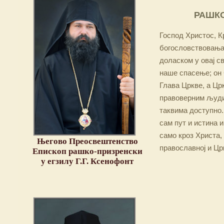
РАШКО
Господ Христос, Кр
богословствовања,
доласком у овај св
наше спасење; он 
Глава Цркве, а Цр
правоверним људим
таквима доступно.
сам пут и истина и
само кроз Христа,
Његово Преосвештенство
православној и Цр
Епископ рашко-призренски
у егзилу Г.Г. Ксенофонт