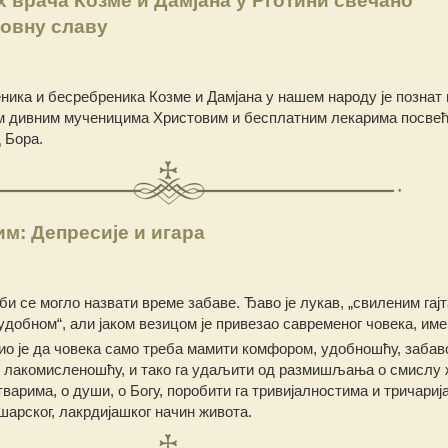
 врача Козме и Дамјана у Рготини свечано
овну славу
ника и бесребреника Козме и Дамјана у нашем народу је познат 
м дивним мученицима Христовим и бесплатним лекарима посвећ
 Бора.
м: Депресије и игара
би се могло назвати време забаве. Ђаво је лукав, „свиленим гајт
удобном“, али јаком везицом је привезао савременог човека, име
ио је да човека само треба мамити комфором, удобношћу, забав
, лакомисленошћу, и тако га удаљити од размишљања о смислу 
варима, о души, о Богу, поробити га тривијалностима и тричариј
шарског, лакрдијашког начин живота.