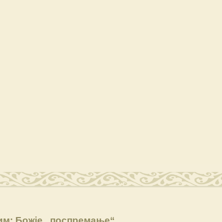
им: Божје „поспремање“