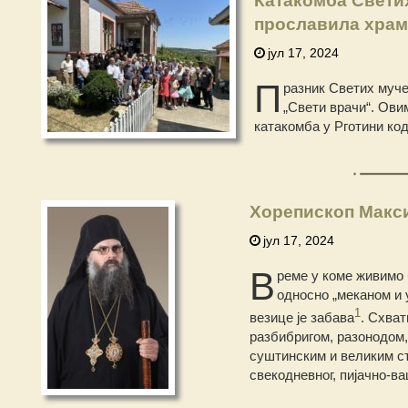
Катакомба Светих
прославила храм
јул 17, 2024
П
разник Светих муче
„Свети врачи“. Ови
катакомба у Рготини код
Хорепископ Макси
јул 17, 2024
В
реме
у коме живимо 
односно „меканом и 
1
везице је забава
. Схват
разбибригом, разонодом
суштинским и великим ст
свекодневног, пијачно-ва