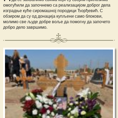
омогућили да започнемо са реализацијом доброг дела
изградње куће сиромашној породици Ђорђевић. С
обзиром да су од донација купљени само блокови,
молимо све људе добре воље да помогну да започето
добро дело завршимо.