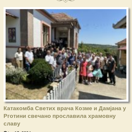
Катакомба Светих врача Козме и Дамјана у
Рготини свечано прославила храмовну
славу