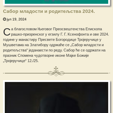
Сабор младости и родитељства 2024.
јул 19, 2024
С
а благословом Његовог Преосвештенства Епископа
рашко-призренског у егзилу Г. Г. Ксенофонта и ове 2024.
године у манастиру Пресвете Богородице Тројеручице у
Мушветама на Златибору одржаће се „Сабор младости и
родитељства“ једанаести по реду. Сабор ће се одржати на
празник Спомена чудотворне иконе Мајке Божије
„Тројеручице“ 12./25.