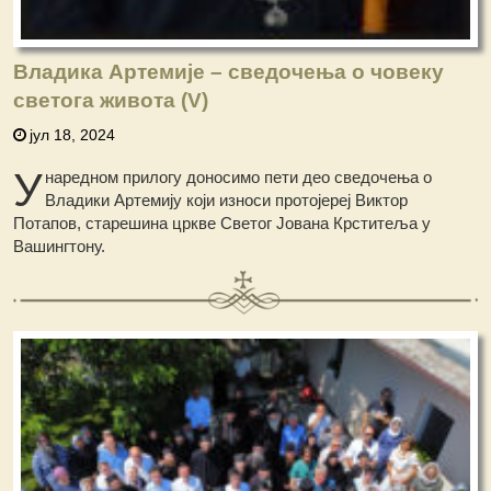
Владика Артемије – сведочења о човеку
светога живота (V)
јул 18, 2024
У
наредном прилогу доносимo пети део сведочењa о
Владики Артемију који износи протојереј Виктор
Потапов, старешина цркве Светог Јована Крститеља у
Вашингтону.