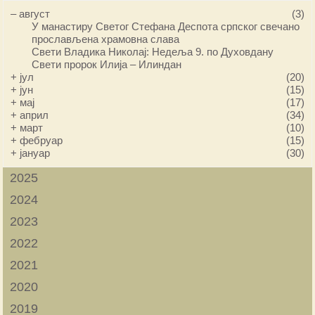
–
август
(3)
У манастиру Светог Стефана Деспота српског свечано
прослављена храмовна слава
Свети Владика Николај: Недеља 9. по Духовдану
Свети пророк Илија – Илиндан
+
јул
(20)
+
јун
(15)
+
мај
(17)
+
април
(34)
+
март
(10)
+
фебруар
(15)
+
јануар
(30)
2025
2024
2023
2022
2021
2020
2019