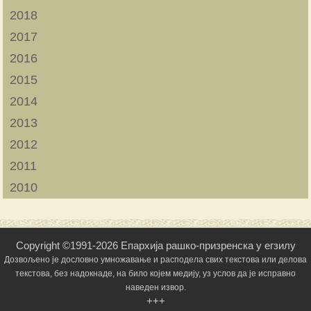
2018
2017
2016
2015
2014
2013
2012
2011
2010
Copyright ©1991-2026 Епархија рашко-призренска у егзилу
Дозвољено је дословно умножавање и расподела свих текстова или делова
текстова, без надокнаде, на било којем медију, уз услов да је исправно
наведен извор.
+++