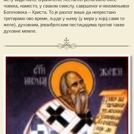
човека, наместо, у сваком смислу, савршеног и неизмењивог
Богочовека – Христа. То је разлог више да непрестано
третирамо ово време, људе у њему (у мери у којој сами то
желе), духовним, јеванђелским пестицидима против такве
духовне мемле.