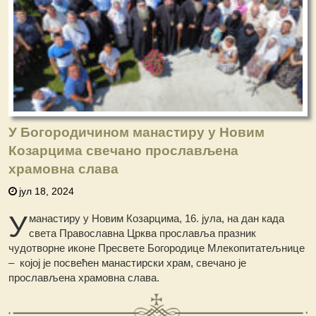
У Богородичином манастиру у Новим
Козарцима свечано прослављена
храмовна слава
јул 18, 2024
У
манастиру у Новим Козарцима, 16. јула, на дан када
света Православна Црква прославља празник
чудотворне иконе Пресвете Богородице Млекопитатељнице
– којој је посвећен манастирски храм, свечано је
прослављена храмовна слава.