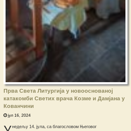
Прва Света Литургија у новооснованој
катакомби Светих врача Козме и Дамјана у
Кованчини
јул 16, 2024
У
недељу 14. јула, са благословом Његовог