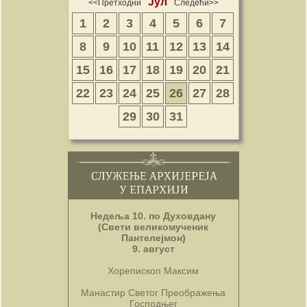
Јул
<<Претходни
Следећи>>
1
2
3
4
5
6
7
8
9
10
11
12
13
14
15
16
17
18
19
20
21
22
23
24
25
26
27
28
29
30
31
Недеља 10. по Духовдану
(Свети великомученик
Пантелејмон)
9. август
Хорепископ Максим
Манастир Светог Преображења
Господњег