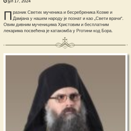
јул 17, 2024
П
разник Светих мученика и бесребреника Козме и
Дамјана у нашем народу је познат и као „Свети врачи“.
Овим дивним мученицима Христовим и бесплатним
лекарима посвећена је катакомба у Рготини код Бора.