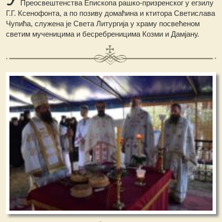
Преосвештенства Епископа рашко-призренског у егзилу
Г.Г. Ксенофонта, а по позиву домаћина и ктитора Светислава
Чупића, служена је Света Литургија у храму посвећеном
светим мученицима и бесребреницима Козми и Дамјану.