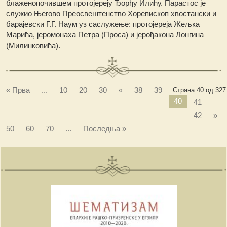
блаженопочившем протојереју Ђорђу Илићу. Парастос је
служио Његово Преосвештенство Хорепископ хвостански и
барајевски Г.Г. Наум уз саслужење: протојереја Жељка
Марића, јеромонаха Петра (Проса) и јерођакона Лонгина
(Милинковића).
« Прва
...
10
20
30
«
38
39
Страна 40 од 327
40
41
42
»
50
60
70
...
Последња »