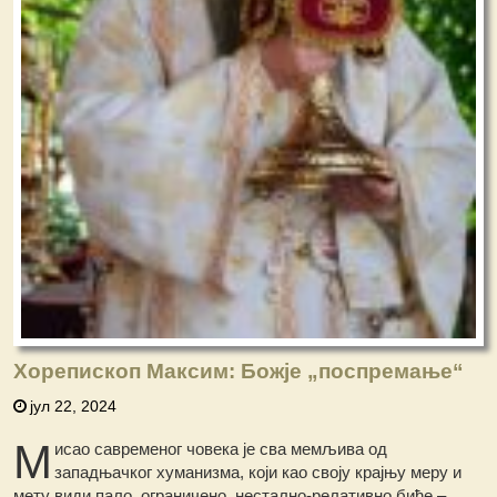
Хорепископ Максим: Божје „поспремање“
јул 22, 2024
М
исао савременог човека је сва мемљива од
западњачког хуманизма, који као своју крајњу меру и
мету види пало, ограничено, нестално-релативно биће –