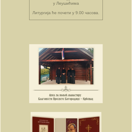
у Леушићима
Литургија ће почети у 9.00 часова.