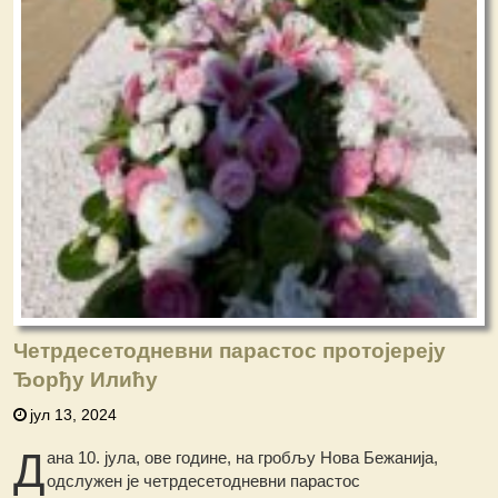
Четрдесетодневни парастос протојереју
Ђорђу Илићу
јул 13, 2024
Д
ана 10. јула, ове године, на гробљу Нова Бежанија,
одслужен је четрдесетодневни парастос