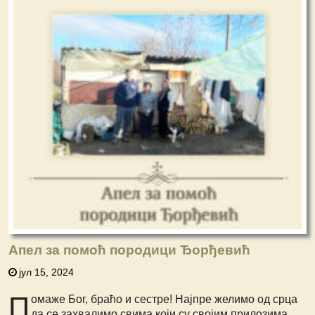
Апел за помоћ породици Ђорђевић
јул 15, 2024
П
омаже Бог, браћо и сестре! Најпре
желимо од срца
да се захвалимо свима
који су својим прилозима