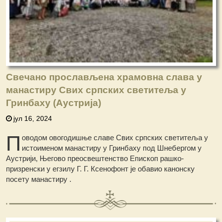
Свечано прослављена храмовна слава у
манастиру Свих српских светитеља у
Гринбаху (Аустрија)
јул 16, 2024
П
оводом овогодишње славе Свих српских светитеља у
истоименом манастиру у Гринбаху под Шнебергом у
Аустрији, Његово преосвештенство Епископ рашко-
призренски у егзилу Г. Г. Ксенофонт је обавио канонску
посету манастиру .