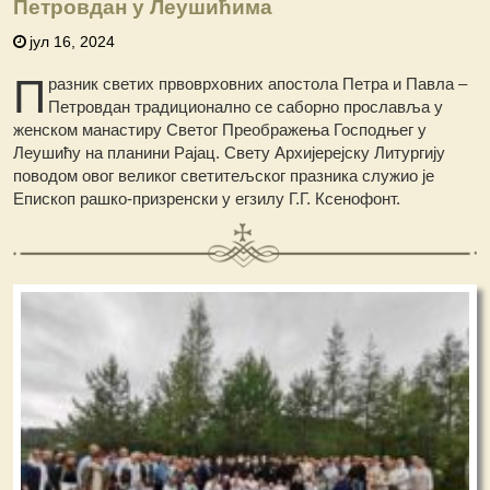
Петровдан у Леушићима
јул 16, 2024
П
разник светих првоврховних апостола Петра и Павла –
Петровдан традиционално се саборно прославља у
женском манастиру Светог Преображења Господњег у
Леушићу на планини Рајац. Свету Архијерејску Литургију
поводом овог великог светитељског празника служио је
Епископ рашко-призренски у егзилу Г.Г. Ксенофонт.