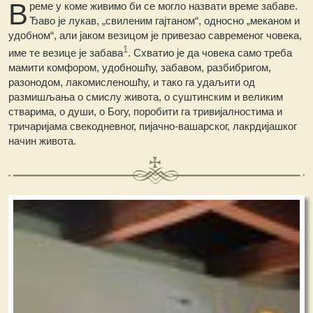
В
реме
у коме живимо би се могло назвати време забаве.
Ђаво је лукав, „свиленим гајтаном“, односно „меканом и
удобном“, али јаком везицом је привезао савременог човека,
1
име те везице је забава
. Схватио је да човека само треба
мамити комфором, удобношћу, забавом, разбибригом,
разонодом, лакомисленошћу, и тако га удаљити од
размишљања о смислу живота, о суштинским и великим
стварима, о души, о Богу, поробити га тривијалностима и
тричаријама свекодневног, пијачно-вашарског, лакрдијашког
начин живота.