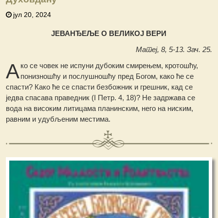
јул 20, 2024
ЈЕВАНЂЕЉЕ О ВЕЛИКОЈ ВЕРИ
Матеј, 8, 5-13. Зач. 25.
А
ко се човек не испуни дубоким смирењем, кротошћу,
понизношћу и послушношћу пред Богом, како ће се
спасти? Како ће се спасти безбожник и грешник, кад се
једва спасава праведник (I Петр. 4, 18)? Не задржава се
вода на високим литицама планинским, него на ниским,
равним и удубљеним местима.