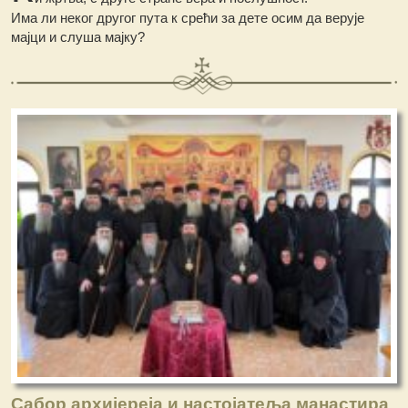
Има ли неког другог пута к срећи за дете осим да верује
мајци и слуша мајку?
Сабор архијереја и настојатеља манастира