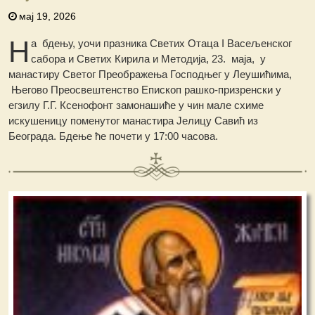
мај 19, 2026
Н
а бдењу, уочи празника Светих Отаца I Васељенског
сабора и Светих Кирила и Методија, 23. маја, у
манастиру Светог Преображења Господњег у Леушићима,
Његово Преосвештенство Епископ рашко-призренски у
егзилу Г.Г. Ксенофонт замонашиће у чин мале схиме
искушеницу поменутог манастира Јелицу Савић из
Београда. Бдење ће почети у 17:00 часова.