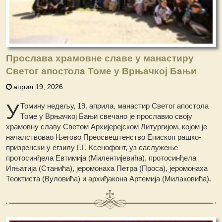
Прослава храмовне славе у манастиру
Светог апостола Томе у Врњачкој Бањи
април 19, 2026
У
Томину недељу, 19. априла, манастир Светог апостола
Томе у Врњачкој Бањи свечано је прославио своју
храмовну славу Светом Архијерејском Литургијом, којом је
началствовао Његово Преосвештенство Епископ рашко-
призренски у егзилу Г.Г. Ксенофонт, уз саслужење
протосинђела Евтимија (Милентијевића), протосинђела
Игњатија (Станића), јеромонаха Петра (Проса), јеромонаха
Теоктиста (Вуловића) и архиђакона Артемија (Милаковића).