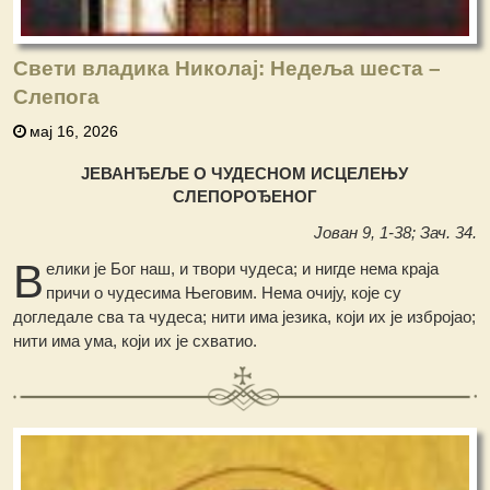
Свети владика Николај: Недеља шеста –
Слепога
мај 16, 2026
ЈЕВАНЂЕЉЕ О ЧУДЕСНОМ ИСЦЕЛЕЊУ
СЛЕПОРОЂЕНОГ
Јован 9, 1-38; Зач. 34.
В
елики је Бог наш, и твори чудеса; и нигде нема краја
причи о чудесима Његовим. Нема очију, које су
догледале сва та чудеса; нити има језика, који их је избројао;
нити има ума, који их је схватио.