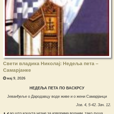
Свети владика Николај: Недеља пета –
Самарјанке
мај 9, 2026
НЕДЕЉА ПЕТА ПО ВАСКРСУ
Јеванђеље о Дародавцу воде живе и о жени Самарјанци
Јов. 4, 5-42. Зач. 12.
ао што кошута чезне за изворима водним, тако душа