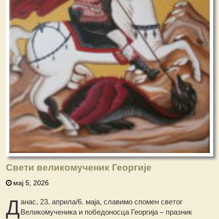
Свети великомученик Георгије
мај 5, 2026
Д
анас, 23. априла/6. маја, славимо спомен светог
Великомученика и победоносца Георгија – празник