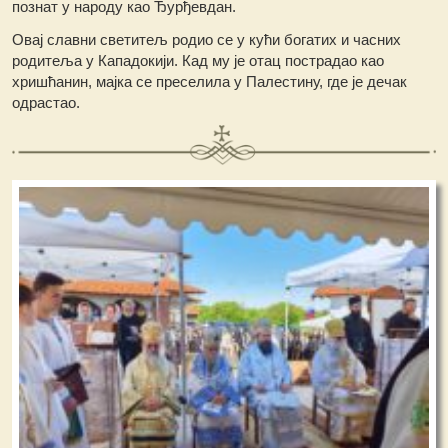
познат у народу као Ђурђевдан.
Овај славни светитељ родио се у кући богатих и часних
родитеља у Кападокији. Кад му је отац пострадао као
хришћанин, мајка се преселила у Палестину, где је дечак
одрастао.