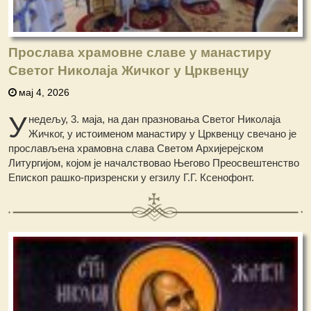
Прослава храмовне славе у манастиру
Светог Николаја Жичког у Црквенцу
мај 4, 2026
У
недељу, 3. маја, на дан празновања Светог Николаја
Жичког, у истоименом манастиру у Црквенцу свечано је
прослављена храмовна слава Светом Архијерејском
Литургијом, којом је началствовао Његово Преосвештенство
Епископ рашко-призренски у егзилу Г.Г. Ксенофонт.