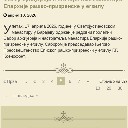
Епархије рашко-призренске у егзилу
април 18, 2026
У
петак, 17. априла 2026. године, у Светојустиновском
манастиру у Барајеву одржан је редовни пролећни
Сабор архијереја и настојатеља манастира Епархије рашко-
призренске у егзилу. Сабором је председавао Његово
Преосвештенство Епископ рашко-призренски у егзилу Г.Г.
Ксенофонт.
5
« Прва
...
«
3
4
6
7
»
Страна 5 од 327
10
20
30
...
Последња »