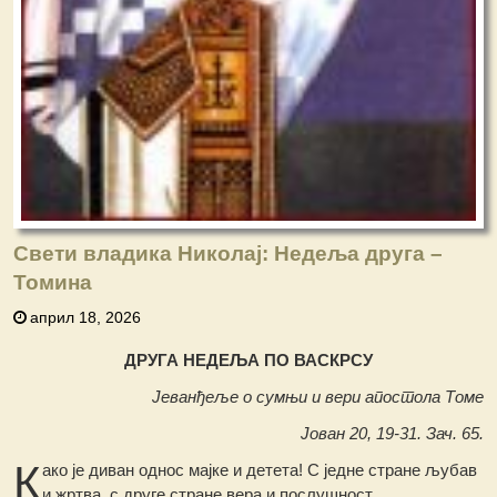
Свети владика Николај: Недеља друга –
Томина
април 18, 2026
ДРУГА НЕДЕЉА ПО ВАСКРСУ
Јеванђеље о сумњи и вери апостола Томе
Јован 20, 19-31. Зач. 65.
К
ако је диван однос мајке и детета! С једне стране љубав
и жртва, с друге стране вера и послушност.