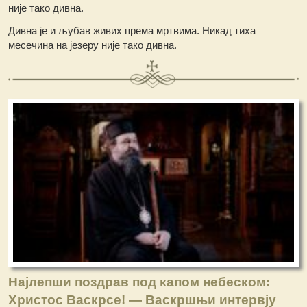
није тако дивна.
Дивна је и љубав живих према мртвима. Никад тиха
месечина на језеру није тако дивна.
Најлепши поздрав под капом небеском:
Христос Васкрсе! — Васкршњи интервју