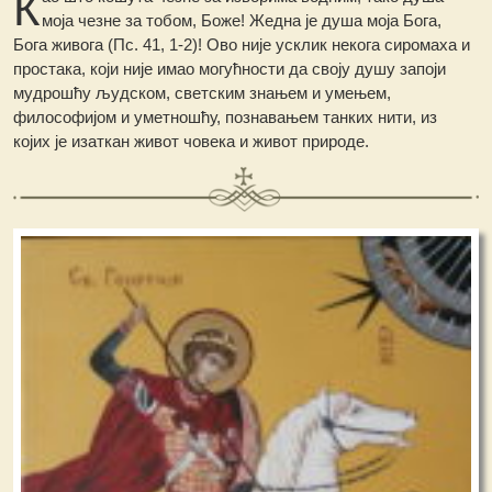
К
моја чезне за тобом, Боже! Жедна је душа моја Бога,
Бога живога (Пс. 41, 1-2)! Ово није усклик некога сиромаха и
простака, који није имао могућности да своју душу запоји
мудрошћу људском, светским знањем и умењем,
философијом и уметношћу, познавањем танких нити, из
којих је изаткан живот човека и живот природе.