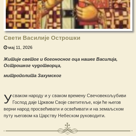
Свети Василије Острошки
мај 11, 2026
Житије светог и богоносног оца нашег Василија,
Острошког чудотворца,
митрополита Захумског
У
сваком народу и у сваком времену Свечовекољубиви
Господ даје Црквом Своје светитеље, који ће његов
верни народ просвећивати и освећивати и на земаљском
путу његовом ка Царству Небеском руководити.