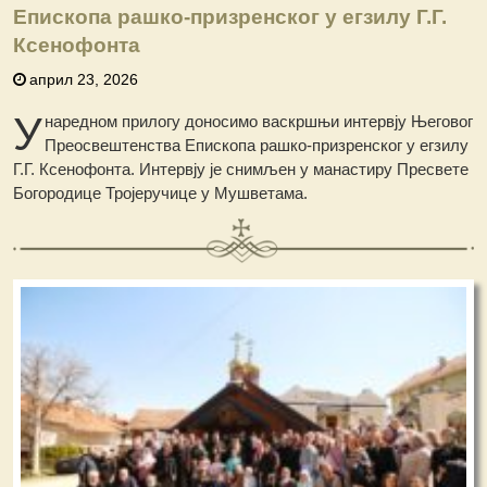
Епископа рашко-призренског у егзилу Г.Г.
Ксенофонта
април 23, 2026
У
наредном прилогу доносимо васкршњи интервју Његовог
Преосвештенства Епископа рашко-призренског у егзилу
Г.Г. Ксенофонта. Интервју је снимљен у манастиру Пресвете
Богородице Тројеручице у Мушветама.