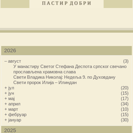
2026
–
август
(3)
У манастиру Светог Стефана Деспота српског свечано
прослављена храмовна слава
Свети Владика Николај: Недеља 9. по Духовдану
Свети пророк Илија – Илиндан
+
јул
(20)
+
јун
(15)
+
мај
(17)
+
април
(34)
+
март
(10)
+
фебруар
(15)
+
јануар
(30)
2025