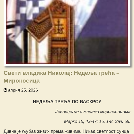
Свети владика Николај: Недеља трећа –
Мироносица
април 25, 2026
НЕДЕЉА ТРЕЋА ПО ВАСКРСУ
Јеванђеље о женама мироносицама
Марко 15, 43-47; 16, 1-8. Зач. 69.
Дивна је љубав живих према живима. Никад светлост сунца