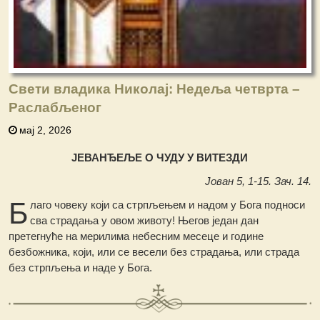
Свети владика Николај: Недеља четврта –
Раслабљеног
мај 2, 2026
ЈЕВАНЂЕЉЕ О ЧУДУ У ВИТЕЗДИ
Јован 5, 1-15. Зач. 14.
Б
лаго човеку који са стрпљењем и надом у Бога подноси
сва страдања у овом животу! Његов један дан
претегнуће на мерилима небесним месеце и године
безбожника, који, или се весели без страдања, или страда
без стрпљења и наде у Бога.