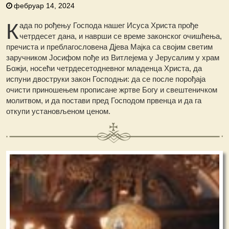
фебруар 14, 2024
К
ада пo рођењу Господа нашег Исуса Христа прође
четрдесет дана, и наврши се време законског очишћења,
пречиста и преблагословена Дјева Мајка са својим светим
заручником Јосифом пође из Витлејема у Јерусалим у храм
Божји, носећи четрдесетодневног младенца Христа, да
испуни двоструки закон Господњи: да се после порођаја
очисти приношењем прописане жртве Богу и свештеничком
молитвом, и да постави пред Господом првенца и да га
откупи установљеном ценом.