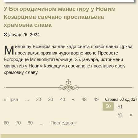
У Богородичином манастиру у Новим
Козарцима свечано прослављена
храмовна слава
јануар 26, 2024
М
илошћу Божијом на дан када света православна Црква
прославља празник чудотворне иконе Пресвете
Богородице Млекопитатељнице, 25. јануара, истоимени
манастир у Новим Козарцима свечано је прославио своју
храмовну славу.
« Прва
...
20
30
40
«
48
49
Страна 50 од 327
50
51
52
»
60
70
80
...
Последња »