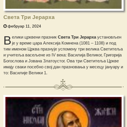
Света Три Јерарха
фебруар 11, 2024
В
елики црквени празник
Света Три Јерарха
установљен
је у време цара Алексија Комнена (1081 – 1108) и под
тим именом Црква празнује успомену три велика Светитеља
и учитеља васељене из IV века: Василија Великог, Григорија
Богослова и Јована Златоустог. Ова три Светитеља Цркве
имају сваки посебно свој дан празновања у месецу јануару и
то: Василије Велики 1.