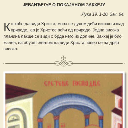
ЈЕВАНЂЕЉЕ О ПОКАЈАНОМ ЗАКХЕЈУ
Лука 19, 1-10. Зач. 94.
К
о хоће да види Христа, мора се духом дићи високо изнад
природе, јер је Христос већи од природе. Једна висока
планина лакше се види с брда него из долине. Закхеј је био
мален, па обузет жељом да види Христа попео се на дрво
високо.