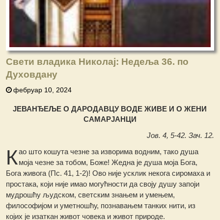
Свети владика Николај: Недеља 36. по
Духовдану
фебруар 10, 2024
ЈЕВАНЂЕЉЕ О ДАРОДАВЦУ ВОДЕ ЖИВЕ И О ЖЕНИ
САМАРЈАНЦИ
Јов. 4, 5-42. Зач. 12.
К
ао што кошута чезне за изворима водним, тако душа
моја чезне за тобом, Боже! Жедна је душа моја Бога,
Бога живога (Пс. 41, 1-2)! Ово није усклик некога сиромаха и
простака, који није имао могућности да своју душу запоји
мудрошћу људском, светским знањем и умењем,
философијом и уметношћу, познавањем танких нити, из
којих је изаткан живот човека и живот природе.