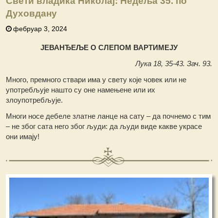
Свети владика Николај: Недеља 35. по
Духовдану
фебруар 3, 2024
ЈЕВАНЂЕЉЕ О СЛЕПОМ ВАРТИМЕЈУ
Лука 18, 35-43. Зач. 93.
Много, премного ствари има у свету које човек или не
употребљује нашто су оне намењене или их
злоупотребљује.
Многи носе дебеле златне ланце на сату – да почнемо с тим
– не због сата него због људи: да људи виде какве украсе
они имају!