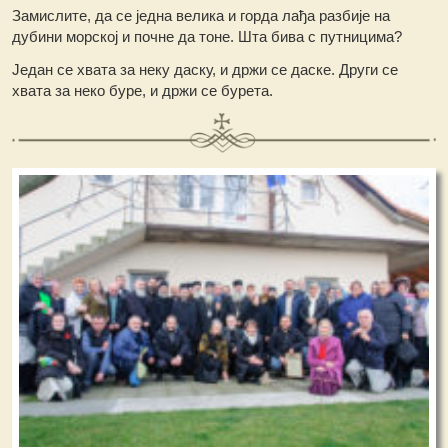
Замислите, да се једна велика и горда лађа разбије на
дубини морској и почне да тоне. Шта бива с путницима?
Један се хвата за неку даску, и држи се даске. Други се
хвата за неко буре, и држи се бурета.