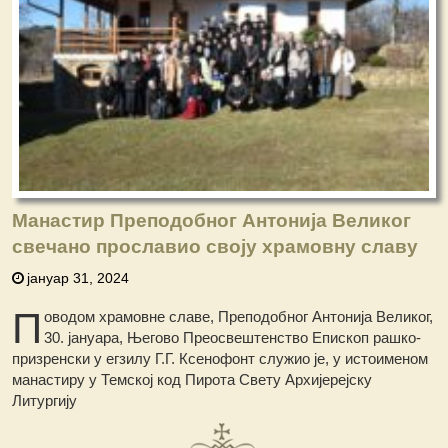
Манастир Преподобног Антонија Великог
свечано прославио своју храмовну славу
јануар 31, 2024
П
оводом храмовне славе, Преподобног Антонија Великог,
30. јануара, Његово Преосвештенство Епископ рашко-
призренски у егзилу Г.Г. Ксенофонт служио је, у истоименом
манастиру у Темској код Пирота Свету Архијерејску
Литургију