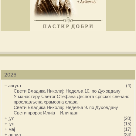
2026
–
август
(4)
Свети Владика Николај: Недеља 10. по Духовдану
У манастиру Светог Стефана Деспота српског свечано
прослављена храмовна слава
Свети Владика Николај: Недеља 9. по Духовдану
Свети пророк Илија – Илиндан
+
јул
(20)
+
јун
(15)
+
мај
(17)
+
април
(34)