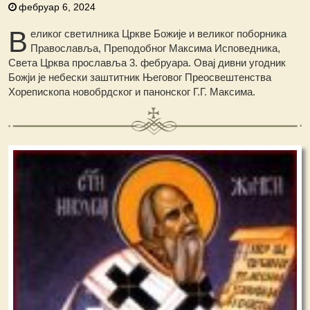
фебруар 6, 2024
В
еликог светилника Цркве Божије и великог поборника
Православља, Преподобног Максима Исповедника,
Света Црква прославља 3. фебруара. Овај дивни угодник
Божји је небески заштитник Његовог Преосвештенства
Хорепископа новобрдског и панонског Г.Г. Максима.