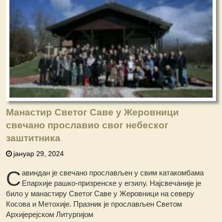
Манастир Светог Саве у Жеровници
свечано прославио свог небеског
заштитника
јануар 29, 2024
С
авиндан је свечано прослављен у свим катакомбама
Епархије рашко-призренске у егзилу. Најсвечаније је
било у манастиру Светог Саве у Жеровници на северу
Косова и Метохије. Празник је прослављен Светом
Архијерејском Литургијом