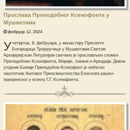
Прослава Преподобног Ксенофонта у
Мушветама
фебруар 12, 2024
У
четвртак, 8. фебруара, у манастиру Пресвете
Богородице Тројеручице у Мушветама Светом
Архијерејском Литургијом свечано је прослављен спомен
Преподобних Ксенофонта, Марије, Јована и Аркадија. Дивни
угодник Божији Преподобни Ксенофонт је небески
заштитник Његовог Преосвештенства Епископа рашко-
призренског у егзилу Г.Г. Ксенофонта.