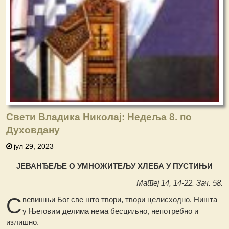
Свети Владика Николај: Недеља 8. по
Духовдану
јул 29, 2023
ЈЕВАНЂЕЉЕ О УМНОЖИТЕЉУ ХЛЕБА У ПУСТИЊИ
Матеј 14, 14-22. Зач. 58.
С
вевишњи Бог све што твори, твори целисходно. Ништа
у Његовим делима нема бесциљно, непотребно и
излишно.