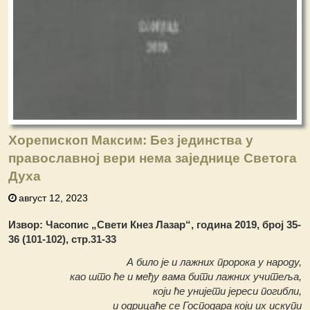
Хорепископ Максим: Без јединства у
православној вери нема заједнице Светога
Духа
август 12, 2023
Извор: Часопис „Свети Кнез Лазар“, година 2019, број 35-
36 (101-102), стр.31-33
А било је и лажних пророка у народу,
као што ће и међу вама бити лажних учитеља,
који ће унијети јереси погибли,
и одрицаће се Господара који их искупи