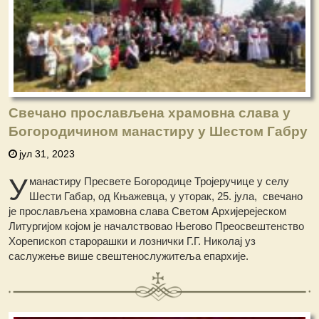
Свечано прослављена храмовна слава у
Богородичином манастиру у Шестом Габру
јул 31, 2023
У
манастиру Пресвете Богородице Тројеручице у селу
Шести Габар, од Књажевца, у уторак, 25. јула, свечано
је прослављена храмовна слава Светом Архијерејеском
Литургијом којом је началствовао Његово Преосвештенство
Хорепископ старорашки и лознички Г.Г. Николај уз
саслужење више свештенослужитеља епархије.