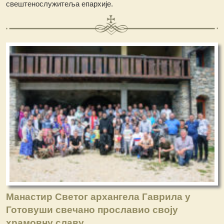
свештенослужитеља епархије.
Манастир Светог архангела Гаврила у
Готовуши свечано прославио своју
храмовну славу