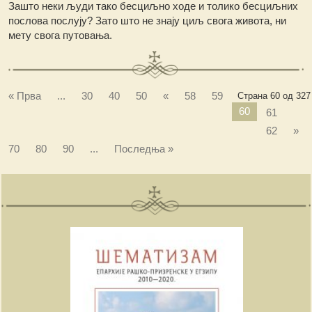
Зашто неки људи тако бесциљно ходе и толико бесциљних
послова послују? Зато што не знају циљ свога живота, ни
мету свога путовања.
« Прва
...
30
40
50
«
58
59
Страна 60 од 327
60
61
62
»
70
80
90
...
Последња »