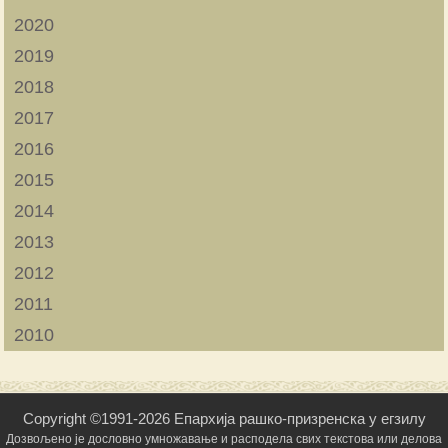
2020
2019
2018
2017
2016
2015
2014
2013
2012
2011
2010
Copyright ©1991-2026 Епархија рашко-призренска у егзилу
Дозвољено је дословно умножавање и расподела свих текстова или делова