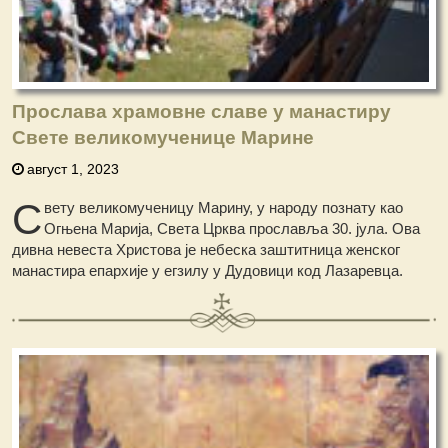
Прослава храмовне славе у манастиру
Свете великомученице Марине
август 1, 2023
С
вету великомученицу Марину, у народу познату као
Огњена Марија, Света Црква прославља 30. јула. Ова
дивна невеста Христова је небеска заштитница женског
манастира епархије у егзилу у Дудовици код Лазаревца.