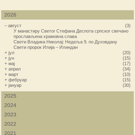
2026
–
август
(3)
У манастиру Светог Стефана Деспота српског свечано
прослављена храмовна слава
Свети Владика Николај: Недеља 9. по Духовдану
Свети пророк Илија – Илиндан
+
јул
(20)
+
јун
(15)
+
мај
(17)
+
април
(34)
+
март
(10)
+
фебруар
(15)
+
јануар
(30)
2025
2024
2023
2022
2021