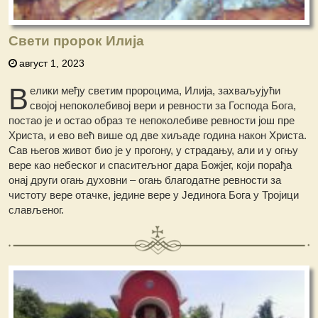
Свети пророк Илија
август 1, 2023
В
елики међу светим пророцима, Илија, захваљујући
својој непоколебивој вери и ревности за Господа Бога,
постао је и остао образ те непоколебиве ревности још пре
Христа, и ево већ више од две хиљаде година након Христа.
Сав његов живот био је у прогону, у страдању, али и у огњу
вере као небеског и спаситељног дара Божјег, који порађа
онај други огањ духовни – огањ благодатне ревности за
чистоту вере отачке, једине вере у Јединога Бога у Тројици
слављеног.