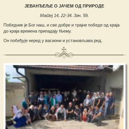
ЈЕВАНЂЕЉЕ О ЈАЧЕМ ОД ПРИРОДЕ
Матеј 14, 22-34. Зач. 59.
Победник је Бог наш, и све добре и трајне победе од краја
до краја времена припадају Њему.
Он побеђује неред у васиони и установљава ред.