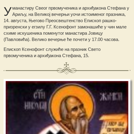
У
манастиру Свеог првомученика и архиђакона Стефана у
Ариљу, на Великој вечерњи уочи истоименог празника,
14. августа, Његово Преосвештенство Епископ рашко-
призренски у егзилу Г.Г. Ксенофонт замонашиће у чин мале
схиме искушеника поменутог манастира Јовицу
(Павловића). Велико вечерње ће почети у 17.00 часова.
Епископ Ксенофонт служиће на празник Свето
првомученика и архиђакона Стефана, 15.