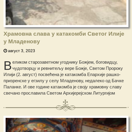
Храмовна слава у катакомби Светог Илије
у Младенову
август 3, 2023
В
еликом старозаветном угоднику Божјем, боговидцу,
чудотворцу и ревнитељу вере Божје, Светом Пророку
Илији (2. август) посвећена је катакомба Епархије рашко-
призренске у егзилу у селу Младенову, недалеко од Бачке
Паланке.
И ове године катакомба је своју храмовну славу
свечано прославила Светом Архијерејском Литургијом