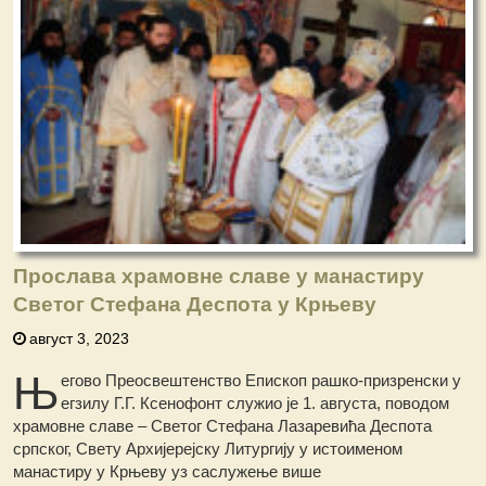
Прослава храмовне славе у манастиру
Светог Стефана Деспота у Крњеву
август 3, 2023
Њ
егово Преосвештенство Епископ рашко-призренски у
егзилу Г.Г. Ксенофонт служио је 1. августа, поводом
храмовне славе – Светог Стефана Лазаревића Деспота
српског, Свету Архијерејску Литургију у истоименом
манастиру у Крњеву уз саслужење више