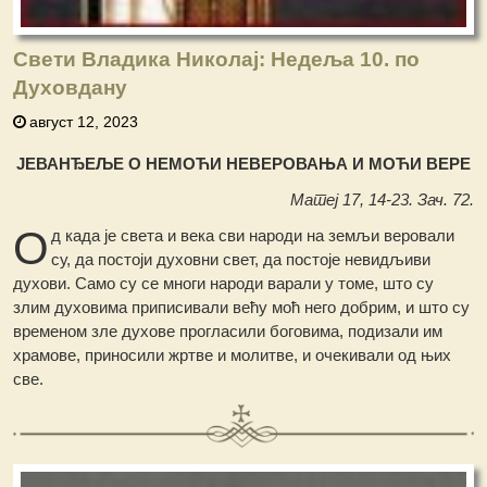
Свети Владика Николај: Недеља 10. по
Духовдану
август 12, 2023
ЈЕВАНЂЕЉЕ О НЕМОЋИ НЕВЕРОВАЊА И МОЋИ ВЕРЕ
Матеј 17, 14-23. Зач. 72.
О
д када је света и века сви народи на земљи веровали
су, да постоји духовни свет, да постоје невидљиви
духови. Само су се многи народи варали у томе, што су
злим духовима приписивали већу моћ него добрим, и што су
временом зле духове прогласили боговима, подизали им
храмове, приносили жртве и молитве, и очекивали од њих
све.