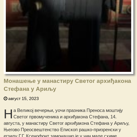
Монашење у манастиру Светог архиђакона
Стефана у Ариљу
август 15, 2023
Н
а Великој вечерњи, уочи празника Преноса моштију
Светог првомученика и архиђакона Стефана, 14.
августа, у манастиру Светог архиђакона Стефана у Ариљу,
Његово Преосвештенство Епископ рашко-призренски у
егзилу Г.Г. Ксенофонт замонашио је у чин мале схиме