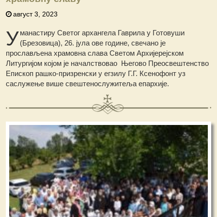
август 3, 2023
У
манастиру Светог архангела Гаврила у Готовуши
(Брезовица), 26. јула ове године, свечано је
прослављена храмовна слава Светом Архијерејском
Литургијом којом је началствовао Његово Преосвештенство
Епископ рашко-призренски у егзилу Г.Г. Ксенофонт уз
саслужење више свештенослужитеља епархије.