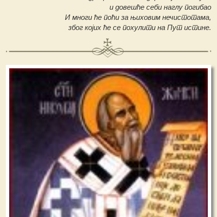
и довешће себи наглу погибао
И многи ће поћи за њиховим нечистотама,
због којих ће се похулити на Пут истине.