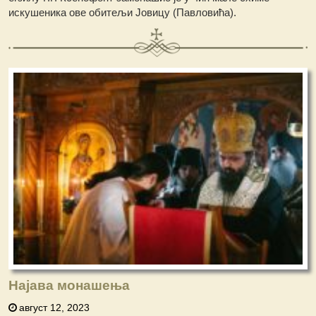
искушеника ове обитељи Јовицу (Павловића).
Најава монашења
август 12, 2023