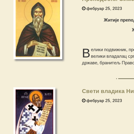
фебруар 25, 2023
Житије препо
В
елики подвижник, п
велики владалац срп
државе, бранитељ Право
Свети владика Ни
фебруар 25, 2023