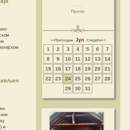
аја
Пролог
шко-
јском
Јул
<<Претходни
Следећи>>
на
рохијском
1
2
3
4
5
6
7
8
9
10
11
12
13
14
15
16
17
18
19
20
21
22
23
24
25
26
27
28
лављен
29
30
31
ко-
ских
ску
) и