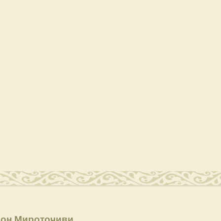
он Мироточиви