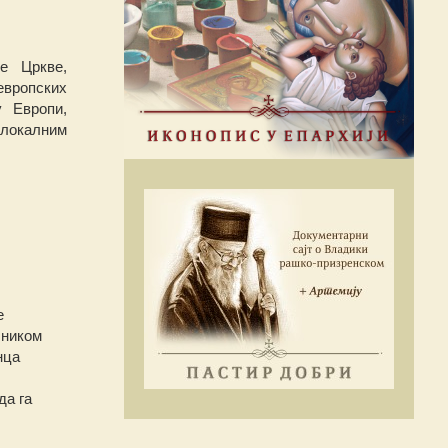
е Цркве,
европских
у Европи,
„локалним
е
чником
нца
да га