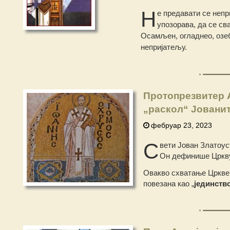
Н
е предавати се непр
упозорава, да се св
Осамљен, огладнео, озеб
непријатељу.
Протопрезвитер А
„раскол“ Јовани
фебруар 23, 2023
С
вети Јован Златоус
Он дефинише Цркву 
Овакво схватање Цркве 
повезана као „
јединство