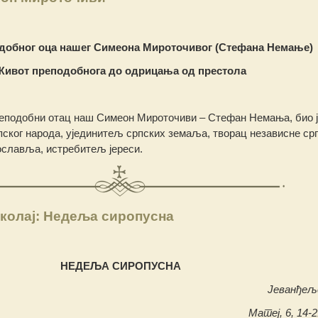
добног оца нашег
Симеона Мироточивог (Стефана Немање)
Живот преподобнога до одрицања од престола
реподобни отац наш Симеон Мироточиви – Стефан Немања, био ј
ског народа, ујединитељ српских земаља, творац независне ср
славља, истребитељ јереси.
колај: Недеља сиропусна
НЕДЕЉА СИРОПУСНА
Јеванђељ
Матеј, 6, 14-2