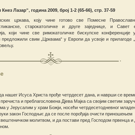
нез Лазар“, година 2009, број 1-2 (65-66), стр. 37-59
пских цркава, коју чине готово све Помесне Православн
нгликанске, старокатоличке и друге заједнице, и Савет 
ја, који чине све римокатоличке бискупске конференције 
 и предложили свим „Црквама“ у Европи да усвоје и прилагоде 
овељу.
ње
да нашег Исуса Христа прође четрдесет дана, и наврши се врем
 пречиста и преблагословена Дјева Мајка са својим светим зару
ма у Јерусалим у храм Божји, носећи четрдесетодневног младе
руки закон Господњи: да се после порођаја очисти приношењем
свештеничком молитвом, и да постави пред Господом првенца и 
ном.