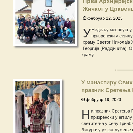
Прва Архијерејск
Жичког у Црквен
фебруар 22, 2023
У
Недељу месопусну, 
призренски у егзилу
храму Светог Николаја 
Георгија (Радојичића). 
храму.
У манастиру Свих
празник Сретења
фебруар 19, 2023
Н
а празник Сретења 
призренски у егзилу
светитеља у селу Гринба
Литургију уз саслужење 