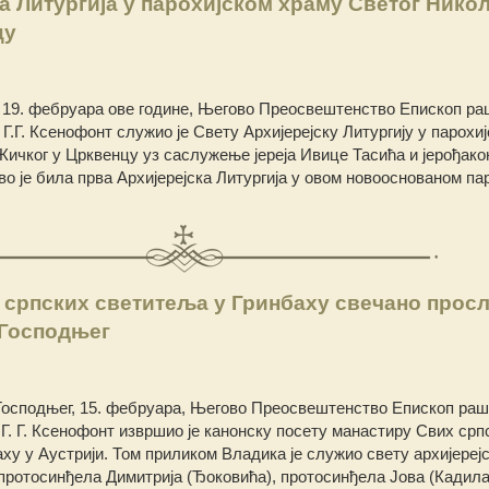
а Литургија у парохијском храму Светог Никол
цу
19. фебруара ове године, Његово Преосвештенство Епископ ра
 Г.Г. Ксенофонт служио је Свету Архијерејску Литургију у парохи
Жичког у Црквенцу уз саслужење јереја Ивице Тасића и јерођако
Ово је била прва Архијерејска Литургија у овом новооснованом па
 српских светитеља у Гринбаху свечано прос
 Господњег
Господњег, 15. фебруара, Његово Преосвештенство Епископ раш
 Г. Г. Ксенофонт извршио је канонску посету манастиру Свих срп
ху у Аустрији. Том приликом Владика је служио свету архијереј
протосинђела Димитрија (Ђоковића), протосинђела Јова (Кадила