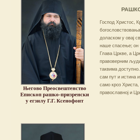
РАШКО
Господ Христос, Кр
богословствовања,
доласком у овај св
наше спасење; он 
Глава Цркве, а Цр
правоверним људим
таквима доступно.
сам пут и истина и
само кроз Христа,
Његово Преосвештенство
православној и Цр
Епископ рашко-призренски
у егзилу Г.Г. Ксенофонт