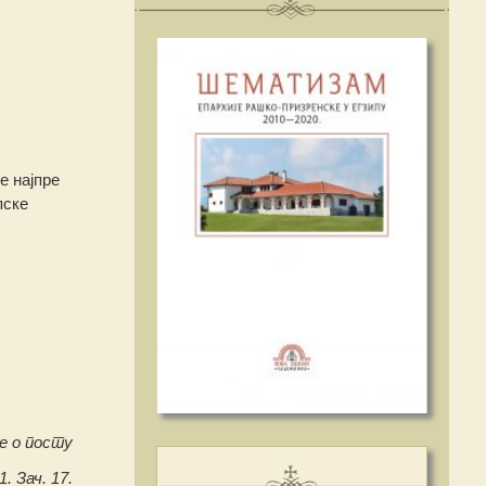
е најпре
пске
е о посту
1. Зач. 17.