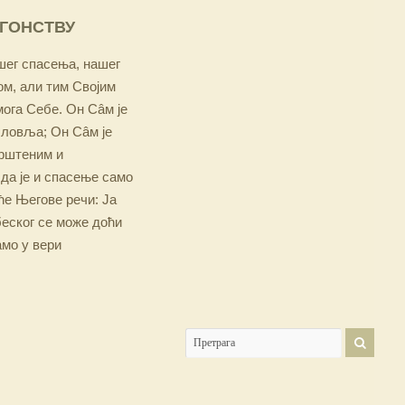
ОГОНСТВУ
ашег спасења, нашег
м, али тим Својим
мога Себе. Он Сâм је
словља; Он Сâм је
крштеним и
 да је и спасење само
е Његове речи: Ја
беског се може доћи
амо у вери