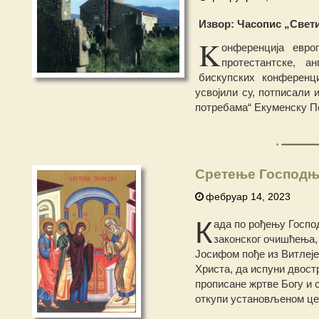
Извор: Часопис „Свети К
K
онференција евро
протестантске, а
бискупских конференци
усвојили су, потписали
потребама“ Екуменску П
Сретење Господ
фебруар 14, 2023
К
ада пo рођењу Госпо
законског очишћења,
Јосифом пође из Витлеје
Христа, да испуни двост
прописане жртве Богу и 
откупи установљеном це