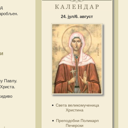
ед
заробљен.
24. јул/6. август
 и
лу Павлу.
 Христа.
кидиво
Света великомученица
Христина
Преподобни Поликарп
Печерски