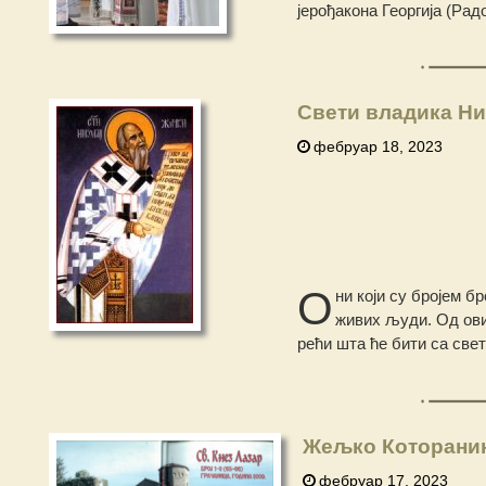
јерођакона Георгија (Радо
Свети владика Ни
фебруар 18, 2023
О
ни који су бројем б
живих људи. Од ових
рећи шта ће бити са свет
Жељко Которанин
фебруар 17, 2023