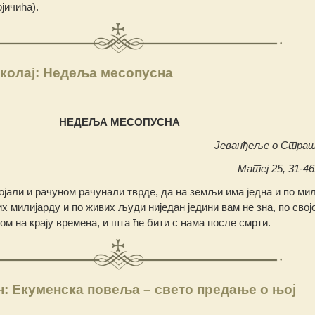
јичића).
колај: Недеља месопусна
НЕДЕЉА МЕСОПУСНА
Јеванђеље о Страш
Матеј 25, 31-46.
ројали и рачуном рачунали тврде, да на земљи има једна и по ми
 милијарду и по живих људи ниједан једини вам не зна, по својо
ом на крају времена, и шта ће бити с нама после смрти.
: Екуменска повеља – свето предање о њој