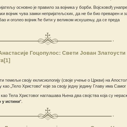
ијатељу основно је правило за војника у борби. Војсковођ унапр
аки војник чува замки непријатељских, да не би био преварен и 
ао и оголео војник ће бити у великом искушењу, да се преда
настасије Гоцопулос: Свети Јован Златоусти
та
[1]
ти темељи своју еклисиологију (своје учење о Цркви) на Апосто
као „Тело Христово“ које за своју једну једину Главу има Самог
као Тела Христовог наглашава Њена два својства која су нерас
 у истини
“.