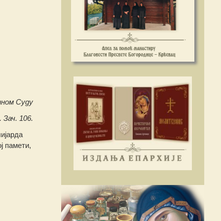
ном Суду
 Зач. 106.
лијарда
ј памети,