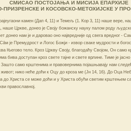
СМИСАО ПОСТОЈАЊА И МИСИЈА ЕПАРХИЈЕ
-ПРИЗРЕНСКЕ И КОСОВСКО-МЕТОХИЈСКЕ У ПР
ајеугаони камен (Дап 4, 11) и Темељ (1. Кор 3, 11) наше вере, н
 наше Цркве, донео је Своју божанску науку палом роду људско
ет донео нам је и даровао оно највредније од свега вредног - Са
Сâм је Премудрост и Логос Божји - извор сваке мудрости и бого
ква Његово тело. Кроз Цркву Своју, благодаћу Својом, Он само 
а бива доступан кроз свете тајне и свете врлине. Тиме је јасно
 Зашто само крштенима и правовернима појашњавају нам следећ
 живот; нико неће доћи к Оцу до кроза ме (Јн 14, 16). До Оца Не
 а до Христа се може доћи и у Христа обући светим крштењем с
кви православној.