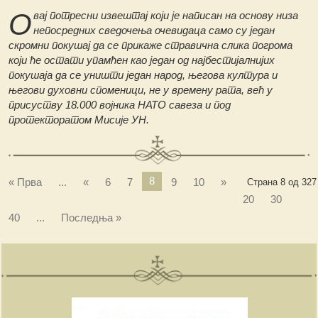
О
вај потресни извештај који је написан на основу низа
непосредних сведочења очевидаца само су један
скромни покушај да се прикаже стравична слика погрома
који ће остати упамћен као један од најбестијалнијих
покушаја да се уништи један народ, његова култура и
његови духовни споменици, не у времену рата, већ у
присуству 18.000 војника НАТО савеза и под
протекторатом Мисије УН.
8
« Прва
...
«
6
7
9
10
»
Страна 8 од 327
20
30
40
...
Последња »