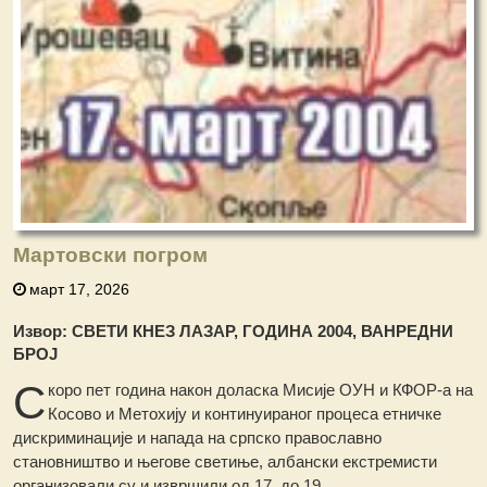
Мартовски погром
март 17, 2026
Извор: СВЕТИ КНЕЗ ЛАЗАР, ГОДИНА 2004, ВАНРЕДНИ
БРОЈ
С
коро пет година након доласка Мисије ОУН и КФОР-а на
Косово и Метохију и континуираног процеса етничке
дискриминације и напада на српско православно
становништво и његове светиње, албански екстремисти
организовали су и извршили од 17. до 19.