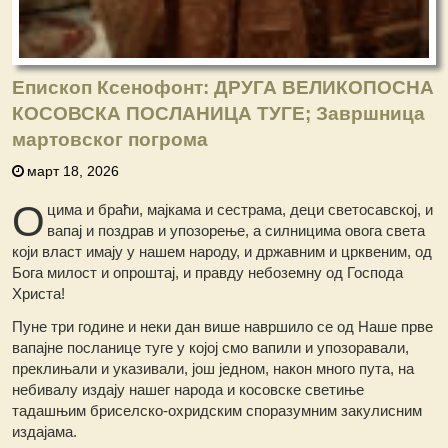
Епископ Ксенофонт: ДРУГА ВЕЛИКОПОСНА
КОСОВСКА ПОСЛАНИЦА ТУГЕ; Завршница
мартовског погрома
март 18, 2026
О
цима и браћи, мајкама и сестрама, деци светосавској, и
вапај и поздрав и упозорење, а силницима овога света
који власт имају у нашем народу, и државним и црквеним, од
Бога милост и опроштај, и правду небоземну од Господа
Христа!
Пуне три године и неки дан више навршило се од Наше прве
вапајне посланице туге у којој смо вапили и упозоравали,
преклињали и указивали, још једном, након много пута, на
небивалу издају нашег народа и косовске светиње
тадашњим бриселско-охридским споразумним закулисним
издајама.