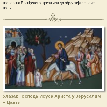
посвећена Еванђелској причи или догађају чији се помен
врши.
Улазак Господа Исуса Христа у Јерусалим
– Цвети