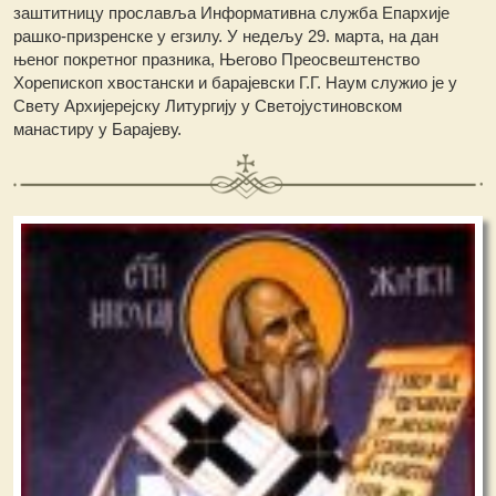
заштитницу прославља Информативна служба Епархије
рашко-призренске у егзилу. У недељу 29. марта, на дан
њеног покретног празника, Његово Преосвештенство
Хорепископ хвостански и барајевски Г.Г. Наум служио је у
Свету Архијерејску Литургију у Светојустиновском
манастиру у Барајеву.