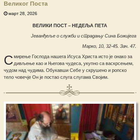
Великог Поста
март 28, 2026
ВЕЛИКИ ПОСТ – НЕДЕЉА ПЕТА
Јеванђеље о служби и страдању Сина Божијега
Марко, 10, 32-45. Зач. 47.
С
мирење Господа нашега Исуса Христа исто је онако за
дивљење као и Његова чудеса, укупно са васкрсењем,
чудом над чудима. Обукавши Себе у скрушено и ропско
тело човечје Он је постао слуга слугама Својим.