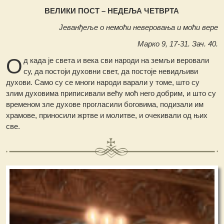
ВЕЛИКИ ПОСТ – НЕДЕЉА ЧЕТВРТА
Јеванђеље о немоћи неверовања и моћи вере
Марко 9, 17-31. Зач. 40.
О
д када је света и века сви народи на земљи веровали
су, да постоји духовни свет, да постоје невидљиви
духови. Само су се многи народи варали у томе, што су
злим духовима приписивали већу моћ него добрим, и што су
временом зле духове прогласили боговима, подизали им
храмове, приносили жртве и молитве, и очекивали од њих
све.