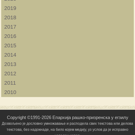
2019
2018
2017
2016
2015
2014
2013
2012
2011
2010
Copyright ©1991-2026 Епархија рашко-призренска у егзилу
Дозвољено је дословно умножавање и расподела свих текстова или делова
текстова, без надокнаде, на било којем медију, уз услов да је исправно