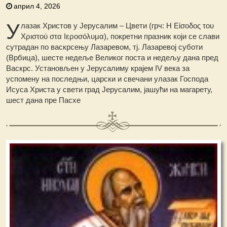
април 4, 2026
У
лазак Христов у Јерусалим – Цвети (грч: Η Είσοδος του
Χριστού στα Ιεροσόλυμα), покретни празник који се слави
сутрадан по васкрсењу Лазаревом, тј. Лазаревој суботи
(Врбица), шесте недеље Великог поста и недељу дана пред
Васкрс. Установљен у Јерусалиму крајем IV века за
успомену на последњи, царски и свечани улазак Господа
Исуса Христа у свети град Јерусалим, јашући на магарету,
шест дана пре Пасхе