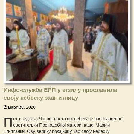
Инфо-служба ЕРП у егзилу прославила
своју небеску заштитницу
март 30, 2026
П
ета недеља Часног поста посвећена је равноангелној
светитељки Преподобној матери нашој Марији
Египћанки. Ову велику покајницу као своју небеску