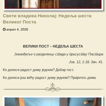
Свети владика Николај: Недеља шеста
Великог Поста
април 4, 2026
ВЕЛИКИ ПОСТ – НЕДЕЉА ШЕСТА
Јеванђеље о разделењу стада у присуству Пастира
Јов. 12, 1-18. Зач. 41.
Ко доноси радост дому једном? Добар гост.
Ко доноси још већу радост дому једном? Пријатељ дома.