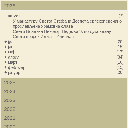
2026
–
август
(3)
У манастиру Светог Стефана Деспота српског свечано
прослављена храмовна слава
Свети Владика Николај: Недеља 9. по Духовдану
Свети пророк Илија – Илиндан
+
јул
(20)
+
јун
(15)
+
мај
(17)
+
април
(34)
+
март
(10)
+
фебруар
(15)
+
јануар
(30)
2025
2024
2023
2022
2021
2020