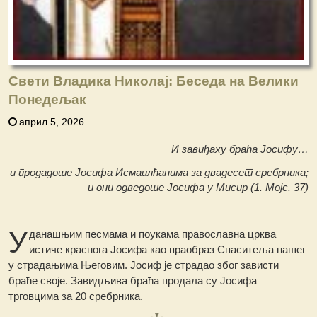
Свети Владика Николај: Беседа на Велики
Понедељак
април 5, 2026
И завиђаху браћа Јосифу…
и продадоше Јосифа Исмаилћанима за двадесет сребрника;
и они одведоше Јосифа у Мисир (1. Мојс. 37)
У
данашњим песмама и поукама православна црква
истиче краснога Јосифа као праобраз Спаситеља нашег
у страдањима Његовим. Јосиф је страдао због зависти
браће своје. Завидљива браћа продала су Јосифа
трговцима за 20 сребрника.