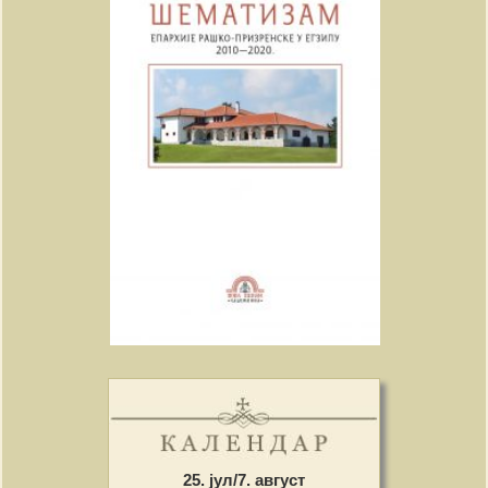
25. јул/7. август