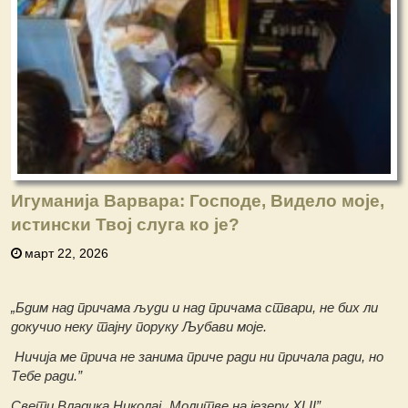
Игуманија Варвара: Господе, Видело моје,
истински Твој слуга ко је?
март 22, 2026
„Бдим над причама људи и над причама ствари, не бих ли
докучио неку тајну поруку Љубави моје.
Ничија ме прича не занима приче ради ни причала ради, но
Тебе ради.”
Свети Владика Николај „Молитве на језеру XLII”