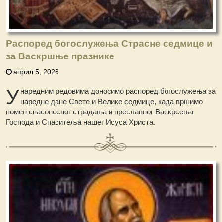
Распоред богослужења Страсне седмице и
за Васкршње празнике
април 5, 2026
У
наредним редовима доносимо распоред богослужења за
наредне дане Свете и Велике седмице, када вршимо
помен спасоносног страдања и преславног Васкрсења
Господа и Спаситеља нашег Исуса Христа.