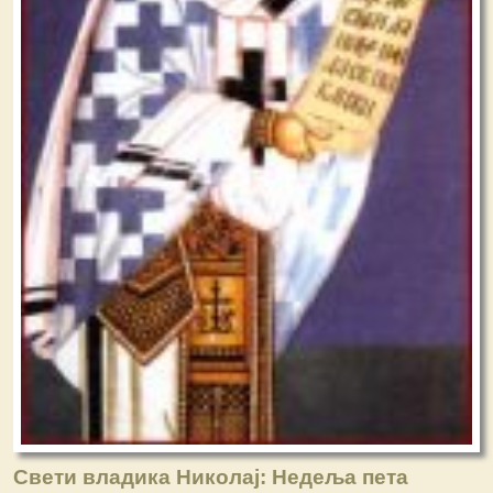
Свети владика Николај: Недеља пета