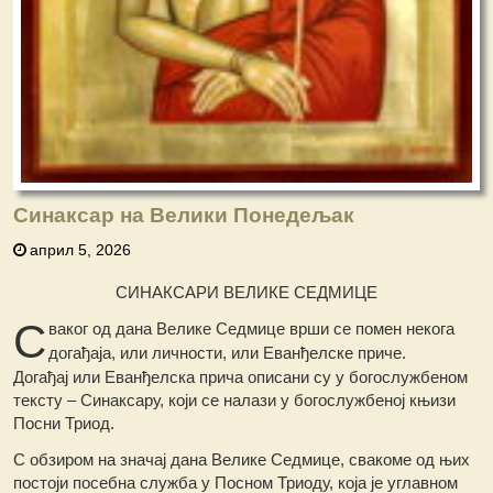
Синаксар на Велики Понедељак
април 5, 2026
СИНАКСАРИ ВЕЛИКЕ СЕДМИЦЕ
С
ваког од дана Велике Седмице врши се помен некога
догађаја, или личности, или Еванђелске приче.
Догађај или Еванђелска прича описани су у богослужбеном
тексту – Синаксару, који се налази у богослужбеној књизи
Посни Триод.
С обзиром на значај дана Велике Седмице, свакоме од њих
постоји посебна служба у Посном Триоду, која је углавном