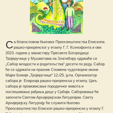
С
а благословом Његовог Преосвештенства Епископа
рашко-призренског у егзилу Г. Г. Ксенофонта и ове
2023. године у манастиру Пресвете Богородице
Тројеручице у Мушветама на Златибору одржаће се
„Сабор младости и родитељства“ десети по реду. Сабор
ће се одржати на празник Спомена чудотворне иконе
Мајке Божије „Тројеручице“ 12./25. јула. Организатор
сабора је Епархија рашко-призренска у егзилу. Циљ
сабора је промовисање породичног живота и
поспешивање рађања деце у Србији.
Саборовање ће
започети Светом Архијерејском Литургијом. Свету
Архијерејску Литургију ће служити Његово
Преосвештенство Епископ рашко-призренски у егзилу Г.