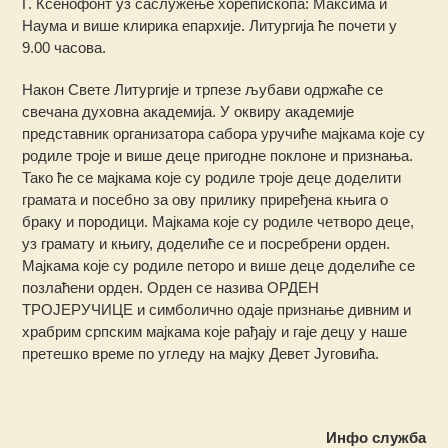
Г. Ксенофонт уз саслужење хорепископа: Максима и
Наума и више клирика епархије. Литургија ће почети у
9.00 часова.
Након Свете Литургије и трпезе љубави одржаће се
свечана духовна академија. У оквиру академије
представник организатора сабора уручиће мајкама које су
родиле троје и више деце пригодне поклоне и признања.
Тако ће се мајкама које су родиле троје деце доделити
грамата и посебно за ову прилику приређена књига о
браку и породици. Мајкама које су родиле четворо деце,
уз грамату и књигу, доделиће се и посребрени орден.
Мајкама које су родиле петоро и више деце доделиће се
позлаћени орден. Орден се назива ОРДЕН
ТРОЈЕРУЧИЦЕ и симболично одаје признање дивним и
храбрим српским мајкама које рађају и гаје децу у наше
претешко време по угледу на мајку Девет Југовића.
Инфо служба