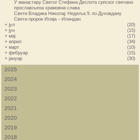
У манастиру Светог Стефана Деспота српског свечано
прослављена храмовна слава
Свети Владика Николај: Недеља 9. по Духовдану
Свети пророк Илија – Илиндан
+
јул
(20)
+
јун
(15)
+
мај
(17)
+
април
(34)
+
март
(10)
+
фебруар
(15)
+
јануар
(30)
2025
2024
2023
2022
2021
2020
2019
2018