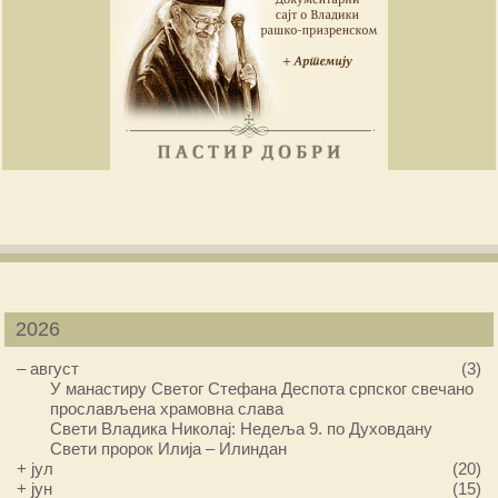
2026
–
август
(3)
У манастиру Светог Стефана Деспота српског свечано
прослављена храмовна слава
Свети Владика Николај: Недеља 9. по Духовдану
Свети пророк Илија – Илиндан
+
јул
(20)
+
јун
(15)