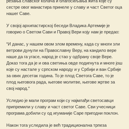
резања славског колача и благосиљања жита које су
сестре овог манастира принеле у славу и част Светог оца
нашег Саве.
У својој архипастирској беседи Владика Артемије је
говорио о Светом Сави и Правој Вери коју нам је предао:
“И данас, у нашем овом злом времену, када су многи зли
ветрови дунули на Православну Веру, на кандило вере
наше да га угасе, народ је стао у одбрану своје Вере.
Доказ тога да је и ова светиња овде подигнута и многе још
које су настале у српском народу и у Србији и ван Србије
за ових десетак година. То је плод Светога Саве, то је
плод његовога рада, његове молитве, његове жртве за
свој народ.“
Уследио је мали програм који су најмлађи светосавци
припремили у славу и част светог Саве. Сви учесници
програма добили су од игуманије Саре пригодни поклон.
Након тога уследила је већ традиционална трпеза