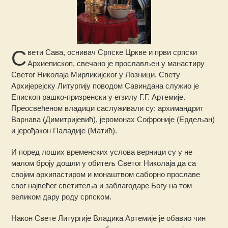
С
вети Сава, оснивач Српске Цркве и први српски
Архиепископ, свечано је прослављен у манастиру
Светог Николаја Мирликијског у Лозници. Свету
Архијерејску Литургију поводом Савиндана служио је
Епископ рашко-призренски у егзилу Г.Г. Артемије.
Преосвећеном владици саслуживали су: архимандрит
Варнава (Димитријевић), јеромонах Софроније (Ердељан)
и јерођакон Паладије (Матић).
И поред лоших временских услова верници су у не
малом броју дошли у обитељ Светог Николаја да са
својим архипастиром и монаштвом саборно прославе
свог највећег светитеља и заблагодаре Богу на том
великом дару роду српском.
Након Свете Литургије Владика Артемије је обавио чин