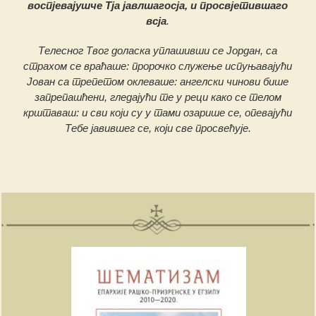
воспјевајушче Тја јавлшагосја, и просвјетившаго
всја
.
Телесног Твог доласка уплашивши се Јордан, са
страхом се враћаше: пророчко служење испуњавајући
Јован са трепетом оклеваше: ангелски чинови бише
запрепашћени, гледајући те у реци како се телом
крштаваш: и сви који су у тами озарише се, опевајући
Тебе јавившег се, који све просвећује.