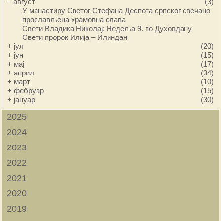
–
август
(3)
У манастиру Светог Стефана Деспота српског свечано
прослављена храмовна слава
Свети Владика Николај: Недеља 9. по Духовдану
Свети пророк Илија – Илиндан
+
јул
(20)
+
јун
(15)
+
мај
(17)
+
април
(34)
+
март
(10)
+
фебруар
(15)
+
јануар
(30)
2025
2024
2023
2022
2021
2020
2019