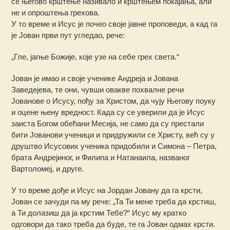
се његово крштење називало и крштењем покајања, али
не и опроштења грехова.
У то време и Исус је почео своје јавне проповеди, а кад га
је Јован први пут угледао, рече:
„Гле, јагње Божије, које узе на себе грех света.“
Јован је имао и своје ученике Андреја и Јована
Заведејева, те они, чувши овакве похвалне речи
Јованове о Исусу, пођу за Христом, да чују Његову поуку
и оцене њену вредност. Када су се уверили да је Исус
заиста Богом обећани Месија, не само да су престали
бити Јованови ученици и придружили се Христу, већ су у
друштво Исусових ученика придобили и Симона – Петра,
брата Андрејиног, и Филипа и Натанаила, названог
Вартоломеј, и друге.
У то време дође и Исус на Јордан Јовану да га крсти,
Јован се зачуди па му рече: „Та Ти мене треба да крстиш,
а Ти долазиш да ја крстим Тебе?“ Исус му кратко
одговори да тако треба да буде, те га Јован одмах крсти.