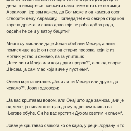
дела, а немојте се поносити само тиме што сте потомци
Аврамови, јер вам кажем, да Бог може и од камења овог
створити децу Аврамову. Погледајте! ено секира стоји код
корена дрвета, и свако дрво које не рађа добра рода,
одсећи ће се и у ватру бацити!“
Многи су мислили да је Јован обећани Месија, а неки
помислише да је он неки од старих пророка, који је из
мртвих устао и оживео, па га упиташе:
„Јеси ли ти Илија или који други пророк?“, а он одговори:
„Нисам, ја сам глас који виче у пустињи“.
Онима који га питаше: „Јеси ли ти Месија или другог да
чекамо?“, Јован одговори:
„Ја вас крштавам водом, али Онај што иде замном, јачи је
од мене, ја нисам достојан да му одрешим каиша са
Његове обуће, Он ће вас крстити Духом светим и огњем“.
Јован је крштавао свакога ко се кајао, у реци Јордану и то