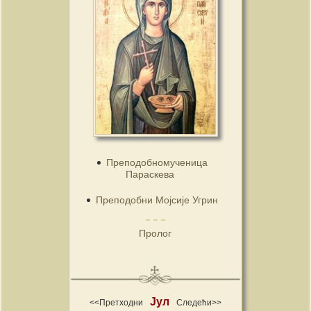
Преподобномученица
Параскева
Преподобни Мојсије Угрин
Пролог
Јул
<<Претходни
Следећи>>