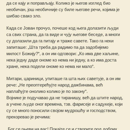
да се кају и поправљају. Колико је његов изглед био
необичан, још необичније су биле његове речи, којима је
шибао свако зло.
Када се Јован прочуо, почеше код њега долазити људи
са свих страна, да га виде и чују његове беседе, а многи
су долазили да га питају и траже савете. Тако га неки
запиташе: „Шта треба да радимо па да задобијемо
милост Божију?“, а он им одговори: „Ко има две хаљине,
нека једну даде ономе ко нема ни једну, а ко има доста
хране, нека подели ономе ко нема ни мало“.
Митари, цариници, упиташе га шта њих саветује, а он им
рече: „Не преоптерећујте народ дажбинама, већ
наплаћујте онолико колико је по закону“.
Војнике је подучавао да не тиранишу, већ да штите народ,
а учене људе оног времена, тзв. фарисеје и садукеје, који
су се много поносили својом мудрошћу и господством,
прекоревао је речима:
„Бог се гњеви на вас! Покајте се и створите род добрих