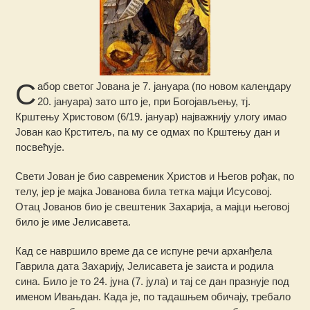
С
абор светог Јована је 7. јануара (по новом календару
20. јануара) зато што је, при Богојављењу, тј.
Крштењу Христовом (6/19. јануар) најважнију улогу имао
Јован као Крститељ, па му се одмах по Крштењу дан и
посвећује.
Свети Јован је био савременик Христов и Његов рођак, по
телу, јер је мајка Јованова била тетка мајци Исусовој.
Отац Јованов био је свештеник Захарија, а мајци његовој
било је име Јелисавета.
Кад се навршило време да се испуне речи арханђела
Гаврила дата Захарију, Јелисавета је заиста и родила
сина. Било је то 24. јуна (7. јула) и тај се дан празнује под
именом Ивањдан. Када је, по тадашњем обичају, требало