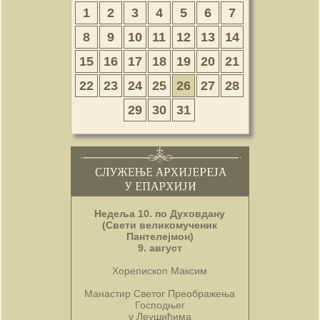
1
2
3
4
5
6
7
8
9
10
11
12
13
14
15
16
17
18
19
20
21
22
23
24
25
26
27
28
29
30
31
Недеља 10. по Духовдану
(Свети великомученик
Пантелејмон)
9. август
Хорепископ Максим
Манастир Светог Преображења
Господњег
у Леушићима