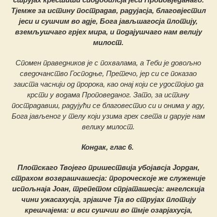
Тјемже за истину пострадав, радујасја, благовјестил
јеси и сушчим во адје, Бога јављшагосја плотију,
вземљушчаго грјех мира, и подајушчаго нам велију
милост.
Спомен праведников је с похвалама, а Теби је довољно
сведочанство Господње, Претечо, јер си се показао
заиста часнији од пророка, као онај који се удостојио да
крсти у водама Проповеданог. Зато, за истину
пострадавши, радујући се благовестио си и онима у аду,
Бога јављеног у телу који узима грех света и дарује нам
велику милост.
Кондак, глас 6.
Плотскаго Твојего пришествија убојавсја Јордан,
страхом возврашчашесја: пророческоје же служеније
испољнаја Јоан, трепетом спрјаташесја: ангелскија
чини ужасахусја, зрјашче Тја во струјах плотију
крешчајема: и вси сушчии во тмје озарјахусја,