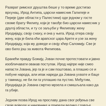
Разврат римског друштва беше у то време достигао
врхунац. Ирод Антипа, царски намесник Галилеје и
Переје (две области у Палестини) оде једном у госте
своме брату Филипу, који је такође био царски намесник у
другој области, и ту се заљуби у Филипову жену
Иродијаду, своју снаху, и она у њега. Ирод отера своју
жену, која је била кћи арапског цара Арете и узе за жену
Иродијаду, која му доведе и своју кћер Саломију. Све је
ово било још за живота Филипова.
Бранећи правду Божију, Јован почне протестовати и јавно
изобличавати овакав поступак. Ирод најпре није смео
напасти Јована, јер га је и сам поштовао, а плашио се и
побуне народа, али ипак нареди да Јована ухвате и баце
у тамницу, не би ли га уплашио па пустио. Међутим,
Иродијада је Јована смртно мрзела и смишљала како да
га убије.
Једном позва Ирод на прославу дана свог рођења све
своје војводе и чиновнике и приреди велико славље.