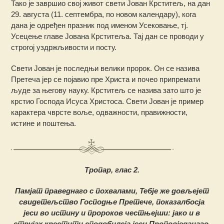
Тако је завршио свој живот свети Јован Крститељ, на дан
29. августа (11. септембра, по новом календару), кога
дана је одређен празник под именом Усековање, тј.
Усецење главе Јована Крститеља. Тај дан се проводи у
строгој уздржљивости и посту.
Свети Јован је последњи велики пророк. Он се назива
Претеча јер се појавио пре Христа и почео припремати
људе за његову науку. Крститељ се назива зато што је
крстио Господа Исуса Христоса. Свети Јован је пример
карактера чврсте воље, одважности, правижности,
истине и поштења.
Тропар, глас 2.
Памјат праведнаго с похвалами, Тебје же довљејет
свидетељство Господње Претече, показалбосја
јеси во истину и пророков честњејши: јако и в
струјах крестити сподобилсја јеси Проповједанаго.