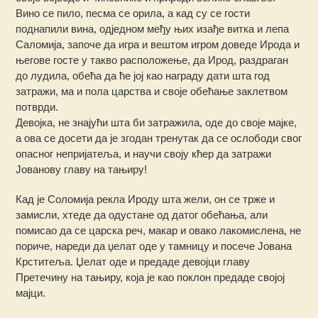
Вино се пило, песма се орила, а кад су се гости
поднапили вина, одједном међу њих изађе витка и лепа
Саломија, започе да игра и вештом игром доведе Ирода и
његове госте у такво расположење, да Ирод, раздраган
до лудила, обећа да ће јој као награду дати шта год
затражи, ма и пола царства и своје обећање заклетвом
потврди.
Девојка, не знајући шта би затражила, оде до своје мајке,
а ова се досети да је згодан тренутак да се ослободи свог
опасног непријатеља, и научи своју кћер да затражи
Јованову главу на тањиру!
Кад је Соломија рекла Ироду шта жели, он се трже и
замисли, хтеде да одустане од датог обећања, али
помисао да се царска реч, макар и овако лакомислена, не
пориче, нареди да џелат оде у тамницу и посече Јована
Крститеља. Џелат оде и предаде девојци главу
Претечину на тањиру, која је као поклон предаде својој
мајци.