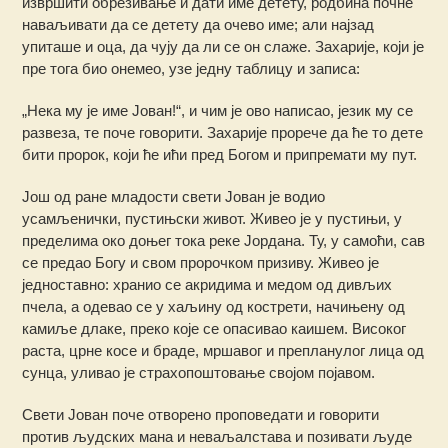
извршити обрезивање и дати име детету, родбина почне
наваљивати да се детету да очево име; али најзад
упиташе и оца, да чују да ли се он слаже. Захарије, који је
пре тога био онемео, узе једну таблицу и записа:
„Нека му је име Јован!“, и чим је ово написао, језик му се
развеза, те поче говорити. Захарије прорече да ће то дете
бити пророк, који ће ићи пред Богом и припремати му пут.
Још од ране младости свети Јован је водио
усамљенички, пустињски живот. Живео је у пустињи, у
пределима око доњег тока реке Јордана. Ту, у самоћи, сав
се предао Богу и свом пророчком призиву. Живео је
једноставно: хранио се акридима и медом од дивљих
пчела, а одевао се у хаљину од кострети, начињену од
камиље длаке, преко које се опасивао каишем. Високог
раста, црне косе и браде, мршавог и препланулог лица од
сунца, уливао је страхопоштовање својом појавом.
Свети Јован поче отворено проповедати и говорити
против људских мана и неваљалстава и позивати људе