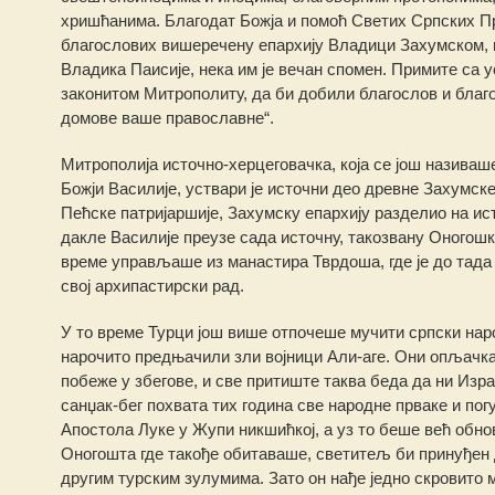
хришћанима. Благодат Божја и помоћ Светих Српских Пр
благослових вишеречену епархију Владици Захумском, к
Владика Паисије, нека им је вечан спомен. Примите са 
законитом Митрополиту, да би добили благослов и благо
домове ваше православне“.
Митрополија источно-херцеговачка, која се још назива
Божји Василије, уствари је источни део древне Захумске 
Пећске патријаршије, Захумску епархију разделио на и
дакле Василије преузе сада источну, такозвану Оногошку
време управљаше из манастира Тврдоша, где је до тада 
свој архипастирски рад.
У то време Турци још више отпочеше мучити српски нар
нарочито предњачили зли војници Али-аге. Они опљачка
побеже у збегове, и све притиште таква беда да ни Изра
санџак-бег похвата тих година све народне прваке и по
Апостола Луке у Жупи никшићкој, а уз то беше већ обно
Оногошта где такође обитаваше, светитељ би принуђен 
другим турским зулумима. Зато он нађе једно скровито м