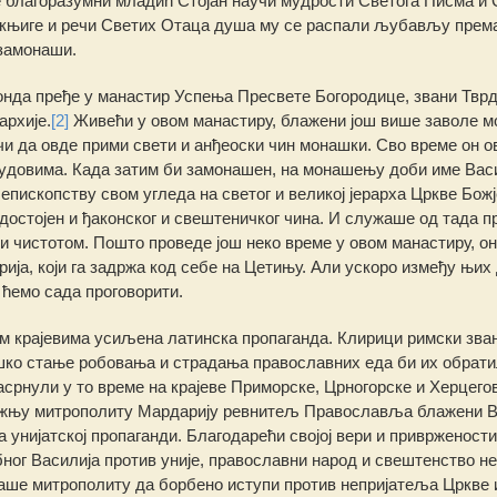
се благоразумни младић Стојан научи мудрости Светога Писма и 
и књиге и речи Светих Отаца душа му се распали љубављу према
замонаши.
онда пређе у манастир Успења Пресвете Богородице, звани Тврд
архије.
[2]
Живећи у овом манастиру, блажени још више заволе 
учи да овде прими свети и анђеоски чин монашки. Сво време он о
рудовима. Када затим би замонашен, на монашењу доби име Васи
пископству свом угледа на светог и великој јерарха Цркве Божј
достојен и ђаконског и свештеничког чина. И служаше од тада п
 чистотом. Пошто проведе још неко време у овом манастиру, он
ја, који га задржа код себе на Цетињу. Али ускоро између њих 
 ћемо сада проговорити.
м крајевима усиљена латинска пропаганда. Клирици римски зва
тешко стање робовања и страдања православних еда би их обрати
насрнули у то време на крајеве Приморске, Црногорске и Херцего
ажњу митрополиту Мардарију ревнитељ Православља блажени В
 унијатској пропаганди. Благодарећи својој вери и привржености
ог Василија против уније, православни народ и свештенство не
аше митрополиту да борбено иступи против непријатеља Цркве 