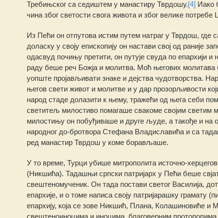
Требињског са седиштем у манастиру Тврдошу.
[4]
Иако б
чина због светости свога живота и због велике потребе
Из Пећи он отпутова истим путем натраг у Тврдош, где
доласку у своју епископију он настави свој од раније за
одасвуд почињу претити, он путује свуда по епархији и
раду беше реч Божја и молитва. Моћ његових молитава 
уопште пројављивати знаке и дејства чудотворства. Нар
његов свети живот и молитве и у дар прозорљивости који
народ стаде долазити к њему, тражећи од њега себи по
светитељ милостиво помагаше свакоме својим светим м
милостињу он побуђиваше и друге људе, а такође и на 
народног до-бротвора Стефана Владиславића и са тад
ред манастир Тврдош у коме борављаше.
У то време, Турци убише митрополита источно-херцегов
(Никшића). Тадашњи српски патријарх у Пећи беше свјатје
свештеномученик. Он тада постави светог Василија, до
епархије, и о томе написа своју патријарашку грамату (п
епархију, која се зове Никшић, Плана, Колашиновиће и 
свештеноиноцима и иноцима, благоверним протопопима,