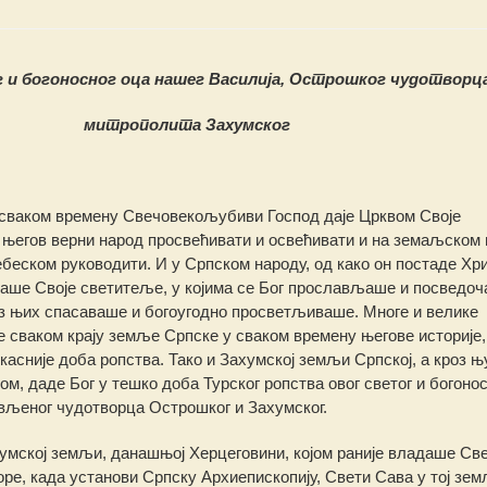
 и богоносног оца нашег Василија, Острошког чудотворца
митрополита Захумског
 сваком времену Свечовекољубиви Господ даје Црквом Своје
е његов верни народ просвећивати и освећивати и на земаљском 
ебеском руководити.
И у Српском народу, од како он постаде Хри
аше Своје светитеље, у којима се Бог прослављаше и посведоч
з њих спасаваше и богоугодно просветљиваше. Многе и велике
 сваком крају земље Српске у сваком времену његове историје,
касније доба ропства. Тако и Захумској земљи Српској, а кроз њ
м, даде Бог у тешко доба Турског ропства овог светог и богонос
ављеног чудотворца Острошког и Захумског.
Хумској земљи, данашњој Херцеговини, којом раније владаше Св
Горе, када установи Српску Архиепископију, Свети Сава у тој зе