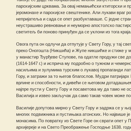
парохијским црквама. За овај немањићски ктиторски и 
јеромонахе и парохијске свештенике. Али лукави враг ро
непријатеља и сада се опет разбуктаваше. С једне стран
неустрашиво ревновање и неуморно апостолско пастир
светитељ би поново принуђен да се уклони из тога краја
Овога пута он одлучи да отпутује у Свету Гору, у тај с
преко Оногошта (Никшића) и Жупе никшићке и стиже у 
у манастир Ђурђеве Ступове, па одатле продужи све до 
(1614-1647 г.) и исприча му подробно о тужном и чеме
насиљима и зулумима турским о лукавој пропаганди лати
Гору, и затражи за то његов благослов. Мудри патријар
врлине и способности, и дивећи се његовом дотадашњем 
најпре пусти у Свету Гору и посаветова му да тамо не ос
Василија и извео закључак да само такав човек може п
Василије допутова мирно у Свету Гору и задржа се у њој
многих подвижника и пустињака атонских. Но највише ј
монасима. По повратку из Свете Горе он сврати опет у Пе
архијереје и на Свето Преображење Господње 1638. годи