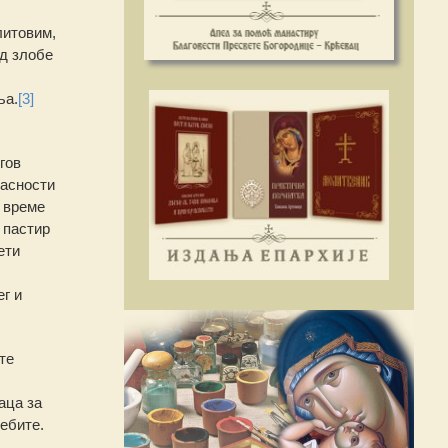
литовим,
од злобе
ља.
[3]
гов
пасности
о време
 пастир
ети
г и
те
аца за
ебите.