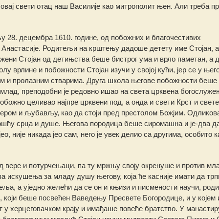
 овај свети отац наш Василије као митрополит њен. Али треба п
 28. децембра 1610. године, од побожних и благочестивих
Анастасије. Родитељи на крштењу дадоше детету име Стојан, а
ажени Стојан од детињства беше бистрог ума и врло паметан, а
у врлине и побожности Стојан изучи у својој кући, јер се у њего
м и пролазним стварима. Друга школа његове побожности беше 
млад, преподобни је редовно ишао на света црквена богослуже
 побожно целивао најпре црквени под, а онда и свети Крст и свете
, вером и љубављу, као да стоји пред престолом Божјим. Одликов
ошћу срца и душе. Његова породица беше сиромашна и је-два д
о, није никада јео сам, него је увек делио са другима, особито к
 вере и потурчењаци, па ту мржњу своју окренуше и против мл
а искушења за младу душу његову, која ће касније имати да трп
еља, а уједно желећи да се он и књизи и писмености научи, род
, који беше посвећен Ваведењу Пресвете Богородице, и у којем 
 у херцеговачком крају и имађаше повеће братство. У манасти