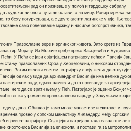
просветитељски рад он призиваше у помоћ и тврдошку сабраћу
да људског ни овога пута не остави га на миру. Ранија мржња њ
е, то беху потурчењаци, а с друге агенти латинске уније. Његов
ствовање само повећаваше мржњу и насиље богопротивника, та
.
ветионик Православне вере и врлинског живота. Зато крете из Твр
манастир Морачу. Из Мораче пређе преко Васојевића и Будимља
Пећи. У Пећи се јави свјатјејшем патријарху пећком Паисију Ја
рном стању православних Срба у Херцеговини, о њиховом страда
нској. Затим изложи светом патријарху своју жељу да отпутује 
х Паисије одмах увиде да архимандрит Василије има велике духо
пастирском раду, одмах намисли да га произведе за архијереја.
тане, него да се врати њему у Пећ. Патријарх је оценио Божјег ч
омоћи тешко угроженом православном народу у Захумским краје
 годину дана. Обишао је тамо многе манастире и скитове. и поуч
е времена провео у српском манастиру Хиландару, међу српским
ћ и јави се патријарху. Свјатјејши патријарх тада сазва отачаст
не хиротониса Василија за епископа, и постави га за митрополи