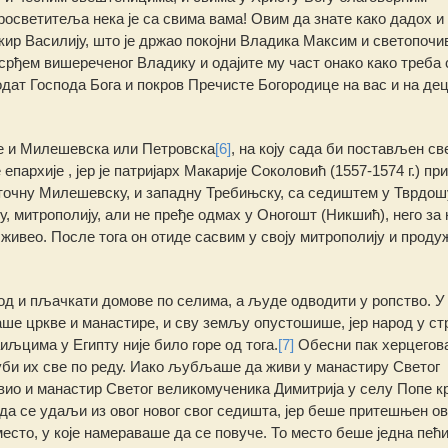
осветитеља нека је са свима вама! Овим да знате како дадох и
ир Василију, што је држао покојни Владика Максим и светопоч
усрђем вишереченог Владику и одајите му част онако како треба
дат Господа Бога и покров Пречисте Богородице на вас и на дец
ше и Милешевска или Петровска
[6]
, на коју сада би постављен с
епархије , јер је патријарх Макарије Соколовић (1557-1574 г.) пр
сточну Милешевску, и западну Требињску, са седиштем у Тврдош
, митрополију, али не пређе одмах у Оногошт (Никшић), него за 
живео. После тога он отиде сасвим у своју митрополију и проду
од и пљачкати домове по селима, а људе одводити у ропство. У
ше цркве и манастире, и сву земљу опустошише, јер народ у ст
иљцима у Египту није било горе од тога.
[7]
Обесни пак херцегов
губи их све по реду. Иако љубљаше да живи у манастиру Светог
вио и манастир Светог великомученика Димитрија у селу Попе кр
да се удаљи из овог новог свог седишта, јер беше притешњен ов
есто, у које намераваше да се повуче. То место беше једна пећи