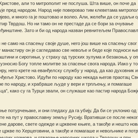
 Христове, али то митрополит не послуша. Шта више, он поче да
ује пред народом. Народ није поверовао тим клеветама митропо
јево, и много га је поштовао и волео. Али, желећи да се удаљи 
стир Тврдош. Но ни тамо он не престаде да се бори за очување
туђинштине. Зато и би од народа назван ревнитељем Православ
 не само на спасењу своје душе, него још више на спасењу свог
у манастиру он је сагледавао све невоље и беде које подноси ње
аштини и сиротињи, у страху од турских зулума и безакоња, у о
 узносио Богу топле молитве за спасење свога народа. Иако у т
ру, него крете на еванђелску службу у народ, да као духовник и
анђеље Христово. Идући по народу као некада његов праотац Св
не по народу, и храбраше људе у вери и трпљењу, и помагаше
“, како су га Турци звали, он служаше као пастир народа Божје
е потурчењаке, и они гледаху да га убију. Да би се уклонио од 
ете на пут у православну земљу Русију. Вративши се после неког
ене дарове, свете одежде и црквене књиге, а такође и нешто нов
цркве по Херцеговини, а такође и помагаше и невољнике и потр
нулих храмова, и отварање народних школа у Тврдошу и при