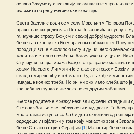
основа Захумску епископију, којом касније управљаше и
изложити по реду његово свето житије.
Свети Василије роди се у селу Мркоњић у Поповом Пољу
православних родитеља Петра Јовановића и супруге му 
га научише страху Божјем и свакој доброј мудрости. Бл
беше сав окренут ка Богу врлином побожности. Прву школ
породици више мислило о Богу и души, него о земаљски
молитва и стално похађање богослужења у цркви. Иако 
Ступајући на праг храма Божјег, он је правио метанија и
храму. На светој Литургији је стајао са страхом Божјим
свагда смиреношћу и озбиљношћу, а такође и милостив
имађаше колико треба. Но он, ни оно мало хлеба што је је
као чобанин чувао овце заједно са другим чобанима.
Његове родитеље мржаху неки зли суседи, отпадници од
Стојана због његове побожности и мудрости. То беху прв
многа таква искушења. Да би дете склонили од непријат
одведоше у најближи у том крају манастир звани Завала
беше Стојанов стриц Серафим.
[1]
Манастир беше познат