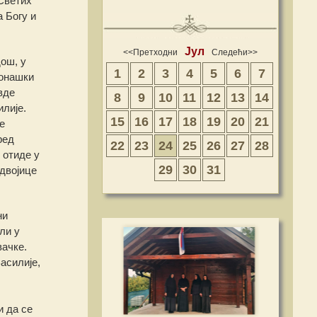
Светих
 Богу и
Јул
<<Претходни
Следећи>>
ош, у
1
2
3
4
5
6
7
монашки
вде
8
9
10
11
12
13
14
лије.
15
16
17
18
19
20
21
е
ред
22
23
24
25
26
27
28
 отиде у
29
30
31
двојице
ни
ли у
вачке.
асилије,
и да се