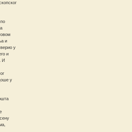
скопског
 по
ва
говом
ња и
уверио у
го и
. И
ог
доше у
ошта
е
асену
ма,