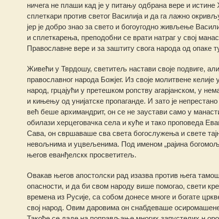
ничега не плаши кад је у питању одбрана вере и истине
сплеткари против светог Василија и да га лажно окривљ
јер је добро знао за свето и богоугодно живљење Васили
и сплеткарења, преподобни се врати натраг у свој мана
Православне вере и за заштиту свога народа од опаке 
Живећи у Тврдошу, светитељ настави своје подвиге, али
православног народа Божјег. Из своје молитвене келије 
народ, грцајући у претешком ропству агарјанском, у нем
и кињењу од унијатске пропаганде. И зато је непрестано
већ беше архимандрит, он се не заустави само у манасти
обилази херцеговачка села и куће и тако проповеда Ев
Сава, он свршаваше сва света богослужења и свете тај
невољнима и уцвељенима. Под именом „рајина богомољца
његов еванђелскк просветитељ.
Овакав његов апостолски рад изазва против њега тамошњ
опасности, и да би свом народу више помогао, свети кр
времена из Русије, са собом донесе многе и богате цркв
свој народ. Овим даровима он снабдеваше осиромашене 
Такође се даде на поправљање многих запустелих н оро