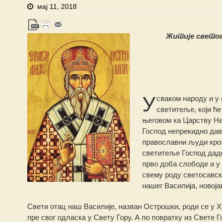
мај 11, 2018
Житије светог
У
сваком народу и у
светитеље, који ћ
његовом ка Царству Н
Господ непрекидно дав
православни људи кро
светитеље Господ даде
прво доба слободе и у 
свему роду светосавско
нашег Василија, новој
Свети отац наш Василије, назван Острошки, роди се у 
пре свог одласка у Свету Гору. А по повратку из Свете 