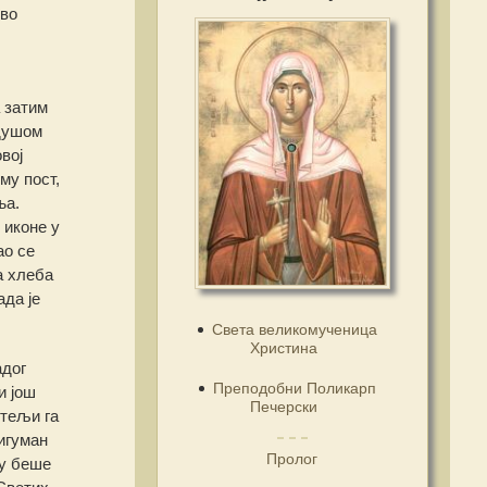
рво
 затим
 душом
вој
му пост,
ња.
 иконе у
ао се
а хлеба
ада је
Света великомученица
Христина
адог
Преподобни Поликарп
и још
Печерски
итељи га
игуман
Пролог
ру беше