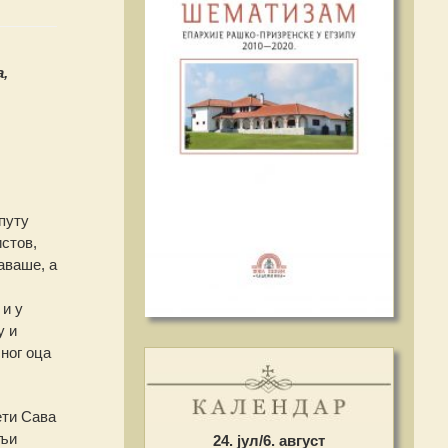
,
путу
стов,
аваше, а
 и у
у и
ног оца
ети Сава
мљи
24. јул/6. август