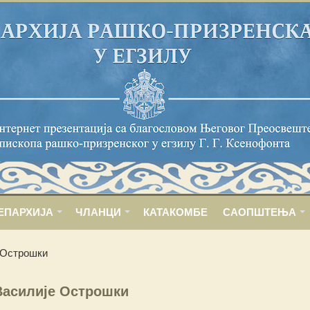
ЕПАРХИЈА
ЧЛАНЦИ
КАТАКОМБЕ
САОПШТЕЊА
 Острошки
Василије Острошки