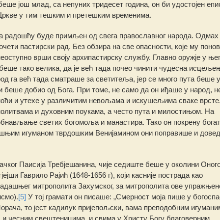
еше још млад, са непуних тридесет година, он би удостојен епи
 Цркве у тим тешким и претешким временима.
 са радошћу буде примљен од свега православног народа. Одмах
почети пастирски рад. Без обзира на све опасности, које му поно
 неоступно врши своју архипастирску службу. Главно оружје у ње
беше тако велика, да је већ тада почео чинити чудесна исцеље
од га већ тада сматраше за светитеља, јер се много пута беше 
 беше добио од Бога. При томе, не само да он иђаше у народ, не
моћи и утехе у различитим невољама и искушељима сваке врсте
олитвама и духовним поукама, а често пута и милостињом. На
обнављање светих богомоља и манастира. Тако он покрену богат
ашњим игуманом тврдошким Венијамином они поправише и дове
ачког Паисија Требјешанина, чије седиште беше у околини Оног
јши Гаврило Рајић (1648-1656 г), који касније пострада као
тадашњег митрополита Захумског, за митрополита ове упражњен
исмо).
[5]
У тој грамати он писаше: „Смерност моја пише у богосп
Морача, то јест кадилук пријепољски, вама преподобним игумани
 и чесним свештеницима, и свима у Христу Богу благоверним