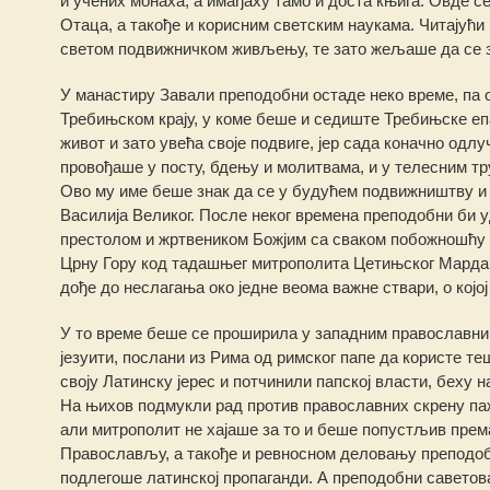
и учених монаха, а имађаху тамо и доста књига. Овде 
Отаца, а такође и корисним светским наукама. Читајућ
светом подвижничком живљењу, те зато жељаше да се 
У манастиру Завали преподобни остаде неко време, па 
Требињском крају, у коме беше и седиште Требињске еп
живот и зато увећа своје подвиге, јер сада коначно одл
провођаше у посту, бдењу и молитвама, и у телесним т
Ово му име беше знак да се у будућем подвижништву и е
Василија Великог. После неког времена преподобни би у
престолом и жртвеником Божјим са сваком побожношћу и
Црну Гору код тадашњег митрополита Цетињског Мардари
дође до неслагања око једне веома важне ствари, о којој
У то време беше се проширила у западним православни
језуити, послани из Рима од римског папе да користе 
своју Латинску јерес и потчинили папској власти, беху 
На њихов подмукли рад против православних скрену п
али митрополит не хајаше за то и беше попустљив према
Православљу, а такође и ревносном деловању преподобн
подлегоше латинској пропаганди. А преподобни саветов