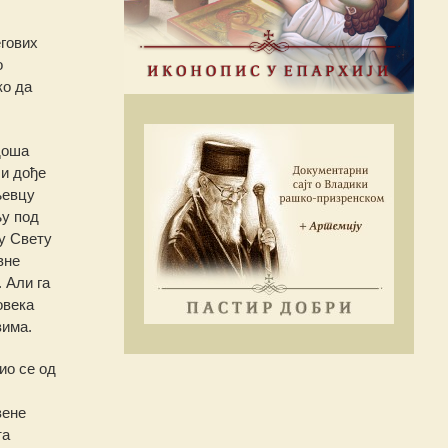
егових
о
ко да
доша
 и дође
њевцу
њу под
у Свету
вне
 Али га
овека
вима.
ио се од
вене
та