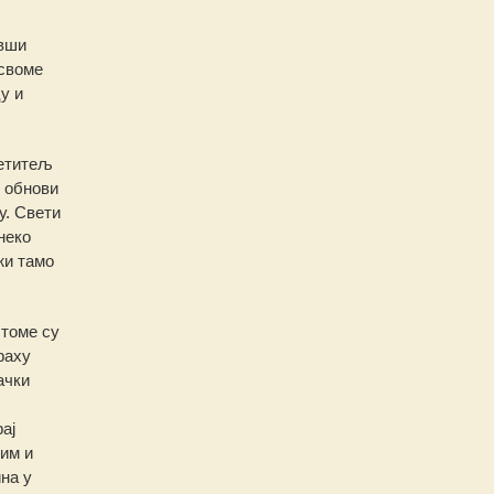
ивши
 своме
у и
ветитељ
и обнови
у. Свети
неко
жи тамо
 томе су
раху
ачки
ај
им и
на у