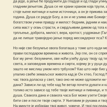
да једе, а јагње ће продужити да гладује и од глади угин
гладним јагњетом. Душа се не храни храном која трули, а
стоје њене житнице и њени источници, а он је прикива за 
година. Душа се радује Богу, а он и не узима име Божије
богатством учини правду и милост бедним, јадним и нак
сипа маст у огањ страсти, и смрдљивим димом од тога ка
трпљење, доброта, милост, вера, кротост, уздржање (Гал.
да не липше травоједно јагње поред месождерног пса?
Но није све безумље овога богаташа у томе што нуди мес
прави господаром времена и живота. Јер гле, он се спрема
Бог му рече: безумниче, ове ноћи узећу душу твоју од т
света, и заповедник времена и смрти, којему је у руци ду
зашто не мислиш умом него трбухом? Као што није био у т
упалио свеће земаљског живота кад је Он хтео, Господ ћ
час твога доласка у свет, тако оно не може одложити ни
дана? Зависи ли од тебе кад ће ветар почети дувати и к
толико исто зависе од тебе твоје житнице и пивнице, и тв
душа. Свакога дана и свакога часа Бог може узети Своје 
бити све и после твоје смрти. У Његовим је рукама и тв
На минуте је избројан твој живот, човече. И твој после