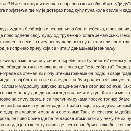
боље? Није ли и луд и смешан онај лопов који ноћу обија туђи ду
ога пријатеља где му је дотерао пред кућу пуна кола свиле и ка
ед људима безбројна и несравњива блага небеска, и позвао их 
 да прво одлепе своју душу од трулежних блага земаљских. Неки 
или се; а неки Га нису послушали него су остали при свом тр
д је испричао причу која се чита у данашњем јеванђељу:
 се њива; па мишљаше у себи говорећи: шта ћу чинити? немам у ш
још оброди летина толико да није знао где ће је сабрати? Гледају
нограде са отежалим и опуштеним гранама од рода; и своје град
меда – овај богаташ није погледао к небу и радосно узвикнуо: сл
 силом и мудрошћу извукао из црне земље оволико обиље! Како
 сваком плоду дао диван изглед и нарочити укус! Како си ми ст
ловао на слугу свога, и са препуним рукама просуо толико благо
војим благом и ја учиним радост браћи својој и суседима својим!
лагодарно славили и хвалили свето име Твоје и неисказану добр
рова, он прво брине где ће те дарове згомилати и у чему ће их ч
откуда је та кеса ту ни чија је, него прво брине како ће је сакри