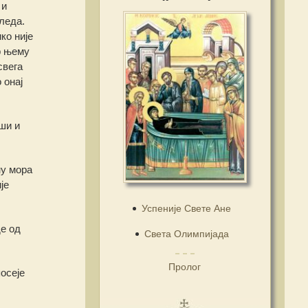
 и
леда.
ко није
р њему
свега
 онај
ши и
ну мора
је
Успеније Свете Ане
е од
Света Олимпијада
Пролог
посеје