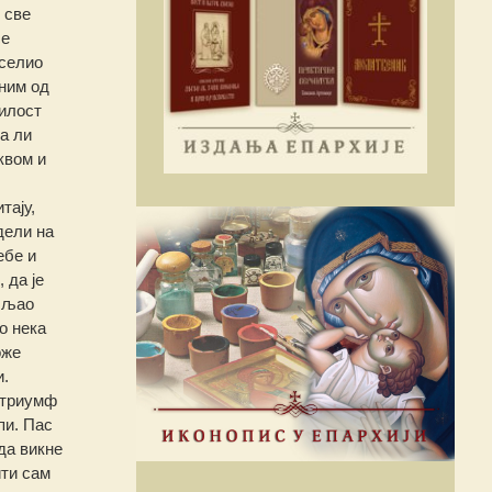
 све
се
еселио
сним од
милост
а ли
квом и
тају,
дели на
ебе и
 да је
ишљао
о нека
оже
и.
и триумф
пи. Пас
да викне
ити сам