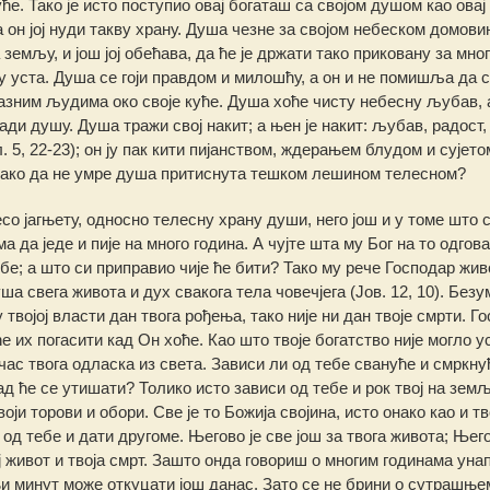
уће. Тако је исто поступио овај богаташ са својом душом као овај
 он јој нуди такву храну. Душа чезне за својом небеском домови
земљу, и још јој обећава, да ће је држати тако приковану за мно
 у уста. Душа се гоји правдом и милошћу, а он и не помишља да 
азним људима око своје куће. Душа хоће чисту небесну љубав, 
ди душу. Душа тражи свој накит; а њен је накит: љубав, радост,
 5, 22-23); он ју пак кити пијанством, ждерањем блудом и сујето
 Како да не умре душа притиснута тешком лешином телесном?
о јагњету, односно телесну храну души, него још и у томе што с
 да једе и пије на много година. А чујте шта му Бог на то одгова
ебе; а што си приправио чије ће бити? Тако му рече Господар жив
ша свега живота и дух свакога тела човечјега (Јов. 12, 10). Безу
војој власти дан твога рођења, тако није ни дан твоје смрти. Го
е их погасити кад Он хоће. Као што твоје богатство није могло у
 час твога одласка из света. Зависи ли од тебе свануће и смркну
ад ће се утишати? Толико исто зависи од тебе и рок твој на земљ
оји торови и обори. Све је то Божија својина, исто онако као и тв
од тебе и дати другоме. Његово је све још за твога живота; Њег
ој живот и твоја смрт. Зашто онда говориш о многим годинама уна
дњи минут може откуцати још данас. Зато се не брини о сутрашње