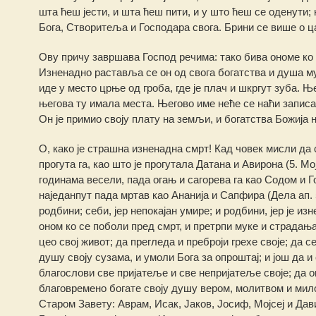
шта ћеш јести, и шта ћеш пити, и у што ћеш се оденути;
Бога, Створитеља и Господара свога. Брини се више о царс
Ову причу завршава Господ речима: тако бива ономе ко с
Изненадно раставља се он од свога богатства и душа му
иде у место црње од гроба, где је плач и шкргут зуба. 
његова ту имала места. Његово име неће се наћи записа
Он је примио своју плату на земљи, и богатства Божија 
О, како је страшна изненадна смрт! Кад човек мисли да
прогута га, као што је прогутала Датана и Авирона (5. М
годинама весели, пада огањ и сагорева га као Содом и Г
наједанпут пада мртав као Ананија и Сапфира (Дела ап. 
родбини; себи, јер непокајан умире; и родбини, јер је 
оном ко се поболи пред смрт, и претрпи муке и страдања.
цео свој живот; да прегледа и преброји грехе своје; да с
душу своју сузама, и умоли Бога за опроштај; и још да и
благослови све пријатеље и све непријатеље своје; да оп
благовремено богате своју душу вером, молитвом и мил
Старом Завету: Аврам, Исак, Јаков, Јосиф, Мојсеј и Дави