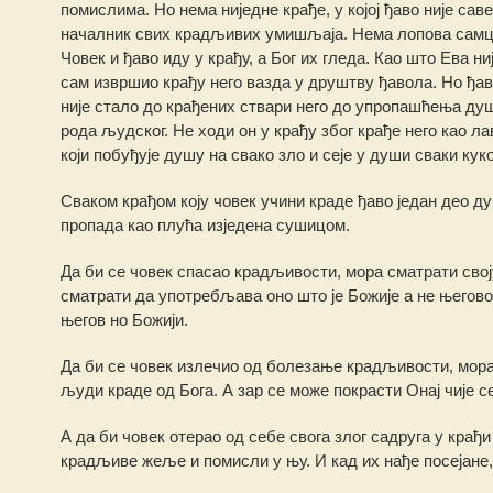
помислима. Но нема ниједне крађе, у којој ђаво није сав
началник свих крадљивих умишљаја. Нема лопова самца у
Човек и ђаво иду у крађу, а Бог их гледа. Као што Ева н
сам извршио крађу него вазда у друштву ђавола. Но ђаво
није стало до крађених ствари него до упропашћења ду
рода људског. Не ходи он у крађу због крађе него као лав
који побуђује душу на свако зло и сеје у души сваки куко
Сваком крађом коју човек учини краде ђаво један део д
пропада као плућа изједена сушицом.
Да би се човек спасао крадљивости, мора сматрати свој
сматрати да употребљава оно што је Божије а не његово.
његов но Божији.
Да би се човек излечио од болезање крадљивости, мора 
људи краде од Бога. А зар се може покрасти Онај чије с
А да би човек отерао од себе свога злог садруга у крађи
крадљиве жеље и помисли у њу. И кад их нађе посејане,