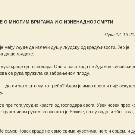
 О МНОГИМ БРИГАМА И О ИЗНЕНАДНОЈ СМРТИ
Лука 12, 16-21.
је међу људе да излечи душу људску од крадљивости. Јер је
а душе људске.
слуга краде од господара. Онога часа када се Адамов синовски 
гова се рука пружила ка забрањеном плоду.
 – да ли зато што му то треба? Адам је имао свега и није оскуде
у.
се пре тога усудио красти од господара свога. Увек човек прво к
крадљивом руком за оно што је Божије, па су онда, и због тога,
бе самог. Човек краде не само свима чувстима, него и срцем, и д