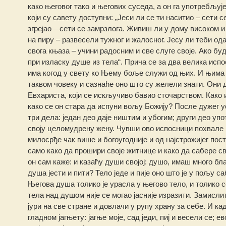
како његовог тако и његових суседа, а он га употребљује
који су савету доступни: „Јеси ли се ти наситио – сети с
згрејао – сети се замрзлога. Живиш ли у дому високом и
на пиру – развесели тужног и жалосног. Јесу ли теби од
свога књаза – учини радосним и све слуге своје. Ако 
при изласку душе из тела“. Прича се за два велика испос
има когод у свету ко Њему боље служи од њих. И њима се
таквом човеку и сазнаће оно што су желели знати. Они до
Евхариста, који се искључиво бавио сточарством. Како и
како се он стара да испуни вољу Божију? После дужег у
три дела: један део даје ништим и убогим; други део уп
своју целомудрену жену. Чувши ово испосници похвале њ
милосрђе чак више и богоугодније и од најстрожијег пост
само како да прошири своје житнице и како да сабере с
он сам каже: и казаћу души својој: душо, имаш много благ
душа јести и пити? Тело једе и пије оно што је у пољу с
Његова душа толико је урасла у његово тело, и толико с
тела над душом није се могао јасније изразити. Замислит
јури на све стране и довлачи у рупу храну за себе. И ка
гладном јагњету: јагње моје, сад једи, пиј и весели се; 