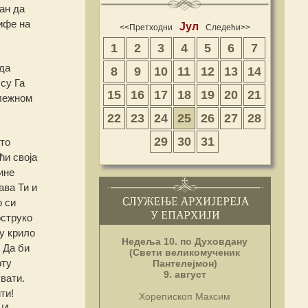
ћан да
дифе на
Јул
<<Претходни
Следећи>>
1
2
3
4
5
6
7
да
8
9
10
11
12
13
14
су Га
15
16
17
18
19
20
21
улежном
22
23
24
25
26
27
28
29
30
31
то
ћи своја
ине
ава Ти и
 си
оструко
 у крило
Недеља 10. по Духовдану
 Да би
(Свети великомученик
оту
Пантелејмон)
9. август
увати.
ти!
Хорепископ Максим