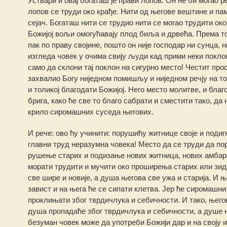
Уствари и овај богаташ је прави лопов. Он не би могао 
лопов се труди око крађе. Нити од његове вештине и па
сејач. Богаташ нити се трудио нити се могао трудити око 
Божијој вољи омогућавају плод биља и дрвећа. Према том
пак по праву својине, пошто он није господар ни сунца, 
изгледа човек у очима свију људи кад прими неки поклон
само да склони тај поклон на сигурно место! Честит прос
захвалио Богу ниједном помишљу и ниједном речју на т
и толикој благодати Божијој. Него место молитве, и бла
брига, како ће све то благо сабрати и сместити тако, да
крило сиромашних суседа његових.
И рече: ово ћу учинити: порушићу житнице своје и подигн
главни труд неразумна човека! Место да се труди да пор
рушење старих и подизање нових житница, нових амбара 
морати трудити и мучити око проширења старих или зида
све шире и новије, а душа његова све ужа и старија. И 
завист и на њега ће се сипати клетва. Јер ће сиромашни
проклињати због тврдичлука и себичности. И тако, њего
душа пропадаће због тврдичлука и себичности, а душе 
безуман човек може да употреби Божији дар и на своју и