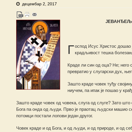
децембар 2, 2017
ЈЕВАНЂЕЉЕ
Г
оспод Исус Христос дошао 
крадљивост тешка болезањ
Краде ли син од оца? Не; него 
превратио у слугарски дух, ње
Зашто краде човек туђу својину
ниучем, па ипак је пошао у крађ
Зашто краде човек од човека, слуга од слуге? Зато што 
Бога па онда од људи. Прво је праотац људски машио се 
потомци постали лопови један другог.
Човек краде и од Бога, и од људи, и од природе, и од се