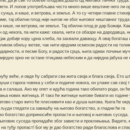
рећи, да је све то обиље плодова дошло од његовог личног труда.
мети. И лопов употребљава често много више вештине него ли о
сунца, и кише, и ветрова, и земље. А то су четири главне стихије
е, тај обилни плод није његов ни због његовог ништавног труда
ни кише, ни ветрова, ни земље. Тај обилни плод је дар Божији. Ка
 од некога, па нити каже: хвала, нити се обазре на дародавца, н
јак добије кору црна хлеба, па захвали даваоцу. А овај богаташ 
оликом обиљу жетве, чак нити иједним осмехом радости на толи
годарности, и песме Богу, и радости срца, њега одмах почиње му
 ниједно зрно не остане птицама небеским и да ниједна јабука не 
ућу веће, и овде ћу сабрати сва жита своја и блага своја. Ето шт
уши старога човека у себи и подигне новога, он улаже сав свој т
и салаша. Ако му опет и идућа година тако обилато роди, он ће
ња нових житница. И тако ће житнице његове бивати из године 
његово старо жито ће плеснивити као и душа његова. Њега ће ок
 људи гледати са завишћу на његово богатство, а гладни ће га
во богатство доприносиће пропасти и његовој и његових суседа.
његових суседа пропадаће због зависти и проклињања. Видите, 
 на туђу пропаст! Бог му је дао богатство ради благослова и сп