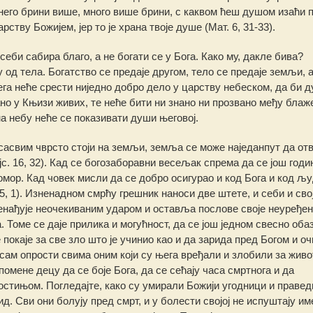
 него брини више, много више брини, с каквом ћеш душом изаћи 
тву Божијем, јер то је храна твоје душе (Мат. 6, 31-33).
еби сабира благо, а не богати се у Бога. Како му, дакле бива?
 од тела. Богатство се предаје другом, тело се предаје земљи, 
Њега неће срести ниједно добро дело у царству небеском, да би 
но у Књизи живих, те неће бити ни знано ни прозвано међу блаж
на небу неће се показивати души његовој.
 сасвим чврсто стоји на земљи, земља се може наједанпут да отв
ојс. 16, 32). Кад се богозаборавни весељак спрема да се још годи
омор. Кад човек мисли да се добро осигурао и код Бога и код љу
5, 1). Изненадном смрћу грешник наноси две штете, и себи и свој
изненађује неочекиваним ударом и оставља послове своје неуређен
 Томе се даје прилика и могућност, да се још једном свесно оба
е покаје за све зло што је учинио као и да зарида пред Богом и о
 сам опрости свима оним који су њега вређали и злобили за живо
омене децу да се боје Бога, да се сећају часа смртнога и да
остињом. Погледајте, како су умирали Божији угодници и правед
д. Сви они болују пред смрт, и у болести својој не испуштају им