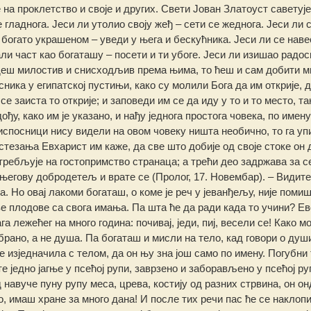
 на проклетство и своје и других. Свети Јован Златоуст саветује
е гладнога. Јеси ли утолио своју жеђ – сети се жеднога. Јеси ли 
 богато украшеном – уведи у њега и бескућника. Јеси ли се нав
али част као богаташу – посети и ти убоге. Јеси ли изишао радо
будеш милостив и снисходљив према њима, то ћеш и сам добити 
ника у египатској пустињи, како су молили Бога да им открије, д
 заиста то открије; и заповеди им се да иду у то и то место, та
ђу, како им је указано, и нађу једнога простога човека, по имену
спосници нису видели на овом човеку ништа необично, то га упи
стезања Евхарист им каже, да све што добије од своје стоке он 
отребљује на гостопримство странаца; а трећи део задржава за с
егову добродетељ и врате се (Пролог, 17. Новембар). – Видите,
а. Но овај лакоми богаташ, о коме је реч у јеванђељу, није пом
ве плодове са свога имања. Па шта ће да ради када то учини? Ев
а лежећег на много година: почивај, једи, пиј, весели се! Како м
абрано, а не душа. Па богаташ и мисли на тело, кад говори о душ
е изједначила с телом, да он њу зна још само по имену. Погубн
е једно јагње у псећој рупи, заврзено и заборављено у псећој ру
д навуче пуну рупу меса, црева, костију од разних стрвина, он он
ево, имаш хране за много дана! И после тих речи пас ће се наклоп