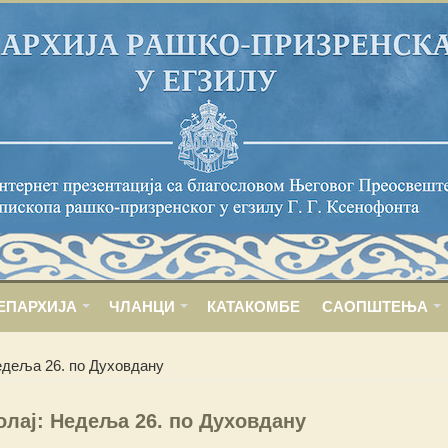
ЕПАРХИЈА
ЧЛАНЦИ
КАТАКОМБЕ
САОПШТЕЊА
едеља 26. по Духовдану
олај: Недеља 26. по Духовдану