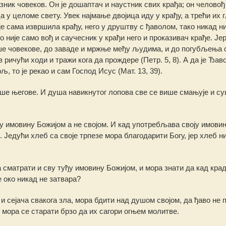
езник човеков. Он је дошаптач и наустник свих крађа; он человођ
 целоме свету. Увек најмање двојица иду у крађу, а трећи их г
ије сама извршила крађу, него у друштву с ђаволом, тако никад ни
 није само вођ и саучесник у крађи него и проказивач крађе. Је
ше човекове, до заваде и мржње међу људима, и до погубљења 
 ричући ходи и тражи кога да прождере (Петр. 5, 8). А да је Ђаво
љ, то је рекао и сам Господ Исус (Мат. 13, 39).
уше његове. И душа навикнутог лопова све се више смањује и су
у имовину Божијом а не својом. И кад употребљава своју имови
 Једући хлеб са своје трпезе мора благодарити Богу, јер хлеб ни
сматрати и сву туђу имовину Божијом, и мора знати да кад крад
е око никад не затвара?
 и сејача свакога зла, мора бдити над душом својом, да ђаво не 
 мора се старати брзо да их сагори огњем молитве.