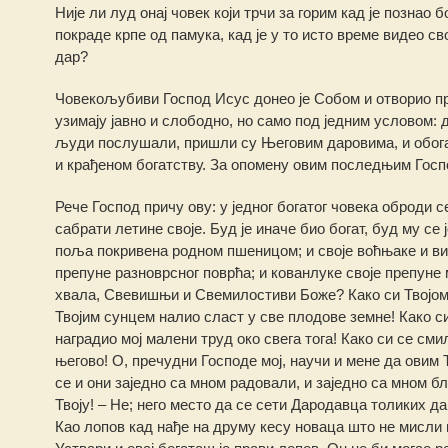
Није ли луд онај човек који трчи за горим кад је познао 
покраде крпе од памука, кад је у то исто време видео св
дар?
Човекољубиви Господ Исус донео је Собом и отворио пр
узимају јавно и слободно, но само под једним условом:
људи послушали, пришли су Његовим даровима, и обогат
и крађеном богатству. За опомену овим последњим Госпо
Рече Господ причу ову: у једног богатог човека оброди
сабрати летине своје. Буд је иначе био богат, буд му се 
поља покривена родном пшеницом; и своје воћњаке и ви
препуне разноврсног поврћа; и кованлуке своје препуне 
хвала, Свевишњи и Свемилостиви Боже? Како си Твојом
Твојим сунцем налио сласт у све плодове земне! Како си
наградио мој малени труд око свега тога! Како си се сми
његово! О, пречудни Господе мој, научи и мене да овим Т
се и они заједно са мном радовали, и заједно са мном б
Твоју! – Не; него место да се сети Дародавца толиких да
Као лопов кад нађе на друму кесу новаца што не мисли ни 