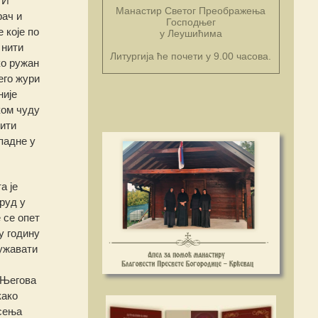
 И
Манастир Светог Преображења
рач и
Господњег
 које по
у Леушићима
 нити
Литургија ће почети у 9.00 часова.
ко ружан
его жури
није
ком чуду
чити
падне у
а је
руд у
 се опет
у годину
ружавати
 Његова
како
асења