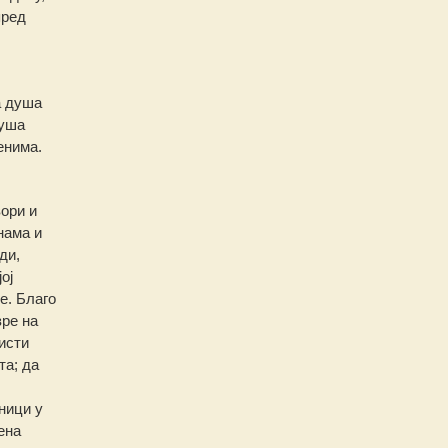
пред
а душа
душа
енима.
ори и
нама и
ди,
ој
е. Благо
зре на
чисти
та; да
ници у
ена