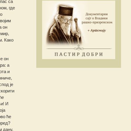
 пас са
ном, где
го
својим
а он
 мир,
м. Како
е он
ра: а
ота и
мниче,
спод је
скорити
ће
и! И
оја
ово ће
пред?
м дану,