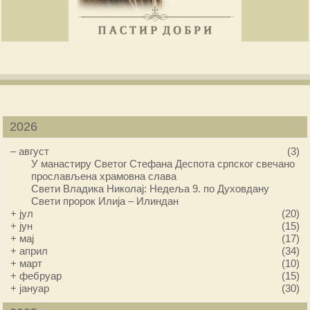
2026
–
август
(3)
У манастиру Светог Стефана Деспота српског свечано
прослављена храмовна слава
Свети Владика Николај: Недеља 9. по Духовдану
Свети пророк Илија – Илиндан
+
јул
(20)
+
јун
(15)
+
мај
(17)
+
април
(34)
+
март
(10)
+
фебруар
(15)
+
јануар
(30)