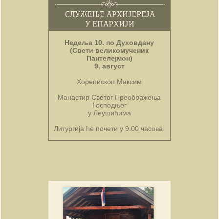
Недеља 10. по Духовдану
(Свети великомученик
Пантелејмон)
9. август
Хорепископ Максим
Манастир Светог Преображења
Господњег
у Леушићима
Литургија ће почети у 9.00 часова.