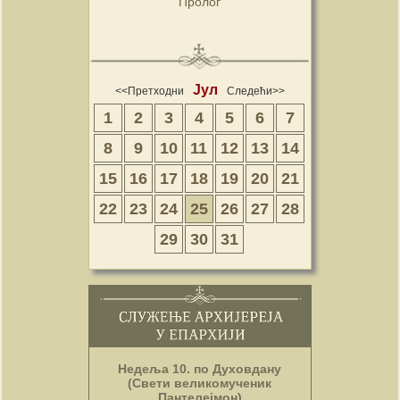
Пролог
Јул
<<Претходни
Следећи>>
1
2
3
4
5
6
7
8
9
10
11
12
13
14
15
16
17
18
19
20
21
22
23
24
25
26
27
28
29
30
31
Недеља 10. по Духовдану
(Свети великомученик
Пантелејмон)