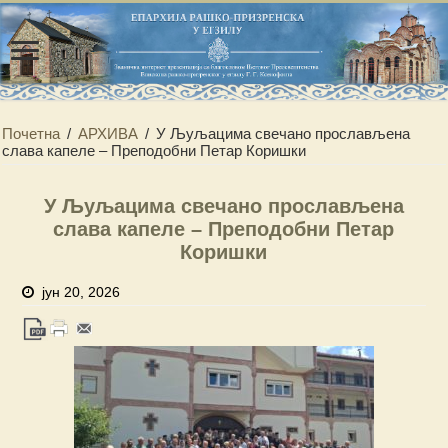
Почетна
/
АРХИВА
/
У Љуљацима свечано прослављена
слава капелe – Преподобни Петар Коришки
У Љуљацима свечано прослављена
слава капелe – Преподобни Петар
Коришки
јун 20, 2026