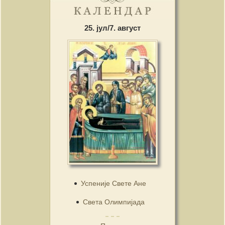
25. јул/7. август
Успеније Свете Ане
Света Олимпијада