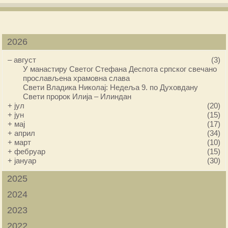
2026
–
август
(3)
У манастиру Светог Стефана Деспота српског свечано
прослављена храмовна слава
Свети Владика Николај: Недеља 9. по Духовдану
Свети пророк Илија – Илиндан
+
јул
(20)
+
јун
(15)
+
мај
(17)
+
април
(34)
+
март
(10)
+
фебруар
(15)
+
јануар
(30)
2025
2024
2023
2022