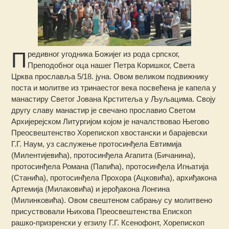
П
редивног угодника Божијег из рода српског,
Преподобног оца нашег Петра Коришког, Света
Црква прославља 5/18. јуна. Овом великом подвижнику
поста и молитве из тринаестог века посвећена је капела у
манастиру Светог Јована Крститеља у Љуљацима.
Своју
другу славу манастир је свечано прославио Светом
Архијерејском Литургијом којом је началствовао Његово
Преосвештенство Хорепископ хвостански и барајевски
Г.Г. Наум, уз саслужење протосинђела Евтимија
(Милентијевића), протосинђела Агапита (Бичанина),
протосинђела Романа (Папића), протосинђела Игњатија
(Станића), протосинђела Прохора (Ацковића), архиђакона
Артемија (Милаковића) и јерођакона Лонгина
(Милинковића). Овом свештеном сабрању су молитвено
присуствовали Њихова Преосвештенства Епископ
рашко-призренски у егзилу Г.Г. Ксенофонт, Хорепископ