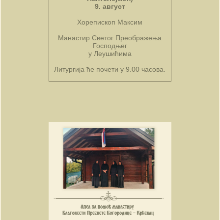
9. август
Хорепископ Максим
Манастир Светог Преображења
Господњег
у Леушићима
Литургија ће почети у 9.00 часова.