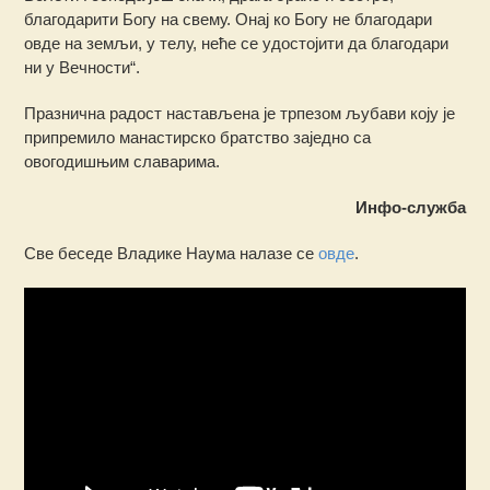
благодарити Богу на свему. Онај ко Богу не благодари
овде на земљи, у телу, неће се удостојити да благодари
ни у Вечности“.
Празнична радост настављена је трпезом љубави коју је
припремило манастирско братство заједно са
овогодишњим славарима.
Инфо-служба
Све беседе Владике Наума налазе се
овде
.