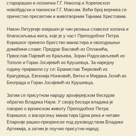
старорашки и лознички Г.Г. Николај и Хорепископ
новобрдски и панонски Г.Г. Максим. Већи број верника се
причестио пресветим и животворним Тајнама Христовим.
Након Литургије извршен је чин резања славског колача и
благосиљања жита, које је у част Преподобног Петра
Коришког принело братство манастира и овогодишњи
домаћини славе: Предраг Васовић из Опланића,
Првослав Пајевић из Краљева, Зоран Радосављевић из
Тополе и Горан Јосијевић из Крушевца. За наредну
годину пријавили су се: Бранислав Ђерковић из
Крагујевца, Евгенија Нонковић, Витко и Мирјана Јелић из
Београда и Горан Јосијевић из Крушевца.
Затим се присутном народу архијерејском беседом
обратио Владика Наум. У својој беседи владика је
говорио о врлинском животу Преподобног Петра
Коришког, о васкрсењу манастира Црна река и читаве
Епархије рашко-призренске под руководством Владике
Артемија, а затим је поучио присутни народ: