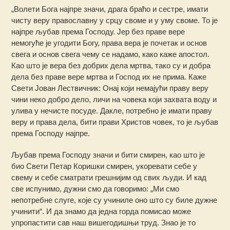
„Волети Бога најпре значи, драга браћо и сестре, имати
чисту веру православну у срцу своме и у уму своме. То је
најпре љубав према Господу. Јер без праве вере
немогуће је угодити Богу, права вера је почетак и основ
свега и основ свега чему се надамо, како каже апостол.
Као што је вера без добрих дела мртва, тако су и добра
дела без праве вере мртва и Господ их не прима. Каже
Свети Јован Лествичник: Онај који немајући праву веру
чини неко добро дело, личи на човека који захвата воду и
улива у нечисте посуде. Дакле, потребно је имати праву
веру и права дела, бити прави Христов човек, то је љубав
према Господу најпре.
Љубав према Господу значи и бити смирен, као што је
био Свети Петар Коришки смирен, укоревати себе у
свему и себе сматрати грешнијим од свих људи. И кад
све испунимо, дужни смо да говоримо: „Ми смо
непотребне слуге, које су учиниле оно што су биле дужне
учинити“. И да знамо да једна горда помисао може
упропастити сав наш вишегодишњи труд. Знао је то