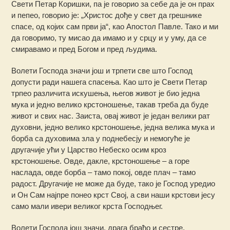
Свети Петар Коришки, па је говорио за себе да је он прах
и пепео, говорио је: „Христос дође у свет да грешнике
спасе, од којих сам први ја“, као Апостол Павле. Тако и ми
да говоримо, ту мисао да имамо и у срцу и у уму, да се
смиравамо и пред Богом и пред људима.
Волети Господа значи још и трпети све што Господ
допусти ради нашега спасења. Као што је Свети Петар
трпео различита искушења, његов живот је био једна
мука и једно велико крстоношење, такав треба да буде
живот и свих нас. Заиста, овај живот је један велики рат
духовни, једно велико крстоношење, једна велика мука и
борба са духовима зла у поднебесју и немогуће је
другачије ући у Царство Небеско осим кроз
крстоношење. Овде, дакле, крстоношење – а горе
наслада, овде борба – тамо покој, овде плач – тамо
радост. Другачије не може да буде, тако је Господ уредиo
и Он Сам најпре понео крст Свој, а сви наши крстови јесу
само мали ивери великог крста Господњег.
Волети Господа још значи, драга браћо и сестре,